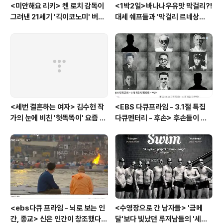
<미안해요 리키> 켄 로치 감독이
<1박2일>바나나우유맛 막걸리?!
그려낸 21세기 '긱이코노미' 버전
대세 쉐프들과 '막걸리 르네상
모던타임즈
스'를 꿈꾸다
<세번 결혼하는 여자> 김수현 작
<EBS 다큐프라임 - 3.1절 특집
가의 눈에 비친 '헛똑똑이' 요즘 여
다큐멘터리 - 후손> 후손들이 말
자들
하는 그날의 '독립운동가'들, 그리
고 후손들이 짊어진 삶의 무게
<ebs다큐 프라임 - 뇌로 보는 인
<수영장으로 간 남자들> '금메
간, 종교> 신은 인간이 창조했다 -
달'보다 빛났던 루저남들의 '세라