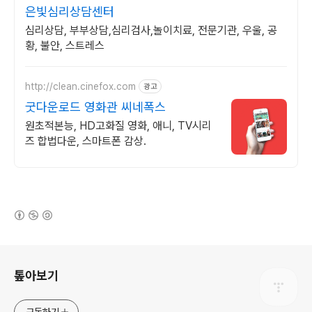
은빛심리상담센터
심리상담, 부부상담,심리검사,놀이치료, 전문기관, 우울, 공
황, 불안, 스트레스
http://clean.cinefox.com
광고
굿다운로드 영화관 씨네폭스
원초적본능, HD고화질 영화, 애니, TV시리
즈 합법다운, 스마트폰 감상.
(새창열림)
로그 정보
톺아보기