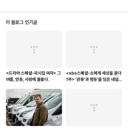
일 것도 없다. 피고지는 각 방송사의 아침 드라마 중, 재벌남과 젊은 주부, 혹은
부유한 여자와 젊은 남편, 그리고 그의 아내 식의 고리타분한 애증의 관계들이
새록새록 재 부팅되는 경우는 빈번하다. 하지만, 그런 소재의 뻔함에도 불구하
고, 은 그런 뻔함을 다시 들여다 보게 만드는 호기심을 자아낸다. 어쩌면, '멜
이 블로그 인기글
로'라는 자본주의 시대의 1부 1처제의 부조리함을 논하는 드라마적 장치 본연의
호기심..
<드라마 스페셜-국시집 여자> 그
<sbs스폐셜-쇼에게 세상을 묻다
여름, 안동, 사랑에 물들다.
1부> '관용'과 평등'을 담은 네덜
란드와 노르웨이의 예능은?