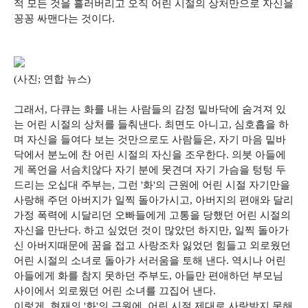
적 모든 것을 흘러버리고 오직 어린 시절의 상처만으로 자신을
꽁꽁 싸맨다는 것이다.
(사진; 연합 뉴스)
그래서, 다큐는 화를 내는 사람들의 감정 밑바닥에 숨겨져 있
는 어린 시절의 상처를 들춰낸다. 최면도 아니고, 심호흡을 하
며 자신을 들여다 보는 것만으로도 사람들은, 자기 마음 밑바
닥에서 분노에 찬 어린 시절의 자신을 조우한다. 의붓 아들에
게 폭언을 서슴치않다 자기 분에 못견뎌 자기 가슴을 텅텅 두
드리는 오십대 주부는, 그런 '화'의 근원에 어린 시절 자기만을
사랑해 주던 아버지가 일찍 돌아가시고, 아버지의 편애와 달리
가정 폭력에 시달리던 오빠들에게 고통을 당했던 어린 시절의
자신을 만난다. 하고 싶었던 것이 많았던 하지만, 일찍 돌아가
신 아버지때문에 꿈을 접고 사랑조차 잃었던 힘들고 외로웠던
어린 시절의 소녀로 돌아가 서러움을 토해 낸다. 역시나 어린
아들에게 화를 참지 못하던 주부도, 아들만 편애하던 부모님
사이에서 외로웠던 어린 소녀를 끄집어 낸다.
이렇게, 현재의 '화'의 근원에, 어린 시절 제대로 사랑받지 못해