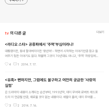
구독하기
더보기
tv
의 다른 글
<라디오 스타> 공중파에서 '주먹'부심이라니!
글 내용
대통령이든, 동네 할아버지이든 '왕년에'~ 하면서 시작하는 이야기만큼 참고 들
어주기 힘든 이야기도 없다. 하물며 그것이 70년대도 아니고, '주먹' 자랑임에
랴. 우리 시대의 주먹이란, 이제 영화 '친구'처럼 한 때의 잔인한 하지만 찬란했
4
1
2014. 7. 17.
던 영광이라기 보다는, 영화 '바람'같은 폼잡아보지만, 그럼에도 불구하고 '찌질
한' 상처에 가까운 그것이다. 중학교 시절 '짱'이랍시고 학교 복도를 휘젓던 아이
들도, 고등학교 쯤되면, 조용히 교실 구석에서 잠이나 자거나, 자기 '나와바리'를
<유혹> 뻔하지만, 그럼에도 불구하고 여전히 궁금한 '사랑의
찾아 일찌감치 사회로 진출(?)해 버리는 시절에, 는 무려 두 번째, 전설의 주먹
시리즈를 방영한다. 그나마 첫 번째 전설의 주먹 시리즈는 애교라도 있었다. 타
실험'
글 내용
칭 전설의 주먹이라 불리워 진다는 박남현, 홍기훈, 유태웅은 스스로 '평화주..
은 드라마의 내용이 소개되는 순간부터, 1993년작, 데미 무어와 로버트 레드포
드의 이 언급될 만큼, 새로울 것이 없는 내용이다. 세월이 흘러, 데미 무어를 유
혹하던 중후한 신사 로버트 레드포드는, 고혹적인 재벌녀 최지우가 되었고, 젊
3
2
2014. 7. 16.
은 데미 무어는, 몸짱 권상우가 되었을 뿐이다. 아니 십여 년 된 옛 영화를 들먹