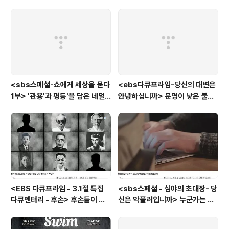
사는 이유> '전쟁'을 통해 성장하
는 아이
<sbs스폐셜-쇼에게 세상을 묻다
<ebs다큐프라임-당신의 대변은
1부> '관용'과 평등'을 담은 네덜
안녕하십니까> 문명이 낳은 불치
란드와 노르웨이의 예능은?
병, 뒷간에서 해법을 찾다
<EBS 다큐프라임 - 3.1절 특집
<sbs스페셜 - 심야의 초대장- 당
다큐멘터리 - 후손> 후손들이 말
신은 악플러입니까> 누군가는 강
하는 그날의 '독립운동가'들, 그리
박증으로, 또 다른 누군가는 심심
고 후손들이 짊어진 삶의 무게
풀이로, 그들이 만든 악플의 웅덩