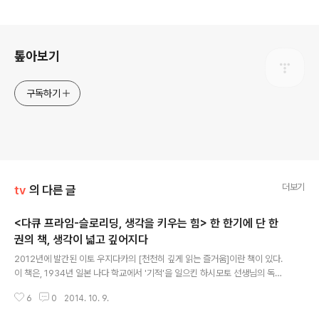
로그 정보
톺아보기
구독하기
더보기
tv
의 다른 글
<다큐 프라임-슬로리딩, 생각을 키우는 힘> 한 한기에 단 한
권의 책, 생각이 넓고 깊어지다
글 내용
2012년에 발간된 이토 우지다카의 [천천히 깊게 읽는 즐거움]이란 책이 있다.
이 책은, 1934년 일본 나다 학교에서 '기적'을 일으킨 하시모토 선생님의 독서
법을 소개하고 있다. 나다 학교에 부임한 하시모토 선생님은, 학생 스스로 주인
6
0
2014. 10. 9.
공이 되어 책을 읽는 방법으로, 3년 간 단 한권의 책을 읽는 독서법을 택한다. 그
리고 하시모토 선생님이 선택한 책은 일본의 셰익스피어라 칭송받는 나라 간스