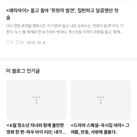
케의 '은수저' 이다. 선생님은 교실 구석구석까지 들리도록 낭랑한 목소리로 소
<매직아이> 돌고 돌아 '취향의 발견', 질펀하고 달콤했던 첫
설 은수저를 읽어내려가고, 학생들은 책을 천천히 따라 읽어가며, 그 내용과 거
기에 나오는 단어들을 추적하며 때론 샛길로 빠져들며, 철저하게 음미하게 자신
술
글 내용
의 것으로 만들어 간다. (사진; spicy curry님 블로그) 그리고 올해 3월 새로
다시 한번 포맷을 변화시킨 가 이번에 들고 나온 승부수는 '취향의 발견'이다. 기
운..
존의 '뉴스'를 매개로 한 토크에서 벗어나, 게스트들 각자의 취향을 들고, 함께
이야기를 나누는 방식을 새로운 토크의 매개로 삼았다. 새로운 포맷 '취향의 발
1
0
2014. 10. 8.
견'을 발견해줄 게스트로, 생고기 회를 즐기는 이원종, 청소 매니아 허지웅, 물에
빠진 손미나, 살구와 체리에 빠진 터키 남자 에넥스 카야가 등장했다. 몸이 아파
들른 한의원에게서 자신의 체질이 일반 한국인들과 다르다는 진단을 들은 이원
종은, 배우로서 형형한 눈빛을 유지하고자, 생고기 회를 즐긴다며, 육회와는 다
른 자신만의 취향을 전한다. 그리고 이런 이원종의 취향을 소개하기 위해, 마장
이 블로그 인기글
동에서 대를 이어 가업을 이어가는 고기 소믈리에의 꽃살회가 등장하고, 이어
고기매니아..
<6월 청소년 자녀와 함께 볼만한
<드라마 스페셜-국시집 여자> 그
영화 한 편-하우 아이 리브; 내가
여름, 안동, 사랑에 물들다.