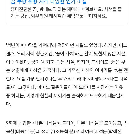
꿈 쿠팡 취향 저격 다양한 인기 소설
흥미진진한 꿈, 밤새도록 읽는 재미에 빠져보세요. 사색을 즐
기는 당신, 와우회원 캐시적립 혜택으로 구매하세요.
'청년이여 야망을 가져라'라 덕담이던 시절도 있었다. 하지만, 어느
샌가, 우리 사회 청춘에겐, '꿈이 사치'라는 말이 낯설지 않은 시절
이 돌아왔다. '꿈이 '사치'가 되는 시절, 하지만, 그럼에도 '꿈'을 꾸
는 청춘에게 세상은 가혹하다. 그 가혹한 세상의 이야기를 tv는 전
한다. 요즘 가장 인기있다는 두 개의 드라마, <미생>과 <나쁜 녀석
들>이 그것이다. 아마도 젊은이들이 이 드라마를 사랑하는 이유
중 하나는, 이렇게 현실의 이야기를 솔직하게 토로하기 때문일게
다.
9회에 돌입한 <나쁜 녀석들>, 드디어, 나쁜 녀석들을 모아놓고, 박
웅철(마동석 분)과 정태수(조동혁 분)로 하여금 이정문(박해진