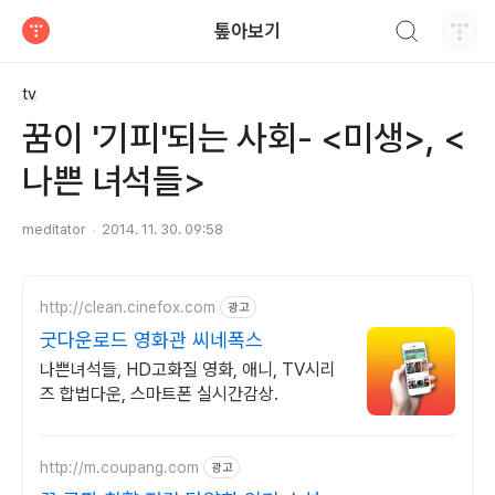
검색하기
톺아보기
티스토리
tv
꿈이 '기피'되는 사회- <미생>, <
나쁜 녀석들>
meditator
2014. 11. 30. 09:58
http://clean.cinefox.com
광고
굿다운로드 영화관 씨네폭스
나쁜녀석들, HD고화질 영화, 애니, TV시리
즈 합법다운, 스마트폰 실시간감상.
http://m.coupang.com
광고