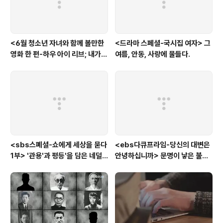
<6월 청소년 자녀와 함께 볼만한
<드라마 스페셜-국시집 여자> 그
영화 한 편-하우 아이 리브; 내가
여름, 안동, 사랑에 물들다.
사는 이유> '전쟁'을 통해 성장하
는 아이
<sbs스폐셜-쇼에게 세상을 묻다
<ebs다큐프라임-당신의 대변은
1부> '관용'과 평등'을 담은 네덜
안녕하십니까> 문명이 낳은 불치
란드와 노르웨이의 예능은?
병, 뒷간에서 해법을 찾다