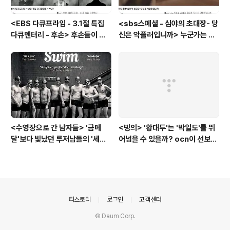
<EBS 다큐프라임 - 3.1절 특집
<sbs스페셜 - 심야의 초대장- 당
다큐멘터리 - 후손> 후손들이 말
신은 악플러입니까> 누군가는 강
하는 그날의 '독립운동가'들, 그리
박증으로, 또 다른 누군가는 심심
고 후손들이 짊어진 삶의 무게
풀이로, 그들이 만든 악플의 웅덩
이에 누군가는 죽임을 당할 수도
있다
<수영장으로 간 남자들> '금메
<빙의> '황대두'는 '박일도'를 뛰
달'보다 빛났던 루저남들의 '세라
어넘을 수 있을까? ocn이 선보인
비(c'est la vie)
또 하나의 '악령 퇴치 스릴러'
의안내
티스토리
로그인
고객센터
© Daum Corp.