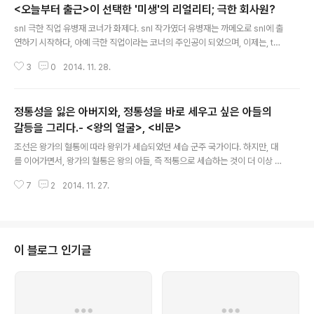
<오늘부터 출근>이 선택한 '미생'의 리얼리티; 극한 회사원?
글 내용
snl 극한 직업 유병재 코너가 화제다. snl 작가였더 유병재는 까메오로 snl에 출
연하기 시작하다, 아예 극한 직업이라는 코너의 주인공이 되었으며, 이제는, tvn
에서, 극한 직업 유병재라며, 유병재가 출연했던 코너만 따로 떼어내어 재방송
3
0
2014. 11. 28.
을 할 정도로 인기 코너가 되었다. snl의 극한 직업 코너는 유병재가 그 회차의
출연 연예인들의 매니저가 되어 각종 수모를 겪는 고난기가 웃음의 포인트이다.
갖은 잔꾀를 써보아도 결국은 '을'인 매니저 유병재와, 각종 진상을 피는 '갑'인
정통성을 잃은 아버지와, 정통성을 바로 세우고 싶은 아들의
연예인의 해프닝이 인터넷에 회자되며 작가 유병재를 snl의 인기인으로 만들었
다. 그렇게, 무엇을 해도 억울한 '을'의 대명사 유병재가, 또 다른 '을'이 되어, 의
갈등을 그리다.- <왕의 얼굴>, <비문>
글 내용
신입사원으로 등장했다. 똑같이 회사원의 이야기를 다루고 있음에도 ..
조선은 왕가의 혈통에 따라 왕위가 세습되었던 세습 군주 국가이다. 하지만, 대
를 이어가면서, 왕가의 혈통은 왕의 아들, 즉 적통으로 세습하는 것이 더 이상 불
가능한 지경에 이르렀다. 이에, 왕의 적통은 아니지만, 왕가 주변에서 왕위에 어
7
2
2014. 11. 27.
울리는 인재를 찾아 왕위를 세습하는 방계 세습을 선택할 수 밖에 없었는데, 그
첫 번째 대상자가 바로 의 14대 선조이다. 선조는 중종의 서자였던 덕흥군의 아
들 중에서도 셋째 아들이었다. 심지어 그의 아버지 덕흥군은 중종의 일곱번 째
아들로 후궁 창빈 안씨의 소생이었다. 그렇게 왕가에서도 비교적 먼 방계 혈족
이었던 하성군은 이름조차 원래 이름이었던 균을 버리고, 명종의 세자 항렬을
이 블로그 인기글
따라 고치며, 34살 이른 나이에 죽은 명종의 후계자로 왕위에 오르게 되었다.
혈통을 중시하..