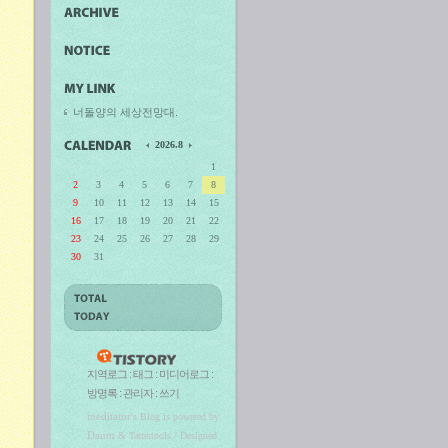
너돌양의 세상전망대.
2026.8
1
2
3
4
5
6
7
8
9
10
11
12
13
14
15
16
17
18
19
20
21
22
23
24
25
26
27
28
29
30
31
지역로그
:
태그
:
미디어로그
:
방명록
:
관리자
:
쓰기
meditator
's Blog is powered by
Daum
& Tattertools / Designed