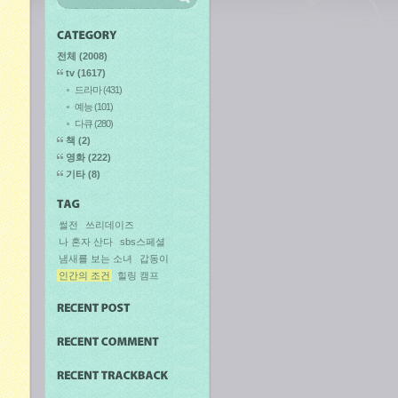
전체
(2008)
tv
(1617)
드라마
(431)
예능
(101)
다큐
(280)
책
(2)
영화
(222)
기타
(8)
썰전
쓰리데이즈
나 혼자 산다
sbs스페셜
냄새를 보는 소녀
갑동이
인간의 조건
힐링 캠프