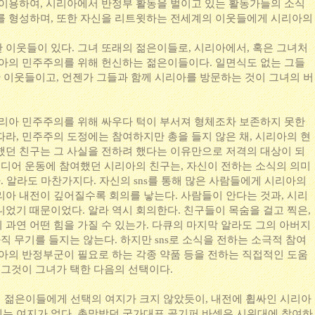
 이용하여, 시리아에서 반정부 활동을 벌이고 있는 활동가들의 소식
를 형성하며, 또한 자신을 리트윗하는 전세계의 이웃들에게 시리아의
 이웃들이 있다. 그녀 또래의 젊은이들로, 시리아에서, 혹은 그녀처
리아의 민주주의를 위해 헌신하는 젊은이들이다. 일면식도 없는 그들
한 이웃들이고, 언젠가 그들과 함께 시리아를 방문하는 것이 그녀의 버
시리아 민주주의를 위해 싸우다 턱이 부서져 형체조차 보존하지 못한
따라, 민주주의 도정에는 참여하지만 총을 들지 않은 채, 시리아의 현
했던 친구는 그 사실을 전하려 했다는 이유만으로 저격의 대상이 되
 미디어 운동에 참여했던 시리아의 친구는, 자신이 전하는 소식의 의미
다. 알라도 마찬가지다. 자신의 sns를 통해 많은 사람들에게 시리아의
리아 내전이 깊어질수록 회의를 낳는다. 사람들이 안다는 것과, 시리
니었기 때문이었다. 알라 역시 회의한다. 친구들이 목숨을 걸고 찍은,
 과연 어떤 힘을 가질 수 있는가. 다큐의 마지막 알라도 그의 아버지
아직 무기를 들지는 않는다. 하지만 sns로 소식을 전하는 소극적 참여
리아의 반정부군이 필요로 하는 각종 약품 등을 전하는 직접적인 도움
 그것이 그녀가 택한 다음의 선택이다.
에서 젊은이들에게 선택의 여지가 크지 않았듯이, 내전에 휩싸인 시리아
는 여지가 없다. 촉망받던 국가대표 골기퍼 바셋은 시위대에 참여하