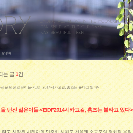
방명록
되는 글
1
건
자신을 던진 젊은이들-<EIDF2014시카고걸, 홈즈는 불타고 있다>
을 던진 젊은이들-<EIDF2014시카고걸, 홈즈는 불타고 있다>
람을 타고 시작된 시리아의 민주화 시위도 처음엔 소규모의 평화적 움직