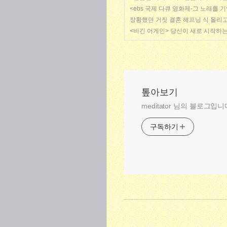
<ebs 국제 다큐 영화제-그 노래를
장황했던 거짓 결혼 해프닝 식 올리고
<비긴 어게인> 당신이 새로 시작하는 
톺아보기
meditator 님의 블로그입니
구독하기