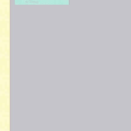
Tistory
by