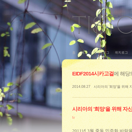
홈
태그
미디어로그
위치로그
EIDF2014시카고걸
에 해당
2014.08.27
시리아의 '희망'을 위해 
시리아의 '희망'을 위해 자신
tv
2011년 3월 중동 민주화 바