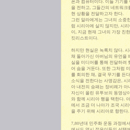
폰과 컴퓨터이다. 이들 기기를
을 전하고, 그들간의 네트워크
현 상황을 전달하고자 한다.
그런 알라에게는 그녀의 소중한
럼 시리아에 살지 않지만, 시
이, 지금 현재 그녀의 가장 친
킷리스트이다.
하지만 현실은 녹록치 않다. 
채 돌아가신 아버님의 유언을 
실을 미디어를 통해 전달하려 
어 숨을 거둔다. 또한 그처럼
를 회의한 채, 결국 무기를 든
소식을 전한다는 사명감은, 시
아 내전의 승패는 정비례가 아
자신이 올린 유투브의 동영상이
와 함께 시리아 행을 택한다. 
에서 조금 더 나아가 조국 시
을 주기 위해 시리아로 향한다.
7,80년대 민주화 운동 과정
에서도 역시 젊은이들의 선택에