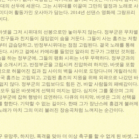
위대의 선두에 세운다. 그는 시위대를 이끌며 그만의 열정과 노래로 사
미디어 활동가인 오사마가 담는다. 2014년 선댄스 영화제 그랑프리
이다.
바셋을 그저 시위대의 선봉으로만 놓아두지 않는다. 정부군은 무차별
의 친구들과 친지들이 끊임없이 숨을 거둔다. 그들이 사는 홈즈는 저항
부터 급습당하고, 반정부시위대는 점점 고립된다. 결국 노래를 통해
든다. 시카고 걸에서 카메라를 들었던 알라의 친구가 그랬던 것처럼.
을 하는 정부군에, 그들의 평화 시위는 너무 무력하다. 정부군과의
을 소개시키고, 반정부군을 고립시켜 진압하려 하지만, 바셋을 포함
으로 허물어진 집과 집 사이의 벽들 사이로 도망다니며 게릴라식의
결국 홈즈는 고립되고, 고립된 홈즈의 지원을 위해 외곽으로 나갔던 바
쉽지 않다. 정부군의 고립보다도 힘든 건, 바깥 사람들의 패배감이다.
 모두 잃은 바셋에게 선택의 여지는 없다. 심지어 그를 쫓으며 그의
정부군에 잡혀 행방이 묘연하다. 다큐의 마지막, 바셋은 그의 선택을
 향한다. 기약할 수 없는 길이다. 한때 그가 장난스레 흥겹게 불러제
 노래가 마치 그의 미리 불러진 장송곡처럼 느껴지는 순간이다.
유망주, 하지만, 폭격을 맞아 더 이상 축구를 할 수 없게 된 바셋, 그