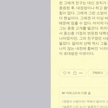
런 그에게 친구는 대신 코치가 
종료된 후, 대장장이나 하고 평
힘이 없다. 그에게 그런 소망
더 현실이다. 그에겐 더 이상 
때문에 멈출 수 없다. 마지막
그는 종종 고개를 떨군다. 하지
서 중산층 가정의 번듯한 대학생
나마였지만, 그의 친구였던 사
들었다. 알라의 선택 역시 그들
나지 않는 내전에 휩싸인 '시리아
이 초대받은 이유이다.
11
구독하기
'
tv
' 카테고리의 다른 글
<괜찮아 사랑이야> 착해서 탈이야
(
<달콤한 나의 도시> 달콤하기 보다