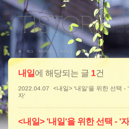
홈
태그
미디어로그
위치로그
방명록
내일
에 해당되는 글
1
건
2022.04.07
<내일> '내일'을 위한 선택 -
자'
<내일> '내일'을 위한 선택 - '