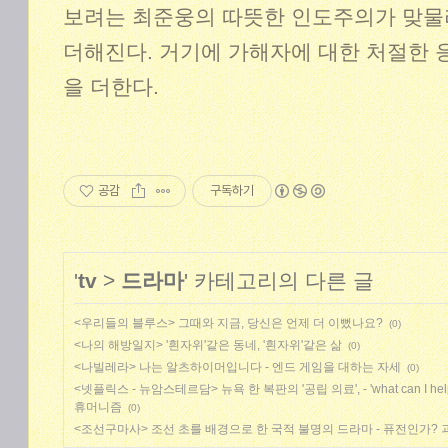
보려는 최준웅의 따뜻한 인도주의가 맞물리
더해진다. 거기에 가해자에 대한 처절한
을 더한다.
공감
구독하기
'
tv
>
드라마
' 카테고리의 다른 글
<우리들의 블루스> 그때와 지금, 당신은 언제 더 이뻤나요?
(0)
<나의 해방일지> '흰자위'같은 동네, '흰자위'같은 삶
(0)
<나빌레라> 나는 알츠하이머입니다 - 엔드 게임을 대하는 자세
(0)
<넷플릭스 - 뉴암스테르담> 뉴욕 한 복판의 '공립 의료', - 'what can I h
휴머니즘
(0)
<조선구마사> 조선 초를 배경으로 한 국적 불명의 드라마 - 퓨전인가?