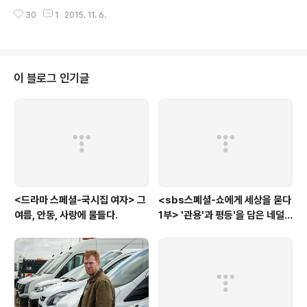
시청률, 은 결국 실패(?)한 드라마가 된 것일까? 시청률, 즉 대중들이 원하는 재
서 허우적거리는 아들 속 아들의 1000점 획득 탱크 따기
30
1
2015. 11. 6.
미만을 놓고 보면 은 성공적이지 않은 드라마라 볼 수 있다. 그런데, 여기서 그렇
게임이 수용소 상황을 극복하기 위한 아..
다면 과연 성공적인 드라마란 무엇일까 란 질문을 던지게 된다. 거기서 한 발 더
나아가 드라마가 추구해야 하는 재미란 무엇인가란 질문도 던져보게 된다. 시청
률표에서 상위권을 차지하는 프로그램들은 수목드라마 중 1위를 차지하고 있는
와 같은 로맨틱한 사랑 이야기이다. 그게 아니면 '막장'이라도 좋으니 사건의 전
이 블로그 인기글
개와 선악의 대비와 권선징악의 코드가 분명한 주말, 아침, 거기에 이제는 저녁
..
<드라마 스페셜-국시집 여자> 그
<sbs스폐셜-쇼에게 세상을 묻다
여름, 안동, 사랑에 물들다.
1부> '관용'과 평등'을 담은 네덜
란드와 노르웨이의 예능은?