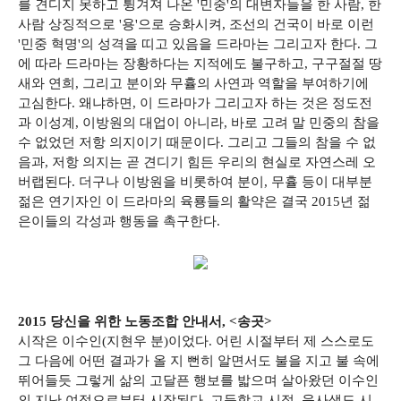
를 견디지 못하고 튕겨져 나온 '민중'의 대변자들을 한 사람, 한
사람 상징적으로 '용'으로 승화시켜, 조선의 건국이 바로 이런
'민중 혁명'의 성격을 띠고 있음을 드라마는 그리고자 한다. 그
에 따라 드라마는 장황하다는 지적에도 불구하고, 구구절절 땅
새와 연희, 그리고 분이와 무휼의 사연과 역할을 부여하기에
고심한다. 왜냐하면, 이 드라마가 그리고자 하는 것은 정도전
과 이성계, 이방원의 대업이 아니라, 바로 고려 말 민중의 참을
수 없었던 저항 의지이기 때문이다. 그리고 그들의 참을 수 없
음과, 저항 의지는 곧 견디기 힘든 우리의 현실로 자연스레 오
버랩된다. 더구나 이방원을 비롯하여 분이, 무휼 등이 대부분
젊은 연기자인 이 드라마의 육룡들의 활약은 결국 2015년 젊
은이들의 각성과 행동을 촉구한다.
2015 당신을 위한 노동조합 안내서, <송곳>
시작은 이수인(지현우 분)이었다. 어린 시절부터 제 스스로도
그 다음에 어떤 결과가 올 지 뻔히 알면서도 불을 지고 불 속에
뛰어들듯 그렇게 삶의 고달픈 행보를 밟으며 살아왔던 이수인
의 지난 여정으로부터 시작된다. 고등학교 시절, 육사생도 시