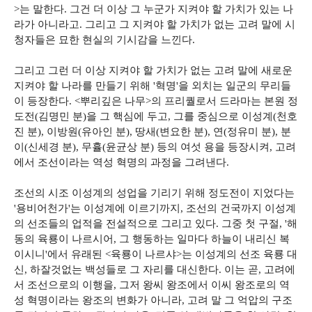
>는 말한다. 그건 더 이상 그 누군가 지켜야 할 가치가 있는 나
라가 아니라고. 그리고 그 지켜야 할 가치가 없는 고려 말에 시
청자들은 묘한 현실의 기시감을 느낀다.
그리고 그런 더 이상 지켜야 할 가치가 없는 고려 말에 새로운
지켜야 할 나라를 만들기 위해 '혁명'을 외치는 일군의 무리들
이 등장한다. <뿌리깊은 나무>의 프리퀄로서 드라마는 본원 정
도전(김명민 분)을 그 핵심에 두고, 그를 중심으로 이성계(천호
진 분), 이방원(유아인 분), 땅새(변요한 분), 연(정유미 분), 분
이(신세경 분), 무휼(윤균상 분) 등의 여섯 용을 등장시켜, 고려
에서 조선이라는 역성 혁명의 과정을 그려낸다.
조선의 시조 이성계의 성업을 기리기 위해 정도전이 지었다는
'용비어천가'는 이성계에 이르기까지, 조선의 건국까지 이성계
의 선조들의 업적을 전설적으로 그리고 있다. 그중 첫 구절, '해
동의 육룡이 나르시어, 그 행동하는 일마다 하늘이 내리신 복
이시니'에서 유래된 <육룡이 나르샤>는 이성계의 선조 육룡 대
신, 하잘것없는 백성들로 그 자리를 대신한다. 이는 곧, 고려에
서 조선으로의 이행을, 그저 왕씨 왕조에서 이씨 왕조로의 역
성 혁명이라는 왕조의 변화가 아니라, 고려 말 그 억압의 구조