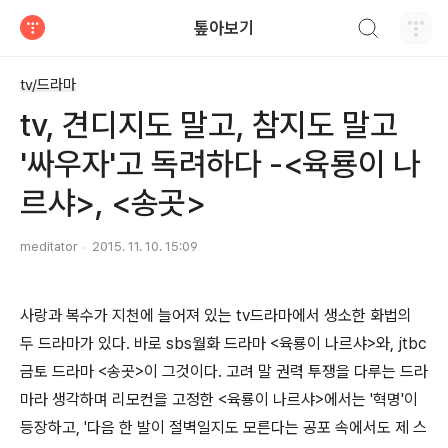
검색하기
톺아보기
티스토리
tv/드라마
tv, 견디지도 말고, 참지도 말고
'싸우자'고 독려하다 -<육룡이 나
르샤>, <송곳>
meditator
2015. 11. 10. 15:09
사랑과 복수가 지천에 늘어져 있는 tv드라마에서 생소한 화법의
두 드라마가 있다. 바로 sbs월화 드라마 <육룡이 나르샤>와, jtbc
금토 드라마 <송곳>이 그것이다. 고려 말 권력 투쟁을 다루는 드라
마라 생각하며 리모컨을 고정한 <육룡이 나르샤>에서는 '혁명'이
등장하고, '다음 한 발이 절벽일지도 모른다는 공포 속에서도 제 스