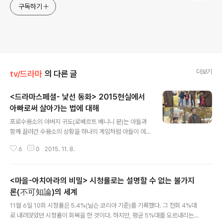
구독하기
더보기
tv/드라마
의 다른 글
<드라마스페셜- 낯선 동화> 2015현실에서
아빠로써 살아가는 법에 대해
글 내용
포로수용소의 아버지 귀도(로베르트 베니니 분)는 아들과
함께 끌려간 수용소의 상황을 하나의 게임처럼 아들이 여
기도록 희화화시킨다. 심지어 탈출을 시도하다 끌려가는
6
0
2015. 11. 8.
마지막 순간에 조차, 아들과 눈이 마주친 아버지는 그것마
저도 놀이인 척 웃음기를 머금은다. 그렇게 영화 속 아버지
는 끝까지 아들에게 현실의 비극을 숨겨냈다. 덕분에 영화
<마을-아치아라의 비밀> 시청률로는 설명할 수 없는 불가지
는 그런 아버지의 지극한 부성에 찬사를 보내면 칸 영화제
의 그랑프리를 안겼다. 아들을 위해 현실을 놀이로 승화시
론(不可知論)의 세계
글 내용
킨 아버지, 하지만, 현실 속, 그것도 2015년 대한민국 현실
11월 6일 10회 시청률은 5.4%(닐슨 코리아 기준)를 기록했다. 그 전회 4%대
의 아버지는 알량한 아들이 꿈꾸는 동화마저도 산산히 짓
로 내려앉았던 시청률이 회복을 한 것이다. 하지만, 평균 5%대를 오르내리는
밟는 존재가 되어버린다. 꿈꾸는 아버지, 그 아버지의 꿈에