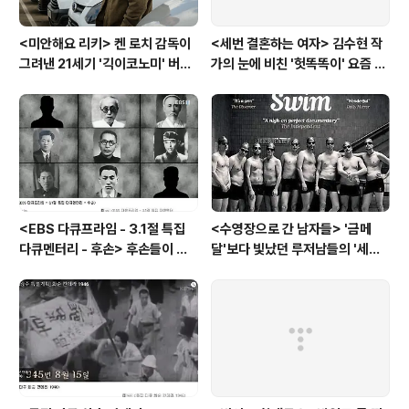
<미안해요 리키> 켄 로치 감독이
<세번 결혼하는 여자> 김수현 작
그려낸 21세기 '긱이코노미' 버전
가의 눈에 비친 '헛똑똑이' 요즘 여
모던타임즈
자들
<EBS 다큐프라임 - 3.1절 특집
<수영장으로 간 남자들> '금메
다큐멘터리 - 후손> 후손들이 말
달'보다 빛났던 루저남들의 '세라
하는 그날의 '독립운동가'들, 그리
비(c'est la vie)
고 후손들이 짊어진 삶의 무게