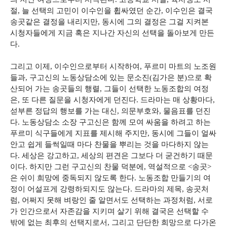
절, 늘 선택의 고민이 이수인을 휩싸였던 순간, 이수인은 결국
송곳같은 결정을 내리지만, 동시에 그의 결정은 그걸 지켜본
시청자들에게 지금 혹은 지나간 자신의 선택을 돌아보게 만든
다.
그리고 이제, 이수인으로부터 시작하여, 푸르미 마트의 노조원
들과, 구고신의 노동상담소에 있는 문소진(김가은 분)으로 확
산되어 가는 송곳들의 행렬, 그들이 선택한 노동조합의 여정
은, 또 다른 질문을 시청자에게 던진다. 드라마는 매 상황마다,
섣부른 정답의 행보를 가는 대신, 의문부호와, 물음표를 던진
다. 노동상담소 소장 구고신은 함께 모여 싸움을 하려고 하는
푸르미 식구들에게 지표를 제시해 주지만, 동시에 그들이 얼싸
안고 쉽게 들썩일때 마다 찬물을 뿌리는 것을 마다하지 않는
다. 세상은 강고하고, 세상의 편견은 그보다 더 굳건하기 때문
이다. 하지만 그런 구고신의 찬물 덕분에, 역설적으로 <송곳>
은 쉬이 희망에 중독되지 않도록 한다. 노동조합 만들기의 여
정이 어설프게 강령하되지도 않는다. 드라마의 제목, 송곳처
럼, 어쩌지 못해 벼랑인 줄 알면서도 선택하는 과정처럼, 서로
가 인간으로서 자존감을 지키며 살기 위해 결국은 선택할 수
밖에 없는 최후의 선택지로서, 그리고 단단한 희망으로 다가온