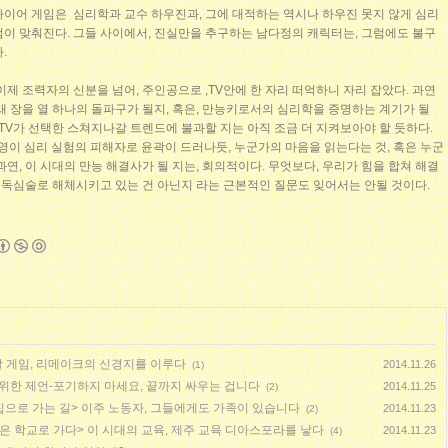
라이어 게임은 심리학과 교수 하우진과, 그에 대적하는 역시나 하우진 못지 않게 심리
점이 맞춰진다. 그들 사이에서, 진실만을 추구하는 남다정의 캐릭터는, 그럼에도 불구
.
이제 조력자의 신분을 넘어, 주인공으로 ,TV안에 한 자리 떠억하니 자리 잡았다. 과연
새 장을 열 하나의 돌파구가 될지, 혹은, 만능키로서의 심리학을 증명하는 계기가 될
 TV가 선택한 스쳐지나갈 트렌드에 불과할 지는 아직 조금 더 지켜보아야 할 듯하다.
도영이 심리 실험의 피해자로 윤곽이 드러나듯, 누군가의 마음을 읽는다는 것, 혹은 누군
연, 이 시대의 만능 해결사가 될 지는, 회의적이다. 무엇보다, 우리가 힘을 합쳐 해결
적 독심술로 해체시키고 있는 건 아닌지 라는 근본적인 질문도 잊어서는 안될 것이다.
말 게임, 리메이크의 신경지를 이루다
2014.11.26
(1)
 위한 제언-포기하지 마세요, 끝까지 싸우는 겁니다
2014.11.25
(2)
 집으로 가는 길> 이주 노동자, 그들에게도 가족이 있습니다
2014.11.23
(2)
은 학교로 가다> 이 시대의 교육, 제주 교육 디아스포라를 낳다
2014.11.23
(4)