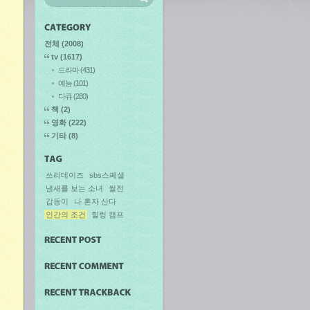
전체
(2008)
tv
(1617)
드라마
(431)
예능
(101)
다큐
(280)
책
(2)
영화
(222)
기타
(8)
쓰리데이즈
sbs스페셜
냄새를 보는 소녀
썰전
갑동이
나 혼자 산다
인간의 조건
힐링 캠프