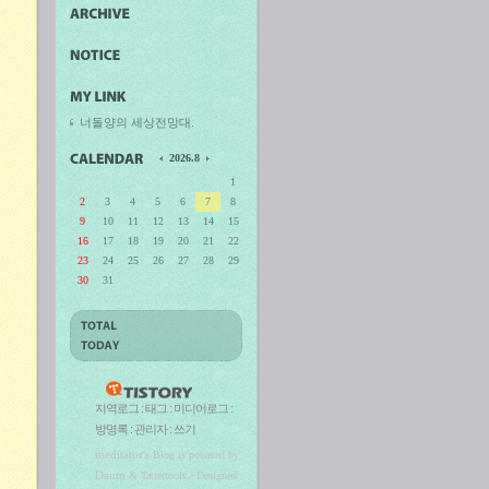
너돌양의 세상전망대.
2026.8
1
2
3
4
5
6
7
8
9
10
11
12
13
14
15
16
17
18
19
20
21
22
23
24
25
26
27
28
29
30
31
지역로그
:
태그
:
미디어로그
:
방명록
:
관리자
:
쓰기
meditator
's Blog is powered by
Daum
& Tattertools / Designed