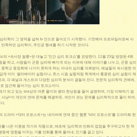
' 심리학이 그 영역을 넓혀 tv 안으로 들어오기 시작했다. 기껏해야 프로파일러로써 사
 만족하던 심리학이, 주인공 행세를 하기 시작한 것이다.
c의 <속사정 쌀롱>은 대놓고 '인간 심리 토크쇼'를 표방한다. 11월 23일 방영된 4회
실험을 하고, 사람들이 군중 심리에 빠지게 되는 이유에 대해 이야기를 나누고, 군중 심리
한, 중학교 동창회에 나가지 못하게 하는 아내의 심리를 의뢰받아, 패널들의 속시원한 의
 답게 이미 엘리베이터 실험이나, 쥬스 시음 실험처럼 학계에서 통용된 심리 실험이 재
과, 각 패널과 게스트의 다양한 심리적 분석이 곁들여 진다. 전문적 심리학적 견해에,
로 접근해 들어가는 심리 토크쇼이다.
제가 되고 있는 sns상의 여론 몰이와 왕따 현상등을 들어 설명하며, 가장 이해하기 쉽
녀 사냥>이 개인의 연애 문제를 해결하듯, 개인이 겪는 문제를 심리학적으로 풀이 하여,
다.
cn의 드라마 <닥터 프로스트>는 네이버에 연재 중인 웹툰 '닥터 프로스트'를 드라마화 한
과를 나온 이종범 작가의 작품으로, 애초에 '심리학과 만화의 접점을 추구하고자 한 작
행동에 영향을 미치는 가를 만화를 통해 풀어내, 인기를 끌고 있다.