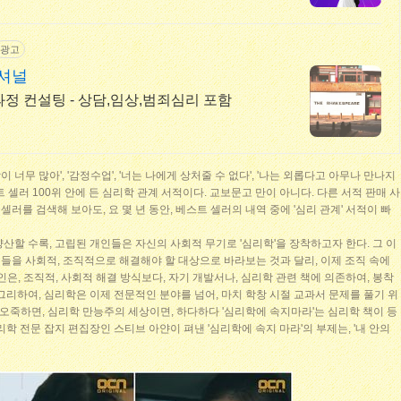
광고
내셔널
정 컨설팅 - 상담,임상,범죄심리 포함
이 너무 많아', '감정수업', '너는 나에게 상처줄 수 없다', '나는 외롭다고 아무나 만나지
 셀러 100위 안에 든 심리학 관계 서적이다. 교보문고 만이 아니다. 다른 서적 판매 사
셀러를 검색해 보아도, 요 몇 년 동안, 베스트 셀러의 내역 중에 '심리 관계' 서적이 빠
산할 수록, 고립된 개인들은 자신의 사회적 무기로 '심리학'을 장착하고자 한다. 그 이
들을 사회적, 조직적으로 해결해야 할 대상으로 바라보는 것과 달리, 이제 조직 속에
인은, 조직적, 사회적 해결 방식보다, 자기 개발서나, 심리학 관련 책에 의존하여, 봉착
그리하여, 심리학은 이제 전문적인 분야를 넘어, 마치 학창 시절 교과서 문제를 풀기 위
. 오죽하면, 심리학 만능주의 세상이면, 하다하다 '심리학에 속지마라'는 심리학 책이 등
학 전문 잡지 편집장인 스티브 아얀이 펴낸 '심리학에 속지 마라'의 부제는, '내 안의