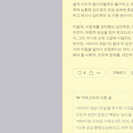
결국 다수의 참가자들에도 불구하고, 
학에 능통한 강도영의 진검 승부에 촛
하고 역시나 심리학의 또 다른 변수이다
이렇게, 서점계를 강타했던 심리학은, 
이것이, 대중적 관심을 얻어 토크쇼의 
지, 그도 아니면 소재 고갈에 시달리는
하지만, <라이어 게임>의 절대 악 강
가의 마음을 알아서 조정한다는 것이, 과
해야 할 사회적, 조직적 문제를, 개인
4
구독하기
'
tv
' 카테고리의 다른 글
<라이어 게임>'진실'을 추구한 거짓
오만과 편견> 돈없고 빽없는 당신을
<ebs다큐 프라임-가족쇼크3, 마석,
<다큐 공감-新맹모삼천지교, 제주 작