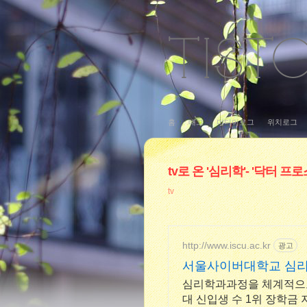
홈
태그
미디어로그
위치로그
tv로 온 '심리학'- '닥터 프
tv
http://www.iscu.ac.kr
광고
서울사이버대학교 심리학
심리학과과정을 체계적으로
대 신입생 수 1위 장학금