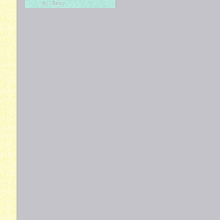
Tistory
by