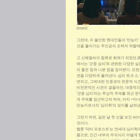
(osen)
그런데, 이 불안한 현대인들의 '만능키
건을 풀어가는 주인공의 조력자 역할에
고 신해철씨의 합류로 화제가 되었던 jtb
에서는 '군중 심리'와 관련된 다양한 
의 좋은 점과 나쁜 점을 짚어본다. 또
견을 다양하게 풀어낸다. 심리 토크 쇼
연되고, 그에대한 진중권의 전문적 식견
비전문적인 사견이 곁들여진, 대중적으
'군중 심리'라는 추상적 주제를 최근 문
게 주제를 접근하고자 하며, 마치 <마
만능키로서의 '심리학'의 묘미를 살려낸
그런가 하면, 같은 날 첫 선을 보인 o
것이다.
웹툰 '닥터 프로스트'는 연세대 심리학
품으로, 인간 내부의 무의식이 어떻게 