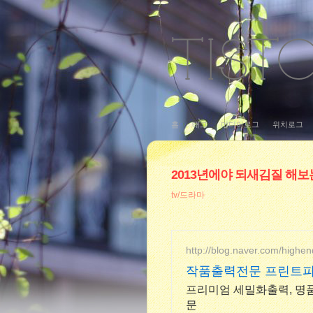
홈
태그
미디어로그
위치로그
2013년에야 되새김질 해보
tv/드라마
http://blog.naver.com/highen
작품출력전문 프린트
프리미엄 세밀화출력, 명품
문