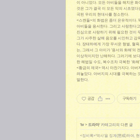
이 아니었다. 모든 아비들을 해치운 
것은 그가 결국 이 모든 악의 시초였다
곡된 우리의 현대사를 청소한다.
<스캔들>의 화법은 좀더 은유적이다. 
아비들을 용서한다. 그리고 사랑한다고 
진심으로 사랑하기 위해 필요한 것이 
그가 사주한 살해 음모를 시인하고 감옥
다. 장태하에게 가장 무서운 형벌, 혈
는, 그래서 그 아이가 '용서와 화해'의
이상적이지만 난해하다. 그러기에 보다
한 해법일 수도, 복수조차 극복한 ‘화
<황금의 제국> 역시 마찬가지다. 아버지
려놓았다. 아버지의 시대를 극복하는 
말한다.
공감
구독하기
'
tv
>
드라마
' 카테고리의 다른 글
<징비록>'역사'을 징계(懲戒)하여, 