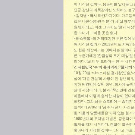
이 시작된 것이다. 몽둥이를 앞세운 그
인공 강산의 죄책감어린 노력에도 불구
<감자별> 역시 마찬가지이다. 가로등
집은 나진아(하연수 분)가 세 살 때부터
월세가 되고, 이젠 그마저도 '철거 대상
한 모녀가 드리울 곳은 없다.
<빠스껫볼>의 거적데기만 두른 집에 비
해 시작된 철거가 2013년에도 지속되
도 힘든 세상이라는 것에서는 말이다. 
른 누군가에겐 '환금성의 투기 대상'일
리이다. tvn의 두 드라마는 단 두 시간 
2. 대한민국 ‘부’의 통과의례; ‘철거’와 
10월 20일 <sbs스페셜 철거왕(연출
살에 '다원 건설'의 사장이 된 청년의
지하 단칸방에 살던 청년, 회사에 들어
살에 사장이 되어, 불과 15년 만에 건
마을에서 이렇게 출세한 사람이 없다며 
하지만, 그의 성공 스토리에는 숨겨진 
일찍이 1970년대 '광주 대단지' 사건
한 서울의 달동네들은 가차 없는 철거에
1980년대의 무차별 개발은, 공권력이
활개를 치기 시작한다. 경찰이 멀뚱히 
쫓아내기 시작한 것이다. 그리고 바로 