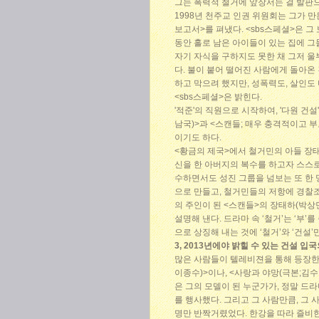
그는 폭력적 철거에 앞장서는 걸 발판으로
1998년 천주교 인권 위원회는 그가 
보고서>를 펴냈다. <sbs스페셜>은 
동안 홀로 남은 아이들이 있는 집에 
자기 자식을 구하지도 못한 채 그저 
다. 불이 붙어 떨어진 사람에게 돌아온 
하고 막으려 했지만, 성폭력도, 살인도
<sbs스페셜>은 밝힌다.
'적준'의 직원으로 시작하여, '다원 건
남국)>과 <스캔들; 매우 충격적이고 
이기도 하다.
<황금의 제국>에서 철거민의 아들 장태주
신을 한 아버지의 복수를 하고자 스스로
수하면서도 성진 그룹을 넘보는 또 한 
으로 만들고, 철거민들의 저항에 경찰
의 주인이 된 <스캔들>의 장태하(박상
설명해 낸다. 드라마 속 ‘철거’는 ‘부
으로 상징해 내는 것에 ‘철거’와 ‘건설
3, 2013년에야 밝힐 수 있는 건설 입
많은 사람들이 텔레비젼을 통해 등장한 
이종수)>이나, <사랑과 야망(극본;김
은 그의 모델이 된 누군가가, 정말 드
를 행사했다. 그리고 그 사람만큼, 그 
명만 반짝거렸었다. 한강을 따라 즐비한