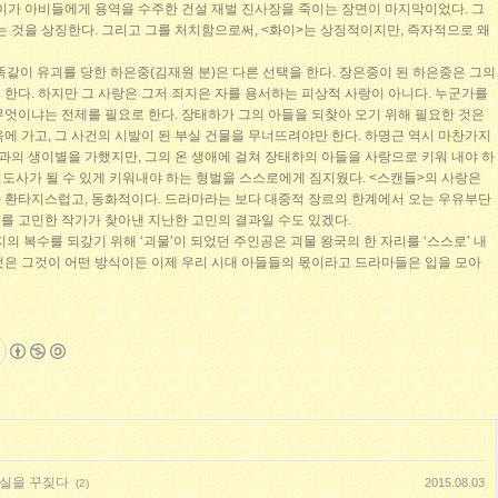
화이가 아비들에게 용역을 수주한 건설 재벌 진사장을 죽이는 장면이 마지막이었다. 그
는 것을 상징한다. 그리고 그를 처치함으로써, <화이>는 상징적이지만, 즉자적으로 왜
똑같이 유괴를 당한 하은중(김재원 분)은 다른 선택을 한다. 장은중이 된 하은중은 그의
한다. 하지만 그 사랑은 그저 죄지은 자를 용서하는 피상적 사랑이 아니다. 누군가를
무엇이냐는 전제를 필요로 한다. 장태하가 그의 아들을 되찾아 오기 위해 필요한 것은
에 가고, 그 사건의 시발이 된 부실 건물을 무너뜨려야만 한다. 하명근 역시 마찬가지
육과의 생이별을 가했지만, 그의 온 생애에 걸쳐 장태하의 아들을 사랑으로 키워 내야 하
 전도사가 될 수 있게 키워내야 하는 형벌을 스스로에게 짐지웠다. <스캔들>의 사랑은
 환타지스럽고, 동화적이다. 드라마라는 보다 대중적 장르의 한계에서 오는 우유부단
해’를 고민한 작가가 찾아낸 지난한 고민의 결과일 수도 있겠다.
의 복수를 되갚기 위해 ‘괴물’이 되었던 주인공은 괴물 왕국의 한 자리를 ‘스스로’ 내
것은 그것이 어떤 방식이든 이제 우리 시대 아들들의 몫이라고 드라마들은 입을 모아
현실을 꾸짖다
2015.08.03
(2)