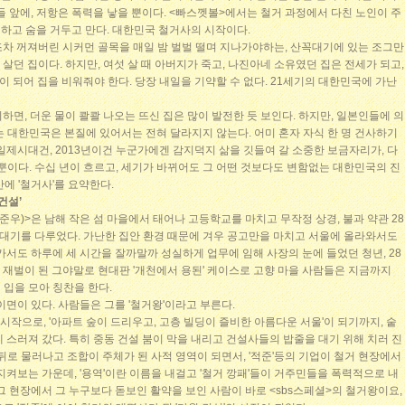
들 앞에, 저항은 폭력을 낳을 뿐이다. <빠스껫볼>에서는 철거 과정에서 다친 노인이 주
하고 숨을 거두고 만다. 대한민국 철거사의 시작이다.
조차 꺼져버린 시커먼 골목을 매일 밤 벌벌 떨며 지나가야하는, 산꼭대기에 있는 조그만
 살던 집이다. 하지만, 여섯 살 때 아버지가 죽고, 나진아네 소유였던 집은 전세가 되고,
'이 되어 집을 비워줘야 한다. 당장 내일을 기약할 수 없다. 21세기의 대한민국에 가난
하면, 더운 물이 콸콸 나오는 뜨신 집은 많이 발전한 듯 보인다. 하지만, 일본인들에 의
는 대한민국은 본질에 있어서는 전혀 달라지지 않는다. 어미 혼자 자식 한 명 건사하기
일제시대건, 2013년이건 누군가에겐 감지덕지 삶을 깃들여 갈 소중한 보금자리가, 다
 뿐이다. 수십 년이 흐르고, 세기가 바뀌어도 그 어떤 것보다도 변함없는 대한민국의 진
만에 '철거사'를 요약한다.
‘건설’
;박준우)>은 남해 작은 섬 마을에서 태어나 고등학교를 마치고 무작정 상경, 불과 약관 28
 일대기를 다루었다. 가난한 집안 환경 때문에 겨우 공고만을 마치고 서울에 올라와서도
가서도 하루에 세 시간을 잘까말까 성실하게 업무에 임해 사장의 눈에 들었던 청년, 28
설 재벌이 된 그야말로 현대판 '개천에서 용된' 케이스로 고향 마을 사람들은 지금까지
입을 모아 칭찬을 한다.
이면이 있다. 사람들은 그를 '철거왕'이라고 부른다.
을 시작으로, '아파트 숲이 드리우고, 고층 빌딩이 즐비한 아름다운 서울'이 되기까지, 숱
 스러져 갔다. 특히 중동 건설 붐이 막을 내리고 건설사들의 밥줄을 대기 위해 치러 진
 뒤로 물러나고 조합이 주체가 된 사적 영역이 되면서, '적준'등의 기업이 철거 현장에서
지켜보는 가운데, '용역'이란 이름을 내걸고 '철거 깡패'들이 거주민들을 폭력적으로 내
그 현장에서 그 누구보다 돋보인 활약을 보인 사람이 바로 <sbs스페셜>의 철거왕이요,