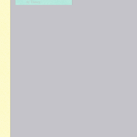
Tistory
by