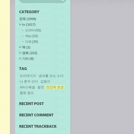
전체
(2008)
tv
(1617)
드라마
(431)
예능
(101)
다큐
(280)
책
(2)
영화
(222)
기타
(8)
쓰리데이즈
냄새를 보는 소녀
나 혼자 산다
갑동이
sbs스페셜
썰전
인간의 조건
힐링 캠프