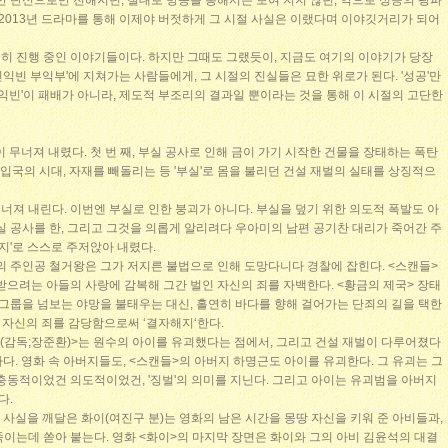
만 단신으로만 전해지던, 절대로 방송을 통해서는 보여 지지 않던, 역으로 성공의 팡파
 2013년 드라마를 통해 이제야 버젓하게 그 시절 사실은 이랬다며 이야깃거리가 되어
히 진행 중인 이야기들이다. 하지만 그때도 그랬듯이, 지금도 여기의 이야기가 당장
'빈익빈 부익부'에 지쳐가는 사람들에게, 그 시절의 진실들은 묘한 위로가 된다. '성공'만
빈익빈'이 패배가 아니라, 제도적 부조리의 결과일 뿐이라는 것을 통해 이 시절의 고단한
 무너져 내렸다. 첫 번 째, 부실 공사로 인해 금이 가기 시작한 건물을 장태하는 폭탄
 입국의 시대, 자재를 빼돌리는 등 '부실'로 몸을 불리던 건설 재벌의 실태를 상징적으
무너져 내린다. 이번엔 부실로 인한 붕괴가 아니다. 부실을 덮기 위한 의도적 폭발도 아
실 공사를 한, 그리고 그것을 의롭게 알리려다 우아미의 남편 공기찬 대리가 죽어간 주
해지'로 스스로 주저앉아 내렸다.
의 주인공 철거왕은 그가 저지른 불법으로 인해 도망다니다 경찰에 잡힌다. <스캔들>
받으려는 아들의 사랑에 감복해 그간 벌인 자신의 죄를 자백한다. <황금의 제국> 장태
 그룹을 넘보는 야망을 불태우는 대신, 홀연히 바다를 향해 걸어가는 단죄의 길을 택한
로 자신의 죄를 감당함으로써 ‘결자해지‘한다.
이(감독;장준환)>는 원수의 아이를 유괴했다는 점에서, 그리고 건설 재벌이 다루어졌다
다. 영화 속 아버지들도, <스캔들>의 아버지 하명근도 아이를 유괴한다. 그 유괴는 그
충동적이었건 의도적이었건, '징벌'의 의미를 지닌다. 그리고 아이는 유괴범을 아버지
다.
사실을 깨달은 화이(여진구 분)는 영화의 남은 시간을 몽땅 자신을 키워 준 아비들과,
이는데 쏟아 붙는다. 영화 <화이>의 마지막 장면은 화이와 그의 아비 김윤석의 대결