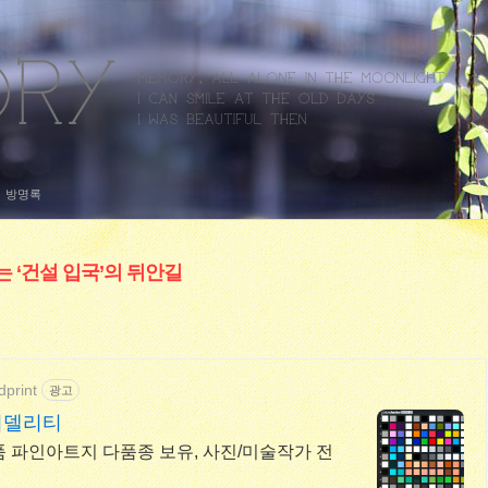
방명록
는 ‘건설 입국’의 뒤안길
dprint
광고
피델리티
 파인아트지 다품종 보유, 사진/미술작가 전