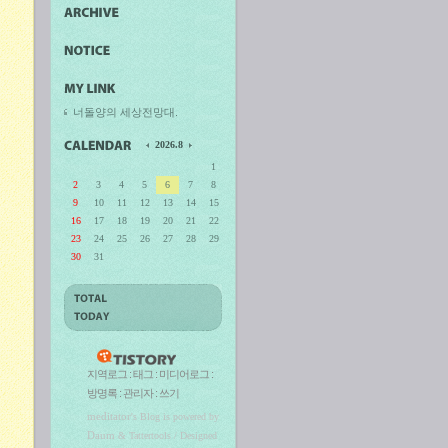
너돌양의 세상전망대.
2026.8
1
2
3
4
5
6
7
8
9
10
11
12
13
14
15
16
17
18
19
20
21
22
23
24
25
26
27
28
29
30
31
지역로그
:
태그
:
미디어로그
:
방명록
:
관리자
:
쓰기
meditator
's Blog is powered by
Daum
& Tattertools / Designed