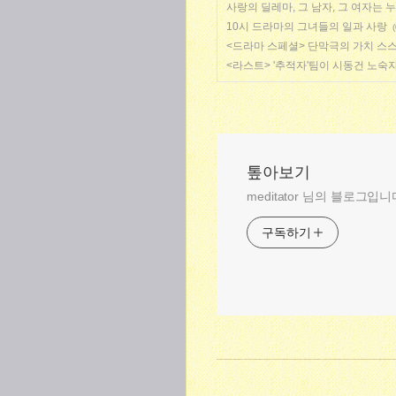
사랑의 딜레마, 그 남자, 그 여자는 
10시 드라마의 그녀들의 일과 사랑
(
<드라마 스페셜> 단막극의 가치 스스
<라스트> '추적자'팀이 시동건 노숙
톺아보기
meditator 님의 블로그입니
구독하기