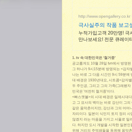
http://www.opengallery.co.kr
극사실주의 작품 보고
누적가입고객 20만명! 
만나보세요! 전문 큐레이터가 취향에 딱 맞는 그림을 무료로 찾아드립
니다.
1. tv 속 대한민국은 ‘철거중’
공교롭게도 10월 28일 tvn에서 방영된
그 하나가 9시15분에 방영되는 <감자별2
나는 바로 그 다음 시간인 9시 59분에
대 배경은 1930년대요, 시트콤<감자
두 주인공, 그리고 그의 가족(그래봤자 
민국은 '여전히 철거중'이다.
<빠스껫볼>의 시대 배경은 일제시대다.
고 그 묘사의 백미는 바로 강산이 그의
같은 움막촌이지만, 강산과 그의 어머
자리이다. 일본이 식민지 토지 정리 
않겠지 라는 마음을 가지고 서울로 밀
다. 하지만 도시 개발을 시작한 일본인
위해 거리의 주먹패들을 동원해 움막촌을