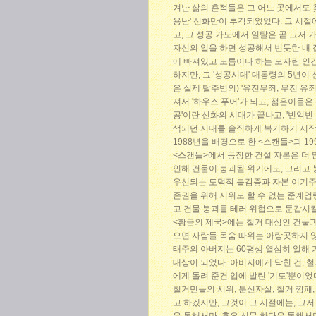
겨난 삶의 흔적들은 그 어느 곳에서도 
용난' 신화만이 부각되었었다. 그 시절
고, 그 성공 가도에서 일탈은 곧 그저
자신의 일을 하면 성공해서 번듯한 내 
에 빠져있고 노름이나 하는 모자란 인
하지만, 그 '성공시대' 대통령의 5년
은 실제 탈주범의) '유전무죄, 무전 유
져서 '하우스 푸어'가 되고, 젊은이들은
공'이란 신화의 시대가 끝나고, '빈익
색되던 시대를 솔직하게 복기하기 시작한
1988년을 배경으로 한 <스캔들>과 1
<스캔들>에서 등장한 건설 자본은 더 
인해 건물이 붕괴될 위기에도, 그리고
우선되는 도덕적 불감증과 자본 이기주
존권을 위해 시위도 할 수 없는 준계엄
고 건물 붕괴를 테러 위협으로 둔갑시킬
<황금의 제국>에는 철거 대상인 건물과
으면 사람들 목숨 따위는 아랑곳하지 않
태주의 아버지는 60평생 열심히 일해 
대상이 되었다. 아버지에게 닥친 건, 
에게 돌려 준건 입에 발린 '기도'뿐이었
철거민들의 시위, 분신자살, 철거 깡패
고 하겠지만, 그것이 그 시절에는, 그