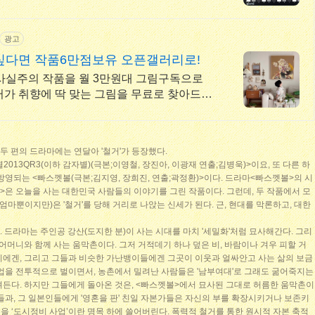
광고
싶다면 작품6만점보유 오픈갤러리로!
극사실주의 작품을 월 3만원대 그림구독으로
 두 편의 드라마에는 연달아 '철거'가 등장했다.
013QR3(이하 감자별)(극본;이영철, 장진아, 이광재 연출;김병욱)>이요, 또 다른 하
 방영되는 <빠스껫볼(극본;김지영, 장희진, 연출;곽정환)>이다. 드라마<빠스껫볼>의 시
별>은 오늘을 사는 대한민국 사람들의 이야기를 그린 작품이다. 그런데, 두 작품에서 모
엄마뿐이지만)은 '철거'를 당해 거리로 나앉는 신세가 된다. 근, 현대를 막론하고, 대한
 드라마는 주인공 강산(도지한 분)이 사는 시대를 마치 '세밀화'처럼 묘사해간다. 그리
 어머니와 함께 사는 움막촌이다. 그저 거적데기 하나 덮은 비, 바람이나 겨우 피할 거
니에겐, 그리고 그들과 비슷한 가난뱅이들에겐 그곳이 이웃과 얼싸안고 사는 삶의 보금
사업을 전투적으로 벌이면서, 농촌에서 밀려난 사람들은 '남부여대'로 그래도 굶어죽지는
려든다. 하지만 그들에게 돌아온 것은, <빠스껫볼>에서 묘사된 그대로 허름한 움막촌이
들과, 그 일본인들에게 '영혼을 판' 친일 자본가들은 자신의 부를 확장시키거나 보존키
 ‘도시정비 사업’이란 명목 하에 쓸어버린다. 폭력적 철거를 통한 원시적 자본 축적