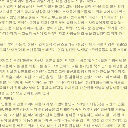
 '적준'에 이어 철거의 대명사가 된 '다원 건설'의 사장이 되었다.
만든 기업이 서울 곳곳에서 폭력적 철거를 일삼았던 내용을 담아 <다원 건설 철거 범죄
그 보고서를 근거로 당시의 상황을 재연한다. 부모들이 철거를 막기 위해 밖에 나가 있는
그들은 거침없이 불은 놓는다. 하지만 부모는 철거 깡패들이 막아선 바리케이트 밖에서
울부짖기만 할 뿐이다. 죽기를 각오하고 망루에 올라 농성하는 사람들에게도 불을 놓는
건, 도움의 손길이 아니라, 철거 깡패의 집단 폭력이요, 차가운 감방이다. 죽기를 각오
 마다하지 않는 그들의 폭거에 집은 무너지고 사람들은 갈 곳을 잃었었다고 이제 와
설'을 이루어 가는 한 청년의 입지전적 성공 스토리는 <황금의 제국(극본;박경수, 연출;조
부도덕한 사건(이하 스캔들(극본;배유미, 연출;김진만, 박재범)> 주인공들의 성공 스토리
(고수 분)가 '황금'에 자신의 영혼을 팔게 된 계기는 바로 '철거'다. 철거 현장에서 분
 괴물이 되는 길을 택한 그는 결국 그로 인해 또 다른 철거민을 죽게 만드는 희생을 감
명의 건설 기업인으로 성장한다. 그리고 고아 출신으로 장인의 천하 건설을 자신의 것
조차 주춤거리자, 직접 포크레인을 밀고 철거를 감행하는 건설사 오너가 바로 태하그룹
민 분)다. 어떻게 ‘폭력적 과정’을 거쳐 이 나라의 재벌들이 성장해왔는가를 단적으로
’를 축적하기 위해 넘어서야 할 ‘통과 의례’처럼 묘사된다. 대한민국 재벌의 성장사를 단적
’만큼 도식적으로 명확한 것이 없다.
국의 뒤안길
인물들, 사건들의 이미지를 여과 없이 받아들인다. <야망의 세월(극본;나연숙, 연출;
수현, 연출;곽영범)>의 남자 주인공들은 그저 드라마 속 남자 주인공이었음에도 사람들
라마 속 그 사람처럼, 의지의 입지전적 인물에, 정의롭고 양심적인 리더라 믿으며 한 표
사람이 모델이 되어 등장한 드라마 속 우리나라는 '수출 입국'에, '건설 입국'의 화려한 조
 아파트를 세우기 위해, 신도시라는 신기루를 완성하기 위해 부서지고, 빼앗기고, 쫓