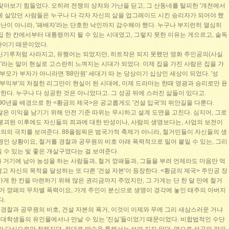
찾아보기 힘들었다. 오히려 전쟁의 상처와 가난을 딛고, 그 산동네를 탈피한 '개천에서
에 살았던 사람들은 누구나 다 각자 자신의 삶을 업그레이드 시킨 승리자가 되어야 했
 가난이 아니라, '패배자'라는 단호한 낙인까지 감수해야 했다. 누구나 부지런히 열심히
집 한 칸에서부터 대통령까지 될 수 있는 시대였고, 그렇지 못한 이유는 게으르고, 술독
간이기 때문이었다.
이 신기루처럼 사라지고, 유행어는 되었지만, 히트작은 되지 못했던 영화 주인공의(사실
죄'라는 말이 현실로 고스란히 느껴지는 시대가 되었다. 이제 집을 가진 사람은 집을 가
 부모가 부자가 아니라면 '88만원' 세대가 따 논 당상이기 십상인 세상이 되었다. '성
빈 부익부'의 처절한 리그만이 현실이 된 시대에, 이제 드라마는 한때 영광과 승리로만 윤
다. 누구나 다 성공한 것은 아니었다고. 그 성공 뒤에 스러진 삶들이 있다고.
990년을 배경으로 한 <황금의 제국>은 공교롭게도 '건설 입국'의 뒤안길을 다룬다.
많은 이익을 남기기 위해 안전 기준 따위는 무시하고 설계 도면을 고친다. 심지어, 그로
 붕괴된 이후에도 자신들의 죄과에 대한 반성이나, 사람의 생명보다는, 사업의 보전이
의의 극치를 보여준다. 88올림픽은 범국가적 축제가 아니라, 철거민들이 자신들의 생
령인 상황이요, 철거를 경찰과 공무원의 비호 아래 폭력적으로 밀어 붙일 수 있는, 그리
 수 있는 빛 좋은 개살구였다는 걸 보여준다.
 거기에 남아 농성을 하는 사람들과, 철거 깡패들과, 그들을 부려 언제라도 마음만 먹
고 자신의 목적을 달성하는 또 다른 '건설 자본'이 등장한다. <황금의 제국> 주인공 장
가게 한 칸을 마련하기 위해 많은 권리금까지 주었지만, 그 가게는 단 한 달 만에 철거
철거 깡패의 무차별 폭력이요, 가게 주인이 분신으로 생명이 경각에 놓인 태주의 아버지
다.
, 경찰과 공무원의 비호, 건설 자본의 폭거, 이것이 이제와 무에 그리 새삼스러운 거냐
저 대학생들의 유인물에서나 만날 수 있는 '진실'들이었기 때문이었다. 비합법적인 수단