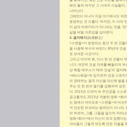
을 통해서만, 혹은 신문 하단을 통해서
레만 울려 퍼지던 그 시대의 사실들이,
나타난다.
그때만이 아니다 지금 여기에서도 여전
등장하는 건 드물다. 하지만, 이 시대 
이 삶의 바로미터가 아니라는 것을, '
삶을 버틸 자존감을 심어준다.
4. 결자해지
(結者解之)
<스캔들>이 방영되는 동안 두 번 건물이
을 사용해 부수어 버린다. 80년대 건설
로 보여준 사건이다.
그리고 마지막 회, 다시 한 번 건물이 
니다. 여전히 건설 자재를 빼돌리며 부
상 복합 제우스가 '태하 건설'의 '결자
<sbs스페셜>의 입지전적 성공 스토리
의 장태하는 결국 자신을 대신해 벌을 
주는 또 한 번의 철거를 감행하며 성진
다. 2013년 드라마 속 주인공들 스스
공교롭게도 2013년 개봉한 영화 <화
는 점에서 여러모로 <스캔들>과 비슷하
저 단순한 유괴라는 범죄만이 아니라, 
라 부르며, 그를, 그들을 닮으며 자라난
영화<화이>에서 자신이 유괴 당했다는 
아비들이 그렇게 되도록 만든 자들을 죽