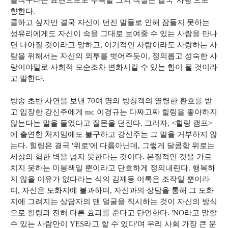
돌직구라는 표현으로도 부족할 그의 직설은 결국 '사랑'으로
향한다.
쿨하고 싶지만 결국 자신이 던진 말들로 인해 잠들지 못하는
성유리에게도 자신이 속을 그대로 보여줄 수 있는 사람을 만나
면 나아질 것이라고 말하고, 이기적인 사람이라도 사랑하는 사
람을 위해서는 자신의 외투를 벗어주듯이, 정의롭고 성숙한 사
랑이야말로 사회적 모순조차 변화시킬 수 있는 힘이 될 것이라
고 말한다.
방송 초반 사연을 보낸 70여 명의 방청객의 열렬한 환호를 받
고 입장한 강신주에게 mc 이경규는 다짜고짜 힐링을 좋아하지
않는다는 말을 들었다고 질문을 던진다. 그러자, <힐링 캠프>
에 출연한 처지임에도 불구하고 강신주는 그 말을 거부하지 않
는다. 힐링은 결국 '위로'에 다름아닌데, 그렇게 달콤함 위로는
세상의 험한 벽을 넘지 못한다는 것이다. 본질적인 것을 가르
치지 못하는 미봉책일 뿐이라고 단호하게 정의내린다. 행복하
지 않을 이유가 없다라는 식의 김제동 어록은 조작일 뿐이라
며, 자신은 도화지에 불과하며, 자신과의 상담을 통해 그 도화
지에 그려지는 상담자의 맨 얼굴을 직시하는 것이 자신의 방식
으로 힐링과 전혀 다른 효과를 준다고 단언한다. 'NO라고 말할
수 있는 사람만이 YES라고 할 수 있다'며 우리 사회 가장 큰 문