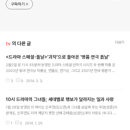
구독하기
더보기
tv
의 다른 글
<드라마 스페셜-돌날>'괴작'으로 돌아온 '명품 연극 돐날'
글 내용
2월2일 밤 11시 55분에 방영된 드라마 스페셜 단막극 시리즈 두 번째 작품 은
2002년 동아 연극상 작품상, 연출상, 연기상, 그리고 2001년 한국 평론가 협
회 선정 BEST3에 빛나는 연극 의 TV 드라마 버전이다. 드라마는 연극의 생생
3
0
2014. 2. 3.
함을 그대로 살려 내고자, 실제 연극에 출연했던 서현철, 박준면 등이 극중 배역
그대로 출연하였다. 하지만 연극 이 온갖 상을 수상하며 한때 뜨거운 청춘을 살
았으나 이제는 중년이 된 세대의 리얼리티를 소름끼치게 살려냈다는 평가를 받
10시 드라마의 그녀들; 세대별로 행보가 달라지는 일과 사랑
았지만, 드라마 스페셜이라는 70분에 꾸겨 넣어진 원작의 연극은, 채 무르익지
글 내용
못한 채 스릴러, 멜로, 심지어 동성애까지 온갖 장르들이 뒤섞여 보는 시청자들
1월 28일 방영된 의 백미는 신주연(김소연)과 그녀를 보살펴 주는 주완(성준)의
에게 무엇을 이야기하는지는 알겠으나, 꼭 그렇게까지 해야 했는지 공감하기 어
관계도, 신주연도 미처 깨닫지 못한 선배 강태윤(남궁민)과의 사랑도 아니다. 내
려운 ..
일 방송을 앞두고 겨우 집에 들어가 옷이나 갈아입고 올 정도로 정신없이 바쁜
1
2
2014. 1. 29.
와중에, 조기 폐경을 맞게 된 신주연의 동료이자, 고참인 이민정(박효주)과의 갈