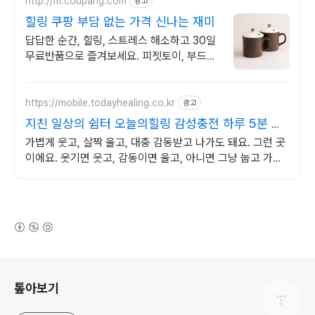
http://m.coupang.com
광고
힐링 쿠팡 부담 없는 가격 신나는 재미
답답한 순간, 힐링, 스트레스 해소하고 30일
무료반품으로 즐겨보세요. 피젯토이, 부드럽
고 쫀득한 촉감! 와우회원 무제한 무료배송으
로 경험하세요.
https://mobile.todayhealing.co.kr
광고
지친 일상의 쉼터 오늘의힐링 감성충전 하루 5분 힐
링타임
가볍게 웃고, 살짝 울고, 대충 감동받고 나가도 돼요. 그런 곳
이에요. 웃기면 웃고, 감동이면 울고, 아니면 그냥 눕고 가세
요.
(새창열림)
로그 정보
톺아보기