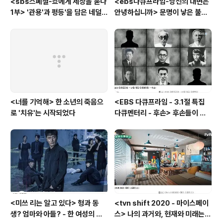
<sbs스폐셜-쇼에게 세상을 묻다
<ebs다큐프라임-당신의 대변은
1부> '관용'과 평등'을 담은 네덜
안녕하십니까> 문명이 낳은 불치
란드와 노르웨이의 예능은?
병, 뒷간에서 해법을 찾다
<너를 기억해> 한 소년의 죽음으
<EBS 다큐프라임 - 3.1절 특집
로 '치유'는 시작되었다
다큐멘터리 - 후손> 후손들이 말
하는 그날의 '독립운동가'들, 그리
고 후손들이 짊어진 삶의 무게
<미쓰 리는 알고 있다> 형과 동
<tvn shift 2020 - 마이스페이
생? 엄마와 아들? - 한 여성의 죽
스> 나의 과거와, 현재와 미래는