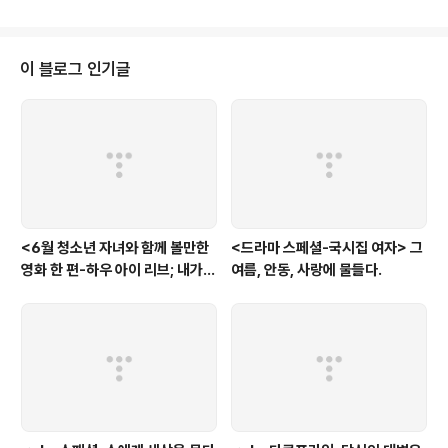
등이다.(사진; 엑스포츠 뉴스) 이민정은 강도윤과 동기이자, 직장 연배로 보면
신주연에게 언니 대접을 받아야 할 연배이다. 하지만 늘 신주연에게 ‘자기야’라
고 불리워지는, 신주연을 팀장으로 모셔야 하는(?) 위치의 그녀에게 생각지도
못한 신체적 변화가 생긴다. 흰 머리가 늘고, 달력의 잔글씨가 보이지 않고, 급기
이 블로그 인기글
야 찾아간 산부인과에서는 조기 폐경이라는 진단을 받게 된 것이다. 늘 연애할
시간조..
<6월 청소년 자녀와 함께 볼만한
<드라마 스페셜-국시집 여자> 그
영화 한 편-하우 아이 리브; 내가
여름, 안동, 사랑에 물들다.
사는 이유> '전쟁'을 통해 성장하
는 아이