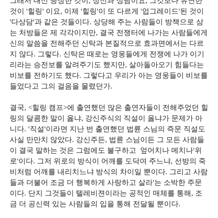
그래서 대신 등장한 것이, 정신과 상담이요, 그것보다 유연한
것이 '힐링' 이요, 이제 '힐링'이 또 다르게 '업그레이드'된 것이
'다상담'과 같은 것들이다. 상당해 주는 사람들이 방책으로 삼
는 처방들은 제 각각이지만, 결국 전쟁터에 나가는 사람들에게
신의 말씀을 전해주던 신탁과 본질적으로 효과면에서는 다르
지 않다. 그렇다. 신탁은 때로는 영웅들에게 전쟁에 나가 이기
리라는 승전보를 알려주기도 했지만, 살아돌아오기 힘들다는
비보를 전하기도 했다. 그렇다고 우리가 아는 영웅들이 비보를
들었다고 그의 걸음을 물렸던가.
결국, <힐링 캠프>에 출연했던 많은 출연자들이 전해주었던 힐
링의 달콤한 말이 옳냐, 강신주식의 직설이 옳냐가 문제가 아
니다. '직설'이라면 지난 번 출연했던 법륜 스님의 즉문 직설도
사실 만만치 않았다. 강신주든, 법륜 스님이든 그 모든 사람들
이 결국 말하는 것은 그럼에도 불구하고 엎어치나 메치나'위
로'이다. 그저 위로의 방식이 어깨를 도닥여 주느냐, 선방의 죽
비처럼 어깨를 내리치느냐 방식의 차이일 뿐이다. 그리고 사람
들과 더불어 조금 더 행복하게 사랑하고 살라'는 소박한 주문
이다. 단지 그것들이 텔레비젼이라는 공적인 매체를 통해, 조
금 더 공신력 있는 사람들의 입을 통해 전달될 뿐이다.