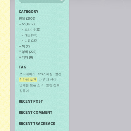
전체
(2008)
tv
(1617)
드라마
(431)
예능
(101)
다큐
(280)
책
(2)
영화
(222)
기타
(8)
쓰리데이즈
sbs스페셜
썰전
인간의 조건
나 혼자 산다
냄새를 보는 소녀
힐링 캠프
갑동이