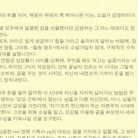
의 뒤를 이어, 책꽂이 뒤에서 툭 튀어나온 이는, 소설가 김영하이다.
장병 모두에게 달콤한 잠을 선물했다던 김영하는 그 어느 때보다도 정
한다.
에게, 아마도 쉽게 성공하기 힘들 거라고 솔직하게 말하는 바람에, 장
 경험 그대로, <힐링 캠프>에서도 소설가답지 않게, 구체적인 수치
 시대를 설명나간다.
는 연평균 성장률이 10%를 상회해, 무엇을 해도 먹고는 살겠지라는 낙
. 하지만, 2%의 저성장이, 언제 끝날지 모르는 이 시대는 그렇게
 오히려, 꿈을 꾸는 것이 사치인, 자신의 내면조차 기꺼이 돈을 벌기
고 정의내린다.
우 돈을 벌까 말까한 이 시대에 자신을 지키며 살아가는 방법은 무
김영하는 '감성 근육'에서 찾는다. 남들과 다른 자신만의, 아니, 남들의
신만의 감성을 가진다면, '자기'조차 헌신해야 하는 자본주의 시대에
 말한다. 그것을 위해 소설을 일고, 오감을 이용해 글을 써보면서 세파
수성을 키워나갈 것을 요구한다.
한 ceo 연예 기획사 yg의 대표는 꿈을 가지라고 말할 때, 그 보다