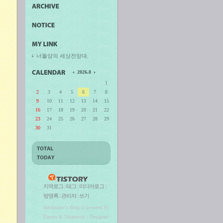
너돌양의 세상전망대.
2026.8
1
2
3
4
5
6
7
8
9
10
11
12
13
14
15
16
17
18
19
20
21
22
23
24
25
26
27
28
29
30
31
지역로그
:
태그
:
미디어로그
:
방명록
:
관리자
:
쓰기
meditator
's Blog is powered by
Daum
& Tattertools / Designed