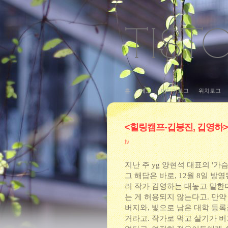
홈
태그
미디어로그
위치로그
<힐링캠프-깁봉진, 깁영하>
tv
지난 주 yg 양현석 대표의 '
그 해답은 바로, 12월 8일 방
러 작가 김영하는 대놓고 말한
는 게 허용되지 않는다고. 만약
버지와, 빛으로 남은 대학 등록
거라고. 작가로 먹고 살기가 버