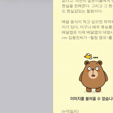
없다고. 여전히 젊은이들에게 쉬
현실을 전해준다. 그리고 그 
도 현실감있는 힐링이다.
배달 음식이 먹고 싶으면 뒤적
이가 있다. 더구나 배우 류승
배달앱은 이제 배달앱의 대명사가
ceo 김봉진씨가 <힐링 캠프>를
(tv데일리)