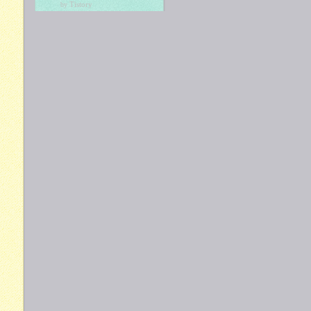
Tistory
by