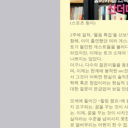
(스포츠 동아)
2주에 걸쳐, '물음 특집'을 
항해, 이미 출연했던 여러 게스
토가 될만한 게스트들을 불러다,
되었지만, 이제는 토크 소재의
나쁘지는 않았다.
더구나, 다수의 젊은이들을 동
며, 이제는 한계에 봉착한 mc
서 그것이 어쩌면 현실의 솔직
학력 혹은 창업이라는 현실적 경
대한 질문이 뜬금없어 보일 만
모색에 들어간 <힐링 캠프>에 
지 요구되는, 꿈을 꾸는 것이 
는. 이제, 꿈을 꾸는 것이 사치
살자라는 수준을 넘어서지 못한다.
로 얼버무리는 어쩐지 한 수 접