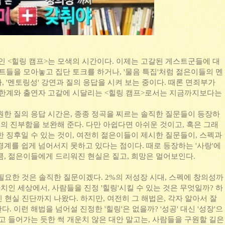
선보인 <힐링 캠프>는 모색의 시간이다. 이제는 고갈된 게스트군들에 대
트들을 모아놓고 집단 토크를 하거나, '물음 특집'처럼 젊은이들의 멘
 '멘토링성' 강연과 질의 응답을 시켜 보는 중이다. 때론 면죄부가
 한계와 출연자 고갈에 시달리는 <힐링 캠프>로서는 지금까지보다는
원한 질의 응답 시간은, 종종 정곡을 찌르는 솔직한 질문들이 등장하
진의 진부함을 보완해 준다. 다만 아쉽다면 아쉬운 것이고, 혹은 그래
한 징후일 수 있는 것이, 여전히 젊은이들이 제시한 질문들이, 스펙과
계를 쉽게 넘어서지 못하고 있다는 점이다. 때로 등장하는 '사랑'에
큼, 젊은이들에게 드리워진 현실은 짙고, 희망은 멀어보인다.
필요한 것은 솔직한 질문이겠다. 2%의 저성장 시대, 스펙에 창의성까
사치인 세상에서, 사람들을 진정 '힐링'시킬 수 있는 것은 무엇일까? 하
인 현실 진단까지 나왔다. 하지만, 여전히 그 해법은, 각자 알아서 잘
 이런 해법을 넘어설 진정한 '힐링'은 없을까? '성공' 대신 '성장'으
고 들어가는 듯한 썩 개운치 않은 대안 말고는, 사람들을 구원할 길은