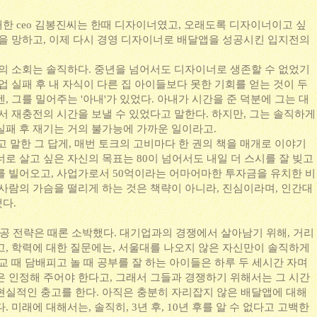
한 ceo 김봉진씨는 한때 디자이너였고, 오래도록 디자이너이고 싶
업을 망하고, 이제 다시 경영 디자이너로 배달앱을 성공시킨 입지전의
그의 소회는 솔직하다. 중년을 넘어서도 디자이너로 생존할 수 없었기
업 실패 후 내 자식이 다른 집 아이들보다 못한 기회를 얻는 것이 두
, 그를 밀어주는 '아내'가 있었다. 아내가 시간을 준 덕분에 그는 대
서 재충전의 시간을 보낼 수 있었다고 말한다. 하지만, 그는 솔직하게
실패 후 재기는 거의 불가능에 가까운 일이라고.
고 말한 그 답게, 매번 토크의 고비마다 한 권의 책을 매개로 이야기
로 살고 싶은 자신의 목표는 80이 넘어서도 내일 더 스시를 잘 빚고
를 빌어오고, 사업가로서 50억이라는 어마어마한 투자금을 유치한 비
 사람의 가슴을 떨리게 하는 것은 책략이 아니라, 진심이라며, 인간대
했다.
성공 전략은 때론 소박했다. 대기업과의 경쟁에서 살아남기 위해, 거리
고, 학력에 대한 질문에는, 서울대를 나오지 않은 자신만이 솔직하게
교 때 담배피고 놀 때 공부를 잘 하는 아이들은 하루 두 세시간 자며
은 인정해 주어야 한다고, 그래서 그들과 경쟁하기 위해서는 그 시간
현실적인 충고를 한다. 아직은 충분히 자리잡지 않은 배달앱에 대해
 미래에 대해서는, 솔직히, 3년 후, 10년 후를 알 수 없다고 고백한