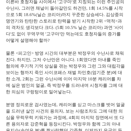
이른바 호청자들 사이에서 '고구마'로 지칭되는 이런 주인공의
수난사, 그러면 채널이 돌아갈만도 하건만, 1회 14.5%를 시작
으로 5회 18.6%(닐슨 코리아)까지 꾸준한 상승세다. 김상중의
명연기와 탄탄한 스토리로 탄력을 받기 시작한 2위 <역적>과
의 격차도 생각보다 크다. (5회 10.5% 닐슨 코리아) 과연 '사이
다'도 없이 꾸역꾸역 '고구마'만 먹는데도 호청자들의 증가를
어떻게 설명해야 할까?
물론 <피고인> 방영 시간의 대부분은 박정우의 수난사로 채워
진다. 하지만, 그저 수난만은 아니다. 1회였다면 아내를 죽인
혐의에 주기적 기억 상실을 겪는 박정우와 그런 그와 대립각을
보이는 형까지 죽인 사이코패스 재벌 차민호(엄기준 분)에 대
한 소개, 2회는 그런 수난사에 이어 마지막 10분 캐리어를 차
에 실은 범인의 얼굴, 즉 박정우를 드러내며 시청자를 그에 대
한 의심의 구렁텅이로 밀어넣는다.
분명 정의로운 검사였는데, 캐리어를 싣고 마스크를 벗어 얼굴
을 드러낸 살인 사건의 용의자, 보는 사람조차도 그에 대한 의
심을 무럭무럭 키워가는 과정에, 4회의 마지막 장면에서 또 다
른 용의자로 강준혁을 등장시킨다. 박정우와 함께 그의 아내
윤지수(손여은 분)를 짝사랑했던 강준혁, 이제까지 우군인 듯