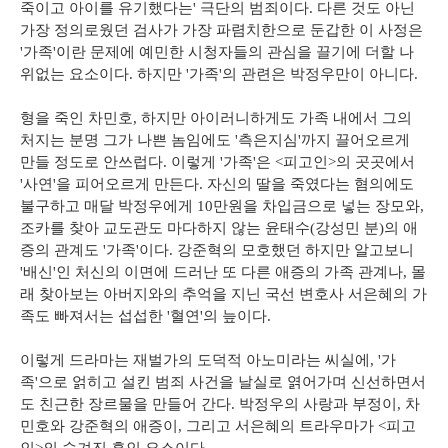
죽이고 아이를 유기했다는' 극단의 범죄이다. 다른 것도 아닌
가장 정의로웠던 검사가 가장 파렴치한으로 둔갑한 이 사정은
'가족'이란 문제에 예민한 시청자들의 관심을 끌기에 더할 나
위없는 요소이다. 하지만 '가족'의 관련은 박정우만이 아니다.
형을 죽인 차민호, 하지만 아이러니하게도 가족 내에서 그의
처지는 분명 그가 나쁜 놈임에도 '측은지심'까지 끌어오르게
만들 정도로 안쓰럽다. 이렇게 '가족'은 <피고인>의 곳곳에서
'사연'을 피어오르게 만든다. 자신의 딸을 죽였다는 혐의에도
불구하고 매달 박정우에게 10만원을 차입금으로 넣는 장모와,
조카를 찾아 교도관도 마다하지 않는 윤태수(강성민 분)의 애
증의 관계도 '가족'이다. 강준혁의 모호했던 하지만 알고보니
'배신'인 처신의 이면에 드러난 또 다른 애증의 가족 관계나, 몰
래 찾아보는 아버지와의 추억을 지닌 국선 변호사 서은혜의 가
족도 빠져서는 섭섭한 '혈연'의 늪이다.
이렇게 드라마는 재벌가의 도덕적 아노미라는 씨실에, '가
족'으로 얽히고 설킨 범죄 사건을 날실로 엵어가며 신선하면서
도 친근한 장르물을 만들어 간다. 박정우의 사랑과 부정이, 차
민호와 강준혁의 애증이, 그리고 서은혜의 트라우마가 <피고