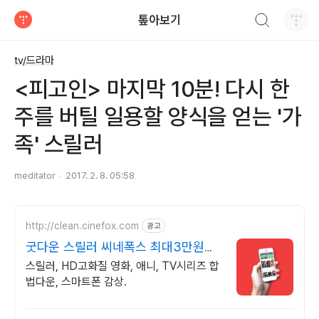
검색하기
톺아보기
티스토리
tv/드라마
<피고인> 마지막 10분! 다시 한
주를 버틸 일용할 양식을 얻는 '가
족' 스릴러
meditator
2017. 2. 8. 05:58
http://clean.cinefox.com
광고
굿다운 스릴러 씨네폭스 최대3만원
+10%추가적립
스릴러, HD고화질 영화, 애니, TV시리즈 합
법다운, 스마트폰 감상.