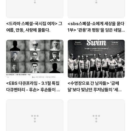
<드라마 스페셜-국시집 여자> 그
<sbs스폐셜-쇼에게 세상을 묻다
여름, 안동, 사랑에 물들다.
1부> '관용'과 평등'을 담은 네덜
란드와 노르웨이의 예능은?
<EBS 다큐프라임 - 3.1절 특집
<수영장으로 간 남자들> '금메
다큐멘터리 - 후손> 후손들이 말
달'보다 빛났던 루저남들의 '세라
하는 그날의 '독립운동가'들, 그리
비(c'est la vie)
고 후손들이 짊어진 삶의 무게