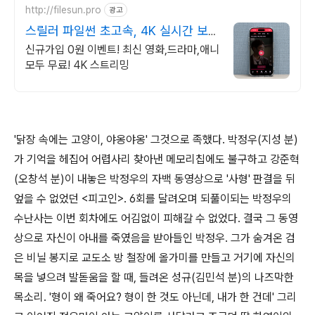
http://filesun.pro
광고
스릴러 파일썬 초고속, 4K 실시간 보
기!
신규가입 0원 이벤트! 최신 영화,드라마,애니
모두 무료! 4K 스트리밍
'닭장 속에는 고양이, 야옹야옹' 그것으로 족했다. 박정우(지성 분)
가 기억을 헤집어 어렵사리 찾아낸 메모리칩에도 불구하고 강준혁
(오창석 분)이 내놓은 박정우의 자백 동영상으로 '사형' 판결을 뒤
엎을 수 없었던 <피고인>. 6회를 달려오며 되풀이되는 박정우의
수난사는 이번 회차에도 어김없이 피해갈 수 없었다. 결국 그 동영
상으로 자신이 아내를 죽였음을 받아들인 박정우. 그가 숨겨온 검
은 비닐 봉지로 교도소 방 철장에 올가미를 만들고 거기에 자신의
목을 넣으려 발돋움을 할 때, 들려온 성규(김민석 분)의 나즈막한
목소리. '형이 왜 죽어요? 형이 한 것도 아닌데, 내가 한 건데' 그리