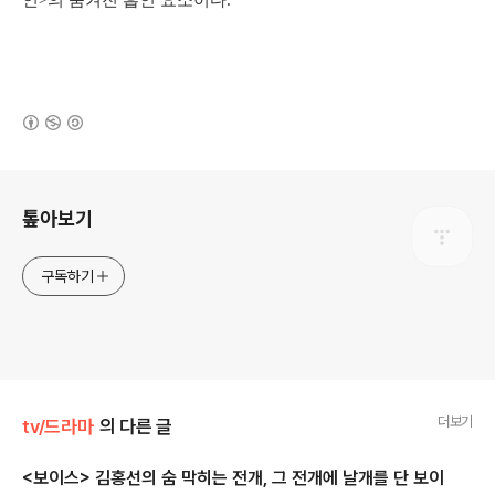
인>의 숨겨진 흡인 요소이다.
(새창열림)
로그 정보
톺아보기
구독하기
더보기
tv/드라마
의 다른 글
<보이스> 김홍선의 숨 막히는 전개, 그 전개에 날개를 단 보이