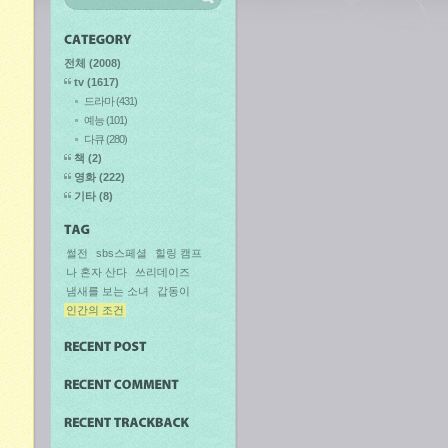
전체
(2008)
tv
(1617)
드라마
(431)
예능
(101)
다큐
(280)
책
(2)
영화
(222)
기타
(8)
썰전
sbs스페셜
힐링 캠프
나 혼자 산다
쓰리데이즈
냄새를 보는 소녀
갑동이
인간의 조건