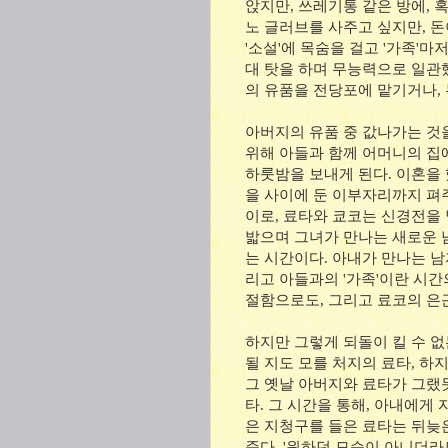
앉지만, 쓰레기통 같은 방에, 
노 글러브를 사주고 싶지만, 
'소설'에 목숨을 걸고 '가족'
대 탓을 하며 무능력으로 일관했
의 유품을 전당포에 맡기거나,
아버지의 유품 중 값나가는 것
위해 아들과 함께 어머니의 집
하룻밤을 보내게 된다. 이혼을
을 사이에 둔 이부자리까지 펴주
이로, 료타와 쿄코는 신경전을 
밟으며 그녀가 만나는 새로운 
는 시간이다. 아내가 만나는 남
리고 아들과의 '가족'이란 시간
절함으로도, 그리고 료코의 은
하지만 그렇게 되돌이 킬 수 없
될 지도 모를 처지의 료타, 하
그 옛날 아버지와 료타가 그랬
타. 그 시간을 통해, 아내에게
은 지청구를 들은 료타는 뒤늦
준다. '원하던 모습이 아니더