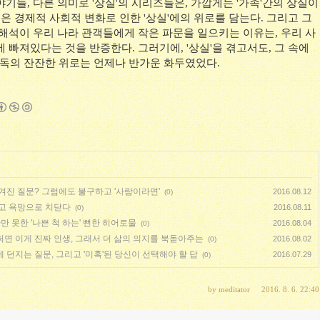
기들, 다른 의미로 '상실'의 시리즈들은, 가깝게는 '가족'간의 상실이
겪은 경제적 사회적 변화로 인한 '상실'에의 위로를 담는다. 그리고 그
 해석이 우리 나라 관객들에게 작은 파문을 일으키는 이유는, 우리 사
 빠져있다는 것을 반증한다. 그러기에, '상실'을 겪고서도, 그 속에
 감독의 잔잔한 위로는 언제나 반가운 화두였었다.
남겨진 질문? 그럼에도 불구하고 '사람이라면'
2016.08.12
(0)
쓰고 욕망으로 치닫다
2016.08.11
(0)
 못한 '나쁜 척 하는' 뻔한 히어로물
2016.08.04
(0)
 어쩌면 이게 진짜 인생, 그래서 더 삶의 의지를 북돋아주는
2016.08.02
(0)
에 던지는 질문, 그리고 '미혹'된 당신이 선택해야 할 답
2016.07.29
(0)
by
meditator
2016. 8. 6. 22:40