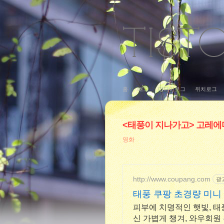
홈
태그
미디어로그
위치로그
<태풍이 지나가고> 고레에다
영화
http://www.coupang.com
광
태풍 쿠팡 초경량 미니
피부에 치명적인 햇빛, 태풍
신 가볍게 챙겨, 와우회원