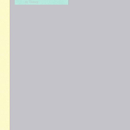
Tistory
by