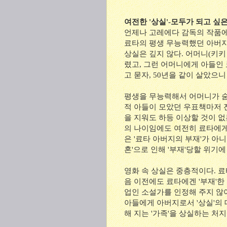
여전한 '상실'-모두가 되고 싶은
언제나 고레에다 감독의 작품에
료타의 평생 무능력했던 아버지
상실은 깊지 않다. 어머니(키키
렸고, 그런 어머니에게 아들인 
고 묻자, 50년을 같이 살았으
평생을 무능력해서 어머니가 숨
적 아들이 모았던 우표책마저 
을 지워도 하등 이상할 것이 
의 나이임에도 여전히 료타에게
은 '료타 아버지의 부재'가 아니다
혼'으로 인해 '부재'당할 위기
영화 속 상실은 중층적이다. 
음 이전에도 료타에겐 '부재'한
업인 소설가를 인정해 주지 않아
아들에게 아버지로서 '상실'의
해 지는 '가족'을 상실하는 처