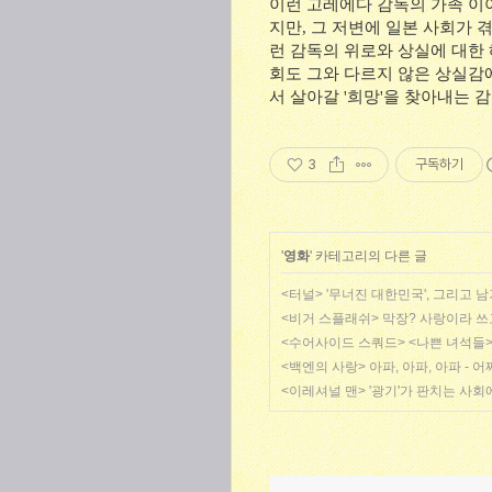
이런 고레에다 감독의 가족 이야
지만, 그 저변에 일본 사회가 
런 감독의 위로와 상실에 대한
회도 그와 다르지 않은 상실감에
서 살아갈 '희망'을 찾아내는
3
구독하기
'
영화
' 카테고리의 다른 글
<터널> '무너진 대한민국', 그리고 
<비거 스플래쉬> 막장? 사랑이라 
<수어사이드 스쿼드> <나쁜 녀석들>만
<백엔의 사랑> 아파, 아파, 아파 -
<이레셔널 맨> '광기'가 판치는 사회