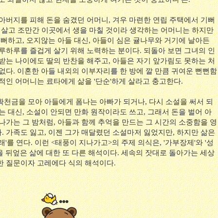
 아버지를 피해 돈을 숨겼던 어머니, 겨우 마련한 연립 주택에서 기뻐
을 살고 조만간 이곳에서 생을 마칠 것이라 생각하는 어머니는 하지만
기뻐하고, 오지않는 아들 대신, 아들이 심은 귤나무와 거기에 날아든
하루하루를 즐겁게 살기 위해 노력하는 분이다. 되돌아 보면 그녀의 인
 받는 나이에도 딸의 반찬을 해주고, 아들은 자기 앞가림도 못하는 처
없다. 이혼한 아들 내외의 이부자리를 한 방에 깔 만큼 귀여운 뻔뻔함
적인 어머니는 료타에게 삶을 '단순'하게 살라고 충고한다.
확천금을 모아 아들에게 폼나는 아빠가 되거나, 다시 소설을 써서 되
는 대신, 소설이 안되면 만화 원작이라도 쓰고, 그래서 돈을 벌어 아
나가는 그 밤처럼, 아들과 함께 추억을 만드는 그 시간의 소중함을 영
. 가족도 잃고, 이젠 그가 매달렸던 소설마저 잃었지만, 하지만 삶은
'를 연다. 이런 <태풍이 지나가고>의 주제 의식은, '가부장제'와 '성
 뒤엎은 삶에 대한 또 다른 해석이다. 세속의 잣대로 돌아가는 세상
한 질문이자 고레에다 식의 해석이다.