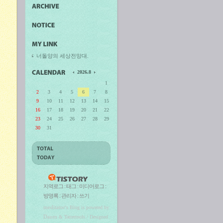
너돌양의 세상전망대.
2026.8
1
2
3
4
5
6
7
8
9
10
11
12
13
14
15
16
17
18
19
20
21
22
23
24
25
26
27
28
29
30
31
지역로그
:
태그
:
미디어로그
:
방명록
:
관리자
:
쓰기
meditator
's Blog is powered by
Daum
& Tattertools / Designed