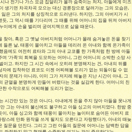
혹시나 전기나 가스 요금 집달리가 올까 숨죽이는 처지, 아들에게 미즈
돈이 생기면 차곡차곡 모으는 대신 경륜장으로 달려가는 그의 모습은,
마저 잃은 그의 처지를 상징적으로 드러낸다. 하지만, 그의 아버지가 시
듯, 그 역시 때를 기다리며 그 때를 위해 어머니의 집을 뒤져 아버지
 누이에게 손을 벌리며 궁여지책으로 삶을 때운다.
을 찾아, 혹은 그 옛날 아버지처럼 어머니가 몰래 숨겨놓은 돈을 찾기
에 들른 날, 태풍이 몰아치고 아들을 데리러 온 아내와 함께 온가족이
 했음에도 여전히 료타와 그의 아내 교코를 한 가족처럼 한 방에 아들
며 '가족'의 회복을 도모하는 어머니, 그런 어머니의 소박한 소망 사
벌이고. 하지만 그 시간 속에서 오히려 분명해지는 건, 아내의 뒤를
남자에 집착하던 료코도 이젠 어찌해볼 도리가 없는 되돌이킬 수 없
자의 문제가 아니라, 이미 그가 저지레 해놓은 지난 시간이 아내, 그
의 균열을 분명하게 만들어 버렸다는 것을 실감케 한다. 어머니의 친
근한 수작으로도 어찌해볼 도리가 없는.
는 시간만 있는 것은 아니다. 아내에게 돈을 주지 않아 아들을 못나게
지만 그는 아내의 불신에도 불구하고 아들 싱고의 아버지였다. 한밤 중
듯이, 아들 싱고와 함께 태풍이 몰아치는 놀이터로 숨어든 아버지 료
 자랑스레 만화 원작을 쓰게 될지도 모른다고 자랑했다가, 아내의 때늦
은 질문을 던진다. 그리고 그런 아들의 질문에 어머니는 담백한 답을
라도 좌절하지 않고 현재를 소중하게 여기는 것이 중요하다'는.