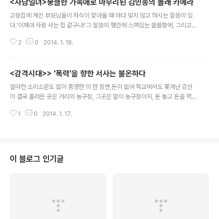
<사남일녀>뭉클한 가족애로 마무리된 김민종의 몰래 카메라
글 내용
고향집에 계신 부모님들이 자식이 찾아올 때 마다 잊지 않고 하시는 말씀이 있
다.‘이제야 사람 사는 집 같구나!’그 말씀의 행간에 스며있는 쓸쓸함에, 그리고
그걸 또 알면서도 그저 잠시 온기를 드리우고 떠냐야 하는 송그러움에 자식들의
2
0
2014. 1. 18.
고개는 절로 수그러들게 마련이다. 금요일 밤 찾아든 는 부모님이 말씀하셨던
사람 사는 집의 온기, 그걸 상기시켜준다. 처음 뜬금없이 강원도 인제 산골짜기
에서 배를 타고 외딴 섬으로 건너갈 때만 해도 그저 그런 여행 예능이 하나 보태
<감격시대>> '폭력'을 향한 서사는 불온하다
지는 것만 같았다. 처음뵌 박광옥, 김복임 어르신들게 다짜고짜 ‘아빠, 엄마’ 할
글 내용
때만 해도, 무리수란 생각마저도 들었다. 심지어, 스튜디오 예능만 하던 김구라
얼마전 소리소문도 없이 종영한 의 한 장면,돈이 없어 학교에서도 쫓겨난 강산
에, 김민종, 김재원에 서장훈, 이하늬의 조합은 그 시너지를 감히 예측하기 힘들
이 결국 흘러든 곳은 거리의 농구장, 그곳은 말이 농구장이지, 돈 놓고 돈을 먹는
정도였었다..
투전판이나 진배없는, 골대에 골을 넣기 위해서는 폭력이든, 속임수든 그 어느
1
0
2014. 1. 17.
것이라도 가능한 싸움판이었다. 그곳에서 강산은 자신이 세상에서 버림받은 울
분을, 자신의 덩치보다 한참 큰 상대 선수를 향해 그저 자신이 가진 장기 농구를
통해 풀어내고자 한다. 하지만 그런 그의 거리에서의 삶은 그리 오래가지 못한
다. 그에게 돈을 걸었다가 가진 돈을 다 잃고, 그것도 모자라 농구판 모리배에게
두들겨 맞고 쓰러진 사람과, 그런 광경을 보고 질타하는 어머니, 그리고 진짜 농
이 블로그 인기글
구를 해보고 싶다는 열망, 한 여인에 대한 사랑 등이 결국 그로 하여금 편법으로
농구를 하..