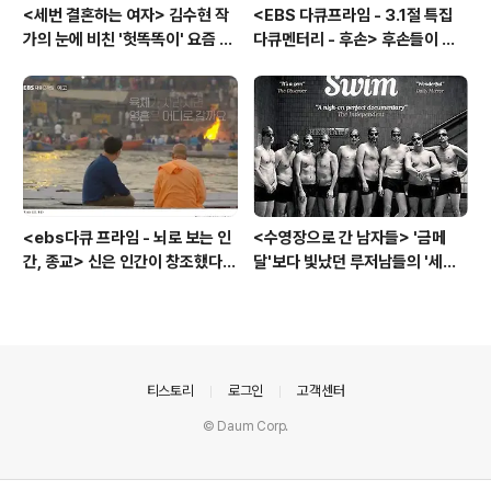
<세번 결혼하는 여자> 김수현 작
<EBS 다큐프라임 - 3.1절 특집
가의 눈에 비친 '헛똑똑이' 요즘 여
다큐멘터리 - 후손> 후손들이 말
자들
하는 그날의 '독립운동가'들, 그리
고 후손들이 짊어진 삶의 무게
<ebs다큐 프라임 - 뇌로 보는 인
<수영장으로 간 남자들> '금메
간, 종교> 신은 인간이 창조했다 -
달'보다 빛났던 루저남들의 '세라
뇌과학이 던진 도발적 정의,
비(c'est la vie)
의안내
티스토리
로그인
고객센터
© Daum Corp.