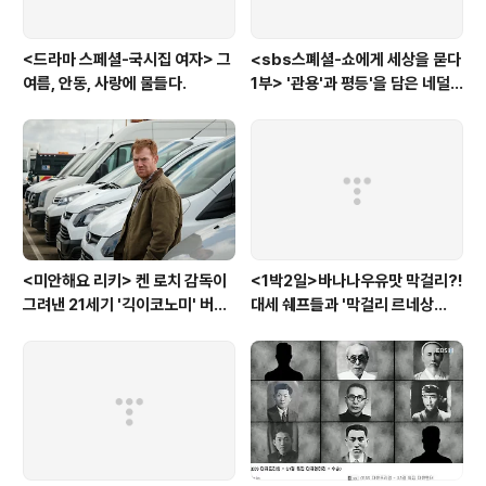
<드라마 스페셜-국시집 여자> 그
<sbs스폐셜-쇼에게 세상을 묻다
여름, 안동, 사랑에 물들다.
1부> '관용'과 평등'을 담은 네덜
란드와 노르웨이의 예능은?
<미안해요 리키> 켄 로치 감독이
<1박2일>바나나우유맛 막걸리?!
그려낸 21세기 '긱이코노미' 버전
대세 쉐프들과 '막걸리 르네상
모던타임즈
스'를 꿈꾸다