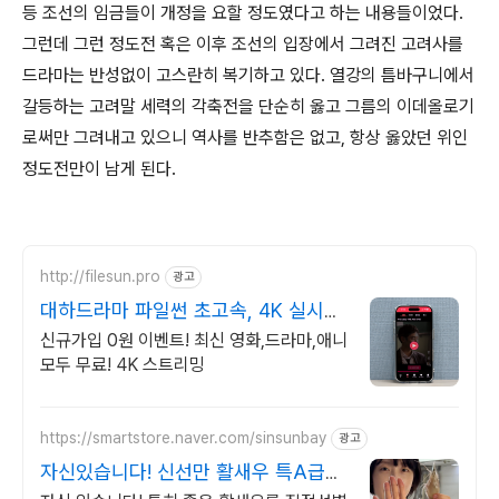
등 조선의 임금들이 개정을 요할 정도였다고 하는 내용들이었다.
그런데 그런 정도전 혹은 이후 조선의 입장에서 그려진 고려사를
드라마는 반성없이 고스란히 복기하고 있다. 열강의 틈바구니에서
갈등하는 고려말 세력의 각축전을 단순히 옳고 그름의 이데올로기
로써만 그려내고 있으니 역사를 반추함은 없고, 항상 옳았던 위인
정도전만이 남게 된다.
http://filesun.pro
광고
대하드라마 파일썬 초고속, 4K 실시간
보기!
신규가입 0원 이벤트! 최신 영화,드라마,애니
모두 무료! 4K 스트리밍
https://smartstore.naver.com/sinsunbay
광고
자신있습니다! 신선만 활새우 특A급
새우만 선별!