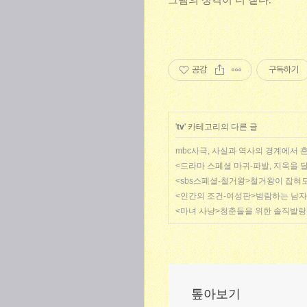
그램의 성격이 더 짙다.
공감
구독하기
'
tv
' 카테고리의 다른 글
mbc사극, 사실과 역사의 경계에서 
<드라마 스페셜 마귀-파발, 지옥을
<sbs스페셜-철거왕>철거왕이 잡혀도
<인간의 조건-여성판>범람하는 남자들
<마녀 사냥>청춘들을 위한 솔직발랑
톺아보기