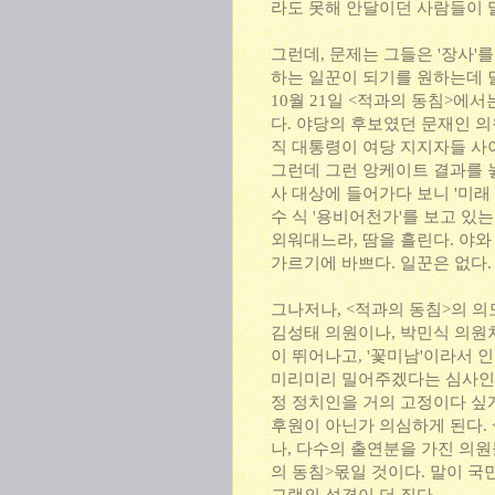
라도 못해 안달이던 사람들이 
그런데, 문제는 그들은 '장사'
하는 일꾼이 되기를 원하는데 
10월 21일 <적과의 동침>에
다. 야당의 후보였던 문재인 
직 대통령이 여당 지지자들 사
그런데 그런 앙케이트 결과를 
사 대상에 들어가다 보니 '미래
수 식 '용비어천가'를 보고 있
외워대느라, 땀을 흘린다. 야와
가르기에 바쁘다. 일꾼은 없다
그나저나, <적과의 동침>의 
김성태 의원이나, 박민식 의원
이 뛰어나고, '꽃미남'이라서 
미리미리 밀어주겠다는 심사인가
정 정치인을 거의 고정이다 싶게
후원이 아닌가 의심하게 된다. 
나, 다수의 출연분을 가진 의원
의 동침>몫일 것이다. 말이 국