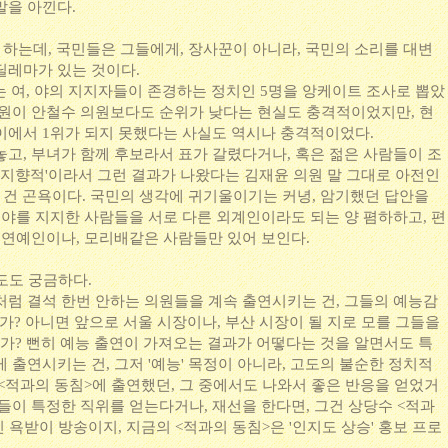
말을 아낀다.
를 하는데, 국민들은 그들에게, 장사꾼이 아니라, 국민의 소리를 대변
딜레마가 있는 것이다.
서는 여, 야의 지지자들이 존경하는 정치인 5명을 앙케이트 조사로 뽑았
의원이 안철수 의원보다도 순위가 낮다는 현실도 충격적이었지만, 현
이에서 1위가 되지 못했다는 사실도 역시나 충격적이었다.
놓고, 부녀가 함께 후보라서 표가 갈렸다거나, 혹은 젊은 사람들이 조
 지향적'이라서 그런 결과가 나왔다는 김재윤 의원 말 그대로 아전인
는 건 곤욕이다. 국민의 생각에 귀기울이기는 커녕, 암기했던 답안을
 야를 지지한 사람들을 서로 다른 외계인이라도 되는 양 폄하하고, 편
. 연예인이나, 모리배같은 사람들만 있어 보인다.
의도도 궁금하다.
처럼 결석 한번 안하는 의원들을 계속 출연시키는 건, 그들의 예능감
인가? 아니면 앞으로 서울 시장이나, 부산 시장이 될 지로 모를 그들을
? 뻔히 예능 출연이 가져오는 결과가 어떻다는 것을 알면서도 특
 출연시키는 건, 그저 '예능' 목정이 아니라, 고도의 불순한 정치적
<적과의 동침>에 출연했던, 그 중에서도 나와서 좋은 반응을 얻었거
들이 특정한 직위를 얻는다거나, 재선을 한다면, 그건 상당수 <적과
민 욕받이 방송이지, 지금의 <적과의 동침>은 '인지도 상승' 홍보 프로