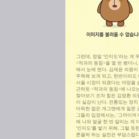
그런데, 정말 '인지도'라는 게 
<적과의 동침>을 몇 번 봤더니
에서 눈에 띈다. 김재윤 의원이
주목해 보게 되고, 한번이라도 
서울 시장이 되겠다는 야망을 
근하듯 <적과의 동침>에 나오는
찾아보기 조차 힘든 김영환 의원
이 실감이 난다. 전통있는 정치
마득한 젊은 개그맨에게 질문 
그들의 입장에서는, '그까이꺼 
에 나와 얼굴 한 번 알리는 게 
'인지도'를 쌓기 위해, 그럴 
론을박 하는 설전은 부담스럽다.