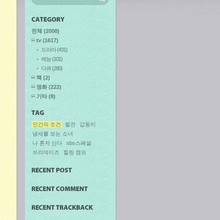
전체
(2008)
tv
(1617)
드라마
(431)
예능
(101)
다큐
(280)
책
(2)
영화
(222)
기타
(8)
인간의 조건
썰전
갑동이
냄새를 보는 소녀
나 혼자 산다
sbs스페셜
쓰리데이즈
힐링 캠프