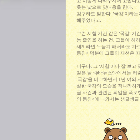
고 이렇게 나와주셔서 고맙다고 
웃는 낯으로 맞대응을 한다.
김구라도 말한다. '국감'이라는
해주었다고.
그런 시험 기간 같은 '국감' 
능 출연을 하는 건, 그들이 허
새끼라면 두들겨 패서라도 가르치
동침> 덕분에 그들의 재선은 
더구나, 그 '시험'이나 잘 보
같은 날 <jtbc뉴스9>에서는 
'국감'을 비교하면서 1년 여의
실한 국감의 모습을 적나라하게
글 사건과 관련된 외압을 폭로한
의 동침>에 나와서는 생글생글