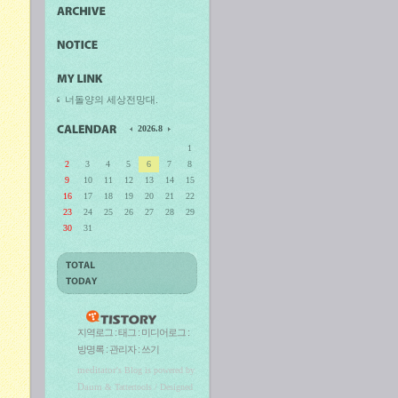
너돌양의 세상전망대.
2026.8
1
2
3
4
5
6
7
8
9
10
11
12
13
14
15
16
17
18
19
20
21
22
23
24
25
26
27
28
29
30
31
지역로그
:
태그
:
미디어로그
:
방명록
:
관리자
:
쓰기
meditator
's Blog is powered by
Daum
& Tattertools / Designed