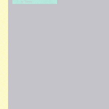
Tistory
by