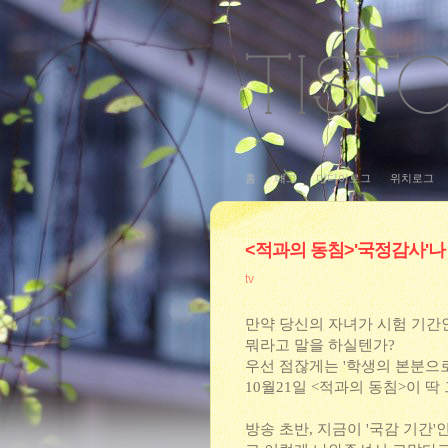
홈
태그
미디어로그
위치로그
<적과의 동침>'국정감사'나
tv
만약 당신의 자녀가 시험 기간
뭐라고 말을 하실텐가?
우선 점잖게는 '학생의 본분으로
10월21일 <적과의 동침>이 딱
방송 초반, 지금이 '국감 기간