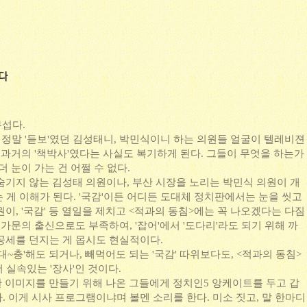
무섭다.
, 정말 '듣보'였던 김성태니, 박민식이니 하는 의원들 얼굴이 텔레비젼
 과거의 '책박사'였다는 사실도 복기하게 된다. 그들이 무엇을 하는가
더 눈이 가는 건 어쩔 수 없다.
숨기지 않는 김성태 의원이나, 부산 시장을 노리는 박민식 의원이 개
 게 이해가 된다. '국감'이든 어디든 도대체 정치판에서는 눈을 씻고
이, '국감' 등 열일을 제치고 <적과의 동침>에는 꼭 나오겠다는 다짐
 가문의 출신으로도 부족하여, '잡어'에서 '도다리'라도 되기 위해 까
공세를 던지는 게 몹시도 현실적이다.
대~충'해도 되거나, 빼먹어도 되는 '국감' 따위보다도, <적과의 동침>
더 실속있는 '장사'인 것이다.
듯한 이미지를 만들기 위해 나온 그들에게 정치인5 앙케이트를 두고 갑
 이게 시사 프로그램이냐며 볼멘 소리를 한다. 미소 짓고, 말 한마디