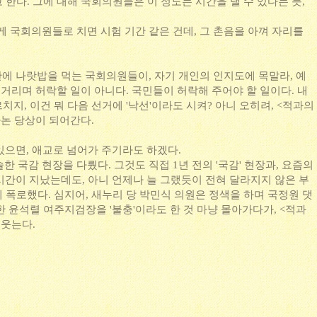
한다. 그에 대해 국회의원들은 이 정도는 시간을 낼 수 있다는 듯,
게 국회의원들로 치면 시험 기간 같은 건데, 그 촌음을 아껴 자리를
기간에 나랏밥을 먹는 국회의원들이, 자기 개인의 인지도에 목말라, 예
허거리며 허락할 일이 아니다. 국민들이 허락해 주어야 할 일이다. 내
지, 이건 뭐 다음 선거에 '낙선'이라도 시켜? 아니 오히려, <적과의
따논 당상이 되어간다.
고 있으면, 애교로 넘어가 주기라도 하겠다.
허술한 국감 현장을 다뤘다. 그것도 직접 1년 전의 '국감' 현장과, 요즘의
 시간이 지났는데도, 아니 언제나 늘 그랬듯이 전혀 달라지지 않은 부
 폭로했다. 심지어, 새누리 당 박민식 의원은 정색을 하며 국정원 댓
 윤석렬 여주지검장을 '불충'이라도 한 것 마냥 몰아가다가, <적과
 웃는다.