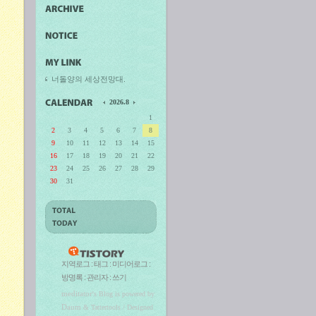
너돌양의 세상전망대.
2026.8
1
2
3
4
5
6
7
8
9
10
11
12
13
14
15
16
17
18
19
20
21
22
23
24
25
26
27
28
29
30
31
지역로그
:
태그
:
미디어로그
:
방명록
:
관리자
:
쓰기
meditator
's Blog is powered by
Daum
& Tattertools / Designed