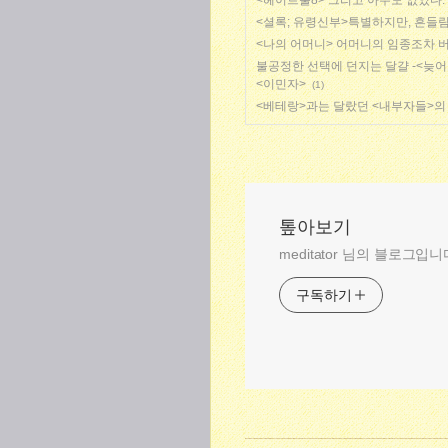
<헤이트풀8> 그리고 아무도 없었다.
<셜록; 유령신부>특별하지만, 흔들림
<나의 어머니> 어머니의 임종조차 
불공정한 선택에 던지는 달걀 -<늦어
<이민자>
(1)
<베테랑>과는 달랐던 <내부자들>의
톺아보기
meditator 님의 블로그입니
구독하기