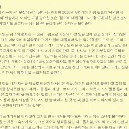
머
 감독의 <이웃집에 신이 산다>는 어쩌면 2016년 우리에게 가장 필요한 '넉넉한 유
' 세상에서, 어쩌면 가장 필요한 것은, '혐오'에 대한 '혐오'나, '혐오'에 대한 날선 분노
유머'일지도 모른다는 생각을 <이웃집에 신이 산다>는 보여준다.
 있는 광경이 펼쳐진다. 잠옷 바람으로 자신의 바깥 일을 코에 걸고 집에서 '진따'같이
, 그런 아버지에게 꼼짝못하고 가사 일에 매몰되어 있는 엄마(욜랜드 모로 분), 그리고
 그런 아비가 싫지만 아직은 어려서 그 무엇도 해볼 수 없는 어린 딸(필리 그로인 분)
 웃프게도 바로 이 가정이 하느님네 가정이란다. 즉, 하느님, 신은 가부장적인 그의 태
을 조정한다. 자신의 집무실이라고 하는 세상을 움직이는 컴퓨터 한 대와 인간사의 정
은, 흔히 우리가 '혐오하는' 남성혐오주의자들, 혹은 남성우월주의자들의 행태 바로 그
상은 당연히 그의 따분한 일상의 재미를 위해 끝없는 전쟁과 재해로 이어진다. 그리고 신은
, 인간 세상의 재앙을 소일거리로 즐긴다.
 집을 나가 자신을 제물로 바쳤지만 세상은 아들, 예수의 희생에도 불구하고 그리 달
비를 참다못한 딸이 '세탁기'를 통해 세상으로 나아가 오빠가 하듯이 '사도'들을 통해 세
딸은 그저 '아비'를 '혐오'하는 딸로 사는 대신, 자신이 '신'이 되어 '사도'들과 함께 세상을
사도들과 함께 세상을 구하고자 한 딸 에아가 한 첫 번 째 일은 바로 아버지의 '전지전
 '봉인해제'해 버리는 것이다.
저 쓰레기통을 뒤져 고래 고기로 만든 버거를 먹다 토해버리는 어린 소녀에 불과하다.
말을 건네온 노숙자가 있고, 그는 예수의 행적을 남긴 사도들처럼, 소녀와 소녀가 만날 사
여받게 된다. 그리고 소녀는 그와 함께, 어머니가 좋아하는 18의 숫자를 채울 나머지