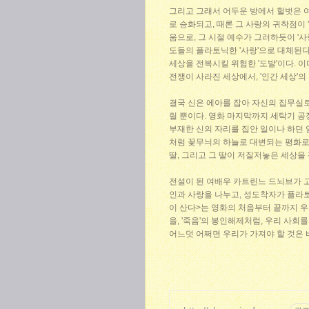
그리고 그래서 어두운 방에서 헐벗은 
로 승화되고, 때론 그 사랑의 귀착점이 
움으로, 그 시절 예수가 그러하듯이 '사
도들의 플라토닉한 '사랑'으로 대체된다
세상을 전복시킬 위험한 '도발'이다. 이미
전쟁이 사라진 세상에서, '인간 세상'의
결국 신은 에아를 잡아 자신의 집무실로
릴 뿐이다. 영화 마지막까지 세탁기 공
부재한 신의 자리를 집안 일이나 하던
처럼 꽃무늬의 하늘로 대변되는 평화로
딸, 그리고 그 딸이 저질저놓은 세상을
전설이 된 여배우 카트린느 드뇌브가 
인과 사랑을 나누고, 성도착자가 플라토
이 산다>는 영화의 처음부터 끝까지 우
을, '죽음'의 봉인해제처럼, 우리 사회
어느덧 어쩌면 우리가 가져야 할 것은