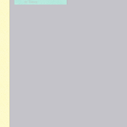
Tistory
by