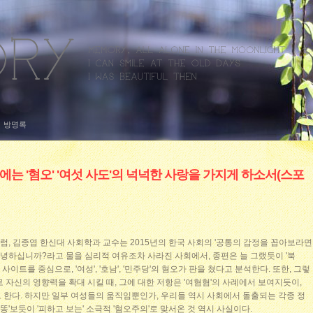
방명록
에는 '혐오' '여섯 사도'의 넉넉한 사랑을 가지게 하소서(스포
 칼럼, 김종엽 한신대 사회학과 교수는 2015년의 한국 사회의 '공통의 감정을 꼽아보라면
'안녕하십니까?라고 물을 심리적 여유조차 사라진 사회에서, 종편은 늘 그랬듯이 '북
사이트를 중심으로, '여성', '호남', '민주당'의 혐오가 판을 쳤다고 분석한다. 또한, 그렇
 자신의 영향력을 확대 시킬 때, 그에 대한 저항은 '여혐혐'의 사례에서 보여지듯이,
 한다. 하지만 일부 여성들의 움직임뿐인가, 우리들 역시 사회에서 돌출되는 각종 정
똥'보듯이 '피하고 보는' 소극적 '혐오주의'로 맞서온 것 역시 사실이다.