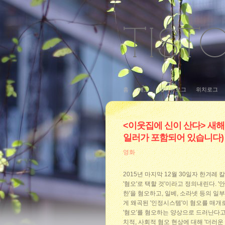
홈
태그
미디어로그
위치로그
<이웃집에 신이 산다> 새해
일러가 포함되어 있습니다)
영화
2015년 마지막 12월 30일자 한겨레
'혐오'로 택할 것'이라고 정의내린다. 
한'을 혐오하고, 일베, 소라넷 등의 일부 
게 왜곡된 '인정시스템'이 혐오를 매개로
'혐오'를 혐오하는 양상으로 드러난다고
치적, 사회적 혐오 현상에 대해 '더러운 