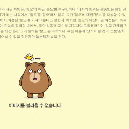
가 내린 처방은, '혐오'가 아닌 '분노'를 촉구함이다. '타자의 행위는 존중받을 만한 것
'가 되는 사회에서, '혐오'를 '혐오'하지 말고, 그런 '혐오'에 대한 '분노'를 각성할 수 있
, 상식에서 비롯된 '분노'를 가져야 한다고 말한다. 하지만, 혐오의 대상이 된 여성들이 즉자
 없는 현실의 절박함 속에서, 또한 김종엽 교수의 지적처럼 고착되어가는 갑을 관계의 견
세상에서, 그가 말하는 '분노'는 아득하다. 우선 이른바 '상식'이란 것의 '소통'조차
어낼 수 있을 것인가란 돌부리가 발을 건다.