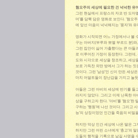
혐오주의 세상에 필요한 건 넉넉한 유
그런 현실에서 프랑스의 자코 반 도마엘
머'를 담뿍 담은 영화로 보인다. '혐오주의
에 앞선 마음이 넉넉해지는 '풍자'와 
영화가 시작되면 어느 가정에서나 볼 수
구는 아버지(부루와 뽀엘 부르드 분)와
그런 집안이 싫어 가출했다는 큰 아들과,
로 이루어진 가정이 등장한다. 그런데,
도와 시각으로 세상을 창조하고, 세상
보로 가득찬 외딴 방에서 그가 하는 짓
것이다. 그런 '남성'인 신이 만든 세
마치 어덜트들이 장난감을 가지고 놀듯
아들은 그런 아비의 세상에 반기를 들고
라지지 않았다. 그리고 이제 난폭한 아
상을 구하고자 한다. '아비'를 '혐오'한 
구하는 '행동'에 나선 것이다. 그리고 
능'의 상징이었던 인간들 죽음의 비밀을
하지만 막상 인간 세상에 나온 딸은 그
하지만 그런 어린 소녀에게 '충고'의 
도들의 행적을 기록으로 남길 사명을 수