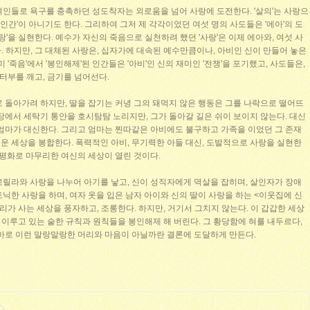
여인들로 욕구를 충촉하던 성도착자는 외로움을 넘어 사랑에 도전한다. '살의'는 사랑으
'인간'이 아니기도 한다. 그리하여 그저 제 각각이었던 여섯 명의 사도들은 '에아'의 도
랑'을 실현한다. 예수가 자신의 죽음으로 실천하려 했던 '사랑'은 이제 에아와, 여섯 사
. 하지만, 그 대체된 사랑은, 십자가에 대속된 예수만큼이나, 아비인 신이 만들어 놓은
 '죽음'에서 '봉인해제'된 인간들은 '아비'인 신의 재미인 '전쟁'을 포기했고, 사도들은,
 터부를 깨고, 금기를 넘어선다.
 돌아가려 하지만, 딸을 잡기는 커녕 그의 돼먹지 않은 행동은 그를 나락으로 떨어뜨
장에서 세탁기 통안을 호시탐탐 노리지만, 그가 돌아갈 길은 쉬이 보이지 않는다. 대신
 엄마가 대신한다. 그리고 엄마는 찐따같은 아비에도 불구하고 가족을 이었던 그 존재
운 세상을 봉합한다. 폭력적인 아비, 무기력한 아들 대신, 도발적으로 사랑을 실현한
 평화로 마무리한 여신의 세상이 열린 것이다.
고릴라와 사랑을 나누어 아기를 낳고, 신이 성직자에게 멱살을 잡히며, 살인자가 장애
닉한 사랑을 하며, 여자 옷을 입은 남자 아이와 신의 딸이 사랑을 하는 <이웃집에 신
리가 사는 세상을 풍자하고, 조롱한다. 하지만, 거기서 그치지 않는다. 이 갑갑한 세상
를 이루고 있는 숱한 규칙과 원칙들을 봉인해제 해 버린다. 그 황당함에 혀를 내두르다,
 바로 이런 말랑말랑한 머리와 마음이 아닐까란 결론에 도달하게 만든다.