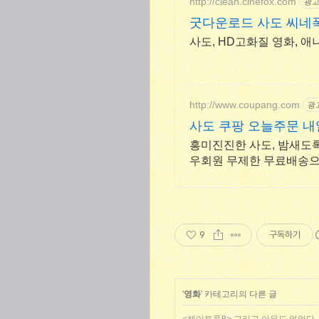
http://clean.cinefox.com
광
굿다운로드 사도 씨네
사도, HD고화질 영화, 애
http://www.coupang.com
광
사도 쿠팡 오늘주문 
흥미진진한 사도, 밤새도록
우회원 무제한 무료배송으
9
구독하기
'
영화
' 카테고리의 다른 글