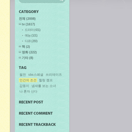
전체
(2008)
tv
(1617)
드라마
(431)
예능
(101)
다큐
(280)
책
(2)
영화
(222)
기타
(8)
썰전
sbs스페셜
쓰리데이즈
인간의 조건
힐링 캠프
갑동이
냄새를 보는 소녀
나 혼자 산다