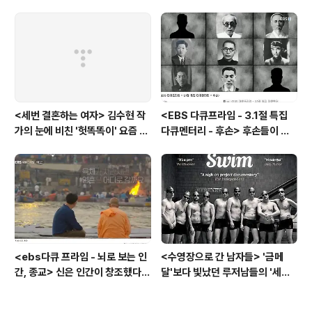
모던타임즈
스'를 꿈꾸다
<세번 결혼하는 여자> 김수현 작
<EBS 다큐프라임 - 3.1절 특집
가의 눈에 비친 '헛똑똑이' 요즘 여
다큐멘터리 - 후손> 후손들이 말
자들
하는 그날의 '독립운동가'들, 그리
고 후손들이 짊어진 삶의 무게
<ebs다큐 프라임 - 뇌로 보는 인
<수영장으로 간 남자들> '금메
간, 종교> 신은 인간이 창조했다 -
달'보다 빛났던 루저남들의 '세라
뇌과학이 던진 도발적 정의,
비(c'est la vie)