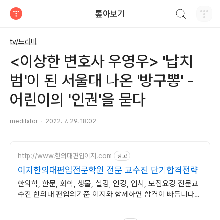
검색하기
톺아보기
티스토리
tv/드라마
<이상한 변호사 우영우> ​​​​​​​'납치
범'이 된 서울대 나온 '방구뽕' -
어린이의 '인권'을 묻다
meditator
2022. 7. 29. 18:02
http://www.한의대편입이지.com
광고
이지한의대편입전문학원 전문 교수진 단기합격전략
한의학, 한문, 화학, 생물, 실강, 인강, 입시, 모집요강 전문교
수진 한의대 편입의기준 이지와 함께하면 합격이 빠릅니다
매주 한의대 편입설명회 진행