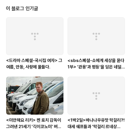
더 나은 실적을 쌓고 싶은 권민우는 함께 사건을 맡게 되었
다는 사실조차 우영우에게 전하지 않는다. 사건을 맡긴 이
이 블로그 인기글
화 ATM의 대표를 만나기 겨우 5분 전에야 자료를 전해주
는 권민우에게 우영우는 그의 연수원 시절 별명을 내뱉는
다. 보다 나은 성과를 위해 거뜬히 동료를 속이려는 권민우,
'권모술수'라는 말이 딱이다. 권모술수 우영우? 하지만 5회
차 에서 우당탕탕 VS...
<드라마 스페셜-국시집 여자> 그
<sbs스폐셜-쇼에게 세상을 묻다
여름, 안동, 사랑에 물들다.
1부> '관용'과 평등'을 담은 네덜
란드와 노르웨이의 예능은?
<미안해요 리키> 켄 로치 감독이
<1박2일>바나나우유맛 막걸리?!
그려낸 21세기 '긱이코노미' 버전
대세 쉐프들과 '막걸리 르네상