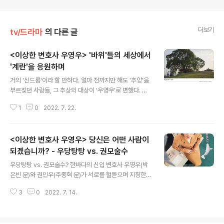
더보기
tv/드라마
의 다른 글
<이상한 변호사 우영우> '바위'들의 세상에서
'계란'을 응원하며
글 내용
거의 '신드롬'이라 할 만하다. 얼마 전까지만 해도 '추앙'을
부르짖던 사람들, 그 추상의 대상이 '우영우'로 변했다. 자
폐스펙트럼 장애를 가진 서울대 로스쿨을 나왔지만 그 어
1
0
2022. 7. 22.
느 로펌에서도 오라하지 않았던 우영우 변호사, 그녀의 어
떤 면이 사람들로 하여금 '추앙'을 하게 만드는 것일까? 그
답을 7,8화 소덕동 사건을 통해 살펴보자. 소덕동을 왜 지
<이상한 변호사 우영우> 당신은 어떤 사람이
켜야 하지? 소덕동은 작은 마을이다. 신도시를 위한 도로가
관통하게 될 처지에 놓인 노덕리, 이장을 중심으로 한 대책
되겠습니까? - 우당탕탕 vs. 권모술수
글 내용
위원회는 '소덕동 도로구역 결정 취소 청구 소송'을 하기로
우당탕탕 vs. 권모술수? 한바다의 신입 변호사 우영우(박
한다. '계란으로 바위치기', 이 사건은 이렇게 표현된다. 자
은빈 분)와 권민우(주종혁 분)가 서로를 헐뜯으며 지칭한
로 잰듯 소덕동을 가로지르는 도로, 게다가 소덕동 사람들
말일까? 우영우는 최수연(하윤경 분)을 통해 전해들은 권
이 소중히 여기는 '아름드리 팽나무마저 뽑혀나가야 하는
3
0
2022. 7. 14.
민우의 별명 '권모술수'를 입에 올리고 만다. 그도 그럴 것
'행정 편의적'..
이 ATM 기를 둘러싼 법정 싸움을 함께 맡게 된 권민우와
우영우, 그런데 1년짜리 계약 기간 동안 어떻게 해서라도