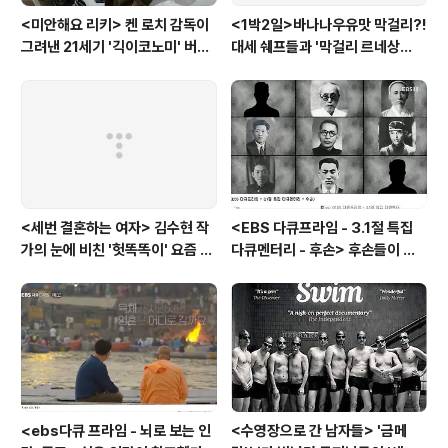
<미안해요 리키> 켄 로치 감독이
<1박2일>바나나우유맛 막걸리?!
그려낸 21세기 '긱이코노미' 버전
대세 쉐프들과 '막걸리 르네상
모던타임즈
스'를 꿈꾸다
<세번 결혼하는 여자> 김수현 작
<EBS 다큐프라임 - 3.1절 특집
가의 눈에 비친 '헛똑똑이' 요즘 여
다큐멘터리 - 후손> 후손들이 말
자들
하는 그날의 '독립운동가'들, 그리
고 후손들이 짊어진 삶의 무게
<ebs다큐 프라임 - 뇌로 보는 인
<수영장으로 간 남자들> '금메