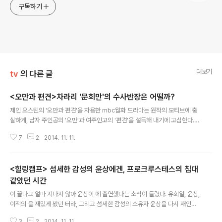
구독하기
더보기
tv
의 다른 글
<오만과 편견>차라리 '문희만'의 수사반장은 어떨까?
글 내용
제인 오스틴의 '오만과 편견'을 차용한 mbc월화 드라마는 원작의 모티브에 충
실하게, 남자 주인공의 '오만'과 여주인고의 '편견'을 설득해 내기에 고심한다.
특히, 지난주 방영되었던 4회와 5회에 걸쳐, 남자 주인공 구동치(최진혁 분)를
7
2
2014. 11. 11.
유괴되어 살해당한 자신의 동생 살인범으로 몰아간 한열무(백진희 분)의 편견은
정점에 이른다. 작가 이현주는 에서 그랬던 것처럼, 남자 주인공에게, 천형처럼
쉽게 빠져나올 수 없는, 과거의 기억을 준다. 구동치 역시 마찬가지다. 의대에 너
<힐링캠프> 섬세한 감성의 윤상에겐, 프로크루스테스의 침대
끈히 갈 수 있는 수능 시험 성적표를 받아든 그는 그것을 자랑하기 위해 아버지
가 일하는 폐공장을 찾아든다. 하지만, 그곳에서 그를 맞이한 것은 유괴범과 유
같았던 시간
글 내용
괴된 아이였다. 구동치의 찢겨진 수능 성적표 뒤에 씌여진 아이의 ''살려줘'라는
이 끝나고 얼마 지나지 않아 윤상이 에 출연했다는 소식이 들렸다. 유희열, 윤상,
글씨..
이적의 을 재밌게 봤던 터라, 그리고 섬세한 감성의 소유자 윤상을 다시 재인식
할 수 있는 계기가 되었던 터라, 그의 의 출연분이 기다려 졌다. 하지만, 그가 출
3
2
2014. 11. 11.