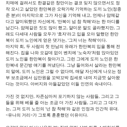
치매에 걸려서도 한결같은 창만이는 결코 잊지 않으면서도 정
작 모시고 살았던 한만복은 오락가락 기억하는 도끼 노인(정종
준 분)이 마지막으로 그가 자신을 기억해 내고, 언제나 얌체같
다고 얄미워했던 자신에게, '만복이 넘 참 착해'라는 한 마디를
남긴다. 얌체같은 짓도 많이 했고, 얄미운 말도 골라했지만, 그
래도 다세대 사람들 모두가 '효자'라고 입을 모아 말했던 한만
복이 도끼 노인에게 얻은 댓가는, '그저 너는 착해'이다.
마지막 회, 두 사람의 첫 만남의 유래가 한만복의 입을 통해 전
해진다. 집을 나와 오갈데 없이 벤치에 '노숙자'처럼 앉아있던
도끼 노인을 한만복이 찾아가고, 그런 그에게 도끼 노인은 한
만복네 문간방 얘기를 꺼냈단다. 그냥 들어와서 살라는 한만복
의 말에, 도끼 노인은 그럴 수 없다며, 매달 자신에게 나오는 정
부 보조금에서 십만원을 꼬박꼬박 집세로 내며 지금껏 살아왔
다는 것이다. 아버지와 아들같았던 이들 인연의 속내이다.
가진 것 없지만, 자존심마저 포기하지 않는 사람들, 그리고 그
들을 위해 베풀 줄 아는 조금 더 가진 사람들, 그리고 그 대가
는, 그저 도끼 노인의 '넌 참 착해'와 같은 인정과 인간적 유대.
<유나의 거리>가 그토록 훈훈했던 이유이다.