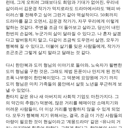
런데, 그게 오히려 그때보다도 희망과 기대가 없어진, 우리네
삶이라서 김운경 작가가 억지로라도 드라마에서라도 '해피 바
이러스'를 전해주고 싶어 그런거 같아 역설적이다. 50회까지
드라마를 끌고 오면서, 김운경 작가가, 자꾸 우리에게 이렇게
말하는 것같다. 주변을 조금 더 돌아보고 살라고, 당신이 내민
한번의 손길에, 누군가의 삶이 달라질 수 있다고. 나 혼자 살겠
다고 발버둥치지 말고, 다같이 조금씩 도우면서 살면, 모두가
행복해 질 수 있다고, 더불어 살기를 잊은 사람들에게, 작가가
조곤조곤 그렇게 살지 말라고 달래는 것 같다.
다시 한만복과 도끼 형님의 이야기로 돌아와, 노숙자가 될뻔한
도끼 형님을 구한 것은, 그래도 제법 돈푼이나 만지게 된 전직
조폭 나부랭이 한만복이었다. 그 덕분에 요양원에 가기 까지
도끼 형님은 마치 가족들의 품안에서 살듯 노년을 푸근하게 보
낼 수 있었다.
환타지 같은 유나 새 아버지의 사회적 기업도 마찬가지다. 그
의 약간의 추렴(?) 덕분에, 많은 거리를 헤매이던 소매치기와
어려운 사람들이, 더 이상 거리를 방황하지 않을 수 있게 되었
다. 모두가 행복해 지기 위해서는, 결국, 조금 더 가진 사람들의
아량이 필요한 것이 현실이라고 '계몽드라마' 같은 <유나의 거