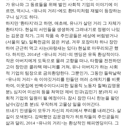
가 유나와 그 동료들을 위해 벌인 사회적 기업의 이야기에 이
르면, 역시나, <유나의 거리>에도 환타지처럼 재벌이 등장하는
구나 싶기도 하다.
하지만 '환타지'라고 하면, 애초에, 유나가 살던 거리 그 자체가
환타지다. 현실의 서민들을 생생하게 그려내기로 정평이 나있
는 김운경 작가, 그의 작품 속 주인공들은 세상에 버림받거나
(서울의 달), 일확천금의 꿈은 커녕, 겨우 포장마차 하나 장만
하여 근근히 먹고 사는(파랑새는 있다) 현실로 마무리되곤 했
다. 하지만, 2014년 <유나의 거리>의 엔딩은 유독 환상적이다.
작은 아버지에게 도둑으로 몰려 고향을 떠나, 타향을 전전하던
고아 창만은 콜라텍 매니저를 거쳐, 유나 아버지가 하는 사회
적 기업의 팀장으로 금의환양한다. 그뿐인가, 그동안 들락날락
<유나의 거리> 속 이야깃거리를 만들던 여러 소매치기를 비롯
하여, 이웃집에 반백수이다시피한 일용직 노동자 칠복(김영웅
분), 심지어 미선의 등을 쳐먹던 제비 민규(김민기 분)까지 사
회적 기업의 일원이 될 예정이다. 잠시 잠깐 다시 한눈을 팔던
남수(강신효 분)도 우직하게 고물상 일을 이어간다.
뜨내기 인생들이 모두가 자신의 자리에서 뿌리를 내려간다. 살
길이 모색된다. 강팍했던 김운경작가 히트작들의 주인공들의
삶과 달리, 2014 <유나의 거리>는 환상적인 해피엔딩이다. 그