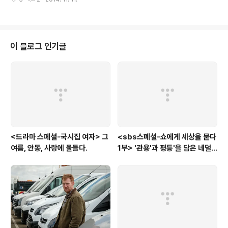
연했다는 소식이 들린 지 한 계절이 지나고, 유희열, 이적, 윤상이 출연했던 이
끝나고, 응답하라 팀의 도 끝나고, 새로운 프로그램인 가 중반이 지날 즈음에야,
윤상은 비로소 에 모습을 드러냈다. 의 열기를 뒤로 하고, 9월 17일에 발매된 그
의 새 앨범 '날 위로하려거든'이 피고 지고도 한참 뒤에야 말이다. 그렇다고, 초
겨울이 되어서야 찾아온 윤상의 가 새롭게 그를 각인시키는 시간이 되었는가 라
이 블로그 인기글
면 어쩐지 아쉽다. 어떻게 규정짓기 힘든 윤상이란 뮤지션을, 세상이란 틀..
<드라마 스페셜-국시집 여자> 그
<sbs스폐셜-쇼에게 세상을 묻다
여름, 안동, 사랑에 물들다.
1부> '관용'과 평등'을 담은 네덜
란드와 노르웨이의 예능은?