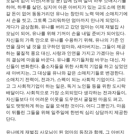
오갈데 없이 미선(서유정 분) 집에 얹혀 살며 하루 소매치기를
하며, 하루를 살던, 심지어 아픈 아버지가 있는 교도소에 면회
갈 돈이 없어 동동거리던 유나는 창만의 노력 덕에 소매치기에
서 손을 씻고, 그토록 그리워하던 엄마까지 만나게 되었다.
게다가 금상첨화, 유나를 버리고 갔던 엄마는 이제 재벌집 사
모님이 되어, 유나를 위해 기꺼이 손을 내밀 준비가 되어있다.
자신들의 가족 안으로 유나를 수용하기 위해, 유나의 기존 인
연을 끊어 낼 것을 요구하던 엄마와, 새아버지는, 그들이 제공
하는 물질적 풍요 대신, 사랑과 인연을 가지고 가겠다는 유나
의 결심에 마음을 바꾼다. 유나를 자기들처럼 바꾸는 대신, 자
신들이 변화한다. 출소자들을 위한 사회적 기업을 하고 싶었던
새 아버지는, 그 대상을 유나와 같은 소매치기들로 변경한다.
소매치기 전력이, 전과가, 스펙이 되는 사회적 기업이다. 그리
고 그 사회적기업이 하는 일은, 독거 노인들 등을 위한 도시락
배달이다. 사회적으로 가장 소외되었다 생각하는 전과자들이,
자신들보다 더 어려운 이웃을 도우면서 굴절된 마음도 펴고,
일도 떳떳하게 하는 길을 모색한 것이다. 어디 그뿐인가, 마음
이 뒤틀린 그들을 위해 일주일에 한번씩 심리 상담까지 제공한
단다.
유나에게 재벌집 사모님이 된 엄마의 등장과 함께, 그 아버지