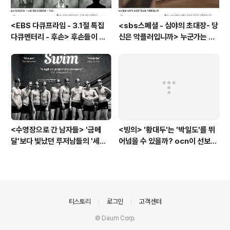
<EBS 다큐프라임 - 3.1절 특집
<sbs스페셜 - 심야의 초대장- 당
다큐멘터리 - 후손> 후손들이 말
신은 악플러입니까> 누군가는 강
하는 그날의 '독립운동가'들, 그리
박증으로, 또 다른 누군가는 심심
고 후손들이 짊어진 삶의 무게
풀이로, 그들이 만든 악플의 웅덩
이에 누군가는 죽임을 당할 수도
있다
<수영장으로 간 남자들> '금메
<빙의> '황대두'는 '박일도'를 뛰
달'보다 빛났던 루저남들의 '세라
어넘을 수 있을까? ocn이 선보인
비(c'est la vie)
또 하나의 '악령 퇴치 스릴러'
의안내
티스토리
로그인
고객센터
© Daum Corp.