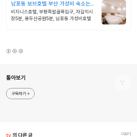
남포동 보브호텔 부산 가성비 숙소는
여기!
비지니스호텔, 부평족발골목입구, 자갈치시
장5분, 용두산공원5분, 남포동 가성비호텔
(새창열림)
로그 정보
톺아보기
구독하기
더보기
tv
의 다른 글