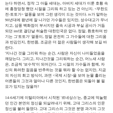
는다 하면서, 정작 그 아들 세대는, 아버지 세대가 이룬 호황 속
에 흥청망청 했던 시절을 그리워 하고 있는 건 아닌지. <무한도
전-토토가> 열풍을 보며 그런 생각이 드는 것이다. tv가 말하는
90년대에 왕년에 잘 나가던 가수들은 있지만, 성수대교가 무너
지고, 삼풍 백화점이 부서지던 졸속 시공과 부실 공사가 거듭
되던 imf로 결단날 허술한 대한민국은 없다. 정말, 환호하며 반
기는 그'토토가' 열풍이, 정말 온전히 그 가수들에 대한 그리움
과 반김인지, 한번쯤, 조금은 더 젊은 사람들이 생각해 보길 바
란다.
'지나간 것을 그리워 하는 순간, 사람은 자신이 나이들었음을
깨닫는다. 그리고, 지나간것을 그리워하는 순간, 어느새 사람
은, 조금씩 '보수적'이 되어간다. 그 시절의 가수들과 함께, 자
신의 화려한 젊음을 반추하는 것을 뭐라 할 수는 없지만, 지금
의 자신의 회고 방식이, 과연 <국제 시장>을 보며 눈물 흘리는
어른들의 그것과 얼마나 다른 것인지, 한번쯤은 되돌아 볼 필
요가 있지는 않을까?
14-6세기에 이탈리아에서 시작된 '르네상스'는, 종교에 억눌렸
던 인간 본연의 정신을 되살려내기 위해, 고대 그리스의 인문
정신을 불러 들였다. 고대 그리스의 그것은 분명 과거의 그것