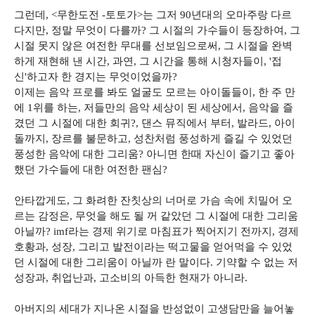
그런데, <무한도전 -토토가>는 그저 90년대의 오마주랑 다르
다지만, 정말 무엇이 다를까? 그 시절의 가수들이 등장하여, 그
시절 못지 않은 여전한 무대를 선보임으로써, 그 시절을 완벽
하게 재현해 낸 시간, 과연, 그 시간을 통해 시청자들이, '접
신'하고자 한 경지는 무엇이었을까?
이제는 음악 프로를 봐도 얼굴도 모르는 아이돌들이, 한 주 만
에 1위를 하는, 저들만의 음악 세상이 된 세상에서, 음악을 즐
겼던 그 시절에 대한 회귀?, 댄스 뮤직에서 부터, 발라드, 아이
돌까지, 장르를 불문하고, 성찬처럼 풍성하게 즐길 수 있었던
풍성한 음악에 대한 그리움? 아니면 한때 자신이 즐기고 좋아
했던 가수들에 대한 여전한 팬심?
안타깝게도, 그 화려한 잔칫상의 너머로 가슴 속에 치밀어 오
르는 감정은, 무엇을 해도 될 꺼 같았던 그 시절에 대한 그리움
아닐까? imf라는 경제 위기로 마침표가 찍어지기 전까지, 경제
호황과, 성장, 그리고 발전이라는 떡고물을 얻어먹을 수 있었
던 시절에 대한 그리움이 아닐까 란 말이다. 기약할 수 없는 저
성장과, 취업난과, 고소비의 아득한 현재가 아니라.
아버지의 세대가 지나온 시절을 반성없이 고생담만을 늘어놓