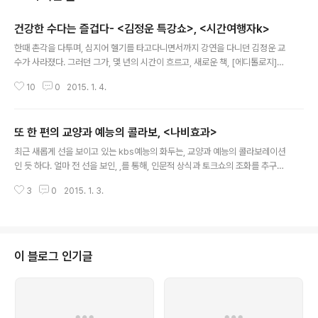
건강한 수다는 즐겁다- <김정운 특강쇼>, <시간여행자k>
글 내용
한때 촌각을 다투며, 심지어 헬기를 타고다니면서까지 강연을 다니던 김정운 교
수가 사라졌다. 그러던 그가, 몇 년의 시간이 흐르고, 새로운 책, [에디톨로지]를
들고 나타났다. 그리고, 2015년 새해 벽두부터, kbs2tv를 통해 자신의 생각을
10
0
2015. 1. 4.
장장 3부작에 걸쳐 드러낸다. 2012년부터 홀로 일본에서 지내며 일본 옛그림
을 배웠다는 김정운은 홀로 지냈던 시간이 너무 외로워 사람들이 많은 장소에서
는 조금은 아니, 많이 업된 자신을 양해해 달라며 흥겹게 자신의 이야기를 풀어
또 한 편의 교양과 예능의 콜라보, <나비효과>
간다. 굳이 그가 소개한 하버드 대학의 빌 게이츠와, 스탠포드 대학의 스티브 잡
글 내용
스의 연설을 비교하지 않아도, 스스로 흥이 자서, '자뻑'을 빈번하게 드러내며,
최근 새롭게 선을 보이고 있는 kbs예능의 화두는, 교양과 예능의 콜라보레이션
자신의 새로운 학문, '에디톨로지'를 통해 풀어낸 '수다'는 '영양가'를 떠나,..
인 듯 하다. 얼마 전 선을 보인, ,를 통해, 인문적 상식과 토크쇼의 조화를 추구하
더니, 1월2일 파일럿으로 새롭게 선보인 역시 아예 대놓고 예능과 교양의 접목
3
0
2015. 1. 3.
을 내세운다. 부제도 거창하게, 미래 예측 버라이어티라 내세운 는 도무지 무엇
을 보여주려는 프로그램인 지 예측할 수가 없다. 오히려 이 정체모를 프로그램
에 대한 관심을 환기시킨 것은 애초에 이 프로그램의 mc로 예정되었던 김구라
가 건강 상의 이유로 프로그램이 출격하기도 전에 mc 자리에서 물러나게 되었
다는 가쉽성 기사였다. 그것 외에는, 이른바 스타 mc의 출연도 없이, 화제성있
이 블로그 인기글
는 패널의 등장도 없는 무엇을 하겠는지로 모를 는 '오리무중' 그 자체였다. 첫
회, 김구라의..