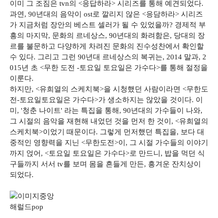
이미 그 조짐은 tvn의 <응답하라> 시리즈를 통해 예견되었다.
과연, 90년대의 음악이 ost로 깔리지 않은 <응담하라> 시리즈
가 지금처럼 장안의 베스트 셀러가 될 수 있었을까? 경제적 부
흥의 마지막, 문화의 르네상스, 90년대의 화려함은, 당대의 장
르를 불문하고 다양하게 차려진 문화의 진수성찬에서 확인할
수 있다. 그리고 그런 90년대 르네상스의 복귀는, 2014 말과, 2
015년 초 <무한 도전 -토요일 토요일은 가수다>를 통해 절정을
이룬다.
하지만, <유희열의 스케치북>을 시청했던 사람이라면 <무한도
전-토요일토요일은 가수다>가 생소하지는 않았을 것이다. 이
미, '청춘 나이트' 라는 특집을 통해, 90년대의 가수들이 나와,
그 시절의 음악을 재현해 내었던 것을 먼저 한 것이, <유희열의
스케치북>이었기 때문이다. 그렇게 먼저했던 특집을, 보다 대
중적인 영향력을 지닌 <무한도전>이, 그 시절 가수들의 이야기
까지 얹어, <토요일 토요일은 가수다>로 만드니, 밥을 먹던 식
구들까지 서서 tv를 보며 몸을 흔들게 만든, 흥겨운 잔치상이
되었다.
해럴드pop