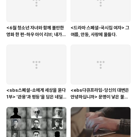
<6월 청소년 자녀와 함께 볼만한
<드라마 스페셜-국시집 여자> 그
영화 한 편-하우 아이 리브; 내가
여름, 안동, 사랑에 물들다.
사는 이유> '전쟁'을 통해 성장하
는 아이
<sbs스폐셜-쇼에게 세상을 묻다
<ebs다큐프라임-당신의 대변은
1부> '관용'과 평등'을 담은 네덜
안녕하십니까> 문명이 낳은 불치
란드와 노르웨이의 예능은?
병, 뒷간에서 해법을 찾다