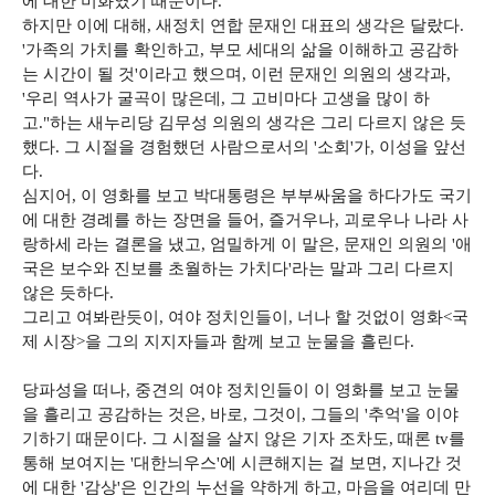
에 대한 미화였기 때문이다.
하지만 이에 대해, 새정치 연합 문재인 대표의 생각은 달랐다.
'가족의 가치를 확인하고, 부모 세대의 삶을 이해하고 공감하
는 시간이 될 것'이라고 했으며, 이런 문재인 의원의 생각과,
'우리 역사가 굴곡이 많은데, 그 고비마다 고생을 많이 하
고."하는 새누리당 김무성 의원의 생각은 그리 다르지 않은 듯
했다. 그 시절을 경험했던 사람으로서의 '소회'가, 이성을 앞선
다.
심지어, 이 영화를 보고 박대통령은 부부싸움을 하다가도 국기
에 대한 경례를 하는 장면을 들어, 즐거우나, 괴로우나 나라 사
랑하세 라는 결론을 냈고, 엄밀하게 이 말은, 문재인 의원의 '애
국은 보수와 진보를 초월하는 가치다'라는 말과 그리 다르지
않은 듯하다.
그리고 여봐란듯이, 여야 정치인들이, 너나 할 것없이 영화<국
제 시장>을 그의 지지자들과 함께 보고 눈물을 흘린다.
당파성을 떠나, 중견의 여야 정치인들이 이 영화를 보고 눈물
을 흘리고 공감하는 것은, 바로, 그것이, 그들의 '추억'을 이야
기하기 때문이다. 그 시절을 살지 않은 기자 조차도, 때론 tv를
통해 보여지는 '대한늬우스'에 시큰해지는 걸 보면, 지나간 것
에 대한 '감상'은 인간의 누선을 약하게 하고, 마음을 여리데 만