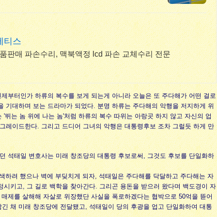
메티스
부품판매 파손수리, 맥북액정 lcd 파손 교체수리 전문
언제부터인가 하류의 복수를 보게 되는게 아니라 오늘은 또 주다해가 어떤 걸로
악행을 기대하며 보는 드라마가 되었다. 분명 하류는 주다해의 악행을 저지하게 위
'뛰는 놈 위에 나는 놈'처럼 하류의 복수 따위는 아랑곳 하지 않고 자신의 업
업그레이드한다. 그리고 드디어 그녀의 악행은 대통령후보 조차 그럴듯 하게 만
하던 석태일 변호사는 미래 창조당의 대통령 후보로써, 그것도 후보를 단일화하
 모색하려 했으나 벽에 부딪치게 되자, 석태일은 주다해를 닥달하고 주다해는 자
시키고, 그 길로 백학을 찾아간다. 그리곤 용돈을 받으러 왔다며 백도경이 자
의 매제를 살해해 자살로 위장했단 사실을 폭로하겠다는 협박으로 50억을 뜯어
 담긴 채 미래 창조당에 전달됐고, 석태일이 당의 후광을 업고 단일화하여 대통