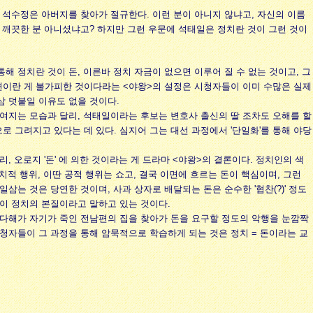
 석수정은 아버지를 찾아가 절규한다. 이런 분이 아니지 않냐고, 자신의 이름
고 깨끗한 분 아니셨냐고? 하지만 그런 우문에 석태일은 정치란 것이 그런 것이
해 정치란 것이 돈, 이른바 정치 자금이 없으면 이루어 질 수 없는 것이고, 그
이란 게 불가피한 것이다라는 <야왕>의 설정은 시청자들이 이미 수많은 실제
삼 덧붙일 이유도 없을 것이다.
여지는 모습과 달리, 석태일이라는 후보는 변호사 출신의 딸 조차도 오해를 할
 그려지고 있다는 데 있다. 심지어 그는 대선 과정에서 '단일화'를 통해 야당
, 오로지 '돈' 에 의한 것이라는 게 드라마 <야왕>의 결론이다. 정치인의 색
정치적 행위, 이딴 공적 행위는 쇼고, 결국 이면에 흐르는 돈이 핵심이며, 그런
삼는 것은 당연한 것이며, 사과 상자로 배달되는 돈은 순수한 '협찬(?)' 정도
이 정치의 본질이라고 말하고 있는 것이다.
주다해가 자기가 죽인 전남편의 집을 찾아가 돈을 요구할 정도의 악행을 눈깜짝
청자들이 그 과정을 통해 암묵적으로 학습하게 되는 것은 정치 = 돈이라는 교