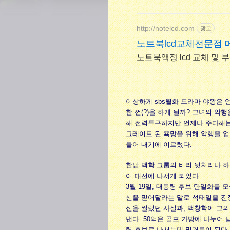
http://notelcd.com
광고
노트북lcd교체전문점 
노트북액정 lcd 교체 및 
이상하게 sbs월화 드라마 야왕은 
한 껀(?)을 하게 될까? 그녀의 
해 전력투구하지만 언제나 주다해는 
그레이드 된 욕망을 위해 악행을 
들어 내기에 이르렀다.
한낱 백학 그룹의 비리 뒷처리나 
여 대선에 나서게 되었다.
3월 19일, 대통령 후보 단일화를
신을 믿어달라는 말로 석태일을 진정
신을 찔렀던 사실과, 백창학이 그
낸다. 50억은 골프 가방에 나누어
령 후보로 나서는데 밑거름이 된다.