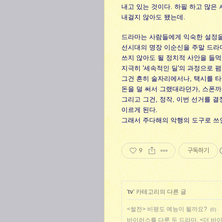
내고 있는 것이다. 하필 하고 많은 
내걸지 않아도 됐는데.
드라마는 사람들에게 익숙한 설정을
선시대의 명장 이순신을 주말 드라마
쓰지 않아도 될 정치적 사안을 들
지극히 '세속적인 딜'의 과정으로 
그건 흔히 술자리에서나, 택시를 타
돈을 덜 써서 그랬대라던가, 스폰까
그리고 그건, 정작, 이번 선거를 
이르게 된다.
그래서 주다해의 악행의 도구로 쓰인
9
구독하기
'
tv
' 카테고리의 다른 글
<썰전> 비평도 예능이 될까요?
(0)
바이러스를 다룬 두 드라마, <더 바이러