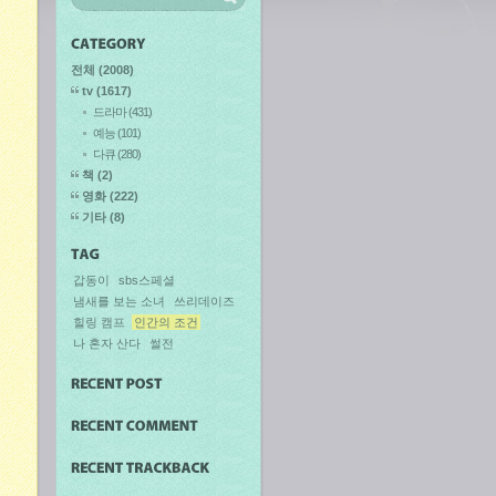
전체
(2008)
tv
(1617)
드라마
(431)
예능
(101)
다큐
(280)
책
(2)
영화
(222)
기타
(8)
갑동이
sbs스페셜
냄새를 보는 소녀
쓰리데이즈
힐링 캠프
인간의 조건
나 혼자 산다
썰전