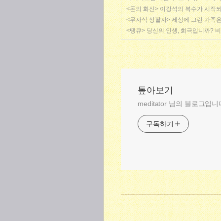
<돈의 화신> 이강석의 복수가 시작
<무자식 상팔자> 세상에 그런 가족은
<땡큐> 당신의 인생, 희극입니까? 
톺아보기
meditator 님의 블로그입니
구독하기