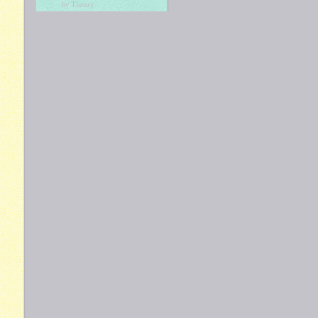
Tistory
by