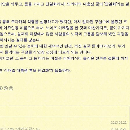
사안을 놔두고, 돈을 가지고 단일화라니! 드라마의 내용상 굳이 '단일화'라는 걸
 통해 주다해의 악행을 설명하고자 했지만, 마치 얼마전 구설수에 올랐던 조
 여주인공 이름으로 써서, 노이즈 마케팅을 한 것과 마찬가지로, 굳이 가져다
먹임으로써, 실제의 과정에서 많은 사람들의 노력과 고통을 담보해 냈던 과정을
폄하시키는 결과를 낳는다.
면 만날 수 있는 정치에 대한 세속적인 편견, 까짓 결국 돈이야 라던가, 누가
지 들먹이는 구설들의 연장 선상에 이르게 되는 것이다.
결정지었던 '그 놈이 그 놈'이라는 어설픈 피해의식이 불러온 섣부른 결론에 까지
 '석태일 대통령 후보 단일화'가 씁쓸하다
.
2013.03.22
스> vs. <세계의 끝>
2013.03.21
(2)