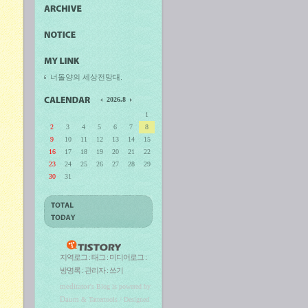
너돌양의 세상전망대.
2026.8
1
2
3
4
5
6
7
8
9
10
11
12
13
14
15
16
17
18
19
20
21
22
23
24
25
26
27
28
29
30
31
지역로그
:
태그
:
미디어로그
:
방명록
:
관리자
:
쓰기
meditator
's Blog is powered by
Daum
& Tattertools / Designed