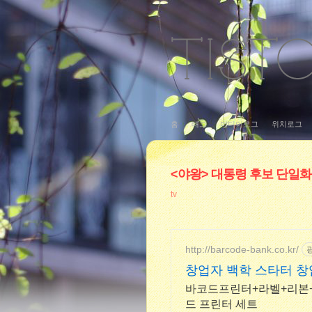
홈
태그
미디어로그
위치로그
<야왕> 대통령 후보 단일화
tv
http://barcode-bank.co.kr/
창업자 백학 스타터 창
바코드프린터+라벨+리본+
드 프린터 세트