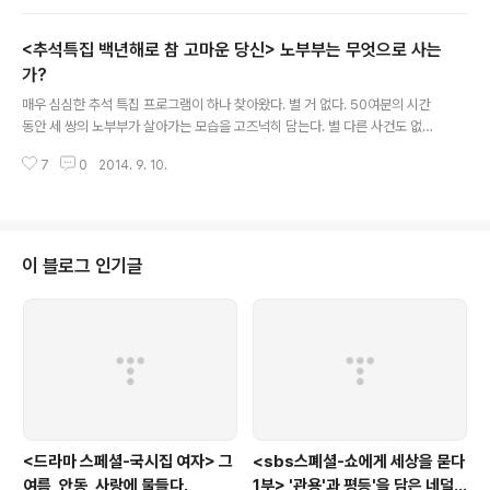
집안을 장식하던 커튼이 벗겨지고, 바닥에 깔렸던 카펫이 벗겨지며, 가구의 윤
곽이 되었던 모든 틀이 날라가는 것으로 등장한다. 1회, 주인님이 '용천 지랄'을
<추석특집 백년해로 참 고마운 당신> 노부부는 무엇으로 사는
한다며 윤여사가 허겁지겁 계단을 뛰어 올라간다. 하지만 그녀가 뛰어 올라가는
계단엔 손잡이가 없다. 앙상한 계단인 듯한 차곡차곡 쌓인 층계만이 있을 뿐이
가?
글 내용
다. 또한 그녀가 들어선, 그 '용천 지랄'하는 주인님 방 역시 앙상하긴 마찬가지
매우 심심한 추석 특집 프로그램이 하나 찾아왔다. 별 거 없다. 50여분의 시간
다. 늙수그레한 ..
동안 세 쌍의 노부부가 살아가는 모습을 고즈넉히 담는다. 별 다른 사건도 없다.
아침에 해가 뜨면 일어나 일하고 밥먹고, 두런두런 이야기도 나누고, 그러다 다
7
0
2014. 9. 10.
시 하루를 보내고, 다시 별 다른 일 없는 하루가 시작된다. 그런데, 보고 있으면
가슴이 머쓱해 온다. 사람사는게 저런 건가 싶어 허무하기도 하고, 그렇지만, 그
럼에도 불구하고, 또 저렇게 함께 친구처럼 나이 들어 가는게 복인가 싶기도 하
고, 아름답기도 하다. 아름답지만 쓸쓸한 노년의 부부 이야기, 이다. 에는 세 쌍
의 노부부가 등장한다. 첫번 째 부부는 강원도 강릉 성산면에 사는 70년을 살면
이 블로그 인기글
서도 한번도 부부 싸움을 하지 않았다는 동갑내기 심재은(88) 할아버지, 탄용..
<드라마 스페셜-국시집 여자> 그
<sbs스폐셜-쇼에게 세상을 묻다
여름, 안동, 사랑에 물들다.
1부> '관용'과 평등'을 담은 네덜