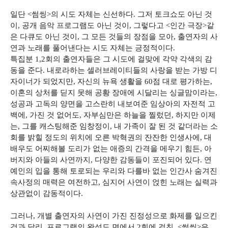
일단 <썸씽>의 시도 자체는 신선하다. 그저 토크쇼도 아닌 것
이, 공개 음악 프로그램도 아닌 것이, 그렇다고 <인간 극장>같
은 다큐도 아닌 것이, 그 모든 것들의 장점을 모아, 출연자의 사
연과 노래를 풀어낸다는 시도 자체는 긍정적이다.
특집분 1,2회의 출연자들은 그 시도에 걸맞에 각약 각색의 감
동을 준다. 내로라하는 셀러브레이티들의 사랑을 받는 가방 디
자이너가 되었지만, 자신의 뉴욕 생활을 60점 대로 평가하는,
이혼의 상처를 딛지 못해 공황 장애에 시달리는 싱글맘이라는,
성공과 고독의 양면을 고스란히 내보여준 임상아의 자전적 고
백에, 가진 것 없어도, 자부심만은 하늘을 찔렀던, 하지만 이제
는, 그를 캐스팅해준 임창정이, 내 가족이 잘 된 것 같더라는 소
회를 밝힐 정도의 위치에 오른 박혁권의 잔잔한 인생사에, 대
배우도 어찌해볼 도리가 없는 애증의 간격을 메우기 힘든, 아
버지와 아들의 사연까지, 다양한 감동들이 포진되어 있다. 연
예인의 입을 통해 토로되는 우리와 다를바 없는 인간사 숨겨진
속사정의 매력은 여전하고, 심지어 사연이 얹힌 노래는 실력과
상관없이 감동적이다.
그러나, 개별 출연자의 사연이 가진 진정성으로 화제를 일으킨
것과 달리, 프로그램의 완성도 면에서 2회에 걸친, <썸씽>은