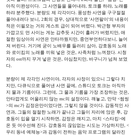
아직 미완성이다. 그 사연들을 풀어내랴, 토크를 하랴, 노래를
하랴 분주했다. 분량도 제 각각이다. 풍성한 사연을 구구절절
풀어내려다 보니, 2회의 경우, 상대적으로 '사연팔이'의 내용이
적은 이필모는 거의 게스트 급이 되어 버렸다. 박근형 부자의
가깝고도 먼 사이는 게눈 감추듯 시간이 흘러가 버렸지만, 애
절한 임상아의 사연은 안타까웠지만, 중언부언하다보니, 늘어
져 버린다. 거기에 굳이 노배우를 들러리 삼아, 강호동의 노래
와 로이킴의 노래를 끼워 넣은 것은, 사족처럼 느껴졌다. 시청
자의 ost까지 꾸겨 넣은 것은, 야심찼지만, 바구니가 넘쳐 보였
다.
분량이 제 각각인 사연이야, 각자의 사정이 있으니 그렇다 치
지만, 다큐식으로 풀어낸 사연 끝에, 스튜디오 토크는 아직까
지 물과 기름이다. 그런데, 그 물과 기름을 가장 조장하는 것은,
안타깝게도 어울리지 않는 mc의 설정이다. 깨놓고, 만약 <썸씽
>의 mc가 김정은만이었다면, 그렇지 않을 것이다. 감동적인 사
연과, 그들의 절절한 노래가 끝나고 그들이 자리에 앉은 후, 강
호동이 입을 열기 시작하면, 감정은 깨지고, 마치 <스타킹>에
온 듯 어수선해 진다. 강호동의 끊임없는 시도는 가상하지만, <
우리 동네 예체능>과 감동이 전하는 음악 프로그램의 달라진