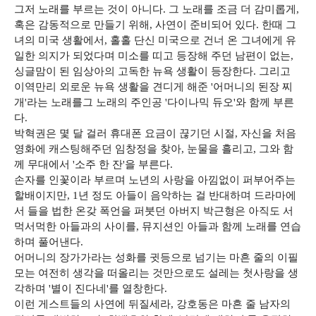
그저 노래를 부르는 것이 아니다. 그 노래를 조금 더 감미롭게,
혹은 감동적으로 만들기 위해, 사연이 준비되어 있다. 한때 그
녀의 미국 생활에서, 홀홀 단신 미국으로 건너 온 그녀에게 유
일한 의지가 되었다며 미소를 띠고 등장해 주던 남편이 없는,
싱글맘이 된 임상아의 고독한 뉴욕 생활이 등장한다. 그리고
이역만리 외로운 뉴욕 생활을 견디게 해준 '어머니의 된장 찌
개'라는 노래를그 노래의 주인공 '다이나믹 듀오'와 함께 부른
다.
박혁권은 몇 달 걸러 휴대폰 요금이 끊기던 시절, 자신을 처음
영화에 캐스팅해주던 임창정을 찾아, 눈물을 흘리고, 그와 함
께 무대에서 '소주 한 잔'을 부른다.
손자를 인꽃이라 부르며 노년의 사랑을 아낌없이 퍼부어주는
할배이지만, 1년 정도 아들이 음악하는 걸 반대하며 드라마에
서 들을 법한 온갖 폭언을 퍼붓던 아버지 박근형은 아직도 서
먹서먹한 아들과의 사이를, 뮤지션인 아들과 함께 노래를 연습
하며 풀어낸다.
어머니의 장가가라는 성화를 귓등으로 넘기는 마흔 줄의 이필
모는 여전히 생각을 떠올리는 것만으로도 설레는 첫사랑을 생
각하며 '별이 진다네'를 열창한다.
이런 게스트들의 사연에 뒤질세라, 강호동은 마흔 줄 남자의