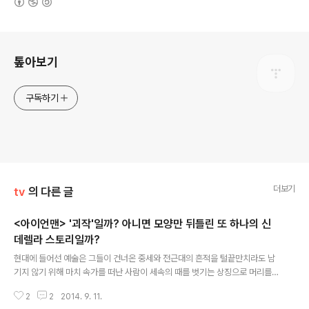
로그 정보
톺아보기
구독하기
더보기
tv
의 다른 글
<아이언맨> '괴작'일까? 아니면 모양만 뒤틀린 또 하나의 신
데렐라 스토리일까?
글 내용
현대에 들어선 예술은 그들이 건너온 중세와 전근대의 흔적을 털끝만치라도 남
기지 않기 위해 마치 속가를 떠난 사람이 세속의 때를 벗기는 상징으로 머리를
자르듯, 장식적 요소로 작동하던 그 모든 것을 배격하기 시작한다. 또한 그것을
2
2
2014. 9. 11.
위해 들여졌던 온갖 비용을 경제적으로 다루고자 한다. 그것이 건축으로 가면,