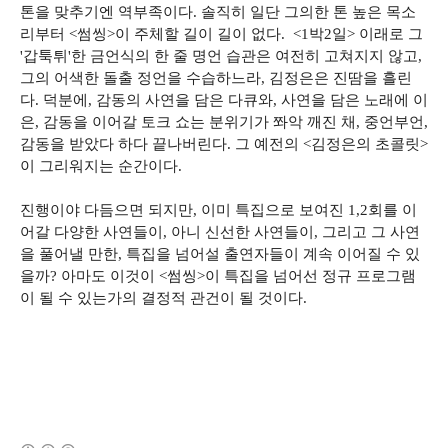
톤을 맞추기엔 역부족이다. 솔직히 일단 그의한 톤 높은 목소
리부터 <썸씽>이 주체할 길이 길이 없다. <1박2일> 이래로 그
'갑툭튀'한 금언식의 한 줄 명언 습관은 여전히 고쳐지지 않고,
그의 어색한 돌출 정언을 수습하느라, 김정은은 진땀을 흘린
다. 덕분에, 감동의 사연을 담은 다큐와, 사연을 담은 노래에 이
은, 감동을 이어갈 토크 쇼는 분위기가 쫘악 깨진 채, 중언부언,
감동을 받았다 하다 끝나버린다. 그 예전의 <김정은의 초콜릿>
이 그리워지는 순간이다.
진행이야 다듬으면 되지만, 이미 특집으로 보여진 1,2회를 이
어갈 다양한 사연들이, 아니 신선한 사연들이, 그리고 그 사연
을 풀어낼 만한, 특집을 넘어설 출연자들이 계속 이어질 수 있
을까? 아마도 이것이 <썸씽>이 특집을 넘어선 정규 프로그램
이 될 수 있는가의 결정적 관건이 될 것이다.
(새창열림)