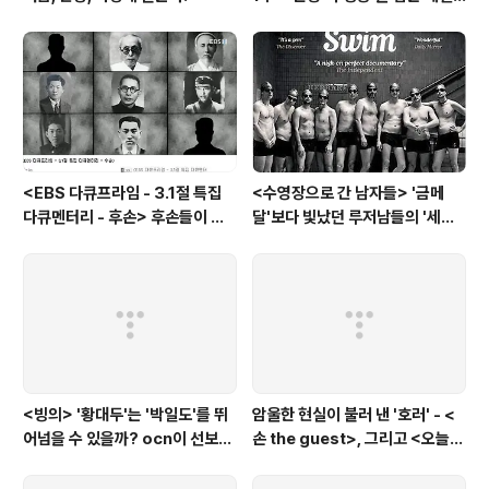
란드와 노르웨이의 예능은?
<EBS 다큐프라임 - 3.1절 특집
<수영장으로 간 남자들> '금메
다큐멘터리 - 후손> 후손들이 말
달'보다 빛났던 루저남들의 '세라
하는 그날의 '독립운동가'들, 그리
비(c'est la vie)
고 후손들이 짊어진 삶의 무게
<빙의> '황대두'는 '박일도'를 뛰
암울한 현실이 불러 낸 '호러' - <
어넘을 수 있을까? ocn이 선보인
손 the guest>, 그리고 <오늘의
또 하나의 '악령 퇴치 스릴러'
탐정>, <러블리 호러블리>