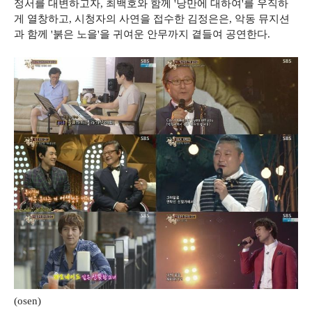
정서를 대변하고자, 최백호와 함께 '낭만에 대하여'를 우직하
게 열창하고, 시청자의 사연을 접수한 김정은은, 악동 뮤지션
과 함께 '붉은 노을'을 귀여운 안무까지 곁들여 공연한다.
(osen)