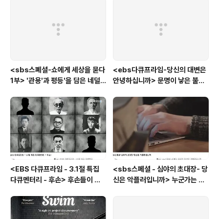
는 아이
<sbs스폐셜-쇼에게 세상을 묻다
<ebs다큐프라임-당신의 대변은
1부> '관용'과 평등'을 담은 네덜
안녕하십니까> 문명이 낳은 불치
란드와 노르웨이의 예능은?
병, 뒷간에서 해법을 찾다
<EBS 다큐프라임 - 3.1절 특집
<sbs스페셜 - 심야의 초대장- 당
다큐멘터리 - 후손> 후손들이 말
신은 악플러입니까> 누군가는 강
하는 그날의 '독립운동가'들, 그리
박증으로, 또 다른 누군가는 심심
고 후손들이 짊어진 삶의 무게
풀이로, 그들이 만든 악플의 웅덩
이에 누군가는 죽임을 당할 수도