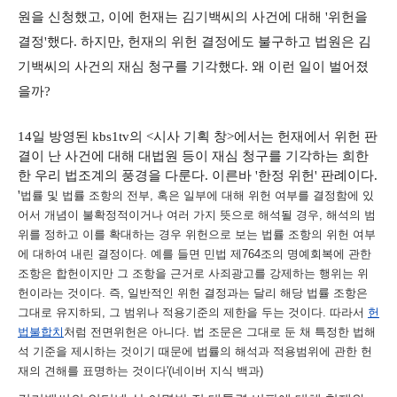
원을 신청했고, 이에 헌재는 김기백씨의 사건에 대해 '위헌을
결정'했다. 하지만, 헌재의 위헌 결정에도 불구하고 법원은 김
기백씨의 사건의 재심 청구를 기각했다. 왜 이런 일이 벌어졌
을까?
14일 방영된 kbs1tv의 <시사 기획 창>에서는 헌재에서 위헌 판
결이 난 사건에 대해 대법원 등이 재심 청구를 기각하는 희한
한 우리 법조계의 풍경을 다룬다. 이른바 '한정 위헌' 판례이다.
'
법률 및 법률 조항의 전부, 혹은 일부에 대해 위헌 여부를 결정함에 있
어서 개념이 불확정적이거나 여러 가지 뜻으로 해석될 경우, 해석의 범
위를 정하고 이를 확대하는 경우 위헌으로 보는 법률 조항의 위헌 여부
에 대하여 내린 결정이다
. 예를 들면 민법 제764조의 명예회복에 관한
조항은 합헌이지만 그 조항을 근거로 사죄광고를 강제하는 행위는 위
헌이라는 것이다. 즉, 일반적인 위헌 결정과는 달리 해당 법률 조항은
그대로 유지하되, 그 범위나 적용기준의 제한을 두는 것이다. 따라서
헌
법불합치
처럼 전면위헌은 아니다. 법 조문은 그대로 둔 채 특정한 법해
석 기준을 제시하는 것이기 때문에 법률의 해석과 적용범위에 관한 헌
재의 견해를 표명하는 것이다'(네이버 지식 백과)