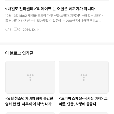
딩 플래너가 되어 주관하던 남상효(유인나 분)의 전남편 구해영(진이한 분)의 결
<내일도 칸타빌레>'리메이크'는 어설픈 베끼기가 아니다
혼식에 느닷없이 천장 유리를 깨고 떨어졌던 시체 황동배(김영춘 분)에서 시작
글 내용
되어 미스터리처럼 이어지던 살인 사건의 결말은, 러브스토리로 결론 맺어졌다.
10월 13일 kbs2 새 월화 드라마 가 첫 선을 보였다. 제목에서부터 일본 드라마
그리고, 그 시체로 인해 깨진 구해영의 결혼은 다행히도(?) 두 주인공의 사랑의
를 본 사람이라면 한 눈에 알아차릴 수 있듯이, 는 2009년에 방영된 우에노 주
확인으로 ..
리와 타마키 히로시가 출연했던 를 리메이크 한 작품이다. 두 주인공의 개성 넘
6
0
2014. 10. 14.
치는 연기와 만화적 상상력이 넘쳐 흘렀던 였기에, 이 작품을 리메이크 한다고
했을 때 일본 드라마를 본 사람이라면 십중 팔구 우려의 목소리를 드러내었었
다. 심지어 여주인공으로 걸그룹 소녀시대의 윤아가 하마평에 오르내리다, 우에
노 주리가 열연했던 노다 메구미에 어울리지 않는다는 비난을 받고, 한 발 물러
서는 해프닝까지 발생했었다. 우여곡절 끝에 심은경이 노다메구미 역으로 낙점
이 블로그 인기글
되고,를 통해 검증받았던 그녀의 연기력에 대한 기대로 의 리메이크에 대한 우
려도 불식되는 듯 ..
<6월 청소년 자녀와 함께 볼만한
<드라마 스페셜-국시집 여자> 그
영화 한 편-하우 아이 리브; 내가
여름, 안동, 사랑에 물들다.
사는 이유> '전쟁'을 통해 성장하