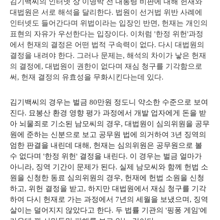
김기백씨의 인터넷 상 이명박 전 대통령 비판에 대해 헌재와
대법원은 서로 해석을 달리한다. 법원이 선거법 위반 사례에
인터넷도 들어간다며 위법이라는 입장인 반면, 헌재는 개인의
표현의 자유가 우선한다는 입장이다. 이처럼 '한정 위헌'과정
에서 헌재의 결정은 어떤 법적 구속력이 없다. 다시 대법원의
결정을 내려야 한다. 그러나 문제는, 해석의 차이가 낳은 헌재
의 결정에, 대법원이 권한이 없다며 재심 청구를 기각함으로
써, 헌재 결정의 유효성을 무화시킨다는데 있다.
김기백씨의 경우는 벌금 80만원 정도니 약소한 수준으로 보여
진다. 묘봉산 환경 영향 평가 과정에서 개발 업자에게 돈을 받
아 뇌물죄로 기소된 남모씨의 경우, 대법원이 심의위원을 공무
원에 준하는 신분으로 보고 공무원 법에 의거하여 3년 징역의
엄한 판결을 내린데 대해, 헌재는 심의위원은 공무원으로 볼
수 없다며 '한정 위헌' 결정을 내린다. 이 경우는 벌금 얼마가
아니라, 징역 기간이 문제가 된다. 실제 남모씨와 함께 헌법 소
원을 신청한 동료 심의위원의 경우, 헌재에 헌법 소원을 신청
하고, 위헌 결정을 받고, 하지만 대법원에서 재심 청구를 기각
하여 다시 헌재로 가는 과정에서 7년의 세월을 보냈으며, 징역
살이는 덜어지지 않았다고 한다. 두 법률 기관의 '핑퐁 게임'에