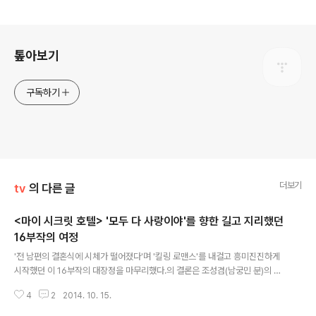
로그 정보
톺아보기
구독하기
더보기
tv
의 다른 글
<마이 시크릿 호텔> '모두 다 사랑이야'를 향한 길고 지리했던
16부작의 여정
글 내용
'전 남편의 결혼식에 시체가 떨어졌다'며 '킬링 로맨스'를 내걸고 흥미진진하게
시작했던 이 16부작의 대장정을 마무리했다.의 결론은 조성겸(남궁민 분)의 한
마디로 결론 내릴 수 있다.'결국 이 모든 게 사랑 때문이라는 거군요. 내 어머니
4
2
2014. 10. 15.
를 위해 진실을 덮은 총지배인도, 총지배인을 대신한 양경희도, 양경희를 대신
한 차동민도 결국 모든 게 다 사랑 때문이라는 거군요.'그렇게 눈물을 머금고 웨