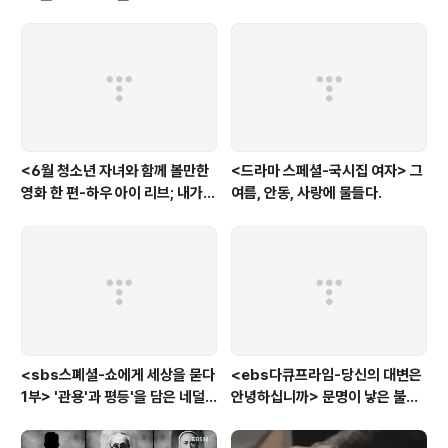
위해, 어린 여사원 앞이건, 아들 앞이건, 늙으신 아버지 앞에서건 바지를 열기를
주..
<6월 청소년 자녀와 함께 볼만한
<드라마 스페셜-국시집 여자> 그
영화 한 편-하우 아이 리브; 내가
여름, 안동, 사랑에 물들다.
사는 이유> '전쟁'을 통해 성장하
는 아이
<sbs스폐셜-쇼에게 세상을 묻다
<ebs다큐프라임-당신의 대변은
1부> '관용'과 평등'을 담은 네덜
안녕하십니까> 문명이 낳은 불치
란드와 노르웨이의 예능은?
병, 뒷간에서 해법을 찾다