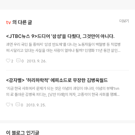
더보기
tv
의 다른 글
<JTBC뉴스 9>드디어 '삼성'을 다뤘다, 그것만이 아니다.
글 내용
과연 우리 국민 들 중에서 '삼성 반도체'를 다니는 노동자들이 백혈병 등 직업병
에 시달리고 있다는 사실을 아는 사람이 얼마나 될까? 민영화 11년 동안 살인적
인 노무관리로 인해 자살자 수가 늘어나고 있다는 사실을 아는 사람들이 얼마나
2
0
2013. 9. 26.
될까? 오히려, KT의 자살은 몰라도, 애플 대만 자회사의 자살자 증가 사실을 더
잘 알지 않을까? 그렇다, 그 이유는 등 몇몇 신문이 보도를 하고, 특집으로 다루
어 심각성을 보도해도, 공중파를 비롯한 사람들이 손쉽게 접할 수 있는 언론 매
<감자별> '허리하학적' 에피소드로 무장한 김병욱월드
체에서 이와 관련된 사실 보도에 침묵을 지키기 때문에, 사람들은 정작 같은 하
글 내용
늘을 지고 사는 사람들이 어떤 고통을 받는지 무감하게 지내다, 자기에게 그 문
'지금 한국 사회에서 문제가 되는 것은 이념의 과잉이 아니라, 이념의 부재'tvn
제가 닥쳐야, 세상이 이렇게 무섭구나 하게 되는 것이다. (사진; 시사저널) 그러
의 로 돌아온 김병욱 피디는, [낭만 미래]의 저자, 고종석이 한국 사회를 명쾌하
기에..
게 진단한 이 정의를 케이블이라는 특성을 한껏 살려 노골적인, 형이하학적 아
1
0
2013. 9. 25.
니 '허리하학적' 방법으로 풍자하고 있다. 이란 시트콤을 알리는 광고가 끝나자
마자, 극중 아버지 노수동(노주현 분)은 대뜸 전립선 비대로 인해 오줌이 시원하
게 나오지 않는다고 투덜거린다. 그래서 2회에 이를 동안 내내 희미하게 처리된
거시기를 붙잡고 나오지 않는 오줌을 누기 위해 쩔쩔 매는 모습이 잡힌다. 콩콩
전자의 대표이지만, 그의 모든 고민은 오로지 시원하게 오줌을 누는 것요, 그를
이 블로그 인기글