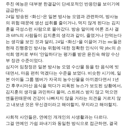
주친 예능은 대부분 한결같이 단세포적인 반응만을 보이기에
급급한다.
24일 방송된 <화신>은 일본 방사능 오염과 관련하여, 방사능
의 위험 때문에 생선 섭취를 줄이거나, 먹지 않게 된다는 김지
훈을 극성스런 사람으로 몰아갔다. 방송 말미에 여론 조사 결
과 68%의 사람들이 김지훈의 생각과 같이, 줄였거나 안먹는다
는 생각을 보인 것과 달리, 24일 <화신>을 이끌어 가는 mc들은
현재 진행중인 방사능 위험에 대한 정확한 인식이 딱 jtbc의 손
석희 앵커로 부터 '안일하다'는 평가를 받은 윤진숙 해양 수산
부 장관 수준이었다.
심지어 임창정은 일본 방사능 오염 수산물 등을 탄 음식에 빗
대면서, 마음 편히 먹겠다는 수준을 보였다. 비슷한 시기에, 일
본 아이돌 그룹 멤버가 자국의 농수산물을 아끼겠다면서 1년
간 후쿠시마산 음식을 먹다가 피폭된 뉴스가 보도된 상황에서,
김지훈의 생각을 과민하다 몰며, 스트레스 받지 않고 먹으면
엔돌핀때문에 건강이 나빠지지 않을 거라는 의견을 거르지 않
고 내보낸 것은 무신경이라고 해야할지, 무지라고 해야할지.
사회적 사안들은, 연예인 개개인의 사생활과는 다르다.
그걸 연예인 가쉽 파내기와 동일한 방식으로 접근하면, 결국