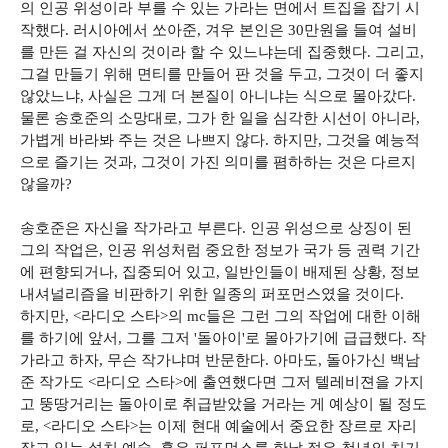
의 인공 위성이라 부를 수 있는 가라는 면에서 트집을 잡기 시
작했다. 러시아에서 쏘아준, 겨우 본인은 30만원을 들여 설비
를 만든 걸 자신의 것이라 할 수 있느냐는데 집중했다. 그리고,
그걸 만들기 위해 면티를 만들어 판 것을 두고, 그것이 더 좋지
않았느냐, 사실은 그게 더 본질이 아니냐는 식으로 몰아갔다.
물론 송호준의 소망대로, 그가 한 일을 심각한 시선이 아니라,
가볍게 바라봐 주는 것은 나쁘지 않다. 하지만, 그것을 예능적
으로 즐기는 것과, 그것이 가진 의미를 폄하하는 것은 다르지
않을까?
송호준은 자신을 작가라고 부른다. 인공 위성으로 상징이 된
그의 작업은, 인공 위성처럼 중요한 정보가 국가 등 권력 기간
에 편향되거나, 집중되어 있고, 일반인들이 배제된 상황, 정보
내셔널리즘을 비판하기 위한 일종의 퍼포먼스였을 것이다.
하지만, <라디오 스타>의 mc들은 그런 그의 작업에 대한 이해
를 하기에 앞서, 그를 그저 '돌아이'로 몰아가기에 급급했다. 작
가라고 하자, 무슨 작가냐며 반문한다. 아마도, 돌아가신 백남
준 작가도 <라디오 스타>에 출연했다면 그저 텔레비젼을 가지
고 뚱땅거리는 돌아이로 취급받았을 거라는 게 예상이 될 정도
로, <라디오 스타>는 이제 현대 예술에서 중요한 장르로 자리