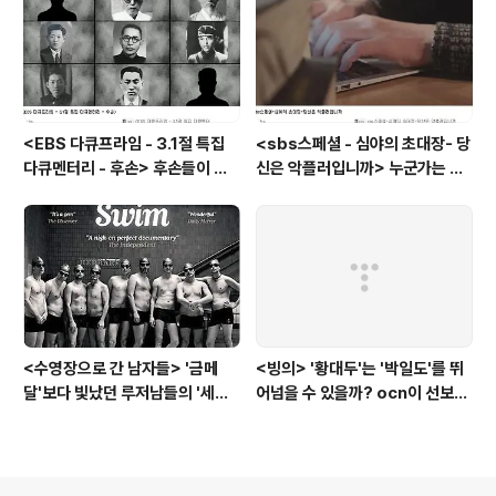
<EBS 다큐프라임 - 3.1절 특집
<sbs스페셜 - 심야의 초대장- 당
다큐멘터리 - 후손> 후손들이 말
신은 악플러입니까> 누군가는 강
하는 그날의 '독립운동가'들, 그리
박증으로, 또 다른 누군가는 심심
고 후손들이 짊어진 삶의 무게
풀이로, 그들이 만든 악플의 웅덩
이에 누군가는 죽임을 당할 수도
있다
<수영장으로 간 남자들> '금메
<빙의> '황대두'는 '박일도'를 뛰
달'보다 빛났던 루저남들의 '세라
어넘을 수 있을까? ocn이 선보인
비(c'est la vie)
또 하나의 '악령 퇴치 스릴러'