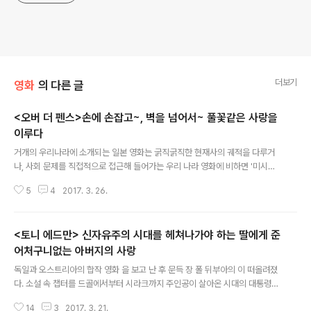
더보기
영화
의 다른 글
<오버 더 펜스>손에 손잡고~, 벽을 넘어서~ 풀꽃같은 사랑을
이루다
글 내용
거개의 우리나라에 소개되는 일본 영화는 굵직굵직한 현재사의 궤적을 다루거
나, 사회 문제를 직접적으로 접근해 들어가는 우리 나라 영화에 비하면 '미시
적'이다. 대부분 단막극 정도의 소재로 한 개인사의 문제에 천착해 들어간다. 그
5
4
2017. 3. 26.
래서 '심심하다(?)'. 그런데 그 '심심한 영화 속에 빠져들다 보면 묘하게도 사람
사는 맛이 느껴진다. 두 시간 여의 상영 시간이 종료되고 나면, 괜시리 '사는 게
뭘까?'란 자문을 하게 된다. 아쿠타가와 상에 5번이나 노미네이트되었던 소설
<토니 에드만> 신자유주의 시대를 헤쳐나가야 하는 딸에게 준
가 사토 야스시는 전업작가로서의 생활을 포기하고 고향인 홋카이도의 하코다
테로 돌아갔다. 그 곳에서 새로운 모색을 하기 위해 직업 훈련 학교까지 들어갔
어처구니없는 아버지의 사랑
글 내용
다. 그러나 그의 전직은 실패했다. 그가 새 직업을 구하는 대신, 당시의 경험을
독일과 오스트리아의 합작 영화 을 보고 난 후 문득 장 폴 뒤부아의 이 떠올려졌
소설 으로 써버렸..
다. 소설 속 챕터를 드골에서부터 시라크까지 주인공이 살아온 시대의 대통령
이름으로 대신했던 책, 그래서 주인공 폴 빌릭은 드골 시대로부터 시라크 시대
14
3
2017. 3. 21.