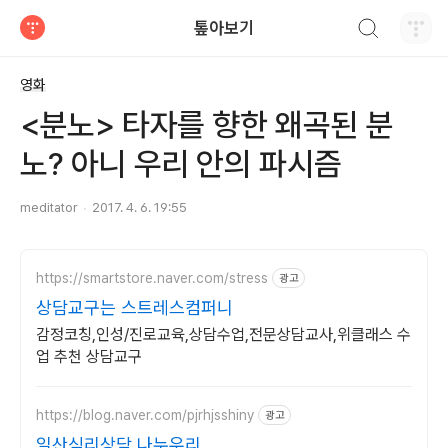
검색하기
톺아보기
티스토리
영화
<분노> 타자를 향한 왜곡된 분
노? 아니 우리 안의 파시즘
meditator
2017. 4. 6. 19:55
https://smartstore.naver.com/stress
광고
상담교구는 스트레스컴퍼니
감정코칭,인성/진로교육,상담수업,전문상담교사,위클래스 수
업 추천 상담교구
https://blog.naver.com/pjrhjsshiny
광고
일산심리상담 나누우리