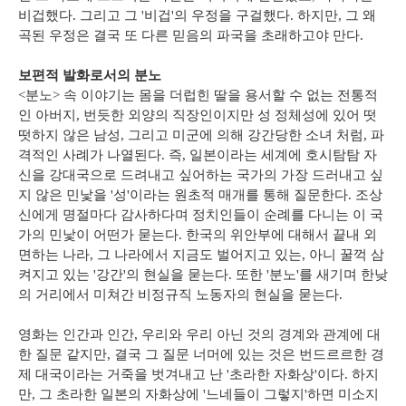
비겁했다. 그리고 그 '비겁'의 우정을 구걸했다. 하지만, 그 왜
곡된 우정은 결국 또 다른 믿음의 파국을 초래하고야 만다.
보편적 발화로서의 분노
<분노> 속 이야기는 몸을 더럽힌 딸을 용서할 수 없는 전통적
인 아버지, 번듯한 외양의 직장인이지만 성 정체성에 있어 떳
떳하지 않은 남성, 그리고 미군에 의해 강간당한 소녀 처럼, 파
격적인 사례가 나열된다. 즉, 일본이라는 세계에 호시탐탐 자
신을 강대국으로 드려내고 싶어하는 국가의 가장 드러내고 싶
지 않은 민낯을 '성'이라는 원초적 매개를 통해 질문한다. 조상
신에게 명절마다 감사하다며 정치인들이 순례를 다니는 이 국
가의 민낯이 어떤가 묻는다. 한국의 위안부에 대해서 끝내 외
면하는 나라, 그 나라에서 지금도 벌어지고 있는, 아니 꿀꺽 삼
켜지고 있는 '강간'의 현실을 묻는다. 또한 '분노'를 새기며 한낮
의 거리에서 미쳐간 비정규직 노동자의 현실을 묻는다.
영화는 인간과 인간, 우리와 우리 아닌 것의 경계와 관계에 대
한 질문 같지만, 결국 그 질문 너머에 있는 것은 번드르르한 경
제 대국이라는 거죽을 벗겨내고 난 '초라한 자화상'이다. 하지
만, 그 초라한 일본의 자화상에 '느네들이 그렇지'하면 미소지