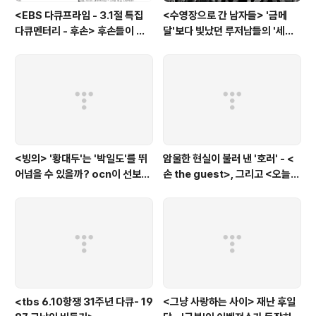
<EBS 다큐프라임 - 3.1절 특집
<수영장으로 간 남자들> '금메
다큐멘터리 - 후손> 후손들이 말
달'보다 빛났던 루저남들의 '세라
하는 그날의 '독립운동가'들, 그리
비(c'est la vie)
고 후손들이 짊어진 삶의 무게
<빙의> '황대두'는 '박일도'를 뛰
암울한 현실이 불러 낸 '호러' - <
어넘을 수 있을까? ocn이 선보인
손 the guest>, 그리고 <오늘의
또 하나의 '악령 퇴치 스릴러'
탐정>, <러블리 호러블리>
<tbs 6.10항쟁 31주년 다큐- 19
<그냥 사랑하는 사이> 재난 후일