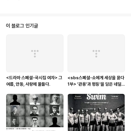
까지 나고 자라고 가족을 이루며 나이들어 갔지만, 그의 삶이 그 대통령의 이름
으로 상징되는 시대적 규정으로부터 자유로울 수 없었던 이야기. 마치 영화 속
토니 에드만은 독일 버전의 나이든 폴 빌릭 같았다. 오랫동안 외도를 했던 아내
가 헬리콥터 사고로 죽고 그의 딸은 정신병원에 들어가게 되고, 그런 상황에 대
해 '속수무책'인 아버지 폴 빌릭, 물론 속 딸은 자폐증도, 정신병원도 아니지만,
이 블로그 인기글
아버지인 토니 에드만이 보기엔 그에 버금가게 심각해 보이고, 그런 딸의 모습
에 폴 빌릭만큼 '..
<드라마 스페셜-국시집 여자> 그
<sbs스폐셜-쇼에게 세상을 묻다
여름, 안동, 사랑에 물들다.
1부> '관용'과 평등'을 담은 네덜
란드와 노르웨이의 예능은?