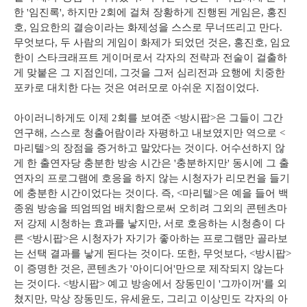
한 '임진록', 하지만 2회에 걸쳐 장황하게 진행된 게임은, 홍진
호, 임요한의 결승이라는 화제성을 스스로 무너뜨리고 만다.
무엇보다, 두 사람의 게임이 화제가 되었던 것은, 홍진호, 임요
한이 스타크래프트 게이머로서 각자의 전략과 전술이 걸출하
게 맞붙은 그 지점인데, 그것을 그저 심리전과 요행에 치중한
포카로 대치한 다는 것은 여러모로 아쉬운 지점이었다.
아이러니하게도 이제 2회를 보여준 <방시팝>은 그들이 그간
연구해, 스스로 청출어람이라 자평하고 내보였지만 역으로 <
마리텔>의 장점을 증거하고 말았다는 것이다. 어수선하지 않
게 한 출연자당 충분한 방송 시간은 '충분하지만' 동시에 그 출
연자의 프로그램에 호응을 하지 않는 시청자가 리모컨을 들기
에 충분한 시간이었다는 것이다. 즉, <마리텔>은 예을 들어 백
종원 방송을 띄엄띄엄 배치함으로써 오히려 그외의 콘텐츠마
저 강제 시청하는 효과를 낳지만, 서로 호응하는 시청층이 다
른 <방시팝>은 시청자가 자기가 좋아하는 프로그램만 골라보
는 선택 결과를 낳게 된다는 것이다. 또한, 무엇보다, <방시팝>
이 증명한 것은, 콘텐츠가 '아이디어'만으로 제작되지 않는다
는 것이다. <방시팝> 예고 방송에서 장동민이 '그까이꺼'를 외
쳤지만, 막상 장동민도, 유세윤도, 그리고 이상민도 각자의 아