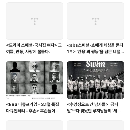
청자의 얼굴에 미소를..
<드라마 스페셜-국시집 여자> 그
<sbs스폐셜-쇼에게 세상을 묻다
여름, 안동, 사랑에 물들다.
1부> '관용'과 평등'을 담은 네덜
란드와 노르웨이의 예능은?
<EBS 다큐프라임 - 3.1절 특집
<수영장으로 간 남자들> '금메
다큐멘터리 - 후손> 후손들이 말
달'보다 빛났던 루저남들의 '세라
하는 그날의 '독립운동가'들, 그리
비(c'est la vie)
고 후손들이 짊어진 삶의 무게