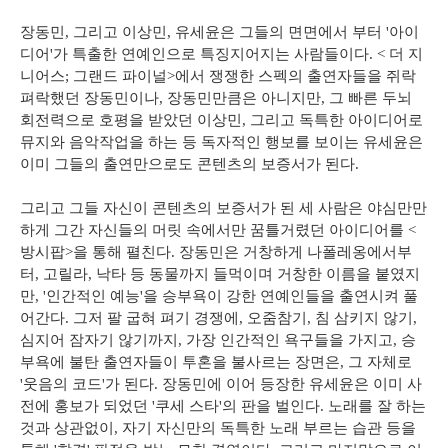
장동민, 그리고 이상민, 유세윤은 그들의 면면에서 부터 '아이
디어'가 특출한 연예인으로 특징지어지는 사람들이다. < 더 지
니어스; 그랜드 파이널>에서 쟁쟁한 스펙의 출연자들을 쥐락
펴락했던 장동민이나, 장동민만큼은 아니지만, 그 빠른 두뇌
회전력으로 호평을 받았던 이상민, 그리고 독특한 아이디어로
뮤지와 음악작업을 하는 등 독자적인 행보를 보이는 유세윤은
이미 그들의 출연만으로도 콘텐츠의 보증서가 된다.
그리고 그들 자신이 콘텐츠의 보증서가 된 세 사람은 야심만만
하게 그간 자신들의 머릿 속에서만 꿈틀거렸던 아이디어를 <
방시팝>을 통해 펼친다. 장동민은 거창하게 나폴레옹에서부
터, 고릴라, 낙타 등 동물까지 들먹이며 거창한 이름을 붙였지
만, '인간적인 예능'을 승부욕이 강한 연예인들을 출연시켜 풀
어간다. 그저 팔 굽혀 펴기 경쟁에, 오줌참기, 침 삼키지 않기,
심지어 잠자기 않기까지, 가장 인간적인 욕구들을 가지고, 승
부욕에 불탄 출연자들이 투혼을 불사르는 장면은, 그 자체로
'웃음의 코드'가 된다. 장동민에 이어 등장한 유세윤은 이미 사
전에 홍보가 되었던 '쿠세 스타'의 판을 벌인다. 노래를 잘 하는
것과 상관없이, 자기 자신만의 독특한 노래 부르는 습관 등을