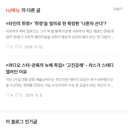
더보기
tv/예능
의 다른 글
<타인의 취향> '취향'을 빌미로 한 확장판 '나혼자 산다'?
글 내용
사회학자 에바 일루즈는 그의 책 를 통해 뒤르캥 사회학의 핵심 개념인 연대(계
급적 연대)가 사회적 행위자들을 사회의 중심적 상징에 묶어 두는 '한 다발의 감
정'이라 정의내린다. 하지만, 재독 철학자 한병철은 그의 책 를 통해 이런 공통의
2
1
2015. 11. 12.
정서, 혹은 감정을 공유하는 계급적 연대가 신자유주의 사회에 있어서는 더 이
상 유의미한 감정이 아니라고 주장한다. 즉, 생산, 그리고 소비의 한계에 봉착한
자본주의는 신자유주의로 돌입하면서, 우리 사회에 모든 연속적이고 공통화된
<라디오 스타-관록의 뉴페 특집> '고진감래' - 라스가 스테디
그 관계, 정서들을 해체한다. 그리고 대신 그 모든 것들을 '감성화'시킨다. 왜냐
하면 생산된 사물을 무한히 소비할 수 있지만, '기분'은 그럴 수 있으니까. 그리
셀러인 이유
글 내용
하여 오늘날의 소비 자본주의는 '구매를 충동하는 자극을 늘이고 , 더 많은 욕구
지난 29일 대중 문화 예술상에서는 최다 천만 배우인 오달수 씨가 국무총리상
를 생..
을 수상하는 영예를 안았다. 이날 수상식에서 수상 후 오달수 씨는 자신이 수상
이 오늘도 대학로 등 연극판에서 땀을 흘리는 후배들에게 희망이 되길 바란다는
4
2
2015. 11. 5.
감동적 수상 소감으로 자신의 감회를 대신했다. 그의 말처럼 여전히 많은 배우
들이 '연기'라는 적절한 보상도 없이, 미래를 기약받지도 못한 채 연극을 비롯한
많은 연기의 장에서 자신의 꿈을 향해 달려가고 있다. 그런 그들이 오달수 씨처
럼 상을 받지는 못하더라도, 뒤늦게라도 자신의 존재감을 펼치고 여유롭게 그
후일담을 늘어놓을 수 있다면 그 보다 더 훈훈한 장면이 있으랴, 굳이 어떤 화려
이 블로그 인기글
한 미사려구나, 애써 감동 코드가 없이도 그들의 존재 자체 만으로도 충분히 시