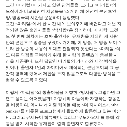
그간 <마리텔>이 가지고 있던 단점들을, 그리고 <마리텔>의
모작이라 비교될만한 지점들을 '소거'한 채 신선한 콘텐츠인
양, 방송국의 시간을 운운하며 등장했다.
그간 <마리텔>에서 한 시간 내에 보여주기에 버겁다고 매번 지
적되던 많은 출연자들을 <방시팝>은 정리하여, 네 사람, 그것
도 첫 번째 회차에는 초짜 출연자인 유재환을 제외한 세 사람
만의 콘텐츠로 방송을 꾸렸다. 거기에, 이 방송, 저 방송 보여주
느라 한 방송의 내용이 제대로 전달되지 못한다는 <마리텔>의
또 다른 약점을 극복하기 위해 한 사람의 콘텐츠에 충분한 시
간을 제공했다. 또한 답답한 마리텔의 카메라와 제작 방식을
벗어나, 출연자 1인의 아이디어로 제작되는 콘텐츠이되 그 공
간적 영역에 있어서 제한을 두지 않음으로써 다양한 방식을 구
현할 수 있도록 하였다.
이렇게 <마리텔>의 청출어람을 지향한 <방시팝>, 그렇다면 그
연구 성과는 어떠했을까? 자칭 cj의 아들이라 자평하는 장동민
을 비롯하여, 역시나 cj 계열 케이블 예능 <더 지니어스>, <the
bunker>를 비롯한 프로그램에서 활발하게 활동하고 있는 이상
민, 그리고 유세윤이 합류했다. 그리고 '무도가요제'를 통해 각
광을 받기 시작한 유재환이 깜짝 출연자로 합류했다.