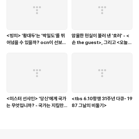
<빙의> '황대두'는 '박일도'를 뛰
암울한 현실이 불러 낸 '호러' - <
어넘을 수 있을까? ocn이 선보인
손 the guest>, 그리고 <오늘의
또 하나의 '악령 퇴치 스릴러'
탐정>, <러블리 호러블리>
<미스터 선샤인> '당신'에게 국가
<tbs 6.10항쟁 31주년 다큐- 19
는 무엇입니까? - 국가는 지킬만
87 그날의 비둘기>
한 가치가 있는 것인가?에 대한
'낭만적'인 질문
의안내