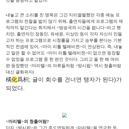
것을 증명하고 말았다.
내놓고 큰 소리를 친 명목은 그간 지리멸렬했던 각종 예능 프
로그램의 전철을 밟지 않기 위해, 출연자들에게 프로그램의 제
작까지 맡긴다는 취지에서 <방송국의 시간을 팝니다>라고 했
지만, 출연자인 장동민, 유세윤, 이상민 등이 각자 자신이 만들
고자 하는 프로그램으로 시청률을 가지고 승부를 본다는 기본
적인 컨셉에 있어, <마이 리틀 텔레비젼>이 연상된다. 즉, 내놓
고 말은 할 수 없어도 <마이 리틀 텔레비젼>이 없으면 등장할
수 없었을 프로그램 중 한 편인 것이다. 그리고 올 한 해 여러
편 등장했던 <마리텔>의 아류들처럼 <방시팝> 역시 청출어람
대신 귤화위지(
橘
化
爲
枳; 귤이 회수를 건너면 탱자가 된다)가
되었다.
橘化爲枳
<마리텔>의 청출어람?
단지 <방시팝>은 그간 주도면밀하게 <마리텔>을 연구한 듯,