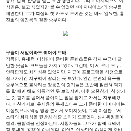
통해 '합격' 판정을 받는 묘한 경연이다. 그리고 마지막으로 이
상민은, 보고 싶었지만 볼 수 없었던 <더 지니어스>의 승부를
재연한다. 그가 회심의 첫 카드로 보여준 것은 바로 임요한; 홍
진호의 임진록의 결판 승부이다.
구슬이 서말이라도 꿰어야 보배
장동민, 유세윤, 이상민이 준비한 콘텐츠들은 각자 수긍이 갈
만한 웃음의 코드들을 가지고 있다. 그런데, 이 세 코너 모두,
안타깝게도 화제성은 있었지만, 지긋이 프로그램을 시청으로
끌고가기엔 지구력이 딸리는 듯 보였다. 인간 본연의 욕구를
승부욕으로 불사리는 장동민의 경기들은 초반에 팔굽혀 펴기
를 할 때만 해도 역동적인 듯 보였지만, 이후 오줌참기, 침 삼키
는 것 참기를 넘어서 쏟아지는 잠을 참기로 가서는 지루해졌
다. 마찬가지로, 유세윤의 쿠세스타는 그가 준비한 아이디어는
야심찼으나, 막상 방송 분에서 보여지듯이, 그의 야심찬 쿠세
스타의 화제성을 뒷받침 해줄 스타가 드물었다. 심사위원들이
합격, 불합격을 선정하는데, 시청자들의 고개가 함께 끄덕여
질 쿠세의 '공감'이 아쉬웠다. 이어진 이상민이 야심차게 준비