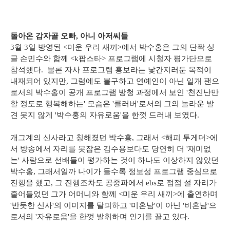
돌아온 감자골 오빠, 아니 아저씨들
3월 3일 방영된 <미운 우리 새끼>에서 박수홍은 그의 단짝 싱
글 손민수와 함께 <k팝스타> 프로그램에 시청자 평가단으로
참석했다. 물론 자사 프로그램 홍보라는 낯간지러둔 목적이
내재되어 있지만, 그럼에도 불구하고 연예인이 아닌 일개 팬으
로서의 박수홍이 공개 프로그램 방청 과정에서 보인 '천진난만
할 정도로 행복해하는' 모습은 '클러버'로서의 그의 놀라운 발
견 못지 않게 '박수홍의 자유로움'을 한껏 드러내 보였다.
개그계의 신사라고 칭해졌던 박수홍, 그래서 <해피 투게더>에
서 방송에서 자리를 못잡은 김수용보다도 당연히 더 '재미없
는' 사람으로 선배들이 평가하는 것이 하나도 이상하지 않았던
박수홍, 그래서일까 나이가 들수록 정보성 프로그램 중심으로
진행을 했고, 그 진행조차도 공중파에서 ebs로 점점 설 자리가
줄어들었던 그가 어머니와 함께 <미운 우리 새끼>에 출연하며
'반듯한 신사'의 이미지를 탈피하고 '미혼남'이 아닌 '비혼남'으
로서의 '자유로움'을 한껏 발휘하며 인기를 끌고 있다.