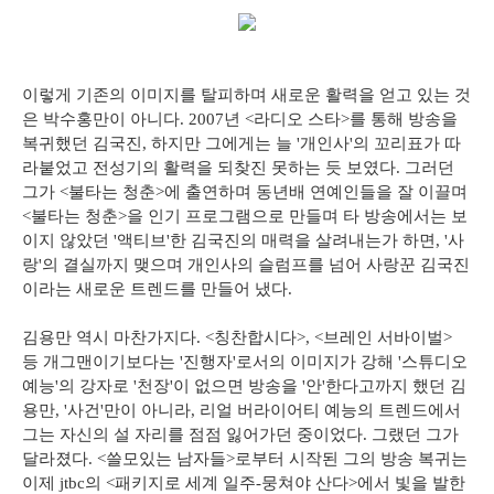
이렇게 기존의 이미지를 탈피하며 새로운 활력을 얻고 있는 것
은 박수홍만이 아니다. 2007년 <라디오 스타>를 통해 방송을
복귀했던 김국진, 하지만 그에게는 늘 '개인사'의 꼬리표가 따
라붙었고 전성기의 활력을 되찾진 못하는 듯 보였다. 그러던
그가 <불타는 청춘>에 출연하며 동년배 연예인들을 잘 이끌며
<불타는 청춘>을 인기 프로그램으로 만들며 타 방송에서는 보
이지 않았던 '액티브'한 김국진의 매력을 살려내는가 하면, '사
랑'의 결실까지 맺으며 개인사의 슬럼프를 넘어 사랑꾼 김국진
이라는 새로운 트렌드를 만들어 냈다.
김용만 역시 마찬가지다. <칭찬합시다>, <브레인 서바이벌>
등 개그맨이기보다는 '진행자'로서의 이미지가 강해 '스튜디오
예능'의 강자로 '천장'이 없으면 방송을 '안'한다고까지 했던 김
용만, '사건'만이 아니라, 리얼 버라이어티 예능의 트렌드에서
그는 자신의 설 자리를 점점 잃어가던 중이었다. 그랬던 그가
달라졌다. <쓸모있는 남자들>로부터 시작된 그의 방송 복귀는
이제 jtbc의 <패키지로 세계 일주-뭉쳐야 산다>에서 빛을 발한