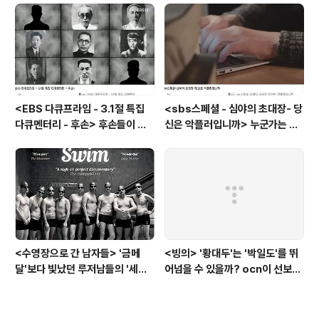
<EBS 다큐프라임 - 3.1절 특집
<sbs스페셜 - 심야의 초대장- 당
다큐멘터리 - 후손> 후손들이 말
신은 악플러입니까> 누군가는 강
하는 그날의 '독립운동가'들, 그리
박증으로, 또 다른 누군가는 심심
고 후손들이 짊어진 삶의 무게
풀이로, 그들이 만든 악플의 웅덩
이에 누군가는 죽임을 당할 수도
있다
<수영장으로 간 남자들> '금메
<빙의> '황대두'는 '박일도'를 뛰
달'보다 빛났던 루저남들의 '세라
어넘을 수 있을까? ocn이 선보인
비(c'est la vie)
또 하나의 '악령 퇴치 스릴러'