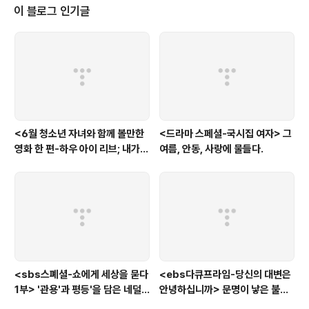
멤버 김숙, 홍진경 외에 한채영과 강예원을 합류시키며 관심을 주목시켰다. 강
이 블로그 인기글
예원은 이미 등을 통해 예능에 첫 발을 딛었으며, 오히려 예능보다도 등 출연한
..
<6월 청소년 자녀와 함께 볼만한
<드라마 스페셜-국시집 여자> 그
영화 한 편-하우 아이 리브; 내가
여름, 안동, 사랑에 물들다.
사는 이유> '전쟁'을 통해 성장하
는 아이
<sbs스폐셜-쇼에게 세상을 묻다
<ebs다큐프라임-당신의 대변은
1부> '관용'과 평등'을 담은 네덜
안녕하십니까> 문명이 낳은 불치
란드와 노르웨이의 예능은?
병, 뒷간에서 해법을 찾다