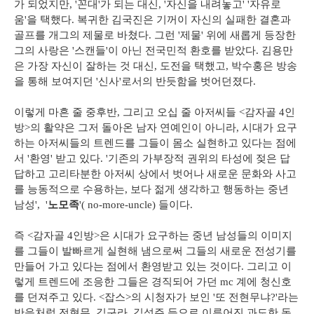
가 되었지만, '꼰대'가 되는 대신, '자신을 내려놓고' '자유로
움'을 택했다. 복귀한 김국진은 기꺼이 자신의 실패한 결혼과
골프를 개그의 제물로 바쳤다. 그런 '제물' 위에 새롭게 등장한
그의 사랑은 '스캔들'이 아닌 전국민적 환호를 받았다. 김용만
은 가장 자신이 잘하는 것 대신, 도전을 택했고, 박수홍은 방송
을 통해 보여지던 '신사'로서의 반듯함을 벗어던졌다.
이렇게 마흔 줄 중후반, 그리고 오십 줄 아저씨들 <감자골 4인
방>의 활약은 그저 돌아온 남자 연예인이 아니라, 시대가 요구
하는 아저씨들의 트렌드를 그들이 몸소 실현하고 있다는 점에
서 '환영' 받고 있다. '기존의 가부장적 권위의 타성에 젖은 답
답하고 고리타분한 아저씨 상에서 벗어나 새로운 문화와 사고
를 능동적으로 수용하는, 보다 젊게 생각하고 행동하는 중년
남성', '
노모족
'( no-more-uncle) 들이다.
즉 <감자골 4인방>은 시대가 요구하는 중년 남성들의 이미지
를 그들이 발빠르게 실현해 냄으로써 그들의 새로운 전성기를
만들어 가고 있다는 점에서 환영받고 있는 것이다. 그리고 이
렇게 트렌드에 조응한 그들은 경직되어 가던 mc 계에 청신호
를 던져주고 있다. <잡스>의 시청자가 보인 '또 전현무냐?'라는
반응처럼 전현무, 김구라, 김성주 등으로 이루어진 과도한 독