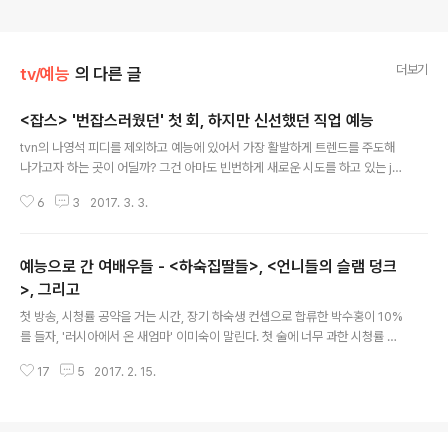
더보기
tv/예능
의 다른 글
<잡스> '번잡스러웠던' 첫 회, 하지만 신선했던 직업 예능
글 내용
tvn의 나영석 피디를 제외하고 예능에 있어서 가장 활발하게 트렌드를 주도해
나가고자 하는 곳이 어딜까? 그건 아마도 빈번하게 새로운 시도를 하고 있는 jtb
c가 아닐까? 물론 해가 바뀌고 계절이 바뀌면 공중파에서도 새로운 예능 프로그
6
3
2017. 3. 3.
램들이 등장하지만 의 업그레이드 버전 같은 처럼 새롭다기보다는 기존의 것들
을 속보이게 재활용하는 경우가 빈번하다. 그런 가운데 jtbc는 거의 독보적으로
을 비롯하여, , , , , 까지 예능의 새로운 영역을 부지런히 개척하고 있는 중이다.
예능으로 간 여배우들 - <하숙집딸들>, <언니들의 슬램 덩크
그런 jtbc가 목요일 밤 또 하나의 새로운 예능을 선보였다. 바로 '직업'과 '토크
쇼'를 엮은 가 그것이다. 3월 2일 첫 선을 보인 는 바로 라는 말에서 연상되는 전
>, 그리고
글 내용
문 직업 경영인이었던 '잡스'를 롤모델로, '전문 직업'에 방점을 찍..
첫 방송, 시청률 공약을 거는 시간, 장기 하숙생 컨셉으로 합류한 박수홍이 10%
를 들자, '러시아에서 온 새엄마' 이미숙이 말린다. 첫 술에 너무 과한 시청률 공
약을 내걸었다 안되면 의기소침해진다는 게 이유였다. 대신 이미숙이 내건 수치
17
5
2017. 2. 15.
는 5%. 첫 회 시청률은 5.4%, 이미숙이 걱정한 의기소침의 벽을 넘어, 첫 번째
시청률 공약을 기쁘게 지킬 일만 남았다. 2월 10일 첫 선을 보인 역시 5%를 넘
기며 무사히 안착했다. 예능으로 온 주연급 여배우들 물론 멤버 전원이 여배우
들은 아니지만, 시즌1의 화제성을 이끈 인물이 라미란이었듯, 시즌2역시 기존