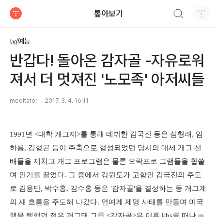
검색하기
톺아보기
티스토리
tv/예능
반갑다! 돌아온 감자골 -자유로워
져서 더 멋져진 '노모족' 아저씨들
meditator
2017. 3. 4. 16:11
1991년 <대학 개그제>를 통해 데뷔한 김국진 등은 심형래, 임
하룡, 김형곤 등이 주축으로 형성되었던 당시의 대세 개그 선
배들을 제치고 개그 프로그램은 물론 오락프로 그램들을 휩쓸
며 인기를 끌었다. 그 중에서 강원도가 고향인 김국진의 주도
로 김용만, 박수홍, 김수홍 등은 '감자골'을 결성하는 등 개그계
의 새 흐름을 주도해 나갔다. 연예계 제명 사태를 만들며 미국
행을 택했던 젊은 개그맨 그룹 <감자골>은 이후 kbs를 떠나 m