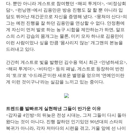
다. 뿐만 아니라 게스트로 참여했던 <해피 투게더>, <비정상회
담>, <런닝맨>에서 김용만은 방송 진행도 잘 할 뿐 아니라 입
담도 뛰어난 재간꾼으로 자신을 증명해 냈다. <뭉쳐야 산다>의
그는 예전 진행을 잘 하던 김용만을 연상할 수 없다. 안정환에
게 자신이 먼저 발로 하는 농구 시합을 제안하는가 하면, 알프
스의 스키 강습의 몸개그는 물론, 미키 모자 하나로 김용만이
이런 사람이었나 싶을 만큼 '몸사리지 않는' 개그맨의 본능을
드러내고 있다.
간간히 게스트로 빛을 발했던 김수용 역시 최근 <안녕하세요>,
<해피 투게더>, <비타민> 등의 패널, 게스트로 등장하여 반전
의 '토크'로 '수드래곤'이란 새로운 별명을 얻으며 '연예인이란
게 이런 것이구나'라는 실감을 느끼고 있는 중이다.
트렌드를 발빠르게 실현해낸 그들이 반가운 이유
<감자골 4인방>의 뒤늦은 전성 시대는, 그저 그들이 다시 돌아
왔다는 것이 아니다. 진행 잘하던 인기있던 90년대의 스타의
복귀가 아니라, 각자 저마다의 시련을 겪고, 거울 앞에 선 나이