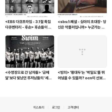
<EBS 다큐프라임 - 3.1절 특집
<sbs스페셜 - 심야의 초대장- 당
다큐멘터리 - 후손> 후손들이 말
신은 악플러입니까> 누군가는 강
하는 그날의 '독립운동가'들, 그리
박증으로, 또 다른 누군가는 심심
고 후손들이 짊어진 삶의 무게
풀이로, 그들이 만든 악플의 웅덩
이에 누군가는 죽임을 당할 수도
있다
<수영장으로 간 남자들> '금메
<빙의> '황대두'는 '박일도'를 뛰
달'보다 빛났던 루저남들의 '세라
어넘을 수 있을까? ocn이 선보인
비(c'est la vie)
또 하나의 '악령 퇴치 스릴러'
의안내
티스토리
로그인
고객센터