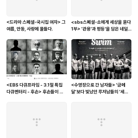
<드라마 스페셜-국시집 여자> 그
<sbs스폐셜-쇼에게 세상을 묻다
여름, 안동, 사랑에 물들다.
1부> '관용'과 평등'을 담은 네덜
란드와 노르웨이의 예능은?
<EBS 다큐프라임 - 3.1절 특집
<수영장으로 간 남자들> '금메
다큐멘터리 - 후손> 후손들이 말
달'보다 빛났던 루저남들의 '세라
하는 그날의 '독립운동가'들, 그리
비(c'est la vie)
고 후손들이 짊어진 삶의 무게