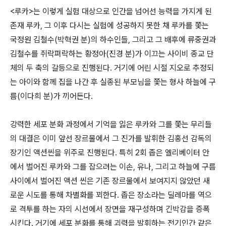
<루카>는 이렇게 실험 대상으로 인간을 넘어선 능력을 가지게 된
존재 루카, 그 이후 다시는 실험에 성공하지 못한 채 루카를 쫓는
국정원 김철수(박혁권 분)의 하수인들, 그리고 그 배후에 류중권과
김철수를 쥐락펴락하는 황정아(진경 분)가 이끄는 사이비 종교 단
체의 두 축의 갈등으로 진행된다. 거기에 어린 시절 지오로 추정되
는 아이와 함께 집을 나간 후 실종된 부모님을 쫓는 형사 하늘에 구
름(이다희 분)가 끼어든다.
강력한 세포 분화 과정에서 기억을 잃은 루카와 그를 쫓는 무리들
의 대결은 이미 앞선 장르물에서 그 진가를 발휘한 김홍선 감독의
장기인 액션씬을 위주로 진행된다. 특히 2회 좁은 엘리베이터 안
에서 벌어진 루카와 그를 잡으려는 이손, 유나, 그리고 하늘에 구름
사이에서 벌어진 액션 씬은 기존 장르물에서 보여지지 않았던 새
로운 시도를 통해 차별화를 꾀한다. 좁은 장소라는 딜레마를 역으
로 격투를 하는 자의 시선에서 장면을 재구성하며 긴박감을 증폭
시킨다. 거기에 세포 분화를 통해 괴력을 발휘하는 전기인간 같은