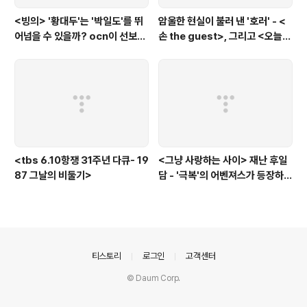
<빙의> '황대두'는 '박일도'를 뛰
암울한 현실이 불러 낸 '호러' - <
어넘을 수 있을까? ocn이 선보인
손 the guest>, 그리고 <오늘의
또 하나의 '악령 퇴치 스릴러'
탐정>, <러블리 호러블리>
<tbs 6.10항쟁 31주년 다큐- 19
<그냥 사랑하는 사이> 재난 후일
87 그날의 비둘기>
담 - '극복'의 어벤져스가 등장하
다.
의안내
티스토리
로그인
고객센터
© Daum Corp.