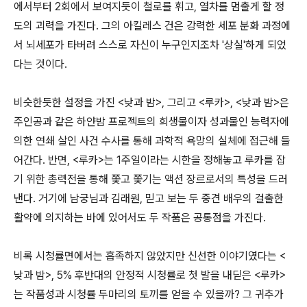
에서부터 2회에서 보여지듯이 철로를 휘고, 열차를 멈출게 할 정
도의 괴력을 가진다. 그의 아킬레스 건은 강력한 세포 분화 과정에
서 뇌세포가 타버려 스스로 자신이 누구인지조차 '상실'하게 되었
다는 것이다.
비슷한듯한 설정을 가진 <낮과 밤>, 그리고 <루카>, <낮과 밤>은
주인공과 같은 하얀밤 프로젝트의 희생물이자 성과물인 능력자에
의한 연쇄 살인 사건 수사를 통해 과학적 욕망의 실체에 접근해 들
어간다. 반면, <루카>는 1주일이라는 시한을 정해놓고 루카를 잡
기 위한 총력전을 통해 쫓고 쫓기는 액션 장르로서의 특성을 드러
낸다. 거기에 남궁님과 김래원, 믿고 보는 두 중견 배우의 걸출한
활약에 의지하는 바에 있어서도 두 작품은 공통점을 가진다.
비록 시청률면에서는 흡족하지 않았지만 신선한 이야기였다는 <
낮과 밤>, 5% 후반대의 안정적 시청률로 첫 발을 내딛은 <루카>
는 작품성과 시청률 두마리의 토끼를 얻을 수 있을까? 그 귀추가