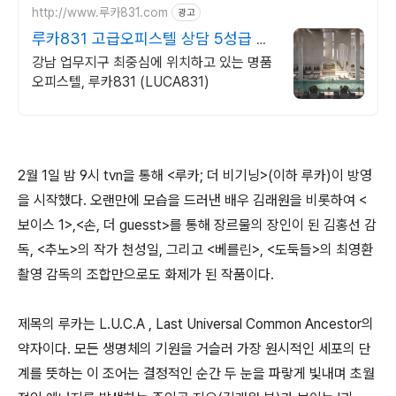
http://www.루카831.com
광고
루카831 고급오피스텔 상담 5성급 호
텔 수준 서비스까지
강남 업무지구 최중심에 위치하고 있는 명품
오피스텔, 루카831 (LUCA831)
2월 1일 밤 9시 tvn을 통해 <루카; 더 비기닝>(이하 루카)이 방영
을 시작했다. 오랜만에 모습을 드러낸 배우 김래원을 비롯하여 <
보이스 1>,<손, 더 guesst>를 통해 장르물의 장인이 된 김홍선 감
독, <추노>의 작가 천성일, 그리고 <베를린>, <도둑들>의 최영환
촬영 감독의 조합만으로도 화제가 된 작품이다.
제목의 루카는 L.U.C.A , Last Universal Common Ancestor의
약자이다. 모든 생명체의 기원을 거슬러 가장 원시적인 세포의 단
계를 뜻하는 이 조어는 결정적인 순간 두 눈을 파랗게 빛내며 초월