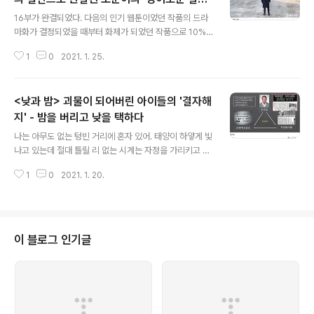
글 내용
해지
16부가 완결되었다. 다음의 인기 웹툰이었던 작품의 드라
마화가 결정되었을 때부터 화제가 되었던 작품으로 10%
내외의 시청률을 넘나들며 ocn 장르물의 부진을 말끔하게
1
0
2021. 1. 25.
씻어준 작품이 되었다. 16부, 드디어 신명휘(최광일 분) 시
장 속에 들어간 완전체 악귀와 카운터들의 마지막 일전이
시작되었다. 이제는 끝을 보자며 심기일전 신명휘에게 달
<낮과 밤> 괴물이 되어버린 아이들의 '결자해
려든 카운터들, 그런데 신명휘는 14회차에서 결계를 치며
그들이 싸우던 그 '악귀'가 아니었다. 애꿏은 사람들을 희생
지' - 밤을 버리고 낮을 택하다
글 내용
시키며 보다 업그레이드된 악귀는 강력한 기운을 내뿜으며
나는 아무도 없는 텅빈 거리에 혼자 있어. 태양이 하얗게 빛
카운터들의 공격에 끄덕도 하지 않는다. 결자해지 하지만
나고 있는데 절대 틀릴 리 없는 시계는 자정을 가리키고 있
카운터들의 결기도 만만치 않다. 이제 더는 물러서지 않겠
어. 나는 궁금해져. 지금은 낮일까 밤일까? 지난 해 11월 3
다는 카운터들의 의지는 추여사(염혜란 분)가 벽에 부딪쳐
1
0
2021. 1. 20.
0일 첫 선을 보인 tvn의 드라마 은 이 모호한 문학적이고
코피를 흘리며 나가떨어져도, 도하나..
상징적인 문구로 서막을 열었다. 28년전 온통 불바다가 된
하얀 밤 마을, 사람들은 죽고, 서로 죽이며 마을 전체가 몰
살로 이어지는 상황, 살아남은 한 소년이 독백처럼 저 문구
를 되뇌인다. 연쇄 살인 사건으로 소환된 하얀 밤 마을 사건
이 블로그 인기글
낮과 밤이란 상징적인 문구가 결국 드러낸 건 지킬 박사와
하이드 씨처럼 실험체로 씌인 아이들에게서 드러나는 해리
성 인격 장애, 즉 괴물이 되어버린 아이들이다.그 시작은 2
8년전 하얀 밤 마을로 거슬러 올라간다. 28살의 젊은 사회
사업가 ..