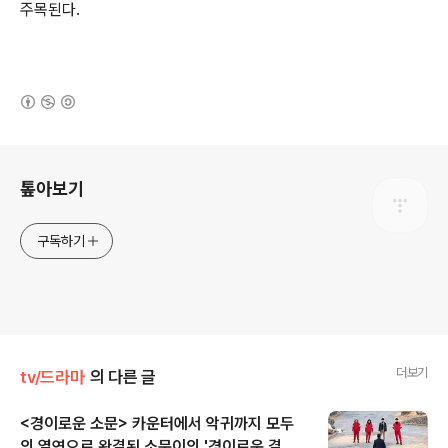
주목된다.
(새창열림)
로그 정보
톺아보기
구독하기
더보기
tv/드라마
의 다른 글
<경이로운 소문> 카운터에서 악귀까지 모두
의 열연으로 완결된 소문이의 '경이로운 결자