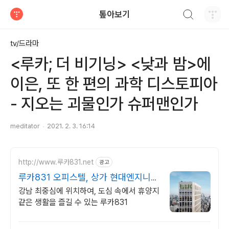
검색하기
톺아보기
티스토리
tv/드라마
<루카; 더 비기닝> <낮과 밤>에
이은, 또 한 편의 과학 디스토피아
- 지오는 괴물인가 슈퍼맨인가
meditator
2021. 2. 3. 16:14
http://www.루카831.net
광고
루카831 오피스텔, 상가 현대엔지니어
링의 명품오피스텔
강남 최중심에 위치하여, 도심 속에서 휴양지
같은 생활을 즐길 수 있는 루카831