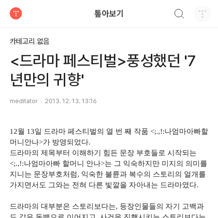
검색하기
톺아보기
티스토리
카테고리 없음
<드라마 페스티벌>풍성했던 '7
년만의 귀향'
meditator
2013. 12. 13. 13:16
12월 13일 드라마 페스티벌의 열 번 째 작품 <;.,!:나엄마아빠할
머니안나>가 방영되었다.
드라마의 제목부터 이해하기 힘든 문장 부호들로 시작되는
<;.,!:나엄마아빠 할머니 안나>는 그 익숙하지만 미지의 의미를
지니는 문장부호처럼, 익숙한 불륜과 복수의 스토리의 얼개를
가지면서도 그와는 전혀 다른 빛깔을 자아내는 드라마였다.
드라마의 대부분은 스토리보다는, 등장인물들의 자기 고백과
도 같은 독뱅으로 이어지고, 사건을 진행시키는 스토리보다는,