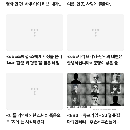
영화 한 편-하우 아이 리브; 내가
여름, 안동, 사랑에 물들다.
사는 이유> '전쟁'을 통해 성장하
는 아이
<sbs스폐셜-쇼에게 세상을 묻다
<ebs다큐프라임-당신의 대변은
1부> '관용'과 평등'을 담은 네덜
안녕하십니까> 문명이 낳은 불치
란드와 노르웨이의 예능은?
병, 뒷간에서 해법을 찾다
<너를 기억해> 한 소년의 죽음으
<EBS 다큐프라임 - 3.1절 특집
로 '치유'는 시작되었다
다큐멘터리 - 후손> 후손들이 말
하는 그날의 '독립운동가'들, 그리