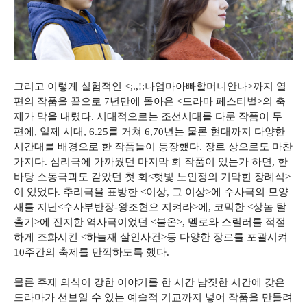
그리고 이렇게 실험적인 <;.,!:나엄마아빠할머니안나>까지 열
편의 작품을 끝으로 7년만에 돌아온 <드라마 페스티벌>의 축
제가 막을 내렸다. 시대적으로는 조선시대를 다룬 작품이 두
편에, 일제 시대, 6.25를 거쳐 6,70년는 물론 현대까지 다양한
시간대를 배경으로 한 작품들이 등장했다. 장르 상으로도 마찬
가지다. 심리극에 가까웠던 마지막 회 작품이 있는가 하면, 한
바탕 소동극과도 같았던 첫 회<햇빛 노인정의 기막힌 장례식>
이 있었다. 추리극을 표방한 <이상, 그 이상>에 수사극의 모양
새를 지닌<수사부반장-왕조현으 지켜라>에, 코믹한 <상놈 탈
출기>에 진지한 역사극이었던 <불온>, 멜로와 스릴러를 적절
하게 조화시킨 <하늘재 살인사건>등 다양한 장르를 포괄시켜
10주간의 축제를 만끽하도록 했다.
물론 주제 의식이 강한 이야기를 한 시간 남짓한 시간에 갖은
드라마가 선보일 수 있는 예술적 기교까지 넣어 작품을 만들려