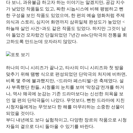
다 보니, 과유불급 하고자 하는 이야기는 알겠지만, 공감 지수
가 낮았던 작품들도 있고, 짜한 시놉시스에 비해 평범하고 뻔
한 구성을 보인 작품도 있었으며, 한 편의 예술 영화처럼 주제
의식과 스토리, 심지어 화면까지 삼위일체 완성도가 높았던 <
하늘재 살인 사건>과도 같은 작품도 있었다. 하지만 그것이 남
아 돌았건 모자랐건 단절되었던 7년간 mbc단막극의 전통을 회
고하도록 만드는데 모자라지 않았다.
하나의 미니 시리즈가 끝나고, 타사의 미니 시리즈와 첫 방을
맞추기 위해 땜빵 식으로 편성되었던 단막극의 처지에 비하면,
비록 몇 주에 불과했지만, <드라마 페스티벌>은 축제였다. 설
사 부족했단 한들, 시청률의 눈치를 보며 '막장급'전개를 하거
나, 역사 왜곡에 눈감는 기존 드라마보다는 신선한 의욕을 보
인 열 편의 단막극들이 나았다. 무엇보다, 뻔한 드라마에 지친
시청자들에게는 무엇보다 한 해를 마무리하는 소중한 선물이
되었을 것이다.
부디 내년에도 보다 실험적이고, 다양한 장르의 작품으로 시청
자들의 곁으로 다시 돌아올 수 있기를 바란다.