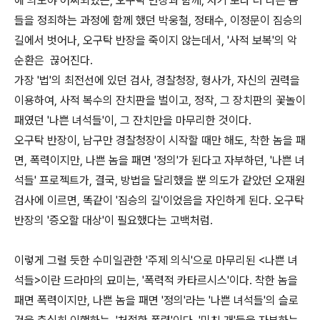
에 의도야 어찌되었든, 오구탁 반장과 함께, 자기 보다 더 나쁜 놈
들을 정죄하는 과정에 함께 했던 박웅철, 정태수, 이정문이 짐승의
길에서 벗어나, 오구탁 반장을 죽이지 않는데서, '사적 보복'의 악
순환은 끊어진다.
가장 '법'의 최전선에 있던 검사, 경찰청장, 형사가, 자신의 권력을
이용하여, 사적 복수의 잔치판을 벌이고, 정작, 그 장치판의 꽃놀이
패였던 '나쁜 녀석들'이, 그 잔치만을 마무리한 것이다.
오구탁 반장이, 남구만 경찰청장이 시작할 때만 해도, 착한 놈을 패
면, 폭력이지만, 나쁜 놈을 패면 '정의'가 된다고 자부하던, '나쁜 녀
석들' 프로젝트가, 결국, 방법을 달리했을 뿐 의도가 같았던 오재원
검사에 이르면, 똑같이 '짐승의 길'이었음을 자인하게 된다. 오구탁
반장의 '증오할 대상'이 필요했다는 고백처럼.
이렇게 그럴 듯한 수미일관한 '주제 의식'으로 마무리된 <나쁜 녀
석들>이란 드라마의 묘미는, '폭력적 카타르시스'이다. 착한 놈을
패면 폭력이지만, 나쁜 놈을 패면 '정의'라는 '나쁜 녀석들'의 슬로