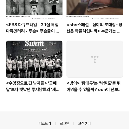
<EBS 다큐프라임 - 3.1절 특집
<sbs스페셜 - 심야의 초대장- 당
다큐멘터리 - 후손> 후손들이 말
신은 악플러입니까> 누군가는 강
하는 그날의 '독립운동가'들, 그리
박증으로, 또 다른 누군가는 심심
고 후손들이 짊어진 삶의 무게
풀이로, 그들이 만든 악플의 웅덩
이에 누군가는 죽임을 당할 수도
있다
<수영장으로 간 남자들> '금메
<빙의> '황대두'는 '박일도'를 뛰
달'보다 빛났던 루저남들의 '세라
어넘을 수 있을까? ocn이 선보인
비(c'est la vie)
또 하나의 '악령 퇴치 스릴러'
의안내
티스토리
로그인
고객센터