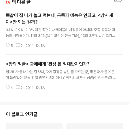
더보기
tv
의 다른 글
똑같이 집 나가 놀고 먹는데, 공중파 예능은 안되고, <삼시세
끼>만 되는 걸까?
글 내용
3.1%, 3.9%, 2.3% 이건 종편이나 케이블의 시청률이 아니다. 주중 공중파 예
능의 시청률이다. 11회 3.1%(닐슨 코리아 전국 기준), 13회 3.9%(닐슨 코리아
전국 기준) 9회 2.3%(닐슨 코리아 전국 기준)이 그 현실이다. 이 중 주말을 책
5
2
2014. 12. 12.
임지던 가 평균 7%의 시청률을 보이다 주중으로 보면서 3%대로 폭락했고, 역
시 그나마 5,4%대가 나오던 시청률이 주중으로 오면서 3%대가 되었다. 의 경
우, 어느 시간대를 가던지 3%대를 넘어서지 못하고 있다. 그런데 이들 프로그
<왕의 얼굴> 광해에게 '관상'은 절대반지인가?
램, 이른바 요즘 트렌드를 충실하게 반영하고 있는 예능들이다. 외국인에, 전원
글 내용
생활의 세컨드 라이프에, 셰어하우스까지. 자연을 벗삼아, 혹은 아름다운 집에
입꼬리가 올라 가는 걸 보니, 자기 감정을 숨길 줄 모르는 군, 좋은 패가 들어 온
서 아름다운 선남선녀 혹은 외국인들이 함께 모여 즐겁게 생활한다. ..
게 틀림없어'12월 11일 방영된 8회 에서 김귀인의 오빠 김공량(이병준 분)과 장
수태(고인범 분)의 장부를 놓고 내기를 하게 된 광해(서인국 분)의 나레이션이
4
2
2014. 12. 12.
다. '관상'에 능통해진 광해가 상대방의 얼굴 표정만으로 그가 가진 패를 읽어내
는 순간이다. 영화 의 설정을 허락도 없에 베꼈다 하여 방영 전부터 논란이 되었
던 은 막상 드라마가 시작되자, 영화에 대한 논란은 수그러 들었다. 그도 그럴 것
이, 왕이 될 얼굴이란 설정의 시작은 비슷하지만, 이야기를 풀어가는 방식이 전
혀 달랐기 때문이다. 영화 은 역적이었던 조상때문에 벼슬길에 나서지 못해 관
이 블로그 인기글
상쟁이가 된 주인공이, 왕의 얼굴을 판가름할 수 있는 능력 때문에, 역사의 풍
파..