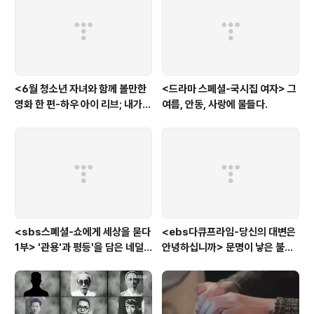
<6월 청소년 자녀와 함께 볼만한
<드라마 스페셜-국시집 여자> 그
영화 한 편-하우 아이 리브; 내가
여름, 안동, 사랑에 물들다.
사는 이유> '전쟁'을 통해 성장하
는 아이
<sbs스폐셜-쇼에게 세상을 묻다
<ebs다큐프라임-당신의 대변은
1부> '관용'과 평등'을 담은 네덜
안녕하십니까> 문명이 낳은 불치
란드와 노르웨이의 예능은?
병, 뒷간에서 해법을 찾다