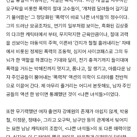
건을 충실히 이행하는, '처절한 폭력'이다. '미친 개'들을 자부하는
오구탁을 비롯한 폭력의 절대 고수들이, '개처럼 달려들어 갈기갈
기 물어뜯는' 그 정당화된 '폭력'이 바로 '나쁜 녀석들'의 정수이다.
그의 드러난 모공조차도, 연기의 일부처럼 보이는, 흑화된 김상중
의 다크한 캐릭터에서 부터, 무지막지한 근육만큼이나, 절대 괴력
을 선보이는 마동석의 주먹, 이른바 '간지가 철철 흘러내리는' 자태
에서 비롯된 정제된 폭력의 조동혁, 심지어 사이코패스로 그의 두
뇌가 한 역할을 하겠다는 기대와 달리, 전기 충격기까지 들이대며
폭력을 거드는 박해진까지 멋지고, 폼나고, 잘 생기고, 아름다운 남
자 주인공들이 뿜어내는 '폭력적' 액션의 미학이 드라마를 전반적
으로 이끌어 간다. 제 아무리 줄거리는 어디서 본듯해도, 남자 주인
공들의 액션 한 방이면 통쾌했던 것이 <나쁜 녀석들>이었다.
또한 무기력했던 여자 출연자 강예원의 존재가 아쉽지 않게, 박웅
철, 이정문, 정태수, 그리고 오구탁, 남구만 등의 관계에서 빚어지
는 묘한 남남 캐릭터의 조합이, <나쁜 녀석들>의 또 다른 매력이었