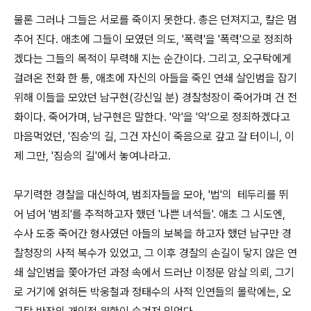
물론 그러나 그들은 서로를 죽이지 못한다. 총은 던져지고, 칼은 멈
추어 진다. 애초에 그들이 모였던 의도, '폭력'을 '폭력'으로 정죄하
겠다는 그들의 목적이 무력해 지는 순간이다. 그리고, 오구탁에게
걸려온 전화 한 통, 애초에 자신의 아들을 죽인 연쇄 살인범을 잡기
위해 이들을 모았던 남구현(강신일 분) 경찰청장이 죽어가며 건 전
화이다. 죽어가며, 남구현은 말한다. '악'을 '악'으로 정죄하겠다고
마음먹었던, '짐승'의 길, 그건 자신이 죽음으로 갚고 갈 터이니, 이
제 그만, '짐승의 길'에서 놓여나라고.
무기력한 경찰을 대신하여, 범죄자들을 모아, '법'의 테두리를 뛰
어 넘어 '범죄'를 추적하고자 했던 '나쁜 녀석들'. 애초 그 시도엔,
수사 도중 죽어간 형사였던 아들의 보복을 하고자 했던 남구만 경
찰청장의 사적 복수가 있었고, 그 이후 경찰의 손길이 닿지 않은 연
쇄 살인범을 쫓아가던 과정 속에서 드러난 이정문 암살 의뢰, 그기
로 거기에 얽혀든 박웅철과 정태수의 사적 인연들의 몰락에는, 오