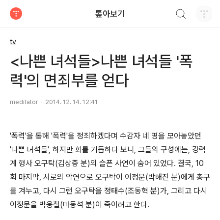
검색하기
톺아보기
티스토리
tv
<나쁜 녀석들>나쁜 녀석들 '폭
력'의 면죄부를 얻다
meditator
2014. 12. 14. 12:41
'폭력'을 통해 '폭력'을 정죄하겠다며 수감자 네 명을 모아놓았던
'나쁜 녀석들', 하지만 회를 거듭하다 보니, 그들의 구성에는, 강력
계 형사 오구탁(김상중 분)의 슬픈 사연이 숨어 있었다. 결국, 10
회 마지막, 서로의 악연으로 오구탁이 이정문(박해진 분)에게 총구
를 겨누고, 다시 그런 오구탁을 정태수(조동혁 분)가, 그리고 다시
이정문을 박웅철(마동석 분)이 죽이려고 한다.