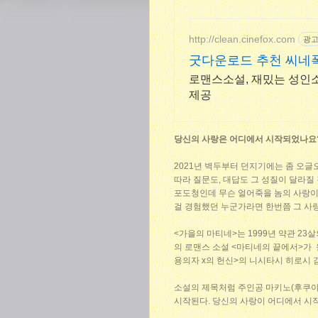
http://clean.cinefox.com
광
굿다운로드 추천 씨네
로맨스소설, 재밌는 성인
제공
당신의 사랑은 어디에서 시작되었나요
2021년 벽두부터 던지기에는 좀 오
따라 질문도, 대답도 그 성질이 달라질
포도청인데 무슨 얼어죽을 놈의 사랑이라
걸 경험했던 누군가라면 한번쯤 그 사랑
<가을의 마티네>는 1999년 약관 2
의 로맨스 소설 <마티네의 끝에서>가 
용의자 x의 헌신>의 니시타시 히로시
소설의 제목처럼 주인공 마키노(후쿠야
시작된다. 당신의 사랑이 어디에서 시작