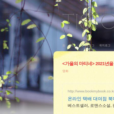
홈
태그
미디어로그
위치로그
<가을의 마티네> 2021년을
영화
http://www.bookmybook.co.k
온라인 택배 대여점 
베스트셀러, 로맨스소설, 