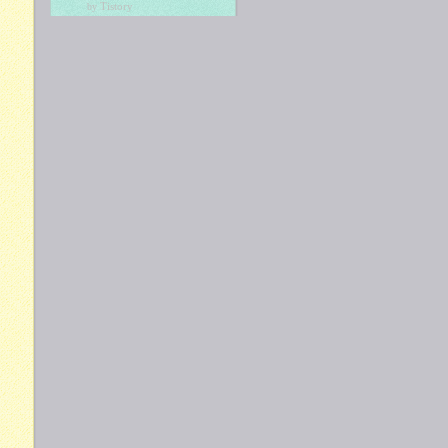
Tistory
by