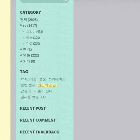
전체
(2008)
tv
(1617)
드라마
(431)
예능
(101)
다큐
(280)
책
(2)
영화
(222)
기타
(8)
sbs스페셜
썰전
쓰리데이즈
힐링 캠프
인간의 조건
갑동이
나 혼자 산다
냄새를 보는 소녀