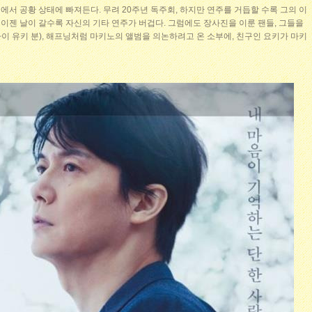
서 공황 상태에 빠져든다. 무려 20주년 독주회, 하지만 연주를 거듭할 수록 그의 이
이젠 날이 갈수록 자신의 기타 연주가 버겁다. 그럼에도 장사진을 이룬 팬들, 그들을
 유키 분), 해프닝처럼 마키노의 앨범을 의논하려고 온 소부에, 친구인 요키가 마키