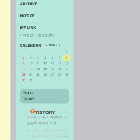
너돌양의 세상전망대.
2026.8
1
2
3
4
5
6
7
8
9
10
11
12
13
14
15
16
17
18
19
20
21
22
23
24
25
26
27
28
29
30
31
지역로그
:
태그
:
미디어로그
:
방명록
:
관리자
:
쓰기
meditator
's Blog is powered by
Daum
& Tattertools / Designed