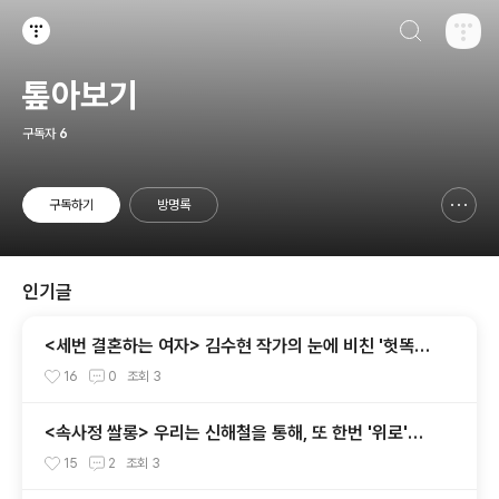
검색하기
티스토리
톺아보기
구독자
6
구독하기
방명록
신고하기 레이어
열기
인기글
<세번 결혼하는 여자> 김수현 작가의 눈에 비친 '헛똑똑
이' 요즘 여자들
16
0
조회
3
<속사정 쌀롱> 우리는 신해철을 통해, 또 한번 '위로'를
받았다. 그는 마지막까지 신해철다웠다.
15
2
조회
3