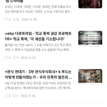
'법'드라마들
고를 반복했다. 일찌기 철학자 들뢰즈는 특정한 삶의 가치
글 내용
와 사고 방식에 얽매이지 않고 끊임없이 자기 자신을 바꾸
남궁민, 이세영, 서하준, 이규형, 정려원, 현재 작품을 하고
어 가며 사는 '노마드적 존재'에 대해 논한 바 있다. 굳이 철
있는 배우들이다. 박은빈, 서현진, 소지섭, 이종석은 얼마전
학자의 이론을 들먹일 것도 없이 아프리카 초원에서 출발
종영을 한 작품의 배우들이다. 이름만으로도 내로라하는
작성시간
5
0
2022. 9. 28.
하여 바다를 건너고, 산..
배우들, 이들 배우들의 공통점은 무엇일까? 맞다, 바로 그
들이 작품 속 분한 캐릭터가 모두 '변호사'이다. 9월 23일
부터 sbs를 통해 시작된 는 2015년 sbs극본 공모전에서
<ebs 다큐프라임 - 학교 폭력 공감 프로젝트
최우수상을 받은 작품이다. 하지만 와의 표절 문제로 몇 년
1부> 학교 폭력, '이 세상을 기소합니다!'
간 발목이 묶였던 작품이다. 그간의 고전이 무색하게 는 전
글 내용
작 의 1%대의 시청률이 무색하게 대번에 8%가 넘는 시청
줄어들기는 커녕 나날이 그 도를 더해가고 있는 학교 폭력,
률로 시청자들의 관심을 끌고 있다. 변호사들이 난무하는
과연 그 '폭력'의 악순환을 멈출 수는 없을까? 학교 폭력의
드라마 가 인기를 끄는 건 이 작품을 이끄는 주인공이 '연
시작은 아주 사소한 사건으로 부터 시작되는 경우가 많다.
작성시간
0
1
2022. 9. 22.
기'와 '흥행'에 있어 입증된 배우인 남궁민인 점도 있지만,
들어주기 힘든 부탁을 받은 학생이 미안하다고 거절한 이
1,2회에..
후, 그 학생은 비난을 받았고, 고립되었다. 그 누구도 그 학
생의 편이 되어주지 않았다. 그런 '따돌림;은 폭력으로 이어
<한식 연대기 - 3부 한식주식회사> k 푸드는
진다. '너 미쳤냐?', '요즘 안 맞았지?', 하는 상시화된 폭력
어떻게 만들어졌는가 - 우리 민족의 발전과 궤
은 피해자를 지옥으로 몰아간다. 하지만 가해자들은 뻔뻔
글 내용
적을 같이 한 '한식'
하게 말한다. '장난'이었어요 . 그리고 어른들은 말한다. '싸
9월 15일 방영된 3부는 한식을 '산업'이라는 관점에서 접
우면서 크는 거지', 여전히 우리 사회는 '장난'치는 친구 관
근해 들어간다. 개미투자자로 분한 주상욱과 그런 개미투
계, 아이들은 다 그런 거라는 식으로 학교 폭력을 대하는 경
자자를 이끄는 주식 크리에이터 슈카가 하나의 기업으로
작성시간
2
1
2022. 9. 16.
우가 많다. 하지만, 그 '장난'이 피해자를 피폐한 삶이나,..
'한식'을 투자적 관점에서 바라보는 식이다. 한식이란? 왜
이런 식의 '접근'을 했을까? 들어가기에 앞서 는 서울대 문