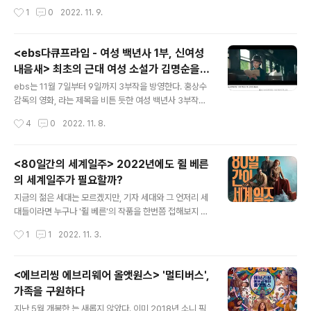
여지책으로 택한 일은 배추와 콩나물을 파는 일이었다. 귀
률 1위 작품으로 시즌 4까지 이어지고 있는 이 작품은 매회
작성시간
1
0
2022. 11. 9.
국한 지 6개월, 1932년 스트레스와 생활고로 인한 영양
실제 유명 배우인 줄리엣 비노쉬, 모니카 벨루치 등이 극 중
실조로 최영숙은 27살의 나이에 세상을 ..
배우로 등장하여 화제가 된 작품이다. 이 작품을 와 의 백승
룡 피디와 의 박소영 작가 등이 함께 리메이크했다. 조여정,
<ebs다큐프라임 - 여성 백년사 1부, 신여성
이희준, 진선규가 '고객' 메쏘드 엔터를 이끌던 황태자의 발
내음새> 최초의 근대 여성 소설가 김명순을
인 날, 그의 무덤 앞에서 그가 일찌기 눈도장을 찍었던 배우
글 내용
아십니까?
진선규가 추모사를 한다. 여전히 대표를 '형'이라 부르며 눈
ebs는 11월 7일부터 9일까지 3부작을 방영한다. 홍상수
물짓는 진선규, 그런 그에게 맞은 편의 이희준이 '분위기 이
감독의 영화, 라는 제목을 비튼 듯한 여성 백년사 3부작의
렇게 만들고 어쩔 거야'라며 일갈한다. 그러자 진선규 배우
제목, 그때도 틀리고 지금도 틀리다, 이를 통해 다큐는 백년
작성시간
4
0
2022. 11. 8.
는 고인이 즐겨부르던 노래로 추도사를 마무리하겠다며 노
전 그때 남성 중심 사회 속에 첫 발을 내딛은 여성들의 '잔
래를 시..
혹사'를 다루며 그때도, 지금도 여전히 자신의 삶을 주체적
으로 살아가기에는 고달픈 여성들의 삶을 살펴보려 한다.
<80일간의 세계일주> 2022년에도 쥘 베른
프로그램은 최근 방송가에서 인기를 끌고 있는 sbs의 와
의 세계일주가 필요할까?
같은 토크멘터리 형식을 차용한다. 방송인 안현모, 김현숙,
글 내용
이승국을 오늘의 패널로 등장시켜, 역사학자 심용환과 함
지금의 젊은 세대는 모르겠지만, 기자 세대와 그 언저리 세
께, 그때와 오늘의 이야기를 견주어 보고자 한다. 의문의 방
대들이라면 누구나 '쥘 베른'의 작품을 한번쯤 접해보지 않
에 들어간 김현숙, 안현모, 이승국 세 사람, 그들에게 갑자
았을까 싶다. 물론, 꼭 원작은 아니다. 하다못해 고 고우영
작성시간
1
1
2022. 11. 3.
기 질문이 던져진다. 남성 독립운동가 세 사람을 말하라. 순
화백이 그린 만화로도, 소년소녀 명작 전집의 축약본으로,
간 당황했지만..
그게 아니면 성룡 주연의 영화로, 를 비롯하여, , , 등의 작품
을 만났다. 그 중 가장 대중적인 인기 작품이라면 가 아닐까
<에브리씽 에브리웨어 올앳원스> '멀티버스',
싶다. 1873년에 출간된 이 작품은 영국의 '신사' 필리어스
가족을 구원하다
포그가 프랑스 하인 장 파스파루투를 데리고 80일 동안 세
글 내용
계 일주를 떠난다는 내용이다. 영국 식민주의 시대, 그리고
지난 5월 개봉한 는 새롭지 않았다. 이미 2018년 소니 픽