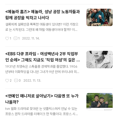
에 대한 갈증을 마피아 식으로 ..
에게 통용될까? 다이어트라는 말만큼 '요요현상'이라는 용
어 역시 일상이 되어간다. 무엇보다 마르고 날씬한 몸이 사
<에놀라 홈즈> 에놀라, 성냥 공장 노동자들과
회적 몸의 기준이 되어버린 사회에서 살이 찐다는 건 게으
함께 공장을 박차고 나서다
르거나 자기 관리를 하지 못했다는 평가를 받고 있다. 살찐
글 내용
사람들은 자책하고 우울해 한다. 11월 21일에서 23일 방
셜록에게 셜록만큼 똑똑한 여동생이 있다면? 이런 가정으
영된 3부작
로 는 시작된다. 그런데 왜 하필 여동생이어야 할까? 이건
영국을 중심으로 그간 백인 남성 중심의 고전들을 성과 인
작성시간
1
1
2022. 11. 14.
종적 평등의 관점에서 재해석하고자 하는 문화적 시도의
일환이다. 당대 최고의 탐정 셜록, 그를 키운 어머니는 아직
영국에서 여성 참정권이 허용되지 않던 시절에 선각자로서
<EBS 다큐 프라임 - 여성백년사 2부 직업부
참정권 운동에 나선 패미니스트 유도리아(헬레나 본햄 카
인 순례> 그때도 지금도 '직업 여성'의 길은 고
터 분)였다. 일찌기 오빠들이 집을 떠나고 어머니와 남겨진
글 내용
달프다
막내 여동생 에놀라(밀리 바비 브라운 분), 어머니는 딸에
1931년 최영숙은 스톡홀름 경제학과를 졸업했다. 1906
게 격투기를 가르치는 등 독립적인 여성으로 살아가기 위
년부터 이화학당을 다니던 그녀가 9년 만에 우리나라 최초
해 필요한 것들을 가르쳤다. 은 에놀라가 전적으로 의지하
로 여성 수학자가 되어 귀국했다는 기사가 신문마다 대서
작성시간
2
0
2022. 11. 13.
던 진보적인 어머니가 사라지고 그 어머니를 찾아 떠나는
특필되었다. 조선에서 여성 노동운동을 하겠다는 야심찬
것으로 탐정 에놀라의 서막을 연다. 이제..
포부를 가졌던 그녀, 하지만 안타깝게도 그녀가 귀국했던
시기는 1929년 대공황의 여파로 실업률이 50%를 육박하
<연예인 매니저로 살아남기> 다음엔 또 누가
던 때였다. 수학자로서 교수의 길을 걷고자 했으나 금의환
나올까?
양을 했다며 반기던 때와 달리 자리는 없었다. 5개 국어를
글 내용
하던 그녀는 어학교수라도 하고자 했으나 그 조차도 그녀
tvn 월화 드라마로 찾아온 는 넷플릭스에서 만날 수 있는
에게 허락되지 않았다. 우리나라 최초의 여성 수학자가 궁
프랑스 원작 드라마를 리메이크 한 작품이다. 프랑스 시청