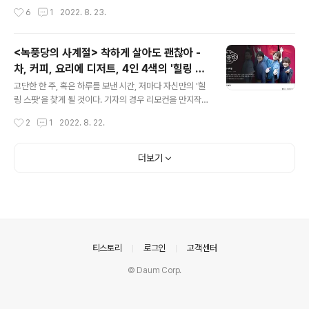
그들을 '저항'과 열정'으로 가득차도록 만들었을까? 1986
각자의 방식으로 차곡차곡 담아냈습니다 제 19회 EBS 국
작성시간
6
1
2022. 8. 23.
년 상해 출신의 소군(여명 분)과 이요(장만옥 분)는 꿈을 이
제 다큐영화제, EIDF 2022가 시작되었다. Pitch your d
루기 위해 홍콩으..
ream, 다큐의 푸른 꿈을 찾아서 라는 슬로건으로 막을 연
영화제는 올해도 ebs 방송과 에무 시네마 등 전세계 유일
<녹풍당의 사계절> 착하게 살아도 괜찮아 -
의 온, 오프라인 페스티벌을 열었다. EIDF2022는 총 24
차, 커피, 요리에 디저트, 4인 4색의 '힐링 스
개국 63개의 작품이 페스티벌 초이스, 컨템포러리 다큐 파
글 내용
팟'
노라마, 커넥티드, 클로즈업 아이콘, 단편 화첩 등 10개의
고단한 한 주, 혹은 하루를 보낸 시간, 저마다 자신만의 '힐
섹션을 통해 출품되었다. 8월 22일 을 시작으로 EBS에서
링 스팟'을 찾게 될 것이다. 기자의 경우 리모컨을 만지작거
는 낮과 밤 시간을 통해 방영되고, 상영관에서 직접 다양한
리며 '조금 느긋한 드라마'를 찾게 된다. 편안한 관계, 나도
작성시간
2
1
2022. 8. 22.
다큐 작품과 만날 수 있다. 또한 언제나 그렇듯 EB..
모르게 레시피를 찾아보게 된 맛있는 음식들, 야곰야곰 어
느새 10부작을 완주하게 된 드라마 이다. . 일본의 명문 숙
박업 가문이 있었다. 그 가문의 후계자인 쌍둥이 두 손주,
더보기
이란성 쌍둥이인 이들은 외모에서 풍기는 분위기부터가 달
랐다. 가문의 기대에 부응하여 불철주야 공부와 사업에 매
진하려 했던 야코우(후지이 류세이 분)와 달리, 동생이던
스이는 어릴 적부터 공부보다는 친구들과 어울리는 것을
좋아했고, 직원으로 일하던 료칸에서는 예의 그 사람좋음
으로 인해 직원 관리에 문제를 일으키곤 했다. 결국 어려운
의안내
티스토리
로그인
고객센터
사정만 봐주다 돈문제를..
© Daum Corp.