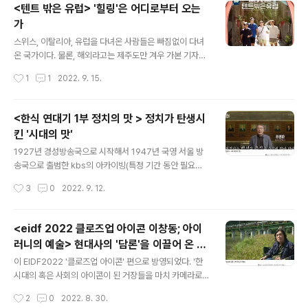
정훈 교수를 비롯한 다수의 전문가들에게 묻는다. '한식이
<텐트 밖은 유럽> '힐링'은 어디로부터 오는
란?' 그런데 각 분야에서 트렌드로서의 한식을 이끌어내고
가
해석해낸 전문가들이 쑥쓰럽게 머리를 긁적인다. 딱 맞춤
글 내용
한 답이 떠오르질 않아서이다. 일본식 간장으로 부터 시작
스위스, 이탈리아, 유럽을 다녀온 사람들은 빠짐없이 다녀
된, 이른바 '왜간장'이라고 불리던 샘표 간장은 한식일까?
온 국가이다. 물론, 해외라고는 제주도만 겨우 가본 기자에
아니, 일본 라멘이 원조인 우리의 라면은? 예전 조상님들은
게는 언감생심이지만, 그래도 책이나, 다녀온 이들의 경험
작성시간
1
1
2022. 9. 15.
드시지 않았다는 튀긴 닭은 또 어떨까? 그렇다면 '집밥'이
담, 영상 등을 통해 그곳이 마치 가본 듯 익숙한 지역이다.
한식일까? 집밥보다 '햇반'이..
그런데, 그 '익숙함'에 신선한 균열을 가져온 프로그램이 있
다. 여행을 가고, 캠핑을 하고 뭐 또 새로울 게 있을까 하는
<한식 연대기 1부 정치의 맛 > 정치가 탄생시
여행 예능에 있어서도 마찬가지다. 유럽으로 캠핑을 가다
킨 '시대의 맛'
니, 뭐가 새로울까 싶은데 보고 있노라면 그곳으로 떠나고
글 내용
싶다. 나도 그곳으로 떠나 스위스 산맥을 마주하고 라면을
1927년 경성방송국으로 시작해서 1947년 국영 서울 방
끓여먹고 싶다. 한적한 이탈리아 마을을 달려보고 싶다. 넉
송국으로 출범한 kbs의 아카이빙(특정 기간 동안 필요한
넉한 리더쉽의 유해진이 이끌고 예능하는 유해진은 이제
기록을 파일로 저장 매체에 보관해 두는 일.)은 그 자체로
작성시간
3
0
2022. 9. 12.
새로울 게 없다. 일찌기 ,로부터 시작해서 , 등 그의 예능 출
우리 현대사의 기록이다. 추석을 맞이하여 kbs는 이 아카
연은 2012년부터 ..
이빙을 기반으로 '일제강점기부터 해방, 한국전쟁의 폐허
를 딛고 이룩한 눈부신 한강의 기적, 88올림픽의 성공, IM
<eidf 2022 클로즈업 아이콘 이창동; 아이
F 위기 극복 등 KBS의 풍부한 아카이브를 발판으로 격동
러니의 예술> 현대사의 '담론'을 이끌어 온 이
의 근현대 120년 역사 안에서 한식이 정치, 경제, 사회와
글 내용
창동, 그의 영화
어떤 상관관계로 변화 발전하는지 밀도 있게 짚'어보는 프
이 EIDF2022 '클로즈업 아이콘' 편으로 방영되었다. '한
로그램을 마련했다. 4부작 이다. 그 중 9월 10일 방영된 1
시대의 혹은 사회의 아이콘이 된 거장들을 마치 카메라로
부는 '정치의 맛'이다. 올 5월 종영된 에서 이방원으로 분했
클로즈업하듯 들여다보며, 이들이 어떠한 삶을 살았고 세
작성시간
2
0
2022. 8. 30.
던 주상욱 배우가 프리젠터로 등장한 1부에는 한국한 중앙
상 사람들은 그들을 어떻게 기억하는지 주목하는' 클로즈