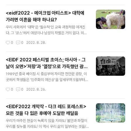
연구원의 주영하..
업 아이콘, 알랭 마자르 감독은 이창동 감독의 최신작 에서
시작하여 , , , , 까지 그의 작품을 공간과 시간을 거슬러 오
<eidf2022 - 메이크업 아티스트> 대학에
른다. 또한 거기서 더 나아가 영화 감독 이전 문학을 하던
가려면 이혼을 해야 하나요?
이창동과 문학을 하기도 이전 어린 이창동의 시간을 주유
글 내용
하며 우리가 아는 이창동의 세계에 대한 이해를 돕는다. 최
우리 사회에서 '대학'은 '필수적'인 교육 과정처럼 여겨진
근 자신의 작품들을 리마스터링 하고 있다는 이창동 감독,
다. 그 '코스'에서 여성이나 남성의 차별은 거의 없다. 외려
그와 함께 그의 지난 작품들을 복기하니 말 그대로 감회가
'대학'이 인생 최대의 관문처럼 여겨져서 문제가 될 정도이
작성시간
0
0
2022. 8. 28.
새롭다. 윤정희 배우가 알츠하이머에 걸린 할머니로 등장
다. '메이크업 아티스트'라는 직업은 어떨까? 모두에게는
하는 2010년 작 , ..
아니겠지만 나름 선망하는 '트렌디'한 직업군이 아닐까? 만
약에 결혼한 아내가 대학에 가서 메이크업 아티스트가 되
<EIDF 2022 페스티벌 초이스; 아시아 - 그
고 싶다면 어떨까? 부부가 모두 직업을 가지는 것이 더는
날이 오면>'저항'과 '열정'으로 가득했던 광장
이상하지 않을 뿐더러, 당연해지는 세상이다. 그런데 동시
글 내용
의 예술가들
대에 살면서 '대학'에 가고 싶다는 이유만으로 '이혼'을 해
1989년 중국 베이징 시 중심부에 자리한 천안문 광장, 이
야 하는 여성의 삶은 어떨까? 자피르 나자피 감독의 이다.
곳에서 학생들은 '민주화의 여신상'을 앞세우며 5월부터
▲ ⓒ EBS 메이크업 아티스트가 되고픈 주부 미나 살레히
'단식 투쟁' 등을 벌여왔다. '학생 운동의 정당성을 인정하
작성시간
0
0
2022. 8. 26.
는 지금 일생일대의 변곡점을 지나고 있는 중이다. 그녀는
며 대화를 시작하라'는 것이 학생들의 주장이었다. 하지만
이란 고원 지대에서 농..
정부는 이를 범법행위로 규정하며 전차와 장갑차를 앞세워
최류탄과 실탄을 발포하며 강제 진압하였다. 1989년 6월
<EIDF2022 개막작 - 다크 레드 포레스트>
4일에 벌어진 천안문 (텐안먼) 사태이다. 정치적 사건으로
모든 것을 다 잃은 후에야 도달한 깨달음
만 기억되는 '텐안먼 사태'를 당시 16살의 꿈많은 소녀였던
글 내용
론자 유 감독이 새로운 시각으로 접근한다. 왜 당시 젊은이
우리가 마주친 현실이 녹록치 않을 지라도/ 불안과 좌절이
들은 광장으로 몰려갔을까? 도대체 어떤 시대의 분위기가
우리를 짖누를 지라도/ 이 역시 우리 삶의 일부라는 것을/