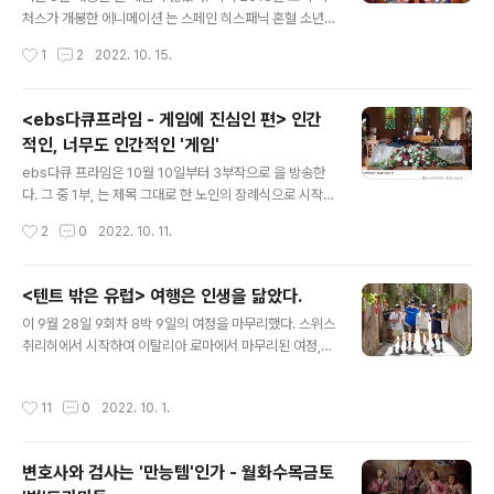
산업혁명의 영향으로 증기기관차가 다니고, 기구가 막 세
처스가 개봉한 에니메이션 는 스페인 히스패닉 혼혈 소년
상에 등장하던 시절, 필리어스 포그는 이러한 '문명적 수
마일스 모랄레스를 주인공으로 '스파이더햄', '스파이더 느
작성시간
1
2
2022. 10. 15.
단'을 활용하여 80일 만에 세계를 일주할 수 있다는 기사
와르' 등등 평행 세계의 '스파이더맨'들을 소환해 지구를 비
를 접하고..
롯한 '멀티버스'의 위기를 구한 바 있다. 당시만 해도 신선
했던 설정, 하지만 '멀티버스' 속 히어로의 활약은 곧 , 에 이
<ebs다큐프라임 - 게임에 진심인 편> 인간
르면 비록 원작의 설정이 그러하다 하더라도 어쩐지 히어
적인, 너무도 인간적인 '게임'
로물의 생명 연장을 위한 '멀티버스'라는 느낌을 지울 수 없
글 내용
었다. 그러기에 올해 아카데미상에서 유력한 여우주연상
ebs다큐 프라임은 10월 10일부터 3부작으로 을 방송한
후보로 거론된다는 라는 장황한 제목을 가진 영화가 '멀티
다. 그 중 1부, 는 제목 그대로 한 노인의 장례식으로 시작된
버스'를 배경으로 한다 했을 때 기대치가 크지 않았다. 하지
다. 성당에서 진행된 경건한 장례식, 고인을 추모하며 그가
작성시간
2
0
2022. 10. 11.
만 막상 영화를 보고 난 후 생각이 달라졌다. 여전히 서사적
남긴 영상을 튼다. 그런데 눈물을 훔치던 경건한 분위기가
콘텐츠로서 '멀..
무색하게 고인이 열렬하게(?) 게임을 즐기는 모습이 보여
진다. 살아생전 고인이 가장 즐겨했던, 혹은 행복한 순간,
<텐트 밖은 유럽> 여행은 인생을 닮았다.
결국 참석한 사람들은 그의 행복한 모습에 함께 웃음을 짓
글 내용
이 9월 28일 9회차 8박 9일의 여정을 마무리했다. 스위스
는다. 게임이란? 은 50여년동안 일보에 대해 글을 써온 미
취리히에서 시작하여 이탈리아 로마에서 마무리된 여정,
국 출신 평론가의 글 모음집이다. 일본에 대해 분석한 그의
의 강궁 피디가 요즘 인기를 끄는 캠핑의 장소를 '유럽'으로
글들 중 특히 주목을 끄는 건 일본 사람들이 즐겨하는 '파친
바꿔놓았다. 말이 8박 9일이지, 시청자들이야 출연진의 여
코'에 대한 분석이다. 온통 시끄럽고 번쩍거리는 기계에 진
작성시간
11
0
2022. 10. 1.
정에 따라 유유히 물 흐르듯 프로그램을 즐기면 그만이지
심으로 매달려 파친코를 즐기는 사람들, 그는 그런 사람들
만 출연자들은 인터라켄으로 부터 시작하여 그린델발트,
의 '몰아'의 경..
푸르카패스, 가르다, 피렌체, 토스카나, 로마에 이르기까지
변호사와 검사는 '만능템'인가 - 월화수목금토
1,484km의 긴 여정동안 날마다 텐트를 치고 짐을 풀고 싸