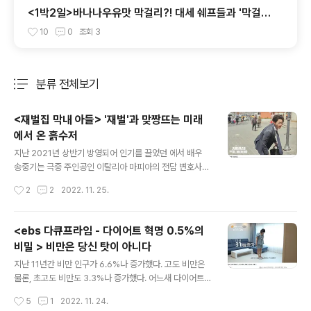
<1박2일>바나나우유맛 막걸리?! 대세 쉐프들과 '막걸리
르네상스'를 꿈꾸다
10
0
조회
3
분류 전체보기
주요 글 목록
<재벌집 막내 아들> '재벌'과 맞짱뜨는 미래
에서 온 흙수저
글 내용
지난 2021년 상반기 방영되어 인기를 끌었던 에서 배우
송중기는 극중 주인공인 이탈리아 마피아의 전담 변호사
콘실리에리로 분했다. 어린 시절 친모에게 버림받고 입양
작성시간
2
2
2022. 11. 25.
된 전력을 가진 빈센조, 하지만 그를 입양한 양부모는 강도
의 손에 살해당하고 이탈리아 마피아 손에 길러지게 된다.
죽은 마피아의 돈을 찾기 위해 돌아온 고국, 하지만 그는 돈
<ebs 다큐프라임 - 다이어트 혁명 0.5%의
대신, 자신을 품어 준 변호사 홍유찬의 죽음 앞에서 예의 마
비밀 > 비만은 당신 탓이 아니다
피아 콘실리에리의 능력을 발휘해 법의 비호를 받는 재벌
글 내용
가를 징벌한다. '악은 악으로 응징한다', 친모에게서, 그리
지난 11년간 비만 인구가 6.6%나 증가했다. 고도 비만은
고 고국에게서 버림받은, 마피아 출신 변호사라는 그의 배
물론, 초고도 비만도 3.3%나 증가했다. 어느새 다이어트
경이, '안티 히어로'로서의 빈센조라는 존재 이유가 된다.
는 산업이 되었다. 365일 다이어트를 한다는 사람들, 과연
작성시간
5
1
2022. 11. 24.
그리고 시청자들은 '법과 상식'만으로 해결되지 않는 정의
적게 먹고 많이 움직여라, 이 다이어트 보편의 법칙이 모두