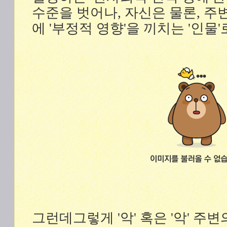
수준을 벗어나, 자신은 물론, 주변
에 '부정적 영향'을 끼치는 '인물
그런데그렇게 '악' 혹은 '악' 