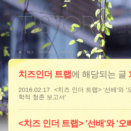
홈
태그
미디어로그
위치로그
방명록
치즈인더 트랩
에 해당되는 글
2016.02.17
<치즈 인더 트랩> '선배'와 
학적 청춘 보고서'
<치즈 인더 트랩> '선배'와 '