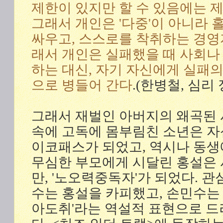
제한이 있지만 할 수 있음에는 
그래서 개인은 '다중'이 아니라
싸우고, 스스로를 착취하는 경영
래서 개인은 실패했을 때 사회나
하는 대신, 자기 자신에게 실패
으로 병들어 간다
.(한병철, 심리
그래서 재벌인 아버지의 왜곡된 
속에 고독에 몸부림친 소년은 자
이코패스가 되었고, 역시나 동
무심한 부모에게 시달린 홍설은
만, '노오력중독자'가 되었다. 
수는 홍설을 카피했고, 손민수는
아도취'라는 역설적 표현으로 드