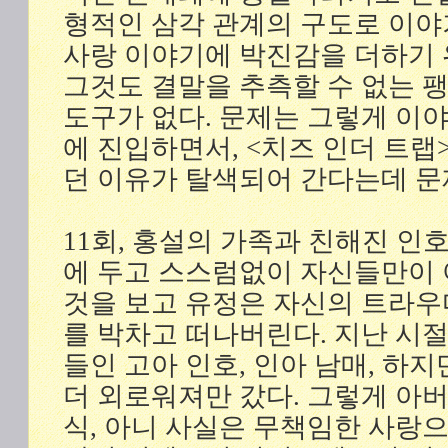
형적인 삼각 관계의 구도로 이야
사랑 이야기에 박진감을 더하기 위
그것도 결말을 추측할 수 없는 
도구가 없다. 문제는 그렇게 이
에 진입하면서, <치즈 인더 트
던 이유가 탈색되어 간다는데 문
11회, 홍설의 가족과 친해진 인
에 두고 스스럼없이 자신들만이 
것을 보고 유정은 자신의 트라우
를 박차고 떠나버린다. 지난 시
들인 고아 인호, 인아 남매, 하
더 외로워져만 갔다. 그렇게 아
식, 아니 사실은 무책임한 사랑