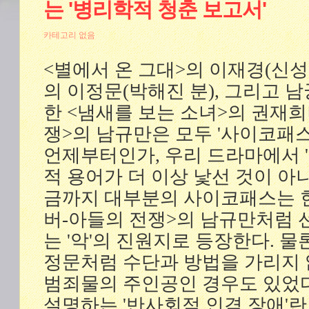
는 '병리학적 청춘 보고서'
카테고리 없음
<별에서 온 그대>의 이재경(신성록
의 이정문(박해진 분), 그리고 
한 <냄새를 보는 소녀>의 권재희
쟁>의 남규만은 모두 '사이코패스
언제부터인가, 우리 드라마에서 
적 용어가 더 이상 낯선 것이 아
금까지 대부분의 사이코패스는 
버-아들의 전쟁>의 남규만처럼 
는 '악'의 진원지로 등장한다. 물
정문처럼 수단과 방법을 가리지
범죄물의 주인공인 경우도 있었다
설명하는 '반사회적 인격 장애'란