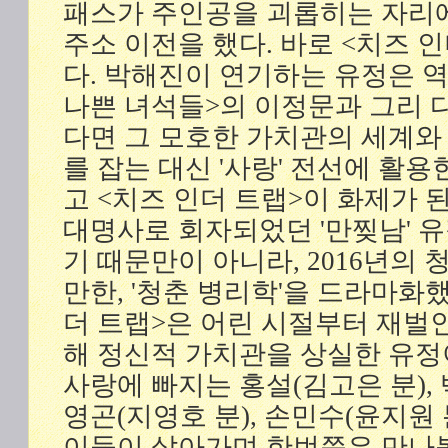
패스가 주인공을 괴롭히는 자리
주소 이전을 했다. 바로 <치즈 
다. 박해진이 연기하는 유정은 역
나쁜 녀석들>의 이정문과 그리 다
다면 그 모호한 가치관의 세계와
를 잡는 대신 '사랑' 전선에 활용
고 <치즈 인더 트랩>이 화제가 된
대명사로 회자되었던 '만찢남' 
기 때문만이 아니라, 2016년의
만한, '청춘 병리학'을 드라마화했
더 트랩>은 어린 시절부터 재벌
해 정신적 가치관을 상실한 유정
사랑에 빠지는 홍설(김고은 분), 
영곤(지영호 분), 손민수(윤지원 
이들이 살아가며 한번쯤은 만나