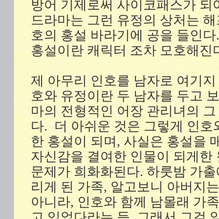
방어 기제로써 사이코패스가 되
드라마는 그런 유정의 상처는 해
호의 홍설 바라기에 공을 들인다
홍설이란 캐릭터 조차 모호해진
제 아무리 인호를 남자로 여기지
호와 유정이란 두 남자를 두고 
마의 전형적인 어장 관리녀의 그
다. 더 아쉬운 것은 그렇게 인
한 홍설이 되며, 사실은 홍설을
자신감을 결여한 인물이 되게한 
문제가 희화화된다. 하룻밤 가출
리게 된 가족, 알고보니 아버지
아니라, 인호와 함께 남몰래 가
고 있었다라는 등, 그래서 그걸