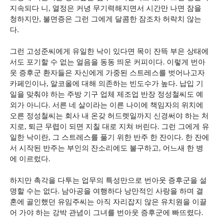
지속되다 니, 열정은 커녕 무기력해지면서 시간만 나면 잠을
청하지만, 불면증은 그런 그에게 달콤한 잠조차 허락치 않는
다.
그런 고성준씨에게 유일한 낙이 있다면 목이 잔뜩 부은 상태에
서도 포기할 수 없는 얼음을 동동 띄운 커피이다. 이렇게 번아
웃 증후군 환자들은 자신에게 가중된 스트레스를 벗어나고자
카페인이나, 알코올에 대해 의존하는 빈도수가 높다. 납입 기
일을 맞춰야 하는 주방 기구 업체 제조업 반장 정성철씨도 예
외가 아니다. 서른 네 살이라는 이른 나이에 책임자의 위치에
오른 정성철씨는 회사 내 온갖 허드렛일까지 신경써야 하는 처
지로, 퇴근 무렵이 되면 지칠 대로 지쳐 버린다. 그런 그에게 유
일한 낙이란, 그 스트레스를 풀기 위한 반주 한 잔이다. 한 잔에
서 시작된 반주는 부인의 잔소리에도 불구하고, 어느새 한 병
에 이르렀다.
하지만 촉각을 다투는 업무의 특성만으로 번아웃 증후군을 설
명할 수는 없다. 남아공을 여행하다 낭만적인 사랑을 하며 결
혼에 골인했던 유임주씨는 아직 자리잡지 않은 유치원을 이끌
어 가야 하는 강박 관념이 그녀를 번아웃 증후군에 빠뜨렸다.