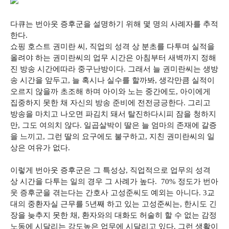
다큐는 번아웃 증후군을 설명하기 위해 몇 명의 사례자를 추적
한다.
쇼핑 호스트 권미란 씨, 직업의 성격 상 분초를 다투며 실적을
올려야 하는 권미란씨의 업무 시간은 아침부터 새벽까지 정해
진 방송 시간에따라 중구난방이다. 그래서 늘 권미란씨는 생방
송 시간을 앞두고, 늘 혹시나 실수를 할까봐, 생각만큼 실적이
오르지 않을까 초조해 하며 아이와 노는 중간에도, 아이에게
집중하지 못한 채 자신의 방송 준비에 전전긍긍한다. 그리고
방송을 마치고 나오면 파김치 돼서 탈진하다시피 잠을 청하지
만, 그도 여의치 않다. 일곱살박이 딸은 늘 엄마의 존재에 갈증
을 느끼고, 그런 딸의 요구에도 불구하고, 지친 권미란씨의 일
상은 여유가 없다.
이렇게 번아웃 증후군은 그 특성상, 직업적으로 업무의 성격
상 시간을 다투는 일의 경우 그 사례가 높다. 70% 정도가 번아
웃 증후군을 겪는다는 간호사 고성준씨도 예외는 아니다. 3교
대의 중환자실 근무를 5년째 하고 있는 고성준씨는, 한시도 긴
장을 늦추지 못한 채, 환자와의 대화도 허술히 할 수 없는 감정
노동에 시달리는 강도높은 업무에 시달리고 있다. 그런 생활이