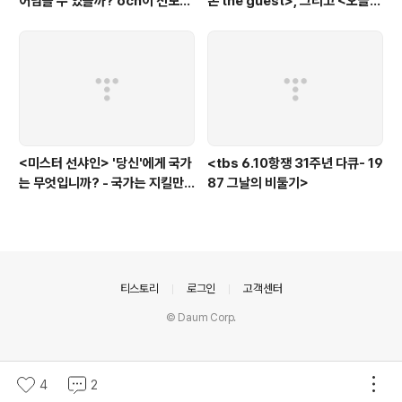
어넘을 수 있을까? ocn이 선보인
손 the guest>, 그리고 <오늘의
또 하나의 '악령 퇴치 스릴러'
탐정>, <러블리 호러블리>
<미스터 선샤인> '당신'에게 국가
<tbs 6.10항쟁 31주년 다큐- 19
는 무엇입니까? - 국가는 지킬만
87 그날의 비둘기>
한 가치가 있는 것인가?에 대한
'낭만적'인 질문
의안내
티스토리
로그인
고객센터
© Daum Corp.
4
2