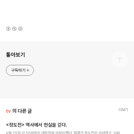
(새창열림)
로그 정보
톺아보기
구독하기
더보기
tv
의 다른 글
<정도전> 역사에서 현실을 긷다.
글 내용
6월 29일 이 50부작의 대장정을 마무리했다. 혁명가 정도전은 사라졌고, 이씨