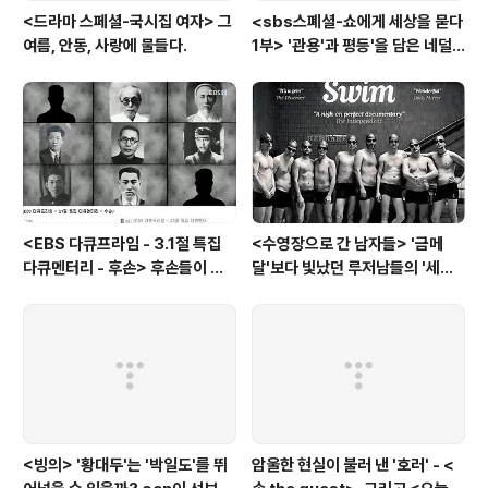
<드라마 스페셜-국시집 여자> 그
<sbs스폐셜-쇼에게 세상을 묻다
여름, 안동, 사랑에 물들다.
1부> '관용'과 평등'을 담은 네덜
란드와 노르웨이의 예능은?
<EBS 다큐프라임 - 3.1절 특집
<수영장으로 간 남자들> '금메
다큐멘터리 - 후손> 후손들이 말
달'보다 빛났던 루저남들의 '세라
하는 그날의 '독립운동가'들, 그리
비(c'est la vie)
고 후손들이 짊어진 삶의 무게
<빙의> '황대두'는 '박일도'를 뛰
암울한 현실이 불러 낸 '호러' - <