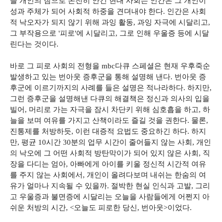
을 개인의 짐으로 온전히 안긴 현대 사회는 인간은 그 개인이
성과 주체가 되어 사회적 하중을 견뎌내야 한다. 인간은 사회
적 낙오자가 되지 않기 위해 과잉 활동, 과잉 자극에 시달리고,
그 부작용으로 '피로'에 시달리고, 그로 인해 우울증 등에 시달
린다는 것이다.
바로 그 피로 사회의 전형을 mbc다큐 스페셜은 현재 우후죽순
발생하고 있는 번아웃 증후군을 통해 설명해 낸다. 번아웃 증
후군에 이르기까지의 사례를 들은 설명은 적나라하다. 하지만,
그런 증후군을 설명해낸 다큐의 해결책은 정신과 의사의 입을
빌어, 머리로 가는 자극을 잠시 차단키 위해 심호흡을 하고, 하
늘을 보며 여유를 가지고 산책이라도 즐길 것을 권한다. 물론,
진통제를 처방하듯, 이런 대증적 요법도 중요하긴 하다. 하지
만, 평균 10시간 30분의 업무 시간이 줄어들지 않는 사회, 개인
의 낙오에 그 어떤 사회적 방탄막이가 되어 있지 않은 사회, 직
장을 다디는 엄아, 아빠에게 아이를 키울 정신적 시간적 여유
를 주지 않는 사회에서, 개인이 올려다보며 내쉬는 한숨의 여
유가 얼마나 지속될 수 있을까. 절박한 현실 인식과 고발, 그리
고 우울증과 불면증에 시달리는 오늘을 사람들에게 어쩐지 아
쉬운 처방의 시간, <오늘도 피로한 당신, 번아웃>이었다.