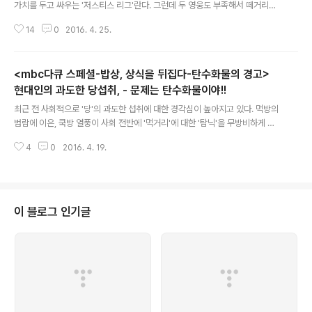
가치를 두고 싸우는 '저스티스 리그'란다. 그런데 두 영웅도 부족해서 떼거리로
편을 먹고 싸우겠단다. 가 그렇다. 지구를 지키던 영웅들이, 각자가 가진 트라우
14
0
2016. 4. 25.
마와 가치관의 혼돈으로 오히려 지구를 혼란에 빠뜨린다. 이렇게 영웅도 고민하
고 고뇌하는 시대다. 하지만, 정작 현실에서 우리가 위험에 빠졌을 때 우리를 구
하러 나타나는 수퍼맨은 영화에서 봤던 그들이 아니다. 사람인 소방관들이다.
<mbc다큐 스페셜-밥상, 상식을 뒤집다-탄수화물의 경고>
하지만, 우리를 비롯한 이 사회는 그들에게 영화 속 영웅들보다도 더한 짐을 지
운다. 차마 인간의 영역으론 감당하기 힘든. 소방의 날은 11월 9일이다. 소방의
현대인의 과도한 당섭취, - 문제는 탄수화물이야!!
글 내용
날도 아닌데 4월 24일 방영된 은 소방관들의 이야기를 다루었다. 는 어쩌면 우
최근 전 사회적으로 '당'의 과도한 섭취에 대한 경각심이 높아지고 있다. 먹방의
리 사회의 ..
범람에 이은, 쿡방 열풍이 사회 전반에 '먹거리'에 대한 '탐닉'을 무방비하게 만
들고, 사회적 성취로 도달하지 못한 개별화된 사람들의 열망은 가장 용이한
4
0
2016. 4. 19.
'먹'는 열망으로 이어져 '탐식'이 현재 대한민국 사회의 한 현상으로 자리잡게 되
었다. 그런 가운데 '탐식'의 중심에 있는 과도한 '당'의 섭취에 대해 황교익 씨 등
의 맛 칼럼니스트와, sbs 스페셜 들의 다큐 등이 중심이 되어 꾸준한 문제 제기
가 이루어졌고, 한동안 붐을 이루던 무방비한 '탐식'의 열풍은 이제 자기 점검에
단계에 이르렀다. 그에 따라 심지어 된장 찌개에 까지 설탕을 넣어 먹는 최근의
이 블로그 인기글
당의 과도한 섭취에 대해 비판적 시각이 대두되었다. 과연 우리가 지금까지 ..