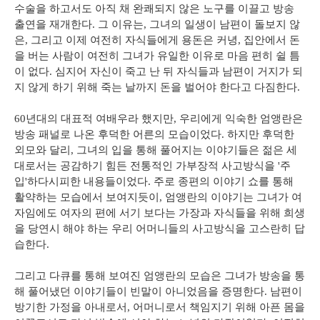
수술을 하고서도 아직 채 완쾌되지 않은 노구를 이끌고 방송
출연을 재개한다. 그 이유는, 그녀의 일생이 남편이 돌보지 않
은, 그리고 이제 여전히 자식들에게 용돈은 커녕, 집안에서 돈
을 버는 사람이 여전히 그녀가 유일한 이유로 마음 편히 쉴 틈
이 없다. 심지어 자신이 죽고 난 뒤 자식들과 남편이 거지가 되
지 않게 하기 위해 죽는 날까지 돈을 벌어야 한다고 다짐한다.
60년대의 대표적 여배우라 했지만, 우리에게 익숙한 엄앵란은
방송 패널로 나온 후덕한 어른의 모습이었다. 하지만 후덕한
외모와 달리, 그녀의 입을 통해 풀어지는 이야기들은 젊은 세
대로서는 공감하기 힘든 전통적인 가부장적 사고방식을 '주
입'하다시피한 내용들이었다. 주로 종편의 이야기 쇼를 통해
활약하는 모습에서 보여지듯이, 엄앵란의 이야기는 그녀가 여
자임에도 여자의 편에 서기 보다는 가장과 자식들을 위해 희생
을 당연시 해야 하는 우리 어머니들의 사고방식을 고스란히 답
습한다.
그리고 다큐를 통해 보여진 엄앵란의 모습은 그녀가 방송을 통
해 풀어냈던 이야기들이 빈말이 아니었음을 증명한다. 남편이
방기한 가정을 아내로서, 어머니로서 책임지기 위해 아픈 몸을