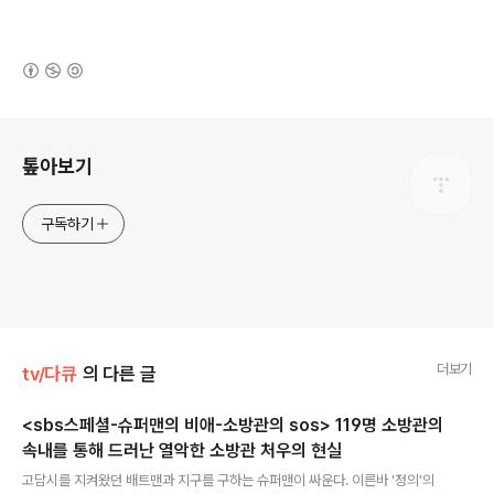
(새창열림)
로그 정보
톺아보기
구독하기
더보기
tv/다큐
의 다른 글
<sbs스페셜-슈퍼맨의 비애-소방관의 sos> 119명 소방관의
속내를 통해 드러난 열악한 소방관 처우의 현실
글 내용
고담시를 지켜왔던 배트맨과 지구를 구하는 슈퍼맨이 싸운다. 이른바 '정의'의