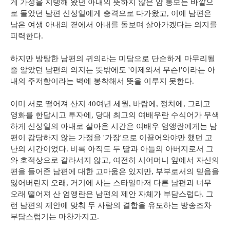
게 가정을 지탱해 왔던 아내의 뜻하지 않은 암 통보는 바깥으
로 돌았던 남편 신성일에게 충격으로 다가왔고, 이에 남편은
남은 여생 아내의 곁에서 아내를 돌보며 살아가겠다는 의지를
피력한다.
하지만 방탕한 남편의 귀의라는 미담으로 단순하게 마무리될
줄 알았던 남편의 의지는 뜻밖에도 '이제와서 무슨!'이라는 아
내의 주저함이라는 벽에 봉착해서 뜻을 이루지 못한다.
이미 서로 떨어져 산지 40여년 세월, 바람에, 정치에, 그리고
영화를 한답시고 투자에, 당대 최고의 여배우란 수식어가 무색
하게 신성일의 아내로 살아온 시간은 여배우 엄앵란에게는 남
편이 감당하지 않는 가정을 '가장'으로 이끌어와야만 했던 고
난의 시간이었다. 비록 아직도 두 딸과 아들의 아버지로서 그
와 호적상으로 갈라서지 않고, 여전히 시어머니 앞에서 자신의
편을 들어준 남편에 대한 고마움은 있지만, 부부로서의 믿음을
잃어버린지 오래, 거기에 사는 스타일마저 다른 남편과 너무
오래 떨어져 산 엄앵란은 남편의 제안 자체가 부담스럽다. 그
런 남편의 제안에 맞춰 두 사람의 결합을 유도하는 방송조차
부담스럽기는 마찬가지고.