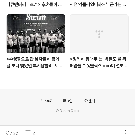
다큐멘터리 - 후손> 후손들이 말
신은 악플러입니까> 누군가는 강
하는 그날의 '독립운동가'들, 그리
박증으로, 또 다른 누군가는 심심
고 후손들이 짊어진 삶의 무게
풀이로, 그들이 만든 악플의 웅덩
이에 누군가는 죽임을 당할 수도
있다
<수영장으로 간 남자들> '금메
<빙의> '황대두'는 '박일도'를 뛰
달'보다 빛났던 루저남들의 '세라
어넘을 수 있을까? ocn이 선보인
비(c'est la vie)
또 하나의 '악령 퇴치 스릴러'
의안내
티스토리
로그인
고객센터
© Daum Corp.
32
2