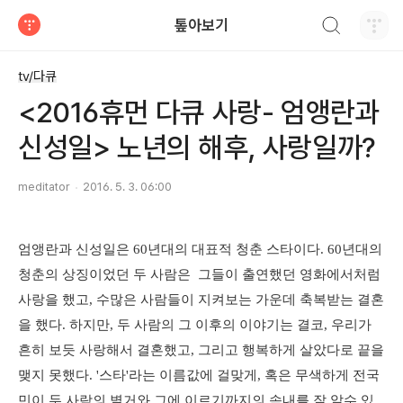
검색하기
톺아보기
티스토리
tv/다큐
<2016휴먼 다큐 사랑- 엄앵란과
신성일> 노년의 해후, 사랑일까?
meditator
2016. 5. 3. 06:00
엄앵란과 신성일은 60년대의 대표적 청춘 스타이다. 60년대의
청춘의 상징이었던 두 사람은 그들이 출연했던 영화에서처럼
사랑을 했고, 수많은 사람들이 지켜보는 가운데 축복받는 결혼
을 했다. 하지만, 두 사람의 그 이후의 이야기는 결코, 우리가
흔히 보듯 사랑해서 결혼했고, 그리고 행복하게 살았다로 끝을
맺지 못했다. '스타'라는 이름값에 걸맞게, 혹은 무색하게 전국
민이 두 사람의 별거와 그에 이르기까지의 속내를 잘 알수 있