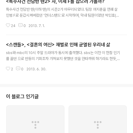
<특수사건 전담반 텐2> 자, 이제 F를 잡으러 가볼까?
글 내용
특수사건 전담반 텐(이하 텐)의 시즌2가 마무리되었다. 팀장 여지훈을 연쇄 살
인범 F로 둔갑시켜버렸던 '언더스탠드'로 시작하여, 막내 팀원이었던 박민호(최
우식 분)의 죽음(?)을 다룬 '박민호 납치 사건'으로 12부작의 대장정을 마무리했
24
0
2013. 7. 1.
다. 그리고 마지막 회, 여지훈(주상욱 분)은 이제 더는 당신들이 쓸모가 없다며
텐팀을 해체해 버린다. 하지만, 12 회의 마지막, 교도소의 문이 열리고, 아내를
죽였다는 모범수 한 사람이 출소한다. 8년이라, F의 마지막 연쇄 살인이 벌어진
<스캔들>, <결혼의 여신> 재벌로 인해 균열된 우리네 삶
지, 햇수로 8년이 흘렀다. 햇빛 속에 드러난 그의 실루엣을 잡은 카메라는 암시
글 내용
한다. 그가 바로, F라는 것을, 그리고 아마도 텐팀은 다시 모일 수 밖에 없다는
sbs와 mbc의 10시 주말 드라마가 동시에 출격했다. sbs는 이전 이 한참 인기
것을, 투자만 된다면(?), 텐 시리즈는 계속 되리라는 것을. 텐 시즌 ..
를 끌던 으로 반등의 기회조차 가져보지 못했던 것을 안타까워 하기라도 한듯,
의 예정되어 있던 회차를 줄여가며, mbc과 동시에 시작하는 의욕(?)을 보였다.
2
0
2013. 6. 30.
그리고 그 의욕을 뒷받침하듯, 남상미와 이상우의 적나라한 러브씬에 이은 베드
씬에, 홍혜정(이태란 분), 송지선(조민수 분), 권은희(장영남 분)의 결혼 생활을
파노라마처럼 조망함으로써, '그 어떤 취향을 가진 고객도 다 만족시켜 드릴 수
있습니다'라는 광고 멘트와도 같은 출사표를 던졌다. 하지만, 늘 주말 시청률 1
위 자리를 선점하던 kbs2의 8시 주말 드라마에게 치욕을 안겨 주었던 의 후광
이 블로그 인기글
을 업은 도 만만치 않다. 드라마가 시작하자마자 등장한 형사 하은중(갬재원..