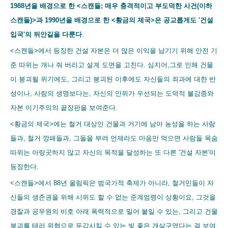
1988년을 배경으로 한 <스캔들; 매우 충격적이고 부도덕한 사건(이하
스캔들)>과 1990년을 배경으로 한 <황금의 제국>은 공교롭게도 '건설
입국'의 뒤안길을 다룬다
.
<스캔들>에서 등장한 건설 자본은 더 많은 이익을 남기기 위해 안전 기
준 따위는 개나 줘 버리고 설계 도면을 고친다. 심지어,그로 인해 건물
이 붕괴될 위기에도, 그리고 붕괴된 이후에도 자신들의 죄과에 대한 반
성이나, 사람의 생명보다는, 자신의 안위가 우선되는 도덕적 불감증와
자본 이기주의의 끝장판을 보여준다.
<황금의 제국>에는 철거 대상인 건물과 거기에 남아 농성을 하는 사람
들과, 철거 깡패들과, 그들을 부려 언제라도 마음만 먹으면 사람들 목숨
따위는 아랑곳하지 않고 자신의 목적을 달성하는 또 다른 '건설 자본'이
등장한다.
<스캔들>에서 88년 올림픽은 범국가적 축제가 아니라, 철거민들이 자
신들의 생존권을 위해 시위도 할 수 없는 준계엄령이 상황이요, 그것을
경찰과 공무원의 비호 아래 폭력적으로 밀어 붙일 수 있는, 그리고 건물
붕괴를 테러 위협으로 둔갑시킬 수 있는 빛 좋은 개살구였다는 걸 보여