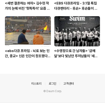
<세번 결혼하는 여자> 김수현 작
<EBS 다큐프라임 - 3.1절 특집
가의 눈에 비친 '헛똑똑이' 요즘 여
다큐멘터리 - 후손> 후손들이 말
자들
하는 그날의 '독립운동가'들, 그리
고 후손들이 짊어진 삶의 무게
<ebs다큐 프라임 - 뇌로 보는 인
<수영장으로 간 남자들> '금메
간, 종교> 신은 인간이 창조했다 -
달'보다 빛났던 루저남들의 '세라
뇌과학이 던진 도발적 정의,
비(c'est la vie)
의안내
티스토리
로그인
고객센터
© Daum Corp.