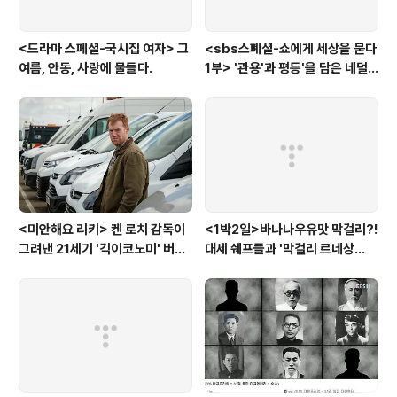
<드라마 스페셜-국시집 여자> 그
<sbs스폐셜-쇼에게 세상을 묻다
여름, 안동, 사랑에 물들다.
1부> '관용'과 평등'을 담은 네덜
란드와 노르웨이의 예능은?
<미안해요 리키> 켄 로치 감독이
<1박2일>바나나우유맛 막걸리?!
그려낸 21세기 '긱이코노미' 버전
대세 쉐프들과 '막걸리 르네상
모던타임즈
스'를 꿈꾸다