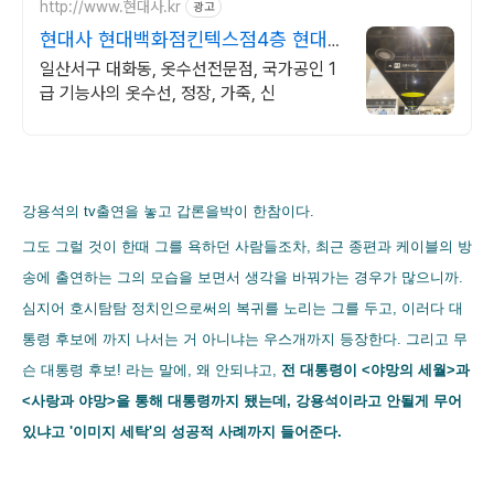
http://www.현대사.kr
광고
현대사 현대백화점킨텍스점4층 현대
백화점 킨텍스점4층수선실
일산서구 대화동, 옷수선전문점, 국가공인 1
급 기능사의 옷수선, 정장, 가죽, 신
강용석의 tv출연을 놓고 갑론을박이 한참이다.
그도 그럴 것이 한때 그를 욕하던 사람들조차, 최근 종편과 케이블의 방
송에 출연하는 그의 모습을 보면서 생각을 바꿔가는 경우가 많으니까.
심지어 호시탐탐 정치인으로써의 복귀를 노리는 그를 두고, 이러다 대
통령 후보에 까지 나서는 거 아니냐는 우스개까지 등장한다. 그리고 무
슨 대통령 후보! 라는 말에, 왜 안되냐고,
전 대통령이 <야망의 세월>과
<사랑과 야망>을 통해 대통령까지 됐는데, 강용석이라고 안될게 무어
있냐고 '이미지 세탁'의 성공적 사례까지 들어준다.