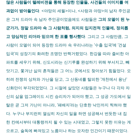
많은 사람들이 텔레비젼을 통해 등장한 인물들, 사건들의 이미지를 여
과없이 받아들인다
. <야망의 세월>이나, <사랑과 야망>의 남자 주인공
은 그저 드라마 속 남자 주인공이었음에도 사람들은
그의 모델이 된 누
군가가, 정말 드라마 속 그 사람처럼, 의지의 입지전적 인물에, 정의롭
고 양심적인 리더라 믿으며 한 표를 행사했다
. 그리고 그 사람만큼, 그
사람이 모델이 되어 등장한 드라마 속 우리나라는 '수출 입국'에 '건설
입국'의 성장기의 화려한 조명만 반짝거렸었다. 한강을 따라 즐비한 아
파트를 세우기 위해, 신도시라는 신기루를 완성하기 위해 부서지고, 빼
앗기고, 쫓겨난 삶의 흔적들은 그 어느 곳에서도 찾아보기 힘들었다. 오
히려 전쟁의 상처와 가난을 딛고, 그 산동네를 탈피한 '개천에서 용난'
신화만이 부각되었었다. 그 시절에 살았던 사람들은 누구나 다 각자 자
신의 삶을 업그레이드 시킨 승리자가 되어야 했고, 그 성공 가도에서 일
탈은 곧 그저 가난이 아니라, '패배자'라는 단호한 낙인까지 찍혀야 했
다. 누구나 부지런히 열심히 자신의 일을 하면 성공해서 번듯한 내 집
한 칸에서부터 대통령까지 될 수 있는 시대였고, 그렇지 못한 이유는 게
으르고, 술독에 빠져있고 노름이나 하는 모자란 인간이기 때문이었다.