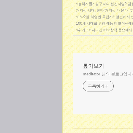
<능력자들> 김구라의 선견지명? 김
개저씨 시대, 진짜 '개저씨'가 온다
(0
<1박2일-하얼빈 특집> 하얼빈에서 
100세 시대를 위한 예능의 포석-<예
<위키드> 사라진 mbc창작 동요제의
톺아보기
meditator 님의 블로그입니
구독하기