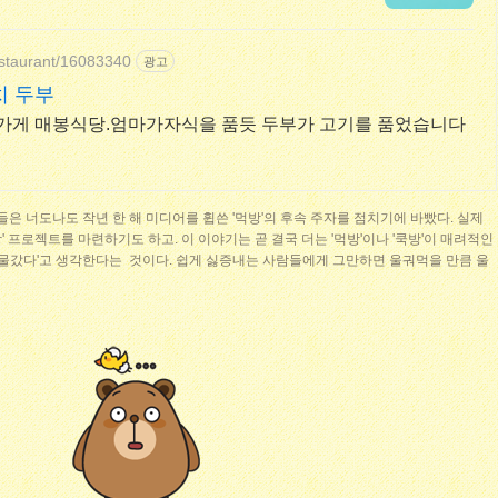
estaurant/16083340
광고
치 두부
가게 매봉식당.엄마가자식을 품듯 두부가 고기를 품었습니다
들은 너도나도 작년 한 해 미디어를 휩쓴 '먹방'의 후속 주자를 점치기에 바빴다. 실제
집방' 프로젝트를 마련하기도 하고. 이 이야기는 곧 결국 더는 '먹방'이나 '쿡방'이 매려적인
 물갔다'고 생각한다는 것이다. 쉽게 싫증내는 사람들에게 그만하면 울궈먹을 만큼 울