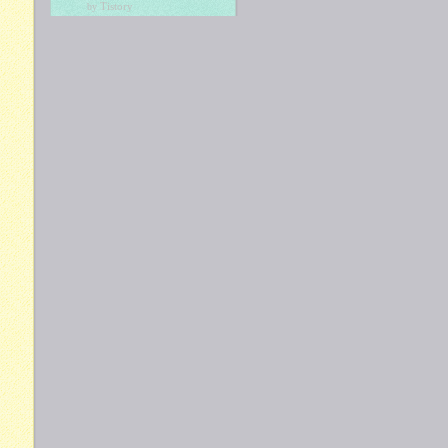
Tistory
by