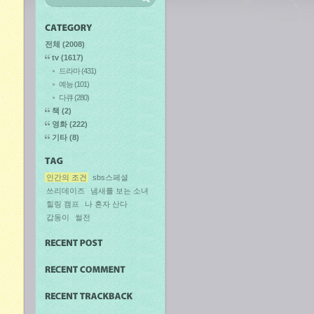
전체
(2008)
tv
(1617)
드라마
(431)
예능
(101)
다큐
(280)
책
(2)
영화
(222)
기타
(8)
인간의 조건
sbs스페셜
쓰리데이즈
냄새를 보는 소녀
힐링 캠프
나 혼자 산다
갑동이
썰전