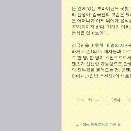
눈 앞에 있는 후라이팬도 못찾고
리 신생아' 김국진의 모습은 묘
은 어머니가 이제 너에게 음식
곡'하기까지 한다. 기러기 아빠
능성을 열어보인다.
김국진을 비롯한 네 명의 제자들
하게 시즌1의 네 제자들과 다르
그 한 명, 한 명이 스핀오프로
텐츠가 신선한 가능성으로 탄생
의 진부함을 불러오는 건, 콘
면에서, <집밥 백선생>의 새로
5
구독하기
'
tv
>
예능
' 카테고리의 다른 글