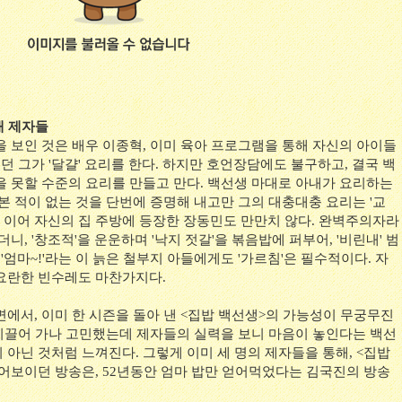
새 제자들
을 보인 것은 배우 이종혁, 이미 육아 프로그램을 통해 자신의 아이들
있던 그가 '달걀' 요리를 한다. 하지만 호언장담에도 불구하고, 결국 백
을 못할 수준의 요리를 만들고 만다. 백선생 마대로 아내가 요리하는
본 적이 없는 것을 단번에 증명해 내고만 그의 대충대충 요리는 '교
를 이어 자신의 집 주방에 등장한 장동민도 만만치 않다. 완벽주의자라
니, '창조적'을 운운하며 '낙지 젓갈'을 볶음밥에 퍼부어, '비린내' 범
'엄마~!'라는 이 늙은 철부지 아들에게도 '가르침'은 필수적이다. 자
요란한 빈수레도 마찬가지다.
에서, 이미 한 시즌을 돌아 낸 <집밥 백선생>의 가능성이 무궁무진
 이끌어 가나 고민했는데 제자들의 실력을 보니 마음이 놓인다는 백선
아닌 것처럼 느껴진다. 그렇게 이미 세 명의 제자들을 통해, <집밥
어보이던 방송은, 52년동안 엄마 밥만 얻어먹었다는 김국진의 방송