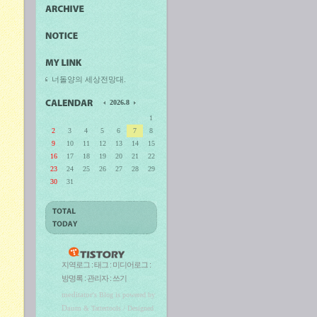
너돌양의 세상전망대.
2026.8
1
2
3
4
5
6
7
8
9
10
11
12
13
14
15
16
17
18
19
20
21
22
23
24
25
26
27
28
29
30
31
지역로그
:
태그
:
미디어로그
:
방명록
:
관리자
:
쓰기
meditator
's Blog is powered by
Daum
& Tattertools / Designed