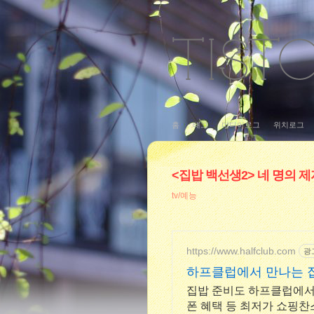
홈
태그
미디어로그
위치로그
<집밥 백선생2> 네 명의 
tv/예능
https://www.halfclub.com
광
하프클럽에서 만나는 집
집밥 준비도 하프클럽에서
폰 혜택 등 최저가 쇼핑찬