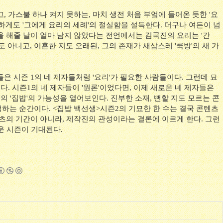
, 가스불 하나 켜지 못하는, 마치 생전 처음 부엌에 들어온 듯한 '요
하게도 '그에게 요리의 세례'의 절실함을 설득한다. 더구나 여든이 넘
을 해줄 날이 얼마 남지 않았다는 전언에서는 김국진의 요리는 '간
도 아니고, 이혼한 지도 오래된, 그의 존재가 새삼스레 '쿡방'의 새 가
은 시즌 1의 네 제자들처럼 '요리'가 필요한 사람들이다. 그런데 묘
다. 시즌1의 네 제자들이 '원론'이었다면, 이제 새로운 네 제자들은
서의 '집밥'의 가능성을 열어보인다. 진부한 소재, 뻔할 지도 모르는 콘
하는 순간이다. <집밥 백선생>시즌2의 기묘한 한 수는 결국 콘텐츠
텐츠의 기간이 아니라, 제작진의 관성이라는 결론에 이르게 한다. 그런
운 시즌이 기대된다.