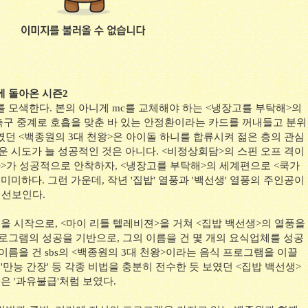
에 돌아온 시즌2
 모색한다. 본의 아니게 mc를 교체해야 하는 <냉장고를 부탁해>의
 축구 중계로 호흡을 맞춘 바 있는 안정환이라는 카드를 꺼내들고 분위
였던 <백종원의 3대 천왕>은 아이돌 하니를 합류시켜 젊은 층의 관심
운 시도가 늘 성공적인 것은 아니다. <비정상회담>의 스핀 오프 격이
가>가 성공적으로 안착하자, <냉장고를 부탁해>의 세계편으로 <쿡가
미미하다. 그런 가운데, 작년 '집밥' 열풍과 '백선생' 열풍의 주인공이
 선보인다.
을 시작으로, <마이 리틀 텔레비젼>을 거쳐 <집밥 백선생>의 열풍을
프로그램의 성공을 기반으로, 그의 이름을 건 몇 개의 요식업체를 성공
이름을 건 sbs의 <백종원의 3대 천왕>이라는 음식 프로그램을 이끌
'만능 간장' 등 각종 비법을 충분히 전수한 듯 보였던 <집밥 백선생>
은 '과유불급'처럼 보였다.