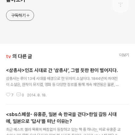
구독하기
더보기
tv
의 다른 글
<삼총사>인조 시대로 간 '삼총사', 그럴 듯한 판이 벌어지다.
글 내용
삼총사는 루이 13세 시대를 배경으로 한 뒤마의 소설이다. 1844년에 씌여진
이 소설은, 원작이 뮤지컬, 영화 등 다양한 장르를 통해 계속 재연됨은 물론, 원
안을 기초로 한 다양한 버전의 '삼총사'가 만들어져 왔다. 여러 아이돌들이 달타
7
0
2014. 8. 18.
냥이 되어, 지금도 어디선가 막을 올리고 있는 '삼총사' 뮤지컬이 바로 그것이며,
폴w 앤더슨 감독의 '삼총사'는 3d 버전으로 화려하게 재탄생되기도 하였다. 이
렇게 시대를 막론하고, 여전히 '삼총사'가 대중들에게 인기를 끄는 이유는, 타락
<sbs스페셜- 유홍준, 일본 속 한국을 걷다>한일 갈등 시대
한 권력에 저항하는 의협심 강한 네 젊은이의 좌충우돌 열혈 투쟁기가 아마도
가장 핵심적인 이유일 것이다. 또한 삼총사와 달타냥 네 명이 선보이는 다양한
에, 일본으로 '답사'를 떠난 이유는?
글 내용
캐릭터의 향연 역시, 유명세의 한 이유라는 걸 부정하는 사람은 없을 것이다. 이
최근 베스트 셀러 목록에 빠짐없이 등장하고 있는 책 중 하나는, 바로 유홍준 교
제,..