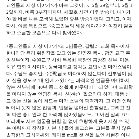
교인들의 세상 이야기>가 바로 그것이다. 5월 29일부터, 6월 1
2일까지, 비록 3부작이지만, 세월호 사건 이후 방송이, 나아가
야 할 바를 나름 모색해 보았던 좋은 방송이었다. 그리고, 이제
다시, 여름 특집으로 <종교인들의 세상 이야기>가 여전히 털털
하고 소탈한 모습으로 다시 찾아왔다.
<종교인들의 세상 이야기>의 3님들은, 갈릴리 교회 목사이자
한나라당 윤리 위원장을 맡고 있는 인명진 목사, 광명 교구 주
임신부이자, 수원교구 사회 복음화 국장인 홍창진 신부, 마음
치유 협회 이사이자, 동국대학교 정각원 교법사인 마가스님이
다. 주님도 좋지만, 주(酒)님도 마다하지 않는다며 신부님이 맞
어 싶을 정도로 '내 안에 개있다'는 파격적인 언급을 마다하지
않는 신부님에, 40년 종교 생활에 반무당이 다되었다며 노회함
을 마다치 않는 인명진 목사, 신(神)이 필요하다 하자, 대뜸 신
고 있는 신을 높이 쳐드는 마가 스님의 파격까지, 그 어떤 엔터
테이너 못지 않은 입담과, 입담을 넘어선 촌철살인, 그리고 전
혀 다른 종교인과 한 자리에 앉아있음에도, 그 어떤 말의 끄트
머리에도 서로 얼굴을 붉힐 일 없이 호탕하게 웃어제칠 수 있
는 아량까지 장착한 세분 '님'들의 토크쇼는, 그분들 못지 않은
솔직함의 고성국씨와, 케이블 mc로 첫 선을 보인 서현진 아나