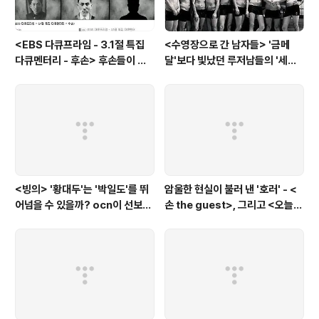
<EBS 다큐프라임 - 3.1절 특집
<수영장으로 간 남자들> '금메
다큐멘터리 - 후손> 후손들이 말
달'보다 빛났던 루저남들의 '세라
하는 그날의 '독립운동가'들, 그리
비(c'est la vie)
고 후손들이 짊어진 삶의 무게
<빙의> '황대두'는 '박일도'를 뛰
암울한 현실이 불러 낸 '호러' - <
어넘을 수 있을까? ocn이 선보인
손 the guest>, 그리고 <오늘의
또 하나의 '악령 퇴치 스릴러'
탐정>, <러블리 호러블리>