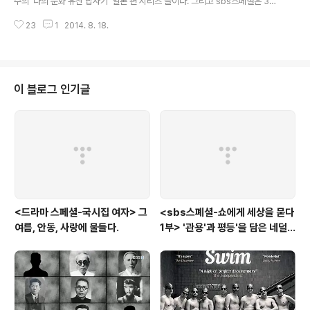
수의 '나의 문화 유산 답사기' 일본 편 시리즈 들이다. 그리고 sbs스페셜은 3부
작으로 바로 이 유홍준 교수의 '나의 문화유산 답사기' 일본편을 화면으로 옮긴
23
1
2014. 8. 18.
다. 물론 400 페이지가 넘는 분량의 책을 한 시간 여의 다큐로 옮겼다고 해서,
온전히 그 책을 다 알았다고는 할 수 없다. 하지만, 글로 읽어 막연했던 것은, tv
화면에서 등장한 생생한 영상을 통해, 분명해 지고, 또 화면을 통해 주마간산 격
으로 스쳐지나가버려 아쉬웠던 것은, 책으로 찾아 읽으면 되니, 화면으로 들어
온 '나의 문화 유산 답사기' 일본편과, 책은 서로 '누이 좋고 매부 좋은 셈이다. 하
이 블로그 인기글
지만, 책이 아닌, sbs스페셜만의 장점은 또 있다. 책에서도 유홍..
<드라마 스페셜-국시집 여자> 그
<sbs스폐셜-쇼에게 세상을 묻다
여름, 안동, 사랑에 물들다.
1부> '관용'과 평등'을 담은 네덜
란드와 노르웨이의 예능은?