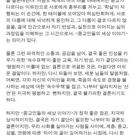
을 결론내린다. 지금도 세계의 어느 하늘 아래에서는 종교가
다르다는 이유만으로 서로에게 총부리를 겨누고, '학살'이 자
행되는 이 순간에, 한 테이블에 모여앉아 허심탄회하게, 서로
의 다름에 대해 넉넉하게 용인하고, 그 다름이 결코 다르지 않
음을, 결국 인간으로서 자기 반성과, 실천으로 이어지는 삶의
과정임을 이해하는 그 시간으로서, <종교인들의 세상 이야기>
는 의미가 있다.
물론 그런 파격적인 소통과, 공감을 넘어, 결국 좋은 인성을 키
우기 위한 '속수유책'이 좋은 교육, 자기 반성, 자기 결단이라는
'평범하기 이를데 없는' 결론으로 귀결된 것은, 아쉽다면 아쉬
운 결말이다. 하지만, 다시 되돌아 보면, 세분 님들의 말씀처럼,
어쩌면, 각자 자신의 이익만을 위해, 죽음의 속도로 경쟁을 불
사하는 세상에 대한 '속수무책'을 접고, '나부터' 달라지자는 '선
언'은 지극히 평범하고 뻔하지만, 결국 불가피한 결론이기도
하다.
하지만 <종교인들의 세상 이야기>가 정작 좋은 점은, 지극히
상식적이지만, 결국은 자기 결단이 필요한 '나부터'의 결론도
결론이지만, 우리 사회를 살아가는 사람들 사이에, 계층, 종교,
성별, 연령에 따른 '차이'의 골이 깊어져가는 시점에, 다시 한