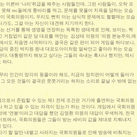
 이른바 '나리'취급을 해주는 사람들인데, 그런 사람들이, 오락 프
로 못해 mc들에게 퉁바리를 먹고, 문제를 못풀어 치욕을 당하는 모습
 말이 국회의원이지, 우리도 뻔히 아는 상식적 문제에도 쩔쩔매는 모습
다가도, 그걸 아는 자신이 대견해 지기까지 한다.
는 선거를 통해 생명을 연장하는 독특한 생태계로 인해, 보이는, 짝
고 거침없이 같은 당 대표를 껴안는 김성태 의원의 '의원 본능주의,에
에서도 처음엔 서먹하다가, 결국은 같은 편이 되어 게임을 하다보니,
야당의 중진 박지원 원내 대표도아이처럼 얼싸안고 좋아라 하는 모습
한다. 대통령까지 해보고 싶다는 그들의 속내는 혹시나 했지만, 역시
 하다.
아무리 인간이 망각의 동물이라 해도, 지금의 정치판이 어떻게 돌아가
의 그 모든 것들이 결국은 쯧쯧거리는 혀차는 소리로 끝날 수 밖에 없는
램으로서 존립할 수 있는 제1 전제 조건은 거기에 출연하는 국회의원
나 하고 있을 수 있는 자격이 있는가 하는 것이다. 게임에서 국회의원
에 '연봉'이라고 대답을 했던 김영환 의원의 대답이 무색하게, 전국
이트에서, 국회의원들은 그들이 받는 세비의 값을 제대로 치뤄내지
 있다.
자기 할 말만 내뱉고 사라지는 국회의원들로 인해 방송에 비춰지는