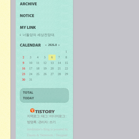
너돌양의 세상전망대.
2026.8
1
2
3
4
5
6
7
8
9
10
11
12
13
14
15
16
17
18
19
20
21
22
23
24
25
26
27
28
29
30
31
지역로그
:
태그
:
미디어로그
:
방명록
:
관리자
:
쓰기
meditator
's Blog is powered by
Daum
& Tattertools / Designed