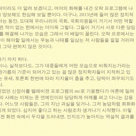
락이라도 더 알려 보겠다고, 여야의 화해를 내건 오락 프로그램에 나
양보해도 한심해 보일 뿐이다. 더구나, 2013년에 들어 많은 정치적
하는 동안, 도대체 우리나라의 국회, 국회의원들이 거기서 어떤 역할
띈 적이 없는 한에서는 더더욱 그렇다. 그들이 거기서 서로 다른 당임
제를 해결해 나가는 모습은 그래서 더 배알이 꼴린다. 오락 프로에서는
기들이 해야할 일에서는 무능과 나태를 일삼는 저 사람들을 낄낄 거리며
 그닥 편하지 않은 것이다.
하기 까지 하다.
이나, 실적보다도, 그가 대중들에게 어떤 모습으로 비춰지는가라는
판가름의 기준이 되어가고 있는 걸 많은 정치학자들이 지적하고 있
는 유세, 토론회 한번에 따라 지지율이 춤을 추고, 당락이 좌우되기도
다.
 빚었던 신정아를 텔레비젼 프로그램의 mc로 기용했다가 여론에 밀려
아의 사례는 이제는 준 연예인이라 당당하게 어깨를 펴고 다니는 강용
. 어느덧 사람들은, 그의 지난 과실을 잊거나, 그저 농담처럼 희화화
게 되었다. 심지어 좋다고 하는 사람조차 생겨나기 시작했다. 이렇
레비젼 화면 속에서 두각을 드러내면, 인지도가 높아지는 역설적 결과를