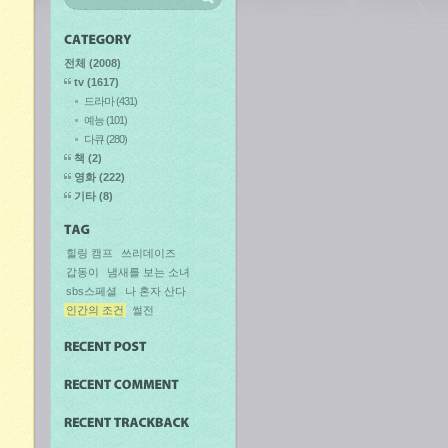
전체
(2008)
tv
(1617)
드라마
(431)
예능
(101)
다큐
(280)
책
(2)
영화
(222)
기타
(8)
힐링 캠프
쓰리데이즈
갑동이
냄새를 보는 소녀
sbs스페셜
나 혼자 산다
인간의 조건
썰전