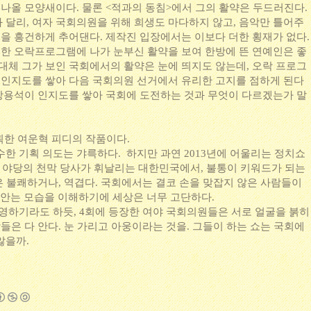
 나올 모양새이다. 물론 <적과의 동침>에서 그의 활약은 두드러진다.
 달리, 여자 국회의원을 위해 희생도 마다하지 않고, 음악만 틀어주
춤을 흥건하게 추어댄다. 제작진 입장에서는 이보다 더한 횡재가 없다.
. 한 오락프로그램에 나가 눈부신 활약을 보여 한방에 뜬 연예인은 좋
도대체 그가 보인 국회에서의 활약은 눈에 띄지도 않는데, 오락 프로그
, 인지도를 쌓아 다음 국회의원 선거에서 유리한 고지를 점하게 된다
. 강용석이 인지도를 쌓아 국회에 도전하는 것과 무엇이 다르겠는가 말
획한 여운혁 피디의 작품이다.
한 기획 의도는 갸륵하다. 하지만 과연 2013년에 어울리는 정치쇼
3년 야당의 천막 당사가 휘날리는 대한민국에서, 불통이 키워드가 되는
은 불쾌하거나, 역겹다. 국회에서는 결코 손을 맞잡지 않은 사람들이
안는 모습을 이해하기에 세상은 너무 고단하다.
반영하기라도 하듯, 4회에 등장한 여야 국회의원들은 서로 얼굴을 붉히
람들은 다 안다. 눈 가리고 아웅이라는 것을. 그들이 하는 쇼는 국회에
않을까.