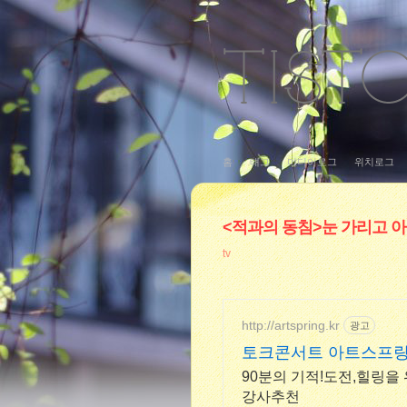
홈
태그
미디어로그
위치로그
<적과의 동침>눈 가리고 아
tv
http://artspring.kr
광고
토크콘서트 아트스프링
90분의 기적!도전,힐링을
강사추천