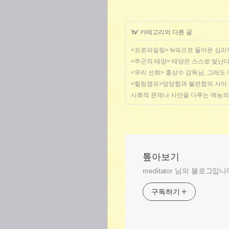
'
tv
' 카테고리의 다른 글
<프로파일링> tv속으로 들어온 심리
<주군의 태양> 태양은 스스로 빛난다
<우리 선희> 홍상수 감독님, 그래도
<힐링캠프>당당함과 불편함의 사이
사회적 문제나 사안을 다루는 예능의 
톺아보기
meditator 님의 블로그입니
구독하기