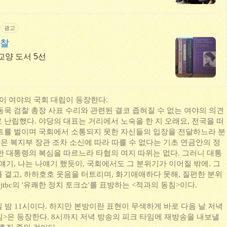
광고
통찰
교양 도서 5선
없이 여야의 국회 대립이 등장한다.
동욱 검찰 총장 사표 수리와 관련된 결코 좁혀질 수 없는 여야의 의견
 난립했다. 야당의 대표는 거리에서 노숙을 한 지 오래요, 전국을 떠
트를 벌이며 국회에서 소통되지 못한 자신들의 입장을 전달하느라 분
당은 복지부 장관 조차 소신에 따라 따를 수 없다는 기초 연금안의 정
한 대통령의 복심을 따르느라 타협의 여지 따위는 없다. 그러니 대통
얘기, 나는 나얘기 했듯이, 국회에서도 그 분위기가 이어질 밖에. 그
깨를 곁고, 하하호호 웃음을 터트리며, 화기애애하다 못해, 질펀한 분위
jtbc의 '유쾌한 정치 토크쇼'를 표방하는 <적과의 동침>이다.
 밤 11시이다. 하지만 본방이란 표현이 무색하게 바로 다음 날 저녁
침>은 등장한다. 8시까지 저녁 방송의 피크 타임에 재방송을 내보낼