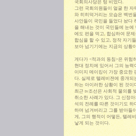
국회의사당은 텅 비었다.
그런 국회의원들이 얼굴 한 자
와 히히덕거리는 모습은 백번을 
사안들이 국민을 들었다 놨다 
을 해내는 것이 국민들에 눈에 
에도 편을 먹고, 합심하여 문
합심을 할 수 있고, 정작 자
보아 넘기기에는 지금의 상황이
게다가 <적과의 동침>은 위험
현대 정치에 있어서 그의 능력
이미지 메이킹이 가장 중요한 
다. 실제로 텔레비젼에 중개되
하는 아이러한 상황이 된 것이
최근 tv조선은 사회적 물의를
취소한 사례가 있다. 그 신정
석의 전례를 따른 것이기도 하다
하며 넘겨버리고 그를 받아들이
게, 그의 행적이 어떻든, 텔
낳게 되는 것이다.