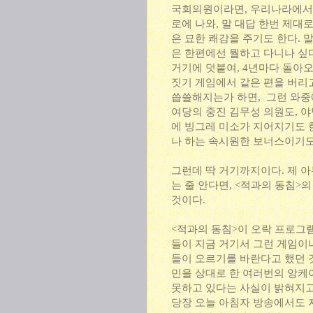
국회의원이라면, 우리나라에서는
로에 나와, 말 대답 한번 제대
은 묘한 쾌감을 주기도 한다.
은 한편에선 뭘하고 다니나 싶
거기에 덧붙여, 4년마다 돌아오
짓기 게임에서 같은 편을 버리
씁쓸해지는가 하면, 그런 와중
여당의 중진 김무성 의원도, 
에 빙그레 미소가 지어지기도 
나 하는 속시원한 보너스이기도
그런데 딱 거기까지이다. 제 
는 줄 안다면, <적과의 동침>
것이다.
<적과의 동침>이 오락 프로그
들이 지금 거기서 그런 게임이
들이 오르기를 바란다고 했던 것
민을 상대로 한 여러번의 앙케
못하고 있다는 사실이 밝혀지고
당장 오늘 아침자 방송에서도 