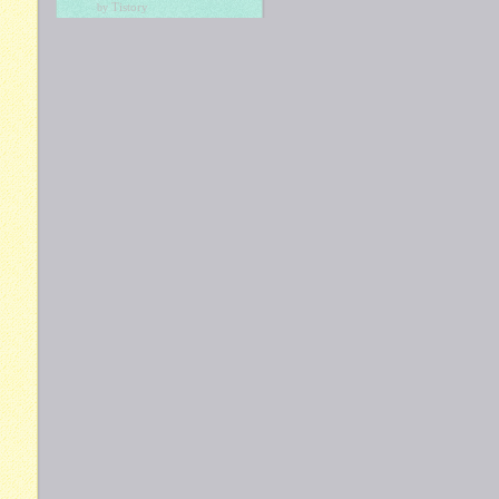
Tistory
by