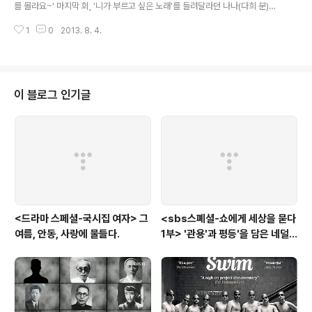
채널을 돌리고 있는 마누라의 리모컨을 고정시킨다. 조용필이 나온다! 그리고
를 몰라요~' 마지막 회, '니가 부르고 싶은 노래'를 들려달라던 나나(다희 분)에
한 시간여, 추억을 공유한..
게 선우(강하늘 분)가 들려준 노래이다. 세이를 아직 정리하지 못하는 선우의 마
1
0
2013. 8. 4.
음을 담은 노래이자, 선우를 해바라기처럼 바라보는 나나에 대한 선우의 마음을
담은 노래로, 그냥 그 노래를 선우가 부른 순간, 나나가 울음을 터트리며 가버렸
듯 모든 것을 노래 가사로 다 설명해 줄 수 있는 노래였다. 그런데 노래가 나오는
동시에 함께 자연스레 함께 읊조리는 엄마와 달리, 현직 고등학생인 아들은 고
개를 갸웃한다. 저 노래가 뭐지? 하면서.그도 그럴 것이, 이영훈 작사, 작곡, 이문
이 블로그 인기글
세 노래의 이 첫 발매된 것이 1987년이다. 무려 26년 전 노래를 2013..
<드라마 스페셜-국시집 여자> 그
<sbs스폐셜-쇼에게 세상을 묻다
여름, 안동, 사랑에 물들다.
1부> '관용'과 평등'을 담은 네덜
란드와 노르웨이의 예능은?