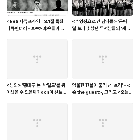
<EBS 다큐프라임 - 3.1절 특집
<수영장으로 간 남자들> '금메
다큐멘터리 - 후손> 후손들이 말
달'보다 빛났던 루저남들의 '세라
하는 그날의 '독립운동가'들, 그리
비(c'est la vie)
고 후손들이 짊어진 삶의 무게
<빙의> '황대두'는 '박일도'를 뛰
암울한 현실이 불러 낸 '호러' - <
어넘을 수 있을까? ocn이 선보인
손 the guest>, 그리고 <오늘의
또 하나의 '악령 퇴치 스릴러'
탐정>, <러블리 호러블리>