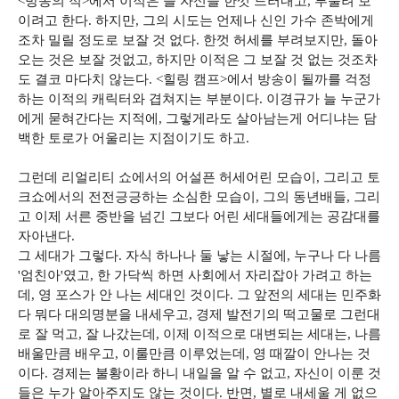
<방송의 적>에서 이적은 늘 자신을 한껏 드러내고, 부풀려 보
이려고 한다. 하지만, 그의 시도는 언제나 신인 가수 존박에게
조차 밀릴 정도로 보잘 것 없다. 한껏 허세를 부려보지만, 돌아
오는 것은 보잘 것없고, 하지만 이적은 그 보잘 것 없는 것조차
도 결코 마다치 않는다. <힐링 캠프>에서 방송이 될까를 걱정
하는 이적의 캐릭터와 겹쳐지는 부분이다. 이경규가 늘 누군가
에게 묻혀간다는 지적에, 그렇게라도 살아남는게 어디냐는 담
백한 토로가 어울리는 지점이기도 하고.
그런데 리얼리티 쇼에서의 어설픈 허세어린 모습이, 그리고 토
크쇼에서의 전전긍긍하는 소심한 모습이, 그의 동년배들, 그리
고 이제 서른 중반을 넘긴 그보다 어린 세대들에게는 공감대를
자아낸다.
그 세대가 그렇다. 자식 하나나 둘 낳는 시절에, 누구나 다 나름
'엄친아'였고, 한 가닥씩 하면 사회에서 자리잡아 가려고 하는
데, 영 포스가 안 나는 세대인 것이다. 그 앞전의 세대는 민주화
다 뭐다 대의명분을 내세우고, 경제 발전기의 떡고물로 그런대
로 잘 먹고, 잘 나갔는데, 이제 이적으로 대변되는 세대는, 나름
배울만큼 배우고, 이룰만큼 이루었는데, 영 때깔이 안나는 것
이다. 경제는 불황이라 하니 내일을 알 수 없고, 자신이 이룬 것
들은 누가 알아주지도 않는 것이다. 반면, 별로 내세울 게 없으