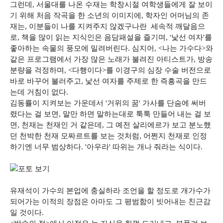
그런데, 서울대를 나온 수재는 학창시절 여학생들에게 잘 보이
기 위해 처음 작곡을 한 소년의 이미지에, 학자인 어머님의 존
재는, 이분들이 나를 지켜주지 않겠구나란 세속적 깨달음으
로, 책을 많이 읽는 지식인은 음담패설을 즐기며, '낯선 여자'를
좋아하는 속물의 풍모에 밀려버린다. 심지어, <나는 가수다>와
같은 프로그램에서 가장 많은 노래가 불려진 아티스트가, 방송
분량을 걱정하며, <다행이다>를 이경구의 심장 수술 버전으로
바로 바꾸어 불러주고, 낯선 여자를 주제로 한 즉흥곡을 만드
는데 거침이 없다.
김동률이 지켜보는 가운데서 '거위의 꿈' 가사를 단숨에 써버
렸다는 걸 보면, 말만 하면 말하는대로 툭툭 만들어 내는 걸 보
면, 천재는 천재인 거 같은데, 그 예전 살리에르가 보고 분노했
던 천박한 천재 모짜르트를 보는 것처럼, 어쩐지 천재로 인정
하기엔 너무 범상하다. '아우라' 따위는 개나 줘라는 식이다.
유재석이 가수의 본업에 충실하라 조언을 할 정도로 개가수가
되어가는 이적의 장점은 아마도 그 평범함이 빗어내는 친근감
일 것이다.