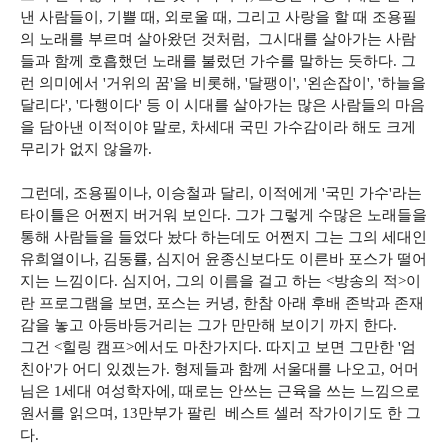
낸 사람들이, 기쁠 때, 외로울 때, 그리고 사랑을 할 때 조용필
의 노래를 부르며 살아왔던 것처럼, 그시대를 살아가는 사람
들과 함께 호흡했던 노래를 불렀던 가수를 말하는 듯하다. 그
런 의미에서 '거위의 꿈'을 비롯해, '달팽이', '왼손잡이', '하늘을
달리다', '다행이다' 등 이 시대를 살아가는 많은 사람들의 마음
을 담아낸 이적이야 말로, 차세대 국민 가수감이라 해도 크게
무리가 없지 않을까.
그런데, 조용필이나, 이승철과 달리, 이적에게 '국민 가수'라는
타이틀은 어쩐지 버거워 보인다. 그가 그렇게 수많은 노래들을
통해 사람들을 들었다 놨다 하는데도 어쩐지 그는 그의 세대인
유희열이나, 김동률, 심지어 윤종신보다도 이른바 포스가 떨어
지는 느낌이다. 심지어, 그의 이름을 걸고 하는 <방송의 적>이
란 프로그램을 보면, 포스는 커녕, 한참 아래 후배 존박과 존재
감을 놓고 아등바등거리는 그가 만만해 보이기 까지 한다.
그건 <힐링 캠프>에서도 마찬가지다. 따지고 보면 그만한 '엄
친아'가 어디 있겠는가. 형제들과 함께 서울대를 나오고, 어머
님은 1세대 여성학자에, 때로는 안쓰는 근육을 쓰는 느낌으로
원서를 읽으며, 13만부가 팔린 베스트 셀러 작가이기도 한 그
다.