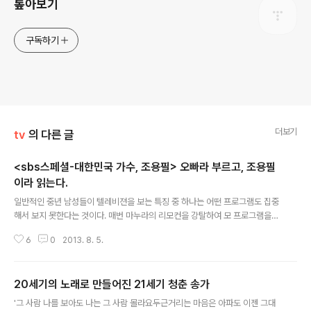
톺아보기
구독하기
더보기
tv
의 다른 글
<sbs스페셜-대한민국 가수, 조용필> 오빠라 부르고, 조용필
이라 읽는다.
글 내용
일반적인 중년 남성들이 텔레비젼을 보는 특징 중 하나는 어떤 프로그램도 집중
해서 보지 못한다는 것이다. 매번 마누라의 리모컨을 강탈하여 모 프로그램을
보는가 싶으면, 어느새 리모컨 사냥에 나선다. 공중파에서 종편을 거쳐, 뉴스전
6
0
2013. 8. 5.
문 채널에서, 여행, 낚시 채널까지를 종횡무진 한 채널에 정착하기 힘들어 한다.
마누라와 아들이 깔깔깔 거리며 보고 있는 프로그램을 지그시 바라보는가 싶으
면 어느새 쓴 입맛을 다시며 자리를 털고 일어나기가 십상이다. 우리집만 그런
20세기의 노래로 만들어진 21세기 청춘 송가
가 싶어서 하소연을 하니, 다른 아줌마들도 공감 백배인 걸 보면 일반적이란 전
글 내용
제를 달아도 그리 무리가 없을 듯하다. 그런 남편이 드라마를 다 보고 이리저리
'그 사람 나를 보아도 나는 그 사람 몰라요두근거리는 마음은 아파도 이젠 그대