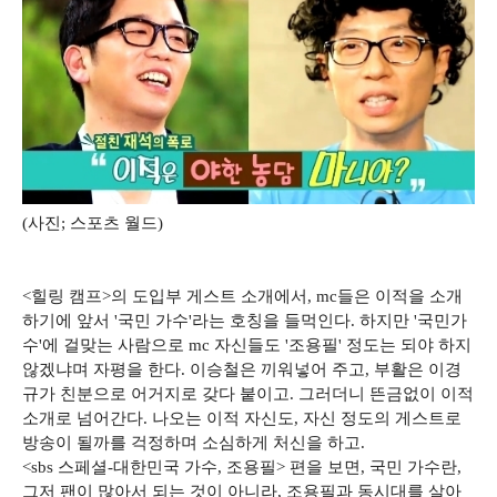
(사진; 스포츠 월드)
<힐링 캠프>의 도입부 게스트 소개에서, mc들은 이적을 소개
하기에 앞서 '국민 가수'라는 호칭을 들먹인다. 하지만 '국민가
수'에 걸맞는 사람으로 mc 자신들도 '조용필' 정도는 되야 하지
않겠냐며 자평을 한다. 이승철은 끼워넣어 주고, 부활은 이경
규가 친분으로 어거지로 갖다 붙이고. 그러더니 뜬금없이 이적
소개로 넘어간다. 나오는 이적 자신도, 자신 정도의 게스트로
방송이 될까를 걱정하며 소심하게 처신을 하고.
<sbs 스페셜-대한민국 가수, 조용필> 편을 보면, 국민 가수란,
그저 팬이 많아서 되는 것이 아니라, 조용필과 동시대를 살아