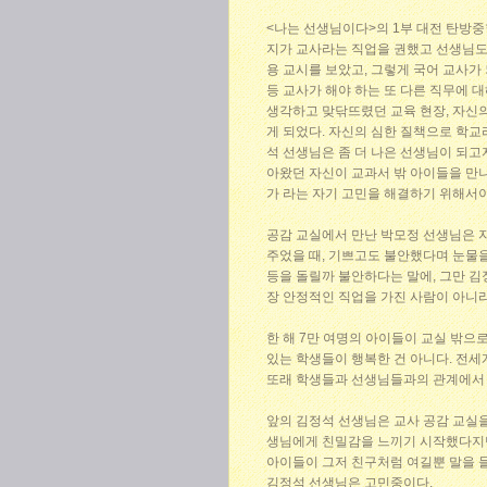
<나는 선생님이다>의 1부 대전 탄방중
지가 교사라는 직업을 권했고 선생님도
용 교시를 보았고, 그렇게 국어 교사가 
등 교사가 해야 하는 또 다른 직무에
생각하고 맞닦뜨렸던 교육 현장, 자신
게 되었다. 자신의 심한 질책으로 학
석 선생님은 좀 더 나은 선생님이 되고
아왔던 자신이 교과서 밖 아이들을 만
가 라는 자기 고민을 해결하기 위해서
공감 교실에서 만난 박모정 선생님은 
주었을 때, 기쁘고도 불안했다며 눈물을
등을 돌릴까 불안하다는 말에, 그만 김
장 안정적인 직업을 가진 사람이 아니라
한 해 7만 여명의 아이들이 교실 밖으
있는 학생들이 행복한 건 아니다. 전
또래 학생들과 선생님들과의 관계에서 
앞의 김정석 선생님은 교사 공감 교실을
생님에게 친밀감을 느끼기 시작했다지만
아이들이 그저 친구처럼 여길뿐 말을 
김정석 선생님은 고민중이다.