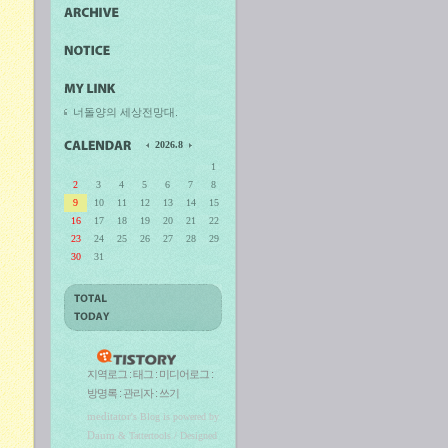
너돌양의 세상전망대.
2026.8
1
2
3
4
5
6
7
8
9
10
11
12
13
14
15
16
17
18
19
20
21
22
23
24
25
26
27
28
29
30
31
지역로그
:
태그
:
미디어로그
:
방명록
:
관리자
:
쓰기
meditator
's Blog is powered by
Daum
& Tattertools / Designed