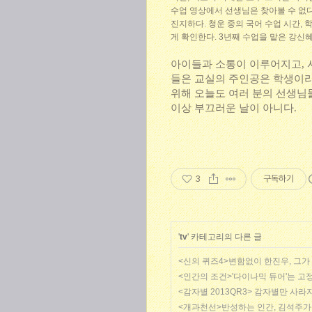
수업 영상에서 선생님은 찾아볼 수 없다
진지하다. 청운 중의 국어 수업 시간,
게 확인한다. 3년째 수업을 맡은 강신
아이들과 소통이 이루어지고, 
들은 교실의 주인공은 학생이라
위해 오늘도 여러 분의 선생님
이상 부끄러운 날이 아니다.
3
구독하기
'
tv
' 카테고리의 다른 글
<신의 퀴즈4>변함없이 한진우, 그가
<인간의 조건>'다이나믹 듀어'는 고정
<감자별 2013QR3> 감자별만 사
<개과천선>반성하는 인간, 김석주가