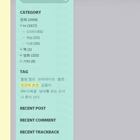
전체
(2008)
tv
(1617)
드라마
(431)
예능
(101)
다큐
(280)
책
(2)
영화
(222)
기타
(8)
힐링 캠프
쓰리데이즈
썰전
인간의 조건
갑동이
sbs스페셜
냄새를 보는 소녀
나 혼자 산다