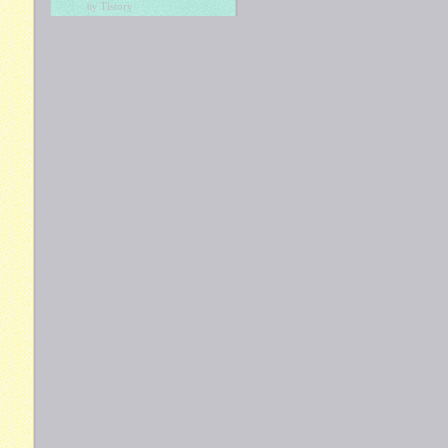
Tistory
by