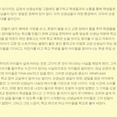
고 있다지만, 김정석 선생님처럼 그럼에도 불구하고 학생들과의 소통을 통해 학생들로
들이 있다. 방법은 정해져 있지 않다. 각자 선생님들이 처한 환경에서, 각각의 선생
유대를 쌓아간다.
만들어 냈다. 삐에로 가면을 쓰고, 호랑이 탈을 쓰고 교문 앞에서 춤을 추며 학생들을
도 받아들여지는 학교를 만들기 위해 교장실 문턱부터 낮춘 방승호 선생님 덕분에 학교
을 밥 먹듯이 하던 중화고는 이제 학교 폭력은 눈을 씻어도 찾아볼 수 없고 자퇴아가
이다>) '교문 앞 스토커'라는 별명이 붙은 용인 흥덕고의 이범희 교장 선생님이 하는 방
아이들을 기다리고, 자전거를 타고 학교 주변을 돌며 아이들을 찾아다니는 학생 주임 선
 우리의 아이들이 실제 바라는 것은 그다지 큰 것이 아니라는 사실을 깨닫게 된다. 그저
이야기를 들어주는 누군가가 있다는 사실만으로도 아이들은 달라진다. 전남 순천의 효
들은 'I love you'라고 답을 한다. 그러면 선생님은 묻는다. 'what's your
 이 학교 영어 교실에서 일어나는 일이다. 선생님은 생일이 되면, 생일을 맞은 아이에게
그동안 그 아이와 선생님이 나눴던 메시지를 기반으로 지은 시이다. 수업 시간에 소리를
 주고, 10분 동안 밖으로 나갔다 돌아온 학생이 조용히 수업에 임했던 그 기억을 선생
학교 현장에서 학생들을 만나고 그 무엇도 할 의지가 없이 무기력해서, 오히려 쉽게 어
신의 삶을 돌아볼 수 있도록 시를 짓기 시작했다는 선생님에게 아이들은 그저 빈말이
 말한다. 그리고 그런 느낌이, 학교 밖으로 떠난 아이들을 학교로 불러 세운다.