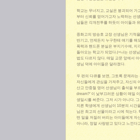
학교는 무너지고, 교실은 붕괴되어 가
부터 신뢰를 얻어가고자 노력하는 선생님
님들은 각개전투를 하듯이 아이들과 
중화고의 방승호 교장 선생님은 기적을 
반기고, 언제든지 누구한테 얘기를 해
폭력과 핸드폰 분실은 부지기수에, 지각
돌아오는 학교가 되었다.(<나는 선생님
법도 다르지 않다. 매일 교문 앞에서 
생님 덕에 아이들은 달라졌다.
두 편의 다큐를 보면, 그토록 문제라는
자신들에게 관심을 가져주고, 자신의 
산고 안중철 영어 선생님이 출석을 부르면 아이
dream?' 이 낯부끄러운 상황이 매일
생일시를 써준다. 그저 시가 아니다. 
지른 학생에게 선생님이 10분의 시간을
님은 최고의 선물이라고 시에 적는다. 
떤 일을 저질러 버리는 아이들에게 자
아니라, 정말 사랑받고 있다고 느낀다고