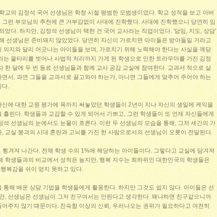
학교의 김정석 국어 선생님은 학창 시절 평범한 모범생이었다. 학교 성적을 보고 아버
 그런 부모님의 추천에 큰 거부감없이 사대에 진학했다. 사대에 진학했으니 당연히 임
되었다. 하지만, 김정석 선생님이 택한 건 국어 교사라는 직업이었다. '담임, 지도, 상담'
 대해 선생님은 준비돼지 않았었다. 당연히 자신이 가르치면 아이들은 받아들일 거라고
의 의지와 달리 어긋나는 아이들을 보며, 가르치기 위해 노력해야 한다는 사실을 깨닫
교라는 울타리를 벗어나 사법적 처리까지 가게 된 학생으로 인한 트라우마를 가진 김정
자 한 달에 두 번 동료 선생님들과 함께 교사 공감 교실에 참여한다. 교과서 적으로 살
나면서, 과연 그들을 교과서로 끌고와야 하는가, 아니면 그들에게 맞추어 주어야 하는
이다.
자신에 대한 교원 평가에 욕까지 써놓았던 학생들이 2년이 지나 자신의 생일에 케익을
 흘린다. 학생들과 교감할 수 있게 되어서 기쁘고, 그런 학생들이 또 언제 자신들에게
정석 선생님의 눈에서도 눈물이 흐른다. 이런 두 선생님의 모습을 통해, 그저 세간의 가
, 교실 붕괴의 시대 혼란과 고뇌를 가진 한 사람으로서의 선생님이 오롯이 전달된다.
로 튕겨져 나간다. 전체 학생 수의 1%에 해당하는 아이들이다. 그렇다고 교실에 담겨져
세계 학생들과의 비교에서 성적은 높지만, 행복 지수는 최하위인 대한민국의 학생들은
행복감을 쉬이 얻지 못하고 있다.
 통해 배운 상담 기법을 학생들에게 활용한다. 하지만 그것도 쉽지 않다. 아이들은 선
, 선생님은 선생님이 그저 친구여서는 안된다고 생각한다. 왜냐하면 친구같으니까
들어주지 않기 때문이다. 친숙함 이상의 신뢰, 우러나오는 권위가 필요하다고 여전히