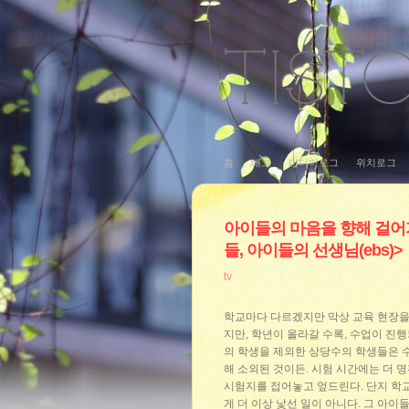
홈
태그
미디어로그
위치로그
아이들의 마음을 향해 걸어가는
들, 아이들의 선생님(ebs)>
tv
학교마다 다르겠지만 막상 교육 현장을
지만, 학년이 올라갈 수록, 수업이 진
의 학생을 제외한 상당수의 학생들은 
해 소외된 것이든. 시험 시간에는 더 
시험지를 접어놓고 엎드린다. 단지 학교
게 더 이상 낯선 일이 아니다. 그 아