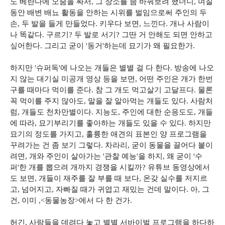
도 베란다에 오줌을 싸서, 그 장소를 좀 바꿔보려 했더니, 며칠
동안 배변 배뇨 활동을 안하는 시위를 벌임으로써 주인의 두
손, 두 발을 들게 만들었다. 키우다 보면, 느낀다. 개나 사람이
나 똑같다. 구르기? 두 발로 서기? 그딴 거 안해도 되면 안하고
싶어한다. 그리고 굳이 '동거'하는데 묘기가 왜 필요한가.
하지만 '슈퍼독'에 나오는 개들은 별별 걸 다 한다. 방송에 나오
지 않는 대기실 미공개 영상 등을 보면, 어떤 주인은 개가 한번
구를 때마다 먹이를 준다. 참 그 개도 먹고살기 고달프다. 물론
꼭 먹이를 주지 않아도, 말을 잘 알아먹는 개들도 있다. 사람처
럼, 개들도 천차만별이다. 지능도, 주인에 대한 순응도도, 개들
에 따라, 묘기부리기를 좋아하는 개들도 있을 수 있다. 하지만
묘기의 정도를 가지고, 훌륭한 애견의 표본인 양 프로그램을
꾸려가는 건 좀 보기 그렇다. 차라리, 굳이 동물을 끌어다 붙이
려면, 개와 주인이 살아가는 '관찰 예능'을 하지, 왜 굳이 '수
퍼'한 개를 뽑으려 개까지 경쟁을 시킬까? 유튜브 동영상에서
도 보면, 개들이 재주를 잘 부를 때 보다, 온갖 실수를 저지르
고, 넘어지고, 자빠질 때가 귀엽고 재밌는 건데 말이다. 아, 그
건, 이미 ,<동물농장>에서 다 한 건가.
허긴, 사람들을 데려다 놓고 별별 서바이벌 프로그램을 하다하