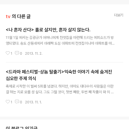
더보기
tv
의 다른 글
<나 혼자 산다> 홀로 살지만, 혼자 살지 않는다.
글 내용
11월 1일 에서는 김광규가 어머니에게 전셋집을 마련해 드리는 에피소드가 방
영되었다. 송도 산동네에서 아래짝 도심 아파트에 전셋집이나마 아파트를 마련
하는데 47년이 걸렸다는 김광규의 감회, 그리고 듣고도 믿지 못하는 김광규 어
1
0
2013. 11. 2.
머님의 모습은, 대한민국의 보통 사람이라면 누구나 눈물이 핑 돌만큼 공감하는
내용이다. 사람이란 동물이 늘 위를 바라보고 살다보니, 살면서 늘 저만큼만 갔
으면, 저기 만큼만 나아졌으면, 평지에 사는 사람들은 전망이 좋은 아파트에 살
<드라마 페스티벌-상놈 탈출기>익숙한 이야기 속에 숨겨진
았으면, 산동네에 사는 사람들은 무릎 아프게 헉헉 거리며 걸어다니지 않는 평
지에 살았으면, 겨울이면 한데서 시달리는 사람들은 그저 따신데 살았으면.......
심오한 주제 의식
글 내용
그런 평범한 사람들의 진솔한 속내가 김광규의 에피소드에서 고스란히 전달된
축제로 시작한 이 벌써 5회를 넘겼다. 하지만, 아마도 대다수의 사람들은 이란
다. 거기에 더 마음을 짠..
걸 하는 지로 모를 성 싶다. 그도 그럴 것이, 첫번 째랑, 두번 째 작품이 와 의 방
송 중간에, 다른 방송국의 수목 드라마 스케줄을 맞추기 위한 희생 번트처럼 소
1
0
2013. 11. 1.
용되었기 때문이다. 2007년 종영 이후, 모처럼 벌인 축제 치고는 '뻘쭘한' 출발
이다. 더구나, kbs의 이 한참 탄력을 받으며 치고 올라가는 시점이었으니, 더더
욱 1회성 단만극은 시청자들의 관심을 끌기에는 역부족이었다. 그렇게, 과 은 조
용히 사라져갔다. 다행히도, 이후부터는 임시직이나마 고정적으로 목요일 밤 11
시대에 자리를 잡았다. 그런데, 어제는 그 11대마저 사수하기가 참 힘들었다. 코
이 블로그 인기글