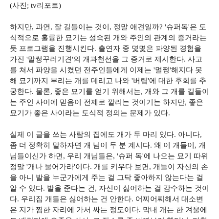
(사진; tv리포트)
하지만, 과연, 잘 길들이는 것이, 정말 애견일까? '슈퍼독'은 도
식적으로 훌륭한 묘기는 성숙된 개와 주인의 관계의 증거라는
듯 프로그램을 진행시킨다. 출연자 중 몇몇은 파양된 경험을
가진 '말썽꾸러기견'의 개과천선을 그 증거로 제시한다. 사고
를 쳐서 파양을 시켰던 전주인들에게 이제는 '멀쩡'해지다 못
해 묘기까지 부리는 개를 데리고 나와 '버림'에 대한 후회를 추
궁한다. 물론, 좋은 묘기를 얻기 위해서는, 개와 그 개를 길들이
는 주인 사이에 믿음이 전제로 깔리는 것이기는 하지만, 좋은
묘기가 좋은 사이라는 도식적 정의는 문제가 있다.
실제 이 글을 쓰는 사람의 집에도 개가 두 마리 있다. 아니다,
좀 더 정확히 말하자면 개 님이 두 분 계시다. 왜 이 개들이, 개
님들이신가 하면, 우리 개님들은, '슈퍼 독'에 나오는 묘기 따위
정말 '개나 물어가라'이다. 개를 키우다 보면, 개들이 자신의 손
을 아니 발을 누군가에게 주는 걸 그닥 좋아하지 않는다는 걸
알 수 있다. 발을 준다는 건, 자신이 싫어하는 걸 감수하는 것이
다. 우리집 개들은 싫어하는 건 안한다. 어찌어찌해서 대소변
은 지가 찜한 자리에 가서 싸는 정도이다. 막내 개는 한 겨울에