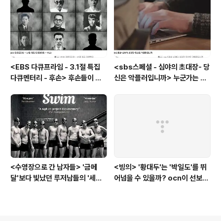
<EBS 다큐프라임 - 3.1절 특집
<sbs스페셜 - 심야의 초대장- 당
다큐멘터리 - 후손> 후손들이 말
신은 악플러입니까> 누군가는 강
하는 그날의 '독립운동가'들, 그리
박증으로, 또 다른 누군가는 심심
고 후손들이 짊어진 삶의 무게
풀이로, 그들이 만든 악플의 웅덩
이에 누군가는 죽임을 당할 수도
있다
<수영장으로 간 남자들> '금메
<빙의> '황대두'는 '박일도'를 뛰
달'보다 빛났던 루저남들의 '세라
어넘을 수 있을까? ocn이 선보인
비(c'est la vie)
또 하나의 '악령 퇴치 스릴러'