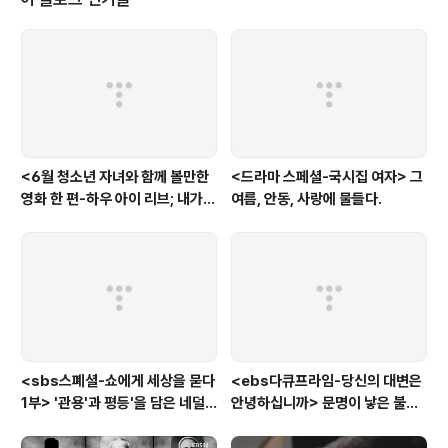
리안 시리즈가 하는 날이었기 때문이다. 일요일 밤에 했다가 수요일 밤으로..
<6월 청소년 자녀와 함께 볼만한
<드라마 스페셜-국시집 여자> 그
영화 한 편-하우 아이 리브; 내가
여름, 안동, 사랑에 물들다.
사는 이유> '전쟁'을 통해 성장하
는 아이
<sbs스폐셜-쇼에게 세상을 묻다
<ebs다큐프라임-당신의 대변은
1부> '관용'과 평등'을 담은 네덜
안녕하십니까> 문명이 낳은 불치
란드와 노르웨이의 예능은?
병, 뒷간에서 해법을 찾다