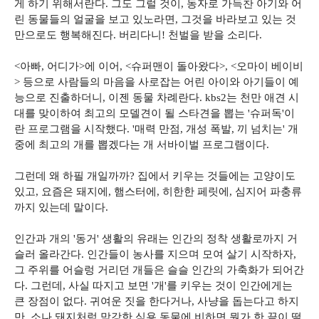
게 하기 위해서란다. 그도 그럴 것이, 동자로 가득찬 아기와 어
린 동물들의 얼굴을 보고 있노라면, 그것을 바라보고 있는 것
만으로도 행복해진다. 버리다니! 천벌을 받을 소리다.
<아빠, 어디가>에 이어, <슈퍼맨이 돌아왔다>, <오마이 베이비
> 등으로 사람들의 마음을 사로잡는 어린 아이와 아기들이 예
능으로 진출하더니, 이젠 동물 차례란다. kbs2는 천만 애견 시
대를 맞이하여 최고의 모델견이 될 스타견을 뽑는 '슈퍼독'이
란 프로그램을 시작했다. '매력 만점, 개성 폭발, 끼 넘치는' 개
중에 최고의 개를 뽑겠다는 개 서바이벌 프로그램이다.
그런데 왜 하필 개일까까? 집에서 키우는 것들에는 고양이도
있고, 요즘은 돼지에, 햄스터에, 히한한 페릿에, 심지어 파충류
까지 있는데 말이다.
인간과 개의 '동거' 생활의 유래는 인간의 정착 생활로까지 거
슬러 올라간다. 인간들이 농사를 지으며 모여 살기 시작하자,
그 주위를 어슬렁 거리던 개들은 슬슬 인간의 가축화가 되어간
다. 그런데, 사실 따지고 보면 '개'를 키우는 것이 인간에게는
큰 장점이 없다. 귀여운 짓을 한다거나, 사냥을 돕는다고 하지
만, 소나 돼지처럼 막강한 식용 동물에 비하면 뭔가 한 끝이 떨