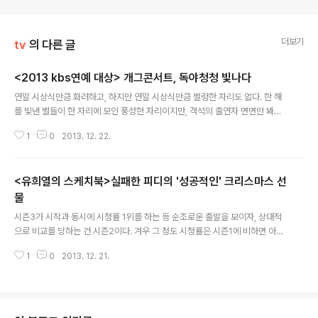
더보기
tv
의 다른 글
<2013 kbs연예 대상> 개그콘서트, 독야청청 빛나다
글 내용
연말 시상식만큼 화려하고, 하지만 연말 시상식만큼 썰렁한 자리도 없다. 한 해
를 빛낸 별들이 한 자리에 모인 풍성한 자리이지만, 객석의 출연자 면면만 봐도
올해 누가 상을 탈지를 알 수 있을 만큼, 상을 받는 사람들만이 자리를 채우는 자
1
0
2013. 12. 22.
리가 대부분의 시상식이기 때문이다. 여전히 각 방송사만의 시상식이 논란에 오
르지만, jtbc에서 분석하듯, 많은 광고가 붙는 이 노른자위를 포기할 어리석은
(?) 방송사는 여전히 없다. 그래서 화려한 별들의 출동에도 불구하고, 상을 받을
<유희열의 스케치북>실패한 피디의 '성공적인' 크리스마스 선
사람만 출연하는 연말 시상식은 그들만의 리그인 양 어쩐지 궁색하다.하지만 늘
그런 연말 시상식들 가운데서 볼거리가 든든한 시상식이 있다. 시상식의 내용도
물
글 내용
내용이거니와, 시상식의 과정만으로도 풍성한, 하지만 정작 다른 분야에 밀려
시즌3가 시작과 동시에 시청률 1위를 하는 등 순조로운 출발을 보이자, 상대적
언제나 일찌..
으로 비교를 당하는 건 시즌2이다. 겨우 그 정도 시청률은 시즌1에 비하면 아직
많이 부족한 것이라거나, 시즌2가 잃어버린 시청률을 이만큼 찾아온 것이 어디
1
0
2013. 12. 21.
냐는둥, 시즌2 초반에도 이 정도 시청률은 나왔다거나, 그게 어디 시즌2때문이
냐, 시즌1 후광 때문이지. 하지만 그 어떤 논의가 반복되면 될 수록, 의 역사에서
시즌2는 점점 시즌1의 영광을 말아먹은, 이제 막 시작한 시즌3보다도 못한 '흑
역사'의 늪으로 한 발 한 발 빠져들어 가게 된다. 무엇이 어찌되었건 실패했다는
게 시청률을 담보로 한 냉혹한 평가의 기준이다. 바로 그 실패했다는 시즌2의