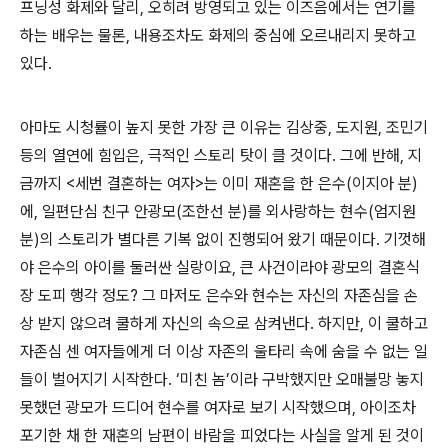
프닝성 화제와 달리, 오히려 방영되고 있는 이즈음에서는 연기를
하는 배우는 물론, 내용조차도 화제의 중심에 오르내리지 못하고
있다.
아마도 시청률이 높지 못한 가장 큰 이유는 김상중, 도지원, 조민기
등의 열연에 힘입은, 극적인 스토리 탓이 클 것이다. 그에 반해, 지
금까지 <세번 결혼하는 여자>는 이미 재혼을 한 은수(이지아 분)
에, 일편단심 친구 안광모(조한선 분)를 외사랑하는 현수(엄지원
분)의 스토리가 별다른 기복 없이 진행되어 왔기 때문이다. 기껏해
야 은수의 아이를 둘러싼 실랑이요, 큰 사건이라야 광모의 결혼식
장 도피 행각 정도? 그 마저도 은수와 현수는 자신의 자존심을 손
상 받지 않으려 쿨하게 자신의 속으로 삼켜낸다. 하지만, 이 쿨하고
자존심 센 여자들에게 더 이상 자존의 울타리 속에 숨을 수 없는 일
들이 벌어지기 시작한다. ‘미친 놈’이라 구박했지만 오매불망 놓지
못했던 광모가 드디어 현수를 여자로 보기 시작했으며, 아이조차
포기한 채 한 재혼의 남편이 바람을 피었다는 사실을 알게 된 것이