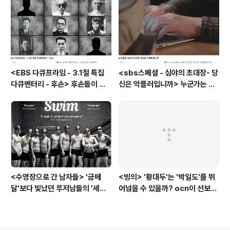
<EBS 다큐프라임 - 3.1절 특집
<sbs스페셜 - 심야의 초대장- 당
다큐멘터리 - 후손> 후손들이 말
신은 악플러입니까> 누군가는 강
하는 그날의 '독립운동가'들, 그리
박증으로, 또 다른 누군가는 심심
고 후손들이 짊어진 삶의 무게
풀이로, 그들이 만든 악플의 웅덩
이에 누군가는 죽임을 당할 수도
있다
<수영장으로 간 남자들> '금메
<빙의> '황대두'는 '박일도'를 뛰
달'보다 빛났던 루저남들의 '세라
어넘을 수 있을까? ocn이 선보인
비(c'est la vie)
또 하나의 '악령 퇴치 스릴러'