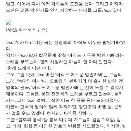
얻고, 이어서 다시 여러 가수들이 도전을 했다. 그리고 마지막
도전은 요즘 막 인기를 얻기 시작하는 아이돌 그룹, 'exo'였다.
(사진; 엑스포츠 뉴스)
'exo'가 가지고 나온 곡은 전영록의 '아직도 어두운 밤인가봐'였
다.
역시나 'exo'답게 칼군문에 맞춰 '아직도 어두운 밤인가봐'라는
노래를 부르는데, 함께 시청하던 아들이 한 마디 던진다.
"원래 노래가 어떤거야?"
그도 그럴 것이, 'exo'버전 '아직도 어두운 밤인가봐'는 그들의
노래, '늑대와 마녀'나, '으르렁'의 분위기와 더 흡사한 반면, 전
영록의 원곡, '아직도 어두운 밤인가봐'는 전혀 느낄 수 없었기
때문이다. 그들은, 분명 전영록의 노래를 부르고 있는데, 들리
기는, 그저 'exo' 앨범에 실린 어느 한 곡을 듣는 느낌이었다.
이른바 편곡의 정의에 맞춰 따지자면, 장단조의 바뀜 등, 문제
가 없을 수도 있겠다. 하지만, 이건 좀 심하다.
그간 <불후의 명곡>을 통해 다수의 가수들이 김범수처럼, 탱
고, 레게, 힙합 등 다양한 장르의 변화를 시도했었다. 하지만, 'e