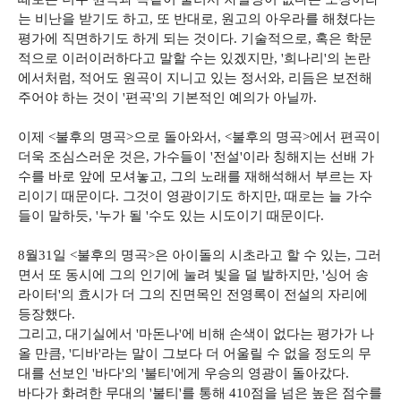
는 비난을 받기도 하고, 또 반대로, 원고의 아우라를 해쳤다는
평가에 직면하기도 하게 되는 것이다. 기술적으로, 혹은 학문
적으로 이러이러하다고 말할 수는 있겠지만, '희나리'의 논란
에서처럼, 적어도 원곡이 지니고 있는 정서와, 리듬은 보전해
주어야 하는 것이 '편곡'의 기본적인 예의가 아닐까.
이제 <불후의 명곡>으로 돌아와서, <불후의 명곡>에서 편곡이
더욱 조심스러운 것은, 가수들이 '전설'이라 칭해지는 선배 가
수를 바로 앞에 모셔놓고, 그의 노래를 재해석해서 부르는 자
리이기 때문이다. 그것이 영광이기도 하지만, 때로는 늘 가수
들이 말하듯, '누가 될 '수도 있는 시도이기 때문이다.
8월31일 <불후의 명곡>은 아이돌의 시초라고 할 수 있는, 그러
면서 또 동시에 그의 인기에 눌려 빛을 덜 발하지만, '싱어 송
라이터'의 효시가 더 그의 진면목인 전영록이 전설의 자리에
등장했다.
그리고, 대기실에서 '마돈나'에 비해 손색이 없다는 평가가 나
올 만큼, '디바'라는 말이 그보다 더 어울릴 수 없을 정도의 무
대를 선보인 '바다'의 '불티'에게 우승의 영광이 돌아갔다.
바다가 화려한 무대의 '불티'를 통해 410점을 넘은 높은 점수를