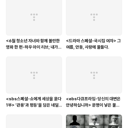
<6월 청소년 자녀와 함께 볼만한
<드라마 스페셜-국시집 여자> 그
영화 한 편-하우 아이 리브; 내가
여름, 안동, 사랑에 물들다.
사는 이유> '전쟁'을 통해 성장하
는 아이
<sbs스폐셜-쇼에게 세상을 묻다
<ebs다큐프라임-당신의 대변은
1부> '관용'과 평등'을 담은 네덜
안녕하십니까> 문명이 낳은 불치
란드와 노르웨이의 예능은?
병, 뒷간에서 해법을 찾다