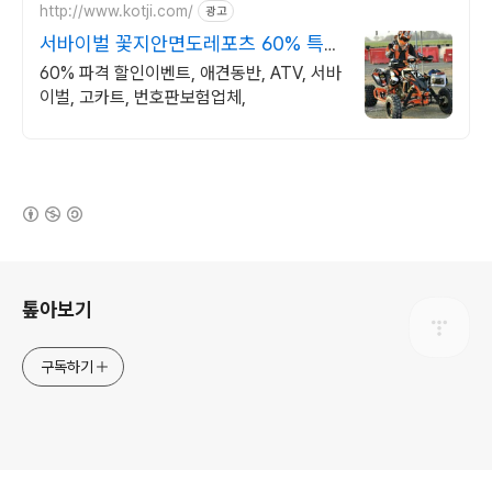
http://www.kotji.com/
광고
서바이벌 꽃지안면도레포츠 60% 특별
할인 진행중!
60% 파격 할인이벤트, 애견동반, ATV, 서바
이벌, 고카트, 번호판보험업체,
(새창열림)
로그 정보
톺아보기
구독하기