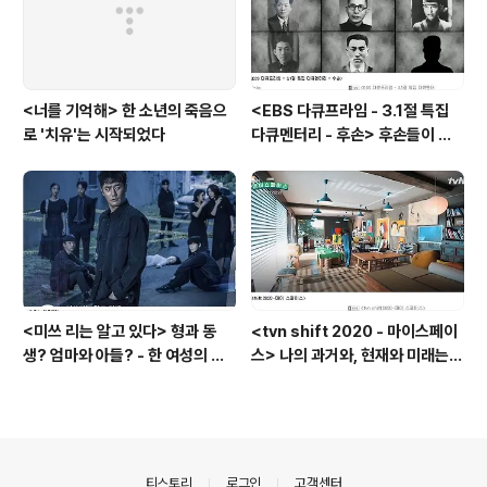
<너를 기억해> 한 소년의 죽음으
<EBS 다큐프라임 - 3.1절 특집
로 '치유'는 시작되었다
다큐멘터리 - 후손> 후손들이 말
하는 그날의 '독립운동가'들, 그리
고 후손들이 짊어진 삶의 무게
<미쓰 리는 알고 있다> 형과 동
<tvn shift 2020 - 마이스페이
생? 엄마와 아들? - 한 여성의 죽
스> 나의 과거와, 현재와 미래는
음 이면에 드러난 '인간 군상들의
공간에 있다? - '부동산'이 아닌
그림자'
'인간'을 담는 '공간'
의안내
티스토리
로그인
고객센터