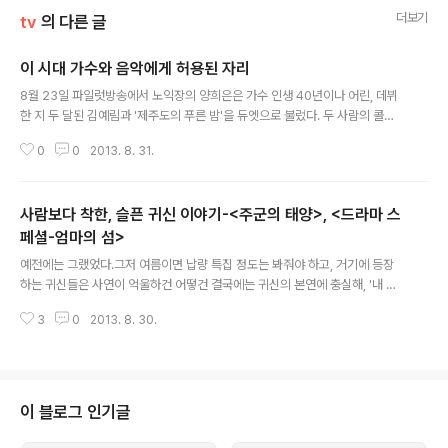
더보기
tv
의 다른 글
이 시대 가수와 음악에게 허용된 자리
글 내용
8월 23일 파일럿방송에서 노익장의 양희은은 가수 인생 40년이나 어린, 데뷔
한 지 두 달된 김예림과 '제주도의 푸른 밤'을 듀엣으로 불렀다. 두 사람의 콜라
보레이션은 여러가지를 상징한다. 이제는 에서 전설 대접을 받는 양희은이 개인
0
0
2013. 8. 31.
콘서트가 아닌 노래 부를 무대를 얻기 위해서는 40여년이나 어린 김예림과의
콜라보레이션도 마다하지 않아야 한다거나, 그럼에도 불구하고 오직 두 사람의
낭랑한 목소리와, 아름다운 화음만으로는 그 어느 세대에게서도 1위의 승인을
사람보다 착한, 슬픈 귀신 이야기-<주군의 태양>, <드라마 스
얻을 수 없다는 사실 등이다. 이런 양희은의 모습은, 그리고 그 날 모처럼 오랜만
에 무대에 선 이승환의 모습은, 어쩌면 우리 시대 가수들의 현실태를 가장 적나
페셜-엄마의 섬>
글 내용
라하게 보여준 한 단면일 지도 모르겠다. (사진; 스포츠 월드) 굳이 그 시작을 까
예전에는 그랬었다.그저 여름이면 납량 특집 정도는 봐줘야 하고, 거기에 등장
탈스럽게 걸고..
하는 귀신들은 사연이 억울하건 어떻건 결국에는 귀신의 본연에 충실해, '내 다
리 내놔~~' 정도의 대사에, 공중 뒤집기 두 바퀴 정도는 여유있게 해내는 능력
3
0
2013. 8. 30.
치를 가지고 있어야 했다. 그런데 사람사는 세상이 하도 그악해진 탓일까. 이젠
사람보다 못한 귀신이 귀신이랍시고 텔레비젼을 메운다. 엄마가 귀신이 됐는데
왜 슬프지?의 엄마(김용림 분)에게는 네 명이나 되는 자식들이 있다. 하지만 네
명이나 되면 뭐하랴. 드라마 초반 엄마를 만나러 온 둘째 아들 역의 유오성은 꽃
무늬 장화를 엄마에게 드리며 '이런 이쁜 장화 하나는 신어주어야 한다'며 온갖
이 블로그 인기글
설레발을 떤다. 하지만 그도 잠시, 나머지 형제들이 집에 도착했을 때, 둘째 아들
은 칼만 ..