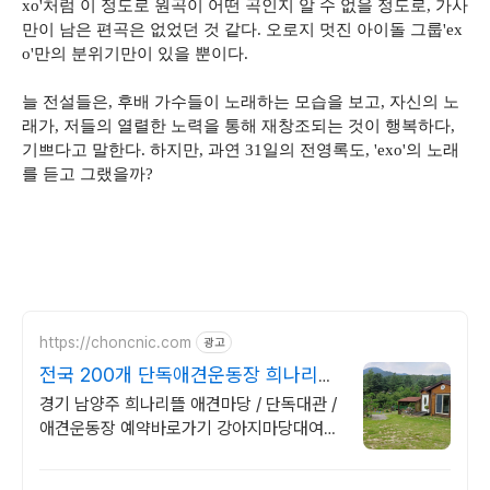
xo'처럼 이 정도로 원곡이 어떤 곡인지 알 수 없을 정도로, 가사
만이 남은 편곡은 없었던 것 같다. 오로지 멋진 아이돌 그룹'ex
o'만의 분위기만이 있을 뿐이다.
늘 전설들은, 후배 가수들이 노래하는 모습을 보고, 자신의 노
래가, 저들의 열렬한 노력을 통해 재창조되는 것이 행복하다,
기쁘다고 말한다. 하지만, 과연 31일의 전영록도, 'exo'의 노래
를 듣고 그랬을까?
https://choncnic.com
광고
전국 200개 단독애견운동장 희나리뜰
애견마당 예약가기
경기 남양주 희나리뜰 애견마당 / 단독대관 /
애견운동장 예약바로가기 강아지마당대여하
고 우리끼리 뛰뛰, 실내공간구비완료, 올나잇
파티룸도 있어요