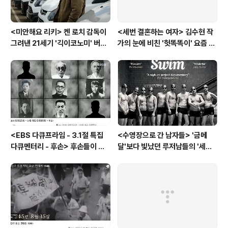
<미안해요 리키> 켄 로치 감독이
<세번 결혼하는 여자> 김수현 작
그려낸 21세기 '긱이코노미' 버전
가의 눈에 비친 '헛똑똑이' 요즘 여
모던타임즈
자들
<EBS 다큐프라임 - 3.1절 특집
<수영장으로 간 남자들> '금메
다큐멘터리 - 후손> 후손들이 말
달'보다 빛났던 루저남들의 '세라
하는 그날의 '독립운동가'들, 그리
비(c'est la vie)
고 후손들이 짊어진 삶의 무게