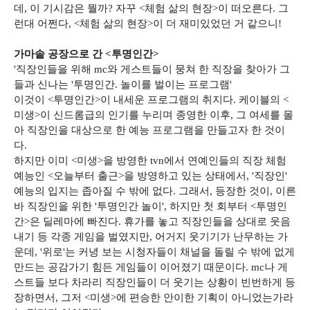
데, 이 기시감은 뭘까? 자꾸 <체험 삶의 현장>이 떠오른다. 그
런대 어쩐다, <체험 삶의 현장>이 더 재미있었던 거 같으니!
가마솥 공장으로 간 <투명인간>
'직장인들을 위해 mc와 게스트들이 뭉쳐 한 직장을 찾아가 그
들과 신나는 '투명인간. 놀이를 벌이는 프로그램'
이것이 <투명인간>이 내세운 프로그램의 취지다. 케이블의 <
미생>이 신드롬급의 인기를 누리며 종영한 이후, 그 여세를 몰
아 직장인을 대상으로 한 예능 프로그램을 만들고자 한 것이
다.
하지만 이미 <미생>을 방영한 tvn에서 연예인들의 직장 체험
예능인 <오늘부터 출근>을 방영하고 있는 상태에서, '직장인'
예능의 입지는 좁아질 수 밖에 없다. 그래서, 등장한 것이, 이른
바 직장인을 위한 '투명인간 놀이', 하지만 첫 회부터 <투명인
간>은 딜레마에 빠진다. 휴가를 놓고 직장인들을 상대로 웃음
내기 등 각종 게임을 벌였지만, 어거지 웃기기가 난무하는 가
운데, '위로'는 커녕 보는 시청자들이 채널을 돌릴 수 밖에 없게
만드는 공감가기 힘든 게임들이 이어졌기 때문이다. mc나 게
스트들 보다 차라리 직장인들이 더 웃기는 상황이 빈번하게 등
장하면서, 그저 <미생>에 편승한 안이한 기획이 아니었는가라