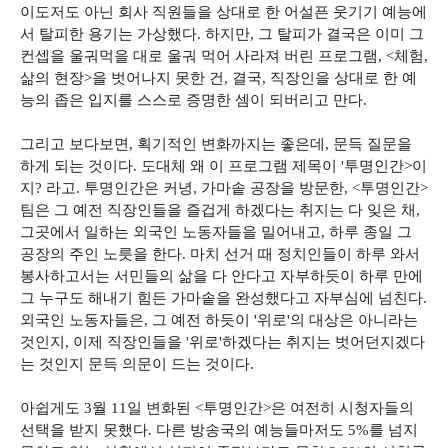
이도저도 아닌 회사 직원들을 상대로 한 어설픈 웃기기 예능에
서 탈피한 용기는 가상했다. 하지만, 그 탈피가 결국은 이미 그
컨셉을 울궈먹을 대로 울궈 먹어 사라져 버린 프로그램, <체험,
삶의 현장>을 벗어나지 못한 건, 결국, 직장인을 상대로 한 예
능의 좁은 입지를 스스로 증명한 셈이 되버리고 만다.
그리고 보다보면, 획기적인 변화까지는 좋은데, 문득 질문을
하게 되는 것이다. 도대체 왜 이 프로그램 제목이 '투명인간>이
지? 라고. 투명인간은 커녕, 가마솥 공장을 방문한, <투명인간>
팀은 그 예전 직장인들을 즐겁게 하겠다는 취지는 다 잊은 채,
그곳에서 일하는 외국인 노동자들을 밀어내고, 하루 종일 그
공장의 주인 노릇을 한다. 마치 선거 때 정치인들이 하루 와서
봉사하고서는 서민들의 삶을 다 안다고 자부하듯이 하루 만에
그 누구도 해내기 힘든 가마솥을 완성했다고 자부심에 넘친다.
외국인 노동자들은, 그 예전 하듯이 '위로'의 대상은 아니라는
것인지, 이제 직장인들을 '위로'하겠다는 취지는 벗어던지겠다
는 것인지 문득 의문이 드는 것이다.
아쉽게도 3월 11일 변화된 <투명인간>은 여전히 시청자들의
선택을 받지 못했다. 다른 방송국의 예능들마저도 5%를 넘지