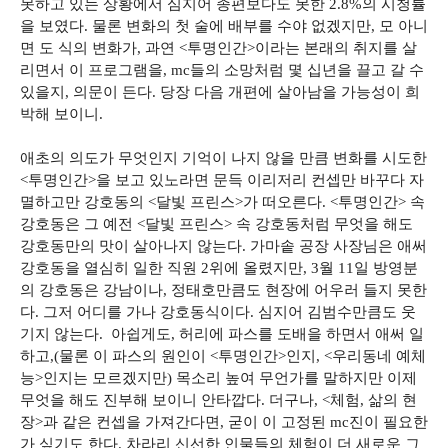
못하고 있는 상황에서 심지어 종편보다도 못한 2.8%의 시청률
을 보였다. 물론 변화의 첫 술에 배부를 수야 없겠지만, 모 아니
면 도 식의 변화가, 과연 <투명인간>이라는 본래의 취지를 살
리면서 이 프로그램을, mc들의 소망처럼 몇 십년을 끌고 갈 수
있을지, 의문이 든다. 당장 다음 개편에 살아남을 가능성이 희
박해 보이니.
애초의 의도가 무엇인지 기억이 나지 않을 만큼 변화를 시도한
<투명인간>을 보고 있노라면 문득 이리저리 컨셉만 바꾸다 자
멸하고만 강호동의 <달빛 프린스>가 떠오른다. <투명인간> 속
강호동은 그 예전 <달빛 프린스> 속 강호동처럼 무엇을 해도
강호동만의 맛이 살아나지 않는다. 가마솥 공장 사장님은 애써
강호동을 열심히 일한 직원 2위에 올렸지만, 3월 11일 방영분
의 강호동은 강남이나, 정태호만큼도 현장에 어우러 들지 못한
다. 그저 어디를 가나 강호동식이다. 심지어 김범수만큼도 웃
기지 않는다. 아쉽게도, 허리에 파스를 도배을 하면서 애써 일
하고,(물론 이 파스의 원인이 <투명인간>인지, <우리동네 예체
능>인지는 모르겠지만) 목소리 높여 무언가를 말하지만 이제
무엇을 해도 진부해 보이니 안타깝다. 더구나, <체험, 삶의 현
장>과 같은 컨셉을 가져간다면, 굳이 이 고정된 mc진이 필요한
가 싶기도 한다. 차라리 신선한 인물들의 체험이 더 새로운 그