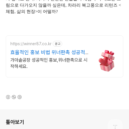
림으로 다가오지 않을까 싶은데, 차라리 복고풍으로 리턴즈 <
체험, 삶의 현장>이 어떨까?
https://winner87.co.kr
광고
효율적인 홍보 비법 위너판촉 성공적인
행사, 시작은 여기
가마솥공장 성공적인 홍보,위너판촉으로 시
작하세요.
(새창열림)
로그 정보
톺아보기