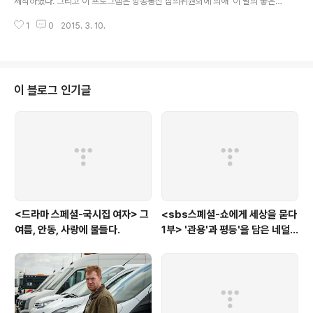
제작하였다. 그리고 이 프로그램은 방송통신 심의위원회에 의해 '이 달의 좋은
프로그램'으로 선정되었다. 2015년 3월 9일은 여성의 날을 맞이하여 이 5부작
1
0
2015. 3. 10.
중 그간 상대적으로 조명받지 못한 여성 1호들을 모아, '시대의 벽을 넘은 여
성'으로 방영하였다. ▲ 시대의 벽을 넘은 여성ⓒ MBC 진짜 최초의 여성 비행
사 1호 권기옥 우선 '시대의 벽을 넘은 여성'이 첫 문을 연 것은 우리나라 최초의
여성 비행사이다. 그런데 최초의 여성 비행사라면, 이미 영화을 통해 대중적으
로 널리 알려진 박경원이 있기에, 이 '최초'는 논란의 대상이 된다.하지만 은 진
이 블로그 인기글
정한 여성 비행사 1호로 권기옥을 내세운다. 공식적인 비행 자격증으로 따진다
면..
<드라마 스페셜-국시집 여자> 그
<sbs스폐셜-쇼에게 세상을 묻다
여름, 안동, 사랑에 물들다.
1부> '관용'과 평등'을 담은 네덜
란드와 노르웨이의 예능은?