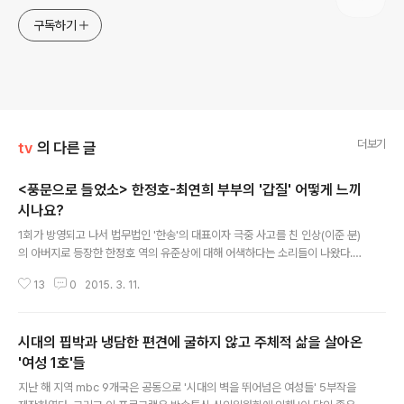
구독하기
더보기
tv
의 다른 글
<풍문으로 들었소> 한정호-최연희 부부의 '갑질' 어떻게 느끼
시나요?
글 내용
1회가 방영되고 나서 법무법인 '한송'의 대표이자 극중 사고를 친 인상(이준 분)
의 아버지로 등장한 한정호 역의 유준상에 대해 어색하다는 소리들이 나왔다.
그건 그의 아내 역인 최연희 역의 유호정에게도 비슷한 반응이었다. 그도 그럴
13
0
2015. 3. 11.
것이 유준상이나, 유호정 두 사람 모두 그간 드라마를 통해 보여준 역할 들이 착
하고 선량한, 그래서 오히려 치이고 당하는 수난의 주인공들인 경우가 많았다.
그랬던 두 사람이 '갑 오브 갑'으로 등장하여, 대놓고 '갑질'을 하면서도 '노블리
시대의 핍박과 냉담한 편견에 굴하지 않고 주체적 삶을 살아온
스 오블리제'를 운운하는 상류층으로 등장하니, 그런 캐릭터에 시청자들이 쉽게
적응하기 힘들었기 때문었다. 하지만, 6회를 경과한 에서 이제는 그 누구도 한
'여성 1호'들
글 내용
정호의 유준상과, 최연희의 유호정에게 어색하다는 소리를 하지 않는다. 아니,
지난 해 지역 mbc 9개국은 공동으로 '시대의 벽을 뛰어넘은 여성들' 5부작을
오히려 그들..