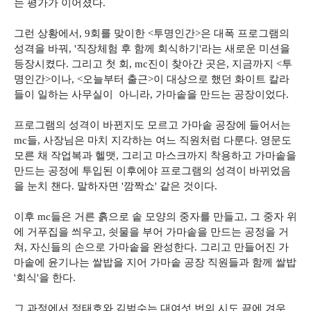
는 평가가 이어졌다.
그런 상황에서, 9회를 맞이한 <투명인간>은 대폭 프로그램의
성격을 바꿔, '직장체험 후 함께 회식하기'라는 새로운 미션을
등장시켰다. 그리고 첫 회, mc진이 찾아간 곳은, 지금까지 <투
명인간>이나, <오늘부터 출근>이 대상으로 했던 화이트 칼라
들이 일하는 사무실이 아니라, 가마솥을 만드는 공장이었다.
프로그램의 성격이 바뀐지도 모르고 가마솥 공장에 들어서는
mc들, 사장님은 마치 지각하는 여느 직원처럼 다룬다. 영문도
모른 채 작업복과 헬맷, 그리고 마스크까지 착용하고 가마솥을
만드는 공정에 투입된 이후에야 프로그램의 성격이 바뀌었음
을 눈치 챈다. 말하자면 '깜짝쇼' 같은 것이다.
이후 mc들은 거른 흙으로 솥 모양의 중자를 만들고, 그 중자 위
에 거푸집을 씌우고, 쇳물을 부어 가마솥을 만드는 공정을 거
쳐, 자신들의 손으로 가마솥을 완성한다. 그리고 만들어진 가
마솥에 윤기나는 쌀밥을 지어 가마솥 공장 직원들과 함께 쌀밥
'회식'을 한다.
그 과정에서 정태호와 김범수는 대여섯 번의 시도 끝에 겨우