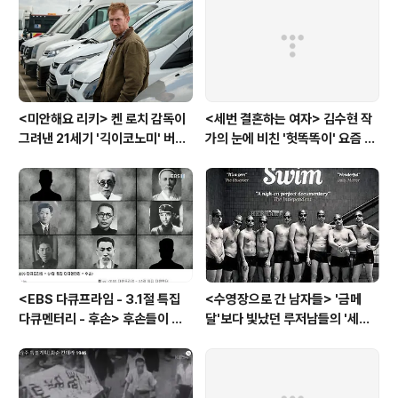
<미안해요 리키> 켄 로치 감독이
<세번 결혼하는 여자> 김수현 작
그려낸 21세기 '긱이코노미' 버전
가의 눈에 비친 '헛똑똑이' 요즘 여
모던타임즈
자들
<EBS 다큐프라임 - 3.1절 특집
<수영장으로 간 남자들> '금메
다큐멘터리 - 후손> 후손들이 말
달'보다 빛났던 루저남들의 '세라
하는 그날의 '독립운동가'들, 그리
비(c'est la vie)
고 후손들이 짊어진 삶의 무게