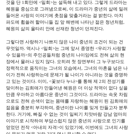
것을 단 1회만에 <밀회>는 설득해 내고 있다. 그렇게 드라마는
혜원을 중심으로 그려냄으로써, 이 드라마가 중년의 삶에 밀려
들어온 사랑의 이야기에 촛점을 맞출거라는 걸 밝힌다. 마치
파도에 휩쓸려 할머니들 집 앞 해변에 나타난 젊은 청년처럼,
혜원의 삶의 울타리 안에 선재란 청년이 던져진다.
그렇다면 사랑하기 나쁘지 않은 나이 중년의 조건이 되는 건
무엇일까. 역시나 <밀회>는 그에 앞서 종영한 <우리가 사랑할
수 있을까>의 주인공들처럼 중년의 나이임에도 전혀 삶의 현
장에서 물러나 있지 않다. 오히려 첫 장면부터 그 누구보다도
정력적으로 움직이는 그녀의 모습에서, 그녀의 마흔을 넘은 나
이가 전혀 사랑하는데 문제가 될 나이가 아니라는 것을 증명하
고 있는 것이다. 이미, <꽃보다 누나>를 통해 제 2의 전성기를
맞이하는 김희애가 만들어낸 혜원은 더 이상 적역이 없다 싶을
만큼 우아하고 아름다운 중년이 그것이다. 드라마는 속옷 차림
으로도 전혀 손색이 없는 몸매를 자랑하는 혜원이 된 김희애의
젊음을 충분히 부각하며, 중년이란 나이를 잊게 만들고자 분투
한다. 거기에, 빠질 수 없는 것이 일찌기 치맛바람 강남 엄마의
이야기로 시작하여 부담스럽지 않은 중년의 사랑으로 인기를
얻었던 전작 <아내의 자격>이 있었기에, 이번에도 그녀의 사랑