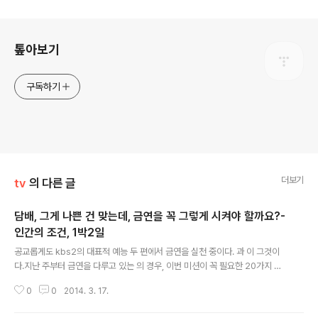
로그 정보
톺아보기
구독하기
더보기
tv
의 다른 글
담배, 그게 나쁜 건 맞는데, 금연을 꼭 그렇게 시켜야 할까요?-
인간의 조건, 1박2일
글 내용
공교롭게도 kbs2의 대표적 예능 두 편에서 금연을 실천 중이다. 과 이 그것이
다.지난 주부터 금연을 다루고 있는 의 경우, 이번 미션이 꼭 필요한 20가지 물
건만 가지고 살아가는 것이기에, 게스트 박성관을 포함해 일곱 멤버 중 담배를
0
0
2014. 3. 17.
피는 김준현, 김준호, 양상국이 담배를 포기해야 해서 불가피하게 미션을 수행
하는 동안 금연을 하게 되었다.그에 반해, 은 차태현을 제외한 그래서 대신 합류