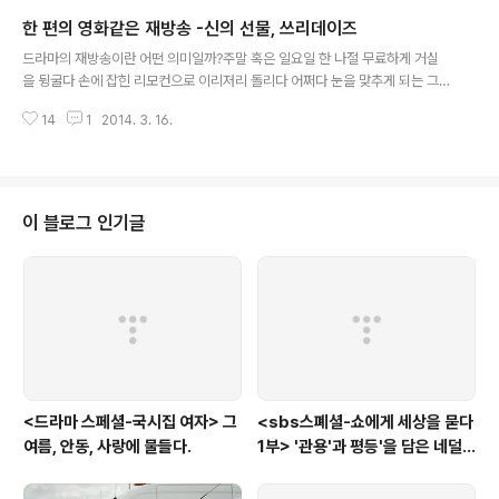
한 홍경민, 김주혁, 김종민, 김준호, 데프콘, 정준영 등이 담배를 피기 때문에 아
한 편의 영화같은 재방송 -신의 선물, 쓰리데이즈
예 작정하고 금연 섬이 증도로 여행을 떠나면서 금연을 주제로 내걸었다. 피치
글 내용
못한 선택이었든, 작정하고 내세운 주제였든 과 은 4박5일이라는 시간과 1박2
드라마의 재방송이란 어떤 의미일까?주말 혹은 일요일 한 나절 무료하게 거실
일 동안 멤버들의 금연을 다룬다. (사진; 1박2일; 조선일보) 삶에 밀착한 그리고
을 뒹굴다 손에 잡힌 리모컨으로 이리저리 돌리다 어쩌다 눈을 맞추게 되는 그
에..
래서 시간 때우기 식으로 보게 되는 경우가 대부분이 아닐까. 아니 그 조차도 이
14
1
2014. 3. 16.
젠 자기가 보고 싶은 시간에 보고 싶은 프로그램을 선택적으로 수용하는 젊은
층들에게는 별 의미가 닿지 않는 시간대일지도 모르겠다. 하지만 이제, 주말과
일요일, 약속을 차치하고라도 자리를 지키며 텔레비젼 앞을 사수해야 할 이유가
생길 지도 모른다. 본방 보다 더 재미있고 흥미진진한 재방송이 기다리고 있을
테니까. 바로 과 의 재방송이 그것이다. 는 5,6일 본방에 이어 9일 1시 5분부터
이 블로그 인기글
시작된 재방송을 회 별로 종결 없이, 광고도 없이, 1,2회를 연달아 방송하는 연
방을 했다. ..
<드라마 스페셜-국시집 여자> 그
<sbs스폐셜-쇼에게 세상을 묻다
여름, 안동, 사랑에 물들다.
1부> '관용'과 평등'을 담은 네덜
란드와 노르웨이의 예능은?