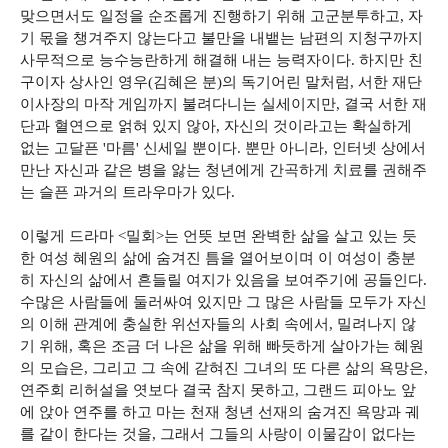
맞으면서도 일정을 순조롭게 진행하기 위해 고군분투하고, 자
기 몫을 챙겨주지 않는다고 불만을 내뱉는 남편의 지청구까지
사무적으로 능수능란하게 해결해 내는 능력자이다. 하지만 친
구이자 상사인 영우(김혜은 분)의 독기어린 말처럼, 서한 재단
이사장의 마작 게임까지 불려다니는 실세이지만, 결국 서한 재
단과 혈연으로 얽혀 있지 않아, 자신의 것이라고는 확실하게
없는 고달픈 '마름' 신세일 뿐이다. 뿐만 아니라, 인터넷 상에서
만난 자신과 같은 병을 앓는 청년에게 간곡하게 치료를 권해주
는 슬픈 과거의 트라우마가 있다.
이렇게 드라마 <밀회>는 언뜻 보면 완벽한 삶을 살고 있는 듯
한 여성 혜원의 삶에 숨겨진 틈을 열어보이며 이 여성이 충분
히 자신의 삶에서 흔들릴 여지가 있음을 보여주기에 공들인다.
수많은 사람들에 둘러싸여 있지만 그 많은 사람들 모두가 자신
의 이해 관계에 충실한 위선자들의 사회 속에서, 밀려나지 않
기 위해, 혹은 조금 더 나은 삶을 위해 빠듯하게 살아가는 혜원
의 모습은, 그리고 그 속에 갇혀진 그녀의 또 다른 삶의 욕망은,
연주회 리허설을 엿보다 결국 참지 못하고, 그랜드 피아노 앞
에 앉아 연주를 하고 마는 천재 청년 선재의 숨겨진 욕망과 궤
를 같이 한다는 것을, 그래서 그들의 사랑이 이물감이 없다는