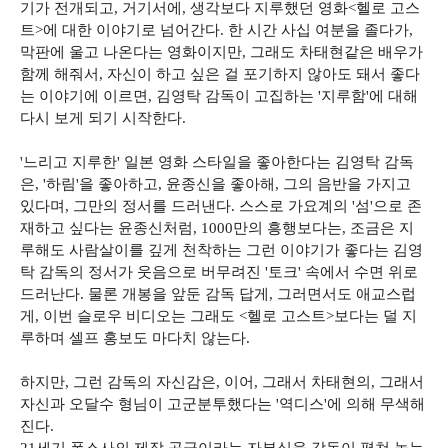
기가 전개되고, 거기서에, 생각보다 지루했던 영화<헬로 고스
트>에 대한 이야기로 넘어간다. 한 시간 사십 여분을 졸다가,
막판에 울고 나온다는 영화이지만, 그래도 차태현같은 배우가
함께 해줘서, 자신이 하고 싶은 걸 포기하지 않아도 돼서 좋다
는 이야기에 이르면, 김영탁 감독이 고집하는 '지루함'에 대해
다시 보게 되기 시작한다.
'느리고 지루한' 일본 영화 스타일을 좋아한다는 김영탁 감독
은, '하림'을 좋아하고, 윤종신을 좋아해, 그의 음반을 가지고
있다며, 그만의 정서를 드러낸다. 스스로 가요계의 '섬'으로 존
재하고 싶다는 윤종신처럼, 1000만의 흥행보다는, 조금은 지
루해도 사람살이를 깊게 천착하는 그런 이야기가 좋다는 김영
탁 감독의 정서가 웃음으로 버무려진 '토크' 속에서 수면 위로
드러난다. 물론 개봉을 앞둔 감독 답게, 그러면서도 애교스럽
게, 이번 슬로우 비디오는 그래도 <헬로 고스트>보다는 덜 지
루하며 셀프 홍보도 마다치 않는다.
하지만, 그런 감독의 자신감은, 이어, 그래서 차태현의, 그래서
자신과 오달수 형님이 고군분투했다는 '역디스'에 의해 무색해
진다.