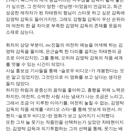
21세기 폭스사의 제작 공급이라는 자부심을 감독이 펼쳐 놓는
가 싶으면, 그 전작이 망한 <런닝맨>이었음이 언급되고, 최근
성공한 제작자가 된 차태현의 형님이 스타웃 하고 싶은 감독에
김영탁 감독도 들어가지만, 그래도 강형철 감독이 우선 순위라
며 여전히 한 끝 차이로 부족한 김영탁 감독의 존재를 웃음의
소재로 삼는다.
회차의 상당 부분이, mc진들의 여전히 예능을 어색해 하는 김
영탁 감독을 몰이에, 은근슬쩍 한 다리를 걸치는 차태현의 공
조로 이어갔지만, 그를 통해, 오히려 김영탁 감독의 작품 세계
를 엿볼 수 있는 시간이 되었다.
사실 홍보성 기사들을 통해 <슬로우 비디오>가 개봉한다는 것
은 알고 있었지만, 그것만으로 이 영화를 보고 싶다는 생각은
들지 않았다.
하지만 하림과 윤종신의 음악을 좋아하고, 흥행을 위해 노력은
하지만, 여전히, 소박한 사람 사는 냄새가 나는 조금은 느리고,
그래서 조금 더 지루한 이야기를, 여전히 놓칠 수 없는, 김영탁
감독의 작품 세계를 <라디오 스타>를 통해 엿보게 되면서, 어
쩐지 <슬로우 비디오>란 영화가 보고 싶어지기 시작했다.
또한 그저 늘 웃기는 작품만을 선택하는가 싶었던 차태현이지
만, 김영탁 감독과 의기투합하는 그의 선택을 통해, 웃기는 배