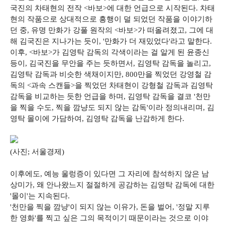
국진의 차태현의 전작 <바보>에 대한 언급으로 시작된다. 차태
현의 작품으로 상대적으로 흥행이 덜 되었던 작품을 이야기하
던 중, 유명 만화가 강풀 원작의 <바보>가 떠올려졌고, 그에 대
해 김국진은 지나가는 듯이, '만화가 더 재밌었다'라고 말한다.
이후, <바보>가 김영탁 감독의 각색이라는 걸 알게 된 윤종신
등이, 김국진을 무안을 주는 듯하면서, 김영탁 감독을 놀리고,
김영탁 감독과 비슷한 색채이지만, 800만을 찍었던 강영철 감
독의 <과속 스캔들>을 찍었던 차태현이 강형철 감독과 김영탁
감독을 비교하는 듯한 언급을 하며, 김영탁 감독을 결코 '천만
을 찍을 수도, 찍을 깜냥도 되지 않는 감독'이라 정의내리며, 김
영탁 몰이에 가담하여, 김영탁 감독을 난감하게 한다.
(사진; 서울경제)
이후에도, 예능 울렁증이 있다면 그 자리에 참석하지 않은 남
상미가, 왜 안나왔느지 절절하게 공감하는 김영탁 감독에 대한
'몰이'는 지속된다.
'천만을 찍을 깜냥'이 되지 않는 이유가, 돈을 벌어, '정말 지루
한 영화'를 찍고 싶은 그의 목적이기 때문이라는 것으로 이야