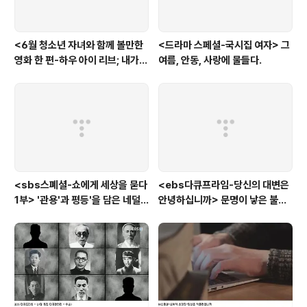
<6월 청소년 자녀와 함께 볼만한
<드라마 스페셜-국시집 여자> 그
영화 한 편-하우 아이 리브; 내가
여름, 안동, 사랑에 물들다.
사는 이유> '전쟁'을 통해 성장하
는 아이
<sbs스폐셜-쇼에게 세상을 묻다
<ebs다큐프라임-당신의 대변은
1부> '관용'과 평등'을 담은 네덜
안녕하십니까> 문명이 낳은 불치
란드와 노르웨이의 예능은?
병, 뒷간에서 해법을 찾다