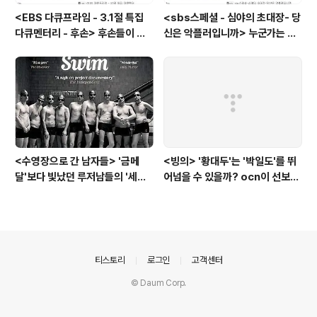
<EBS 다큐프라임 - 3.1절 특집
<sbs스페셜 - 심야의 초대장- 당
다큐멘터리 - 후손> 후손들이 말
신은 악플러입니까> 누군가는 강
하는 그날의 '독립운동가'들, 그리
박증으로, 또 다른 누군가는 심심
고 후손들이 짊어진 삶의 무게
풀이로, 그들이 만든 악플의 웅덩
이에 누군가는 죽임을 당할 수도
있다
<수영장으로 간 남자들> '금메
<빙의> '황대두'는 '박일도'를 뛰
달'보다 빛났던 루저남들의 '세라
어넘을 수 있을까? ocn이 선보인
비(c'est la vie)
또 하나의 '악령 퇴치 스릴러'
의안내
티스토리
로그인
고객센터
© Daum Corp.