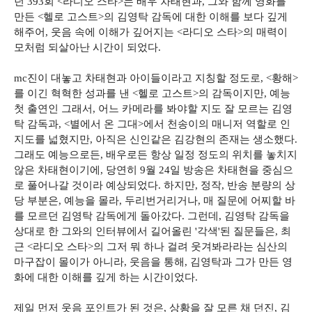
던 393회 <라디오 스타>는 배우 차태현과, 그와 함께 영화를
만든 <헬로 고스트>의 김영탁 감독에 대한 이해를 보다 깊게
해주어, 웃음 속에 이해가 깊어지는 <라디오 스타>의 매력이
모처럼 되살아난 시간이 되었다.
mc진이 대놓고 차태현과 아이들이라고 지칭할 정도로, <황해>
를 이긴 혁혁한 성과를 낸 <헬로 고스트>의 감독이지만, 예능
첫 출연인 그래서, 어느 카메라를 봐야할 지도 잘 모르는 김영
탁 감독과, <별에서 온 그대>에서 천송이의 매니저 역할로 인
지도를 넓혔지만, 아직은 신인같은 김강현의 존재는 생소했다.
그래도 예능으로든, 배우로든 항상 일정 정도의 위치를 놓치지
않은 차태현이기에, 당연히 9월 24일 방송은 차태현을 중심으
로 풀어나갈 것이라 예상되었다. 하지만, 정작, 반송 분량의 상
당 부분은, 예능을 몰라, 두리번거리거나, 매 질문에 어찌할 바
를 모르던 김영탁 감독에게 돌아갔다. 그런데, 김영탁 감독을
상대로 한 그와의 인터뷰에서 길어올린 '각색'된 질문들은, 최
근 <라디오 스타>의 그저 뭐 하나 걸려 웃겨봐라라는 심산의
마구잡이 몰이가 아니라, 웃음을 통해, 김영탁과 그가 만든 영
화에 대한 이해를 깊게 하는 시간이었다.
제일 먼저 웃음 포인트가 된 것은, 상황을 잘 모른 채 던진, 김