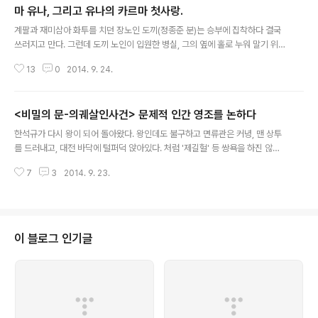
마 유나, 그리고 유나의 카르마 첫사랑.
글 내용
계팔과 재미삼아 화투를 치던 장노인 도끼(정종준 분)는 승부에 집착하다 결국
쓰러지고 만다. 그런데 도끼 노인이 입원한 병실, 그의 옆에 홀로 누워 말기 위암
과 싸우는 노인은, 한때 도끼와 영역 싸움을 벌이던 '독사'라는 또 다른 전설의
13
0
2014. 9. 24.
조폭이다. 한때 서로 구역을 차지하기 위해 주먹다짐을 벌이던 그들은 이제 서
로 인사 치레도 제대로 못 나눌만큼 운신하기 힘든 병든 몸으로 병실에서 만난
다. 독사 노인의 존재를 안 밴댕이(윤용현 분)은 과거 자신을 코피가 터지도록
<비밀의 문-의궤살인사건> 문제적 인간 영조를 논하다
패고 자신의 돈을 빼앗은 독사의 기억에 이를 갈며 병실을 찾는다. 하지만, 그렇
글 내용
게 잊을 수 없었던 독사는, 그 누구하나 들여다 보는 자 없이 홀로 고통에 몸부림
한석규가 다시 왕이 되어 돌아왔다. 왕인데도 불구하고 면류관은 커녕, 맨 상투
치며 죽어가는 한낱 불쌍한 노인일 뿐이다. 자신이 누군지 알겠냐는 밴댕이의
를 드러내고, 대전 바닥에 털퍼덕 앉아있다. 처럼 '제길헐' 등 쌍욕을 하진 않지
말에 독사는..
만, 말투로 보면, 딱 쌍욕을 내뱉고도 남을 말투이다. 인가 했더니, 이번엔 세종
7
3
2014. 9. 23.
이 아니라, 영조란다. 한석규에 의해 구현된 영조는, 여전히 세종처럼 신하들과
'파워 게임' 중이다. 그리고 거기서 한 발 더 나아가, 자기 아들조차 믿지 못하며,
자신의 왕위를 공고하게 하기 위해 7번의 양위 해프닝을 벌인다. 드라마는 시작
과 함께, '이 드라마는 역사적 사실에 기초하여 상상력을 더했음'을 명시한다. 그
리고 바로 그 상상력의 영역으로 드라마는 시청자들을 이끌어 간다. 왕세제였던
이 블로그 인기글
영조는 한밤에 그의 눈앞에서 그를 지키던 사람들이 자객들의 칼부림에 의해
쓰..