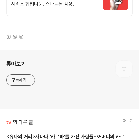
시리즈 합법다운, 스마트폰 감상.
(새창열림)
로그 정보
톺아보기
구독하기
더보기
tv
의 다른 글
<유나의 거리>저마다 '카르마'를 가진 사람들- 어머니의 카르