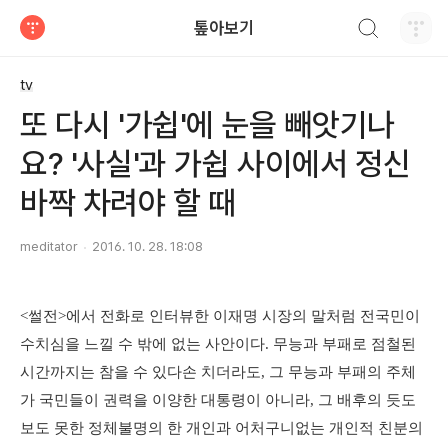
검색하기
톺아보기
티스토리
tv
또 다시 '가쉽'에 눈을 빼앗기나
요? '사실'과 가쉽 사이에서 정신
바짝 차려야 할 때
meditator
2016. 10. 28. 18:08
<썰전>에서 전화로 인터뷰한 이재명 시장의 말처럼 전국민이
수치심을 느낄 수 밖에 없는 사안이다. 무능과 부패로 점철된
시간까지는 참을 수 있다손 치더라도, 그 무능과 부패의 주체
가 국민들이 권력을 이양한 대통령이 아니라, 그 배후의 듯도
보도 못한 정체불명의 한 개인과 어처구니없는 개인적 친분의