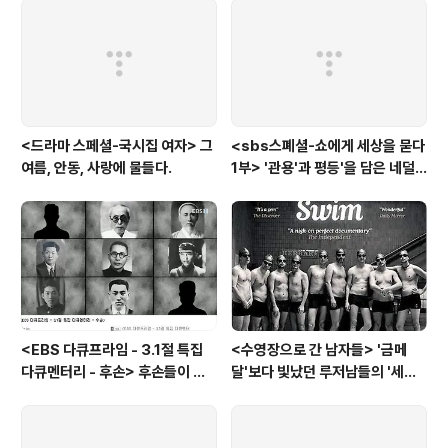
었으니,..
<드라마 스페셜-국시집 여자> 그
<sbs스폐셜-쇼에게 세상을 묻다
여름, 안동, 사랑에 물들다.
1부> '관용'과 평등'을 담은 네덜
란드와 노르웨이의 예능은?
<EBS 다큐프라임 - 3.1절 특집
<수영장으로 간 남자들> '금메
다큐멘터리 - 후손> 후손들이 말
달'보다 빛났던 루저남들의 '세라
하는 그날의 '독립운동가'들, 그리
비(c'est la vie)
고 후손들이 짊어진 삶의 무게