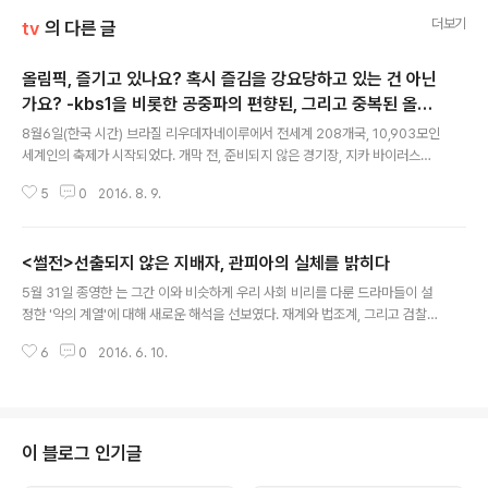
더보기
tv
의 다른 글
올림픽, 즐기고 있나요? 혹시 즐김을 강요당하고 있는 건 아닌
가요? -kbs1을 비롯한 공중파의 편향된, 그리고 중복된 올림
글 내용
픽 중계
8월6일(한국 시간) 브라질 리우데자네이루에서 전세계 208개국, 10,903모인
세계인의 축제가 시작되었다. 개막 전, 준비되지 않은 경기장, 지카 바이러스의
위협, 거기에 '올릭픽'이라는 전세계인의 축제에 대한 자국민들의 끊이지 않는
5
0
2016. 8. 9.
반발 등, 과연 31회 브라질 올림픽이 무사히 열릴 수 있을 것인가에 대한 우려가
컸다. 하지만 막상, 브라질의 자연 환경을 주제로 한 초록의 오륜기가 수놓은 개
막식을 시작으로, 그런 우려는 수면 아래로 가라앉고 전세계인의 축제에만 세간
<썰전>선출되지 않은 지배자, 관피아의 실체를 밝히다
의 이목이 집중되었다. 우리나라라고 다를 것이 없다. 아니, 언제나 그래왔듯이,
글 내용
'올릭픽 특수'라는 이 한 철 장사에 공중파 방송국은 멀쩡하게 방영되던 드라마
5월 31일 종영한 는 그간 이와 비슷하게 우리 사회 비리를 다룬 드라마들이 설
마저 올림픽을 핑계로 조기 종영시키고, 마치 올림픽만이 유일하게 볼만한 것인
정한 '악의 계열'에 대해 새로운 해석을 선보였다. 재계와 법조계, 그리고 검찰이
양,..
라는 우리 사회 지배 계급의 삼각 카르텔의 부도덕이 우리 사회 전반에 걸쳐 범
6
0
2016. 6. 10.
죄적 영향력을 미치고 있다는 점에서는 동일하지만, 이전의 작품들이 '돈'을 가
진 자 재벌을 정점으로 그의 '시녀'로서 검찰과 법무법인이라는 서열을, 권력을
전횡하는 검찰이 실질적 지배자로 등장한 것이다. 즉 드라마 속 차기 검찰 총장
을 노리는 신영일(김갑수 분) 서울 지검 검사장은 재벌의 검은 돈을 받았지만 오
히려 그런 재벌이나, 그의 오른 손인 법무법인조차도 '법'이라는 수단을 통해 '처
이 블로그 인기글
리'해 버리는 능력자로 등장한다. 그런 그가 진심으로 고개를 수그리는 이가 있