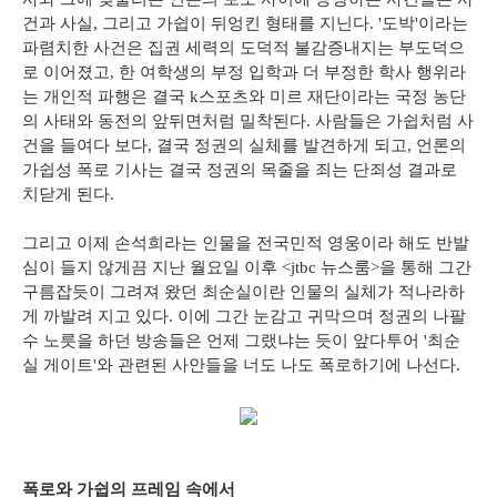
건과 사실, 그리고 가쉽이 뒤엉킨 형태를 지닌다. '도박'이라는
파렴치한 사건은 집권 세력의 도덕적 불감증내지는 부도덕으
로 이어졌고, 한 여학생의 부정 입학과 더 부정한 학사 행위라
는 개인적 파행은 결국 k스포츠와 미르 재단이라는 국정 농단
의 사태와 동전의 앞뒤면처럼 밀착된다. 사람들은 가쉽처럼 사
건을 들여다 보다, 결국 정권의 실체를 발견하게 되고, 언론의
가쉽성 폭로 기사는 결국 정권의 목줄을 죄는 단죄성 결과로
치닫게 된다.
그리고 이제 손석희라는 인물을 전국민적 영웅이라 해도 반발
심이 들지 않게끔 지난 월요일 이후 <jtbc 뉴스룸>을 통해 그간
구름잡듯이 그려져 왔던 최순실이란 인물의 실체가 적나라하
게 까발려 지고 있다. 이에 그간 눈감고 귀막으며 정권의 나팔
수 노릇을 하던 방송들은 언제 그랬냐는 듯이 앞다투어 '최순
실 게이트'와 관련된 사안들을 너도 나도 폭로하기에 나선다.
폭로와 가쉽의 프레임 속에서