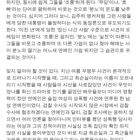
하지만, 동시에 쉽게 그들을 '조롱'하게 된다. '무당'이나, '호
빠'라는 단어로 폄하하며 비웃는 것으로 '분노'의 온도를 낮추
는 것이다. 심지어 그러다 보니, 김주하 앵커처럼 그런 사람들
에게 당한 대통령이 불쌍하다는 식의 동정론으로 유도되기도
한다. '미친 년'에게 당한 '정신 나간 사람' 수준으로 사건의 프
레임이 변화된다. '조롱'은 쉽지만, '분노'에는 '실천'이 따른다.
그들을 비웃고 조롱하며 또 다른 가쉽이 없나 찾아 헤매는 사
이 분노의 열기는 어느새 연예인 가쉽 뒤지던 그 습관으로 귀
결되는 것이다.
잊지 말아야 할 것이 있다. 지난 여름 우병우 사건이 본격적으
로 드러나기 시작했을 때, 그리고 최순실이라는 이름이 오르내
리기 시작했을 때 사람들의 시선을 사로잡았던 사건이 무엇이
었나를 최신 드라마로 인기를 끌었던 배우들보다 미디어 영향
력이 컸던 연예인은 술집 여성의 성폭행 사건에 연루된 한 남
성 연예인이었다. 검찰 수사도 시작되지 않은 시점에서 검찰
수사에 협조하겠다는 연예인과 달리, 검찰 조사에는 응하지 않
으면서 여러 언론을 찾아다니며 인터뷰를 했던 성폭행 당사자
라는 여성과 그의 친척이라던 사실상 조폭 집단의 확인 되지
않은 사실을 쏟아부었던 것이 바로 지금 최순실과 그 측근들의
가쉽을 '정의로운' 양 쏟아내고 있는 언론들이라는 것이다.