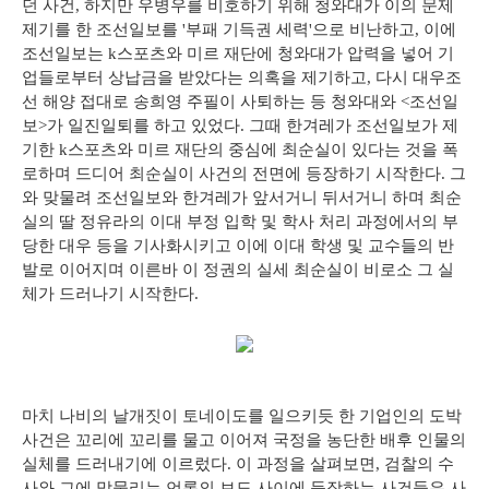
던 사건, 하지만 우병우를 비호하기 위해 청와대가 이의 문제
제기를 한 조선일보를 '부패 기득권 세력'으로 비난하고, 이에
조선일보는 k스포츠와 미르 재단에 청와대가 압력을 넣어 기
업들로부터 상납금을 받았다는 의혹을 제기하고, 다시 대우조
선 해양 접대로 송희영 주필이 사퇴하는 등 청와대와 <조선일
보>가 일진일퇴를 하고 있었다. 그때 한겨레가 조선일보가 제
기한 k스포츠와 미르 재단의 중심에 최순실이 있다는 것을 폭
로하며 드디어 최순실이 사건의 전면에 등장하기 시작한다. 그
와 맞물려 조선일보와 한겨레가 앞서거니 뒤서거니 하며 최순
실의 딸 정유라의 이대 부정 입학 및 학사 처리 과정에서의 부
당한 대우 등을 기사화시키고 이에 이대 학생 및 교수들의 반
발로 이어지며 이른바 이 정권의 실세 최순실이 비로소 그 실
체가 드러나기 시작한다.
마치 나비의 날개짓이 토네이도를 일으키듯 한 기업인의 도박
사건은 꼬리에 꼬리를 물고 이어져 국정을 농단한 배후 인물의
실체를 드러내기에 이르렀다. 이 과정을 살펴보면, 검찰의 수
사와 그에 맞물리는 언론의 보도 사이에 등장하는 사건들은 사