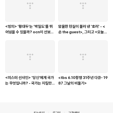
<빙의> '황대두'는 '박일도'를 뛰
암울한 현실이 불러 낸 '호러' - <
어넘을 수 있을까? ocn이 선보인
손 the guest>, 그리고 <오늘의
또 하나의 '악령 퇴치 스릴러'
탐정>, <러블리 호러블리>
<미스터 선샤인> '당신'에게 국가
<tbs 6.10항쟁 31주년 다큐- 19
는 무엇입니까? - 국가는 지킬만
87 그날의 비둘기>
한 가치가 있는 것인가?에 대한
'낭만적'인 질문
의안내
티스토리
로그인
고객센터