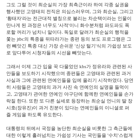
그도 그럴 것이 최순실의 가장 최측근이라 하여 각종 실권을
행사했던 고영태의 전직은 의심스러우며, 그와 최순실, 그리고
'황태자'라는 전근대적 별칭으로 불리는 차순택이라는 인물이
만나게 된 과정은 너무도 '사적'이니 화수분처럼 파도파도 폭
로할 꺼리가 넘치니 말이다. 독일로 달려가 최순실의 행적을
쫓는 jtbc의 특종을 뒤따라가는 종편 등의 보도 프로그램은 그
런 빼앗긴 특종 대신 가장 손쉬운 '신상 털기'식의 가쉽성 보도
로 앞다투어 시청자들의 시선을 빼앗는다.
그래서 이제 그간 입을 꾹 다물었던 kbs가 정유라와 관련된 사
안들을 보도하기 시작했으며 종편들은 고영태와 관련된 과거
사실과 그에 관련된 연예인들을 입에 올리기 시작하였다. 당연
히 사람들은 고영태의 과거 사진 속 연예인의 실명을 들먹이
고, 고영태가 관여한 연예인 야구단에 함께한 연예인들을 손가
락질 한다. 또한 또 다른 실세로 등장하는 최순실 언니의 딸 장
시호(장유진)이 과거 친분이 있다는 연예인들의 이니셜로 퍼
즐 게임을 하도록 유도한다.
대통령의 뒤에서 국정을 농단한 최순실을 비롯한 그 측근들에
대한 이렇게 흘러넘치는 가쉽성 기사는 국민들을 '수치'스럽게