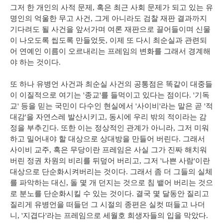
그저 한 개인의 사적 문제, 혹은 최근 사회 문제가 되고 있는 유
명인의 억울한 무고 사건, 그게 아니라도 검찰 재판 결과까지
기다려도 될 사건을 앞서가며 여론 재판으로 끌어들이며 신물
이 나오도록 씹도록 만들었듯, 이제 또 다시 최순실과 관련되
어 연예인 이름이 오르내리는 프레임의 변화를 그래서 경계해
야 하는 것이다.
또 하나 유병언 사건과 최순실 사건의 공통점은 똑같이 대중들
이 이질적으로 여기는 '종교'를 들먹이고 있다는 점이다. '기독
교' 등을 믿는 국민이 다수인 현실에서 '사이비'라는 말은 곧 '적
대감'을 자연스레 발산시키고, 동시에 우리 밖의 적이라는 감
정을 부추긴다. 또한 이는 정상적인 관계가 아니라, 그저 미워
하고 밀어내야 할 대상으로 상대방을 만들어 버린다. 그래서
사이비 교주, 혹은 무당이란 프레임은 사실 그가 진짜 해치워
버린 정권 차원의 비리를 뒤덮어 버리고, 그저 '나쁜 사람'이란
대상으로 단순화시켜버리는 것이다. 그래서 좀 더 그들의 실체
를 파악하는 대신, 돌 몇 개 던지는 것으로 침 뱉어 버리는 것으
로 분노를 단순화시킬 수 있는 것이다. 결국 몇 달동안 질리고
질리게 유병언을 떠들던 그 시절의 종편은 실컷 떠들고 나더
니, '지겹다'라는 프레임으로 세월호 희생자들의 입을 막았다.