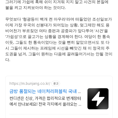
그러기에 가쉽에 혹해 쉬이 지겨워 지지 말고 사건의 본질에
불을 켜고 지켜보아야 하는 것이다.
무엇보다 '형광등이 백개 켠 아우라'라며 떠들었던 조선일보가
이제 가장 우국의 선봉대가 되어있는 상황, 엊그제만 해도 용
비어천가 부르짖던 여타 종편과 공중파가 앞다투어 '사건'을
'가쉽성'으로 끌고가는 상황을 경계해야 한다. 여당이 한 통속
이듯, 그들도 한 통속이었다는 것을 뻔히 알았으면서도 또 다
시 그들이 제시하는 프레임에 시선을 빼앗긴 채 이 정국의 주
도권을 넘겨, 그들이 원하는 다음에 끌려들어가서는 안될 것이
다.
https://m.bunjang.co.kr/
광고
금방 품절되는 네이처리퍼블릭 국내 최
대 브랜드 중고거래
컨디션은 신상, 가격은 합리적으로 번개장터
에서 만나보세요! 전국 각지에서 올라오는 전
국구 최다 상품 매일 10만 개 이상의 신규 상
품 업로드