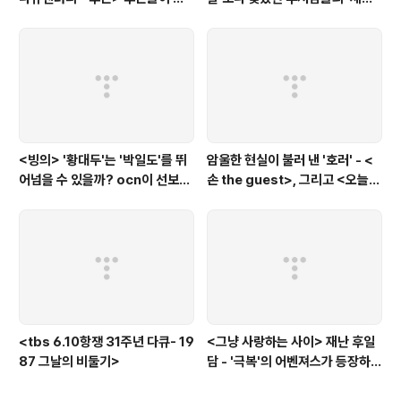
하는 그날의 '독립운동가'들, 그리
비(c'est la vie)
고 후손들이 짊어진 삶의 무게
<빙의> '황대두'는 '박일도'를 뛰
암울한 현실이 불러 낸 '호러' - <
어넘을 수 있을까? ocn이 선보인
손 the guest>, 그리고 <오늘의
또 하나의 '악령 퇴치 스릴러'
탐정>, <러블리 호러블리>
<tbs 6.10항쟁 31주년 다큐- 19
<그냥 사랑하는 사이> 재난 후일
87 그날의 비둘기>
담 - '극복'의 어벤져스가 등장하
다.