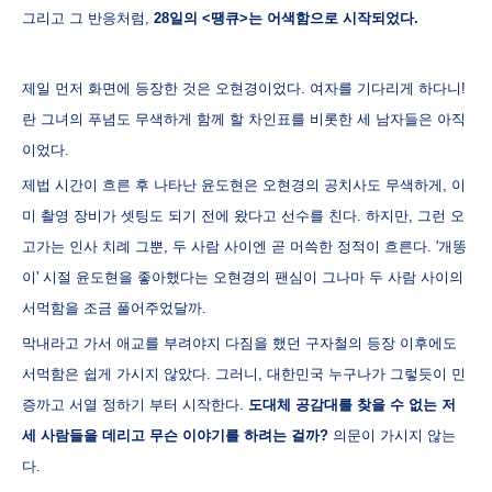
그리고 그 반응처럼,
28일의 <땡큐>는 어색함으로 시작되었다.
제일 먼저 화면에 등장한 것은 오현경이었다. 여자를 기다리게 하다니!
란 그녀의 푸념도 무색하게 함께 할 차인표를 비롯한 세 남자들은 아직
이었다.
제법 시간이 흐른 후 나타난 윤도현은 오현경의 공치사도 무색하게, 이
미 촬영 장비가 셋팅도 되기 전에 왔다고 선수를 친다. 하지만, 그런 오
고가는 인사 치례 그뿐, 두 사람 사이엔 곧 머쓱한 정적이 흐른다. '개똥
이' 시절 윤도현을 좋아했다는 오현경의 팬심이 그나마 두 사람 사이의
서먹함을 조금 풀어주었달까.
막내라고 가서 애교를 부려야지 다짐을 했던 구자철의 등장 이후에도
서먹함은 쉽게 가시지 않았다. 그러니, 대한민국 누구나가 그렇듯이 민
증까고 서열 정하기 부터 시작한다.
도대체 공감대를 찾을 수 없는 저
세 사람들을 데리고 무슨 이야기를 하려는 걸까?
의문이 가시지 않는
다.