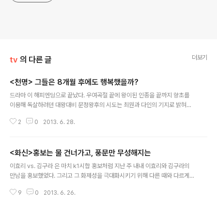
더보기
tv
의 다른 글
<천명> 그들은 8개월 후에도 행복했을까?
글 내용
드라마 이 해피엔딩으로 끝났다. 우여곡절 끝에 왕이된 인종을 끝까지 향초를
이용해 독살하려던 대왕대비 문정왕후의 시도는 최원과 다인의 기지로 밝혀져,
결국 왕 앞에서 목숨을 구걸해야 했고, 자신의 아비가 최원을 죽였다 하여 그를
2
0
2013. 6. 28.
사랑했지만 그의 곁을 떠나려 했던 다인은 최원과 결실을 맺고 최원과 함께 백
성들의 병을 돌보며 행복하게 살았다. 어떤 한 점의 의혹도 없는 말끔한 해피엔
딩이었다. 하지만, 역사를 조금이라도 아는 사람이라면, 이런 명쾌한 엔딩을 보
<화신>홍보는 물 건너가고, 풍문만 무성해지는
면 씁쓰레 할 것이다. 그도 그럴 것이 드라마에서는 문정왕후의 최후의 독살시
글 내용
도조차 막아내고 승리를 거둔 인종의 재위 기간이 단 8개월에 불과했다는 걸 알
이효리 vs. 김구라 은 마치 k1시합 홍보처럼 지난 주 내내 이효리와 김구라의
기 때문이다. 게다가 정사로 확인된 사실은 아니지만, 이덕일의 을 비롯한 책에
만남을 홍보했었다. 그리고 그 화제성을 극대화시키기 위해 다른 때와 다르게
서는 인종의 죽음을 문정왕..
방송 15분전부터 서로 마주치지 않으려 하거나, 서먹서먹하거나, 정적이 흐르
9
0
2013. 6. 26.
는 스튜디오를 보여줌으로써, 아직도 얼마나 두 사람이 서로에 대해 껄끄러워하
고 있는가를 가감없이 전달해 주려고 했다. 그리고 방송이 시작되자, 어쩔 수 없
이 이효리와 김구라는 말을 섞을 수 밖에 없게 되었고, 결국 땀을 뻘뻘 흘리는 김