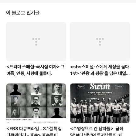
구라의 사죄와 대인배 이효리라는 수식어로 이효리와 김구라의 악연은 훈훈하
게 포장되었다. 에서 밝혔듯이 이효리는 예능을 순회 중이지만, 그녀와 껄끄러
이 블로그 인기글
운 누군가가 출연하는 방송은 피하고 있다고 했다. 에서 그녀가 말한 그 방송은,
한때 그녀와 연애를 ..
<드라마 스페셜-국시집 여자> 그
<sbs스폐셜-쇼에게 세상을 묻다
여름, 안동, 사랑에 물들다.
1부> '관용'과 평등'을 담은 네덜
란드와 노르웨이의 예능은?
<EBS 다큐프라임 - 3.1절 특집
<수영장으로 간 남자들> '금메
다큐멘터리 - 후손> 후손들이 말
달'보다 빛났던 루저남들의 '세라