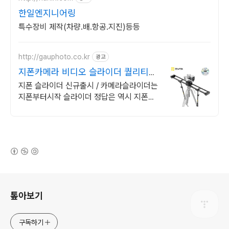
한일엔지니어링
특수장비 제작(차량.배.항공.지진)등등
http://gauphoto.co.kr
광고
지폰카메라 비디오 슬라이더 퀄리티있
는 영상에는
지폰 슬라이더 신규출시 / 카메라슬라이더는
지폰부터시작 슬라이더 정답은 역시 지폰입
니다. 합리적인 가격대로 최상의 효과를 체험
해보세요.
(새창열림)
로그 정보
톺아보기
구독하기