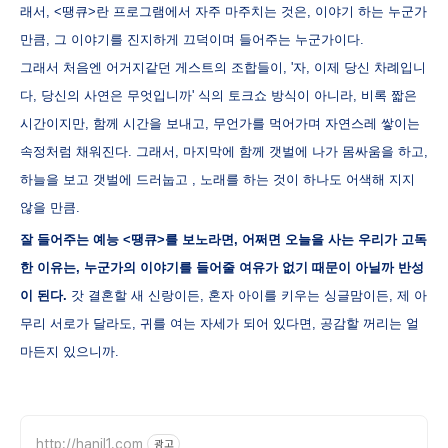
래서, <땡큐>란 프로그램에서 자주 마주치는 것은, 이야기 하는 누군가
만큼, 그 이야기를 진지하게 끄덕이며 들어주는 누군가이다.
그래서 처음엔 어거지같던 게스트의 조합들이, '자, 이제 당신 차례입니
다, 당신의 사연은 무엇입니까' 식의 토크쇼 방식이 아니라, 비록 짧은
시간이지만, 함께 시간을 보내고, 무언가를 먹어가며 자연스레 쌓이는
속정처럼 채워진다. 그래서, 마지막에 함께 갯벌에 나가 몸싸움을 하고,
하늘을 보고 갯벌에 드러눕고 , 노래를 하는 것이 하나도 어색해 지지
않을 만큼.
잘 들어주는 예능 <땡큐>를 보노라면, 어쩌면 오늘을 사는 우리가 고독
한 이유는, 누군가의 이야기를 들어줄 여유가 없기 때문이 아닐까 반성
이 된다.
갓 결혼할 새 신랑이든, 혼자 아이를 키우는 싱글맘이든, 제 아
무리 서로가 달라도, 귀를 여는 자세가 되어 있다면, 공감할 꺼리는 얼
마든지 있으니까.
http://hanil1.com
광고