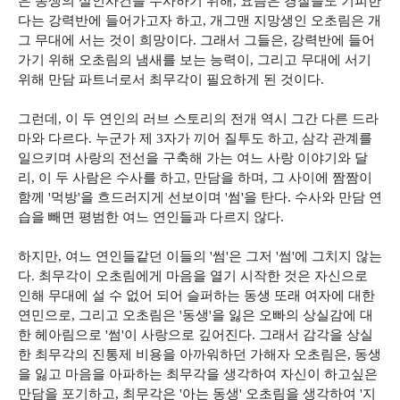
은 동생의 살인사건을 수사하기 위해, 요즘은 경찰들도 기피한
다는 강력반에 들어가고자 하고, 개그맨 지망생인 오초림은 개
그 무대에 서는 것이 희망이다. 그래서 그들은, 강력반에 들어
가기 위해 오초림의 냄새를 보는 능력이, 그리고 무대에 서기
위해 만담 파트너로서 최무각이 필요하게 된 것이다.
그런데, 이 두 연인의 러브 스토리의 전개 역시 그간 다른 드라
마와 다르다. 누군가 제 3자가 끼어 질투도 하고, 삼각 관계를
일으키며 사랑의 전선을 구축해 가는 여느 사랑 이야기와 달
리, 이 두 사람은 수사를 하고, 만담을 하며, 그 사이에 짬짬이
함께 '먹방'을 흐드러지게 선보이며 '썸'을 탄다. 수사와 만담 연
습을 빼면 평범한 여느 연인들과 다르지 않다.
하지만, 여느 연인들같던 이들의 '썸'은 그저 '썸'에 그치지 않는
다. 최무각이 오초림에게 마음을 열기 시작한 것은 자신으로
인해 무대에 설 수 없어 되어 슬퍼하는 동생 또래 여자에 대한
연민으로, 그리고 오초림은 '동생'을 잃은 오빠의 상실감에 대
한 헤아림으로 '썸'이 사랑으로 깊어진다. 그래서 감각을 상실
한 최무각의 진통제 비용을 아까워하던 가해자 오초림은, 동생
을 잃고 마음을 아파하는 최무각을 생각하여 자신이 하고싶은
만담을 포기하고, 최무각은 '아는 동생' 오초림을 생각하여 '지