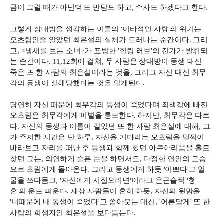
금이 그럴 때가 아닌'데도 만담도 하고, 수사도 하겠다고 한다.
그렇게 상대방을 생각하는 이들의 '이타적인 사랑'의 위기는
오초림인줄 알았던 최은설의 실체가 드러나는 순간이다. 그리
고, <냄새를 보는 소녀>가 표방한 '힐링 러브'의 진가가 발휘되
는 순간이다. 11,12회에 걸쳐, 두 사람은 상대방이 동생 대신
죽은 또 한 사람의 최은설이라는 것을, 그리고 자신 대신 최무
각의 동생이 살해당했다는 것을 알게된다.
당연히 자신 때문에 최무각의 동생이 죽었다며 죄책감에 빠진
오초림은 최무각에게 이별을 통보한다. 하지만, 최무각은 다르
다. 자신의 동생과 이름이 같았던 또 한 사람 최은설에 대해, 그
가 주저한 시간은 단 하루, 자신을 기다리는 오초림을 멀찍이
바라보고 자리를 떠난 후 동생과 함께 했던 아쿠아리움을 홀로
찾던 그는, 의연하게 슬픈 눈을 하면서도, 다정한 연인의 모습
으로 초림에게 돌아온다. 그리고 동생에게 하듯 '이쁘다'고 얼
굴을 쓰다듬고, '자신에게 시집오려면'이라고 은근슬쩍 '청
혼'의 운도 띄운다. 세상 사람들이 흔히 하듯, 자신의 원망을
'너때문에 내 동생이 죽었다'고 쏟아붓는 대신, '어른답게' 또 한
사람의 희생자인 최은설을 보다듬는다.