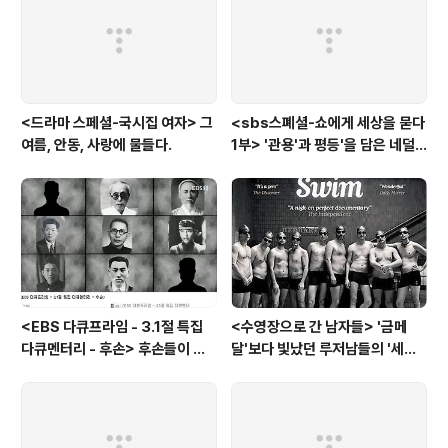
<드라마 스페셜-국시집 여자> 그
<sbs스폐셜-쇼에게 세상을 묻다
여름, 안동, 사랑에 물들다.
1부> '관용'과 평등'을 담은 네덜
란드와 노르웨이의 예능은?
<EBS 다큐프라임 - 3.1절 특집
<수영장으로 간 남자들> '금메
다큐멘터리 - 후손> 후손들이 말
달'보다 빛났던 루저남들의 '세라
하는 그날의 '독립운동가'들, 그리
비(c'est la vie)
고 후손들이 짊어진 삶의 무게