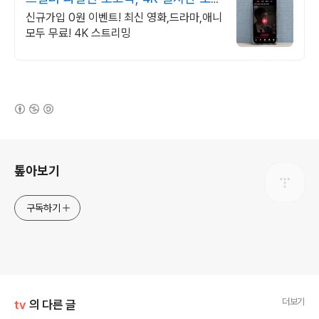
기!
신규가입 0원 이벤트! 최신 영화,드라마,애니
모두 무료! 4K 스트리밍
(새창열림)
로그 정보
톺아보기
구독하기
더보기
tv
의 다른 글