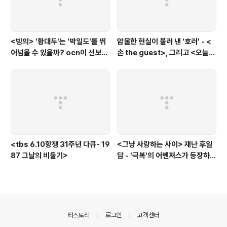
<빙의> '황대두'는 '박일도'를 뛰
암울한 현실이 불러 낸 '호러' - <
어넘을 수 있을까? ocn이 선보인
손 the guest>, 그리고 <오늘의
또 하나의 '악령 퇴치 스릴러'
탐정>, <러블리 호러블리>
<tbs 6.10항쟁 31주년 다큐- 19
<그냥 사랑하는 사이> 재난 후일
87 그날의 비둘기>
담 - '극복'의 어벤져스가 등장하
다.
의안내
티스토리
로그인
고객센터