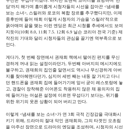
우선은 '무섭다'이겠다. 하지만 로맨틱 코미디를 표방하며 '만
담'까지 해가며 흥미롭게 시청자들의 시선을 잡아끈 <냄새를
보는 소녀>, 스릴러와 로코의 복합 장르를 추구했다지만, 이제
중후반에 들어 매회 이렇게 시청자의 가슴을 '스릴러'적으로
옭아매며 끝을 맺는 이런 엔딩은 최근 시청률 추세에서도 보여
지듯이(10회 8.0, 11회 7.5. 12회 6.9 닐슨 코리아 전국 기준) 제
작진의 기대와 달리 시청자들의 관심을 끌기엔 역부족으로 보
인다.
게다가, 첫 번째 장면에서 권재희 책에서 떨어진 편지를 무신
경하게 꺼내 읽는 설정이라던가, 두번째 아버지의 메시지에도
불구하고, 권재희의 집인줄 알면서도 역시나 무신경하게 아버
지를 찾아헤맨다던가, 심지어 세번 째는 내둥 잘 가지고 다니
던 핸드폰을 권재희 집에 들어가기에 앞서 굳이 레스토랑에 놓
고, 경찰이 장착해준 이어폰도 착용하지 않은 채 용의자의 집
에 들어가는 어설픈 설정에 이르면 무섭다기 보다는, 위기를
위한 위기의 웃픈 상황이 되어 버리고 만다.
이렇게 <냄새를 보는 소녀>가 연 3회 극적 긴장감을 극대화시
키기 위해, 드라마의 절대 악인 권재희와, 그의 타겟인 오초림
을 마주선 장면으로 드라마의 엔딩을 조성하며, 시청자의 시선