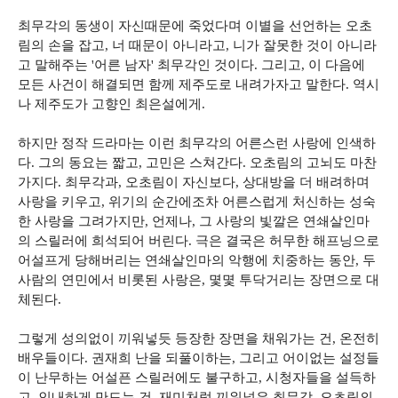
최무각의 동생이 자신때문에 죽었다며 이별을 선언하는 오초
림의 손을 잡고, 너 때문이 아니라고, 니가 잘못한 것이 아니라
고 말해주는 '어른 남자' 최무각인 것이다. 그리고, 이 다음에
모든 사건이 해결되면 함께 제주도로 내려가자고 말한다. 역시
나 제주도가 고향인 최은설에게.
하지만 정작 드라마는 이런 최무각의 어른스런 사랑에 인색하
다. 그의 동요는 짧고, 고민은 스쳐간다. 오초림의 고뇌도 마찬
가지다. 최무각과, 오초림이 자신보다, 상대방을 더 배려하며
사랑을 키우고, 위기의 순간에조차 어른스럽게 처신하는 성숙
한 사랑을 그려가지만, 언제나, 그 사랑의 빛깔은 연쇄살인마
의 스릴러에 희석되어 버린다. 극은 결국은 허무한 해프닝으로
어설프게 당해버리는 연쇄살인마의 악행에 치중하는 동안, 두
사람의 연민에서 비롯된 사랑은, 몇몇 투닥거리는 장면으로 대
체된다.
그렇게 성의없이 끼워넣듯 등장한 장면을 채워가는 건, 온전히
배우들이다. 권재희 난을 되풀이하는, 그리고 어이없는 설정들
이 난무하는 어설픈 스릴러에도 불구하고, 시청자들을 설득하
고, 인내하게 만드는 건, 재미처럼 끼워넣은 최무각, 오초림의