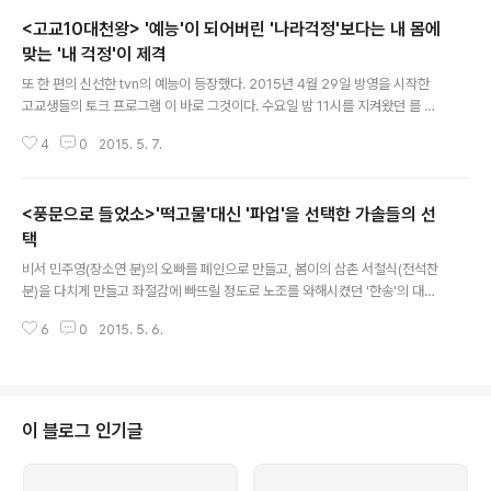
<고교10대천왕> '예능'이 되어버린 '나라걱정'보다는 내 몸에
맞는 '내 걱정'이 제격
글 내용
또 한 편의 신선한 tvn의 예능이 등장했다. 2015년 4월 29일 방영을 시작한
고교생들의 토크 프로그램 이 바로 그것이다. 수요일 밤 11시를 지켜왔던 를 밀
어내며 야심차게 시작된 . 그 취지는 이른바 '대한민국의 미래가 걱정되는 10대
4
0
2015. 5. 7.
들의 나라 걱정'이다. '재미'는 보장하는 'mc' 그리고 그 취지에 걸맞게, 은 첫 회
우리나라의 젊은이라면 피해갈 수 없는 's대를 나와도 취업을 못하면 도대체 취
업은 누가 하는 건가요?'라는 질문을 던지며, 취업 문제를 다루었다. 이어진 2
<풍문으로 들었소>'떡고물'대신 '파업'을 선택한 가솔들의 선
회, '대한민국은 지금, 나홀로 집에'에서는 나날이 늘어가는 싱글족 문제를 다루
었다. 그런데, 이미 미국 유수한 명문대에 입학 허가를 받은 엘리트에서 부터, 외
택
글 내용
고생, 그리고 토론 대회 수상자에, 다양한 분야와 성향을 가진 10..
비서 민주영(장소연 분)의 오빠를 폐인으로 만들고, 봄이의 삼촌 서철식(전석찬
분)을 다치게 만들고 좌절감에 빠뜨릴 정도로 노조를 와해시켰던 '한송'의 대표,
한정호(유준상 분), 결코 노조를 합법적으로 용인시키지 않았던 그가 뜻밖에도
6
0
2015. 5. 6.
비서, 운전사, 찬모, 집사 들의 파업에 봉착한다. 겉으로는 의연하게 '며칠 쉬세
요. 아니 쭉 쉬어도 좋고'라고 하지만 그들이 보이지 않는 곳에서 안절부절 불안
해하고, 자신들을 배은망덕하게 (?) 대한 그들에 분노한다. 결국 참지 못해 호텔
행이다. 불똥으로 튄 가솔들의 파업22화 엔딩, 파업의 불꽃은 결국 집안 사람이
아닌, 봄이에게도 떨어졌다. 그런데 따지고 보면, 그런 한정호 부부의 판단이 틀
이 블로그 인기글
린 것도 아니다. 그들이 봄이를 생각하듯이, 이종 수혈이라 정당성을 부여받았
던..