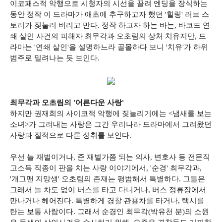
이코패스적 악행으로 시청자의 시선을 끌려 엔딩을 장식하는
동안 정작 이 드라마가 애초에 추구하고자 했던 '힐링' 러브 스
토리가 짖눌려 버리고 만다. 정작 하고자 하는 바는, 바코드 연
쇄 살인 사건의 피해자 최무각과 오초림의 상처 치유지만, 드
라마는 '연쇄 살인'을 설명하느라 골몰하다 보니 '치유'가 하위
범주로 밀려나는 듯 보인다.
최무각과 오초림의 '어른다운 사랑'
하지만 권재희의 사이코적 악행에 짖눌리기에는 <냄새를 보는
소녀>가 그려내는 사랑은 그간 우리나라 드라마에서 그려왔던
사랑과 질적으로 다른 성취를 보인다.
우선 늘 재벌이거나, 준 재벌가쯤 되는 의사, 변호사 등 전문직
고소득 직종이 판을 치는 사랑 이야기에서, '순경' 최무각과,
'개그맨 지망생' 오초림의 존재는 평범해서 특별하다. 그들은
그래서 늘 차도 없이 버스를 타고 다니거나, 버스 정류장에서
만나거나 헤어진다. 특별하게 경찰 관용차를 타거나, 택시를
탄는 보통 사람이다. 그래서 순경인 최무각(박유천 분)의 소원