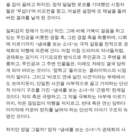
을 잡아 끌려고 하지만, 정작 달달한 로코를 기대했던 시청자
들은 '무섭다'며 리모컨을 찾고, 어설픈 설정에 또 채널을 돌려
버린 결과를 낳게 된 것이다.
일찌감치 정체가 드러난 악인, 그에 비해 거북이 걸음을 하고
있는 주인공을 비롯한 경찰 측, 그런 경찰 측을 희롱하며, 12회
에 이르기까지 <냄새를 보는 소녀>는 극적 갈등을 전적으로 권
재희의 악행에 의존해 간다. 마침 아침 드라마의 악녀들처럼,
권재희는 갖가지 기기묘묘한 방식으로 주인공과 그 주변을 희
롱하고, 주인공과 그 주변 인물들은, 이래도 저래도 결국 당하
게 되어 버리는 것이다. '점찍고' 돌아오는 클라이막스의 시점
까지 말이다. 그리고 '바코드 연쇄 살인 사건'이라는 부제에서
도 보여지듯이, 단일한 사건을 16부작으로 끌고 가야하는 단선
적 이야기 구조를 가진 <냄새를 보는 소녀>의 '근원적' 한계일
것이다. 악의 축은 극명하고, 그 악을 극복하는 16부에 이르기
까지, 악은 끊임없이 악행을 저지르고, 반대 측은 연신 당하다
마지막에 카운터 펀치를 날려야 하는 단선적 이야기 구조의 숙
명인 것이다.
하지만 정말 그럴까? 정작 <냄새를 보는 소녀>가 권재희의 사