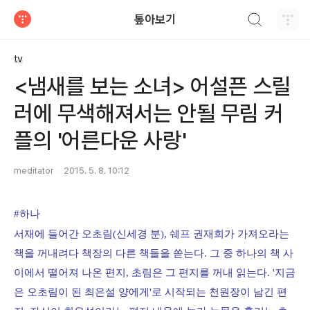
검색하기
톺아보기
티스토리
tv
<냄새를 보는 소녀> 어설픈 스릴
러에 무색해져서는 안될 무림 커
플의 '어른다운 사랑'
meditator
2015. 5. 8. 10:12
#하나
서재에 들어간 오초림(신세경 분), 쉐프 권재희가 가져오라는
책을 꺼내려다 책장의 다른 책들을 쏟는다. 그 중 하나의 책 사
이에서 떨어져 나온 편지, 초림은 그 편지를 꺼내 읽는다. '지금
은 오초림이 된 최은설 양에게'로 시작되는 천원장이 남긴 편