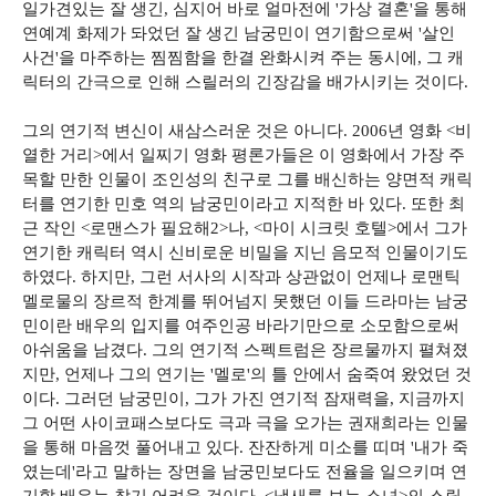
일가견있는 잘 생긴, 심지어 바로 얼마전에 '가상 결혼'을 통해
연예계 화제가 돠었던 잘 생긴 남궁민이 연기함으로써 '살인
사건'을 마주하는 찜찜함을 한결 완화시켜 주는 동시에, 그 캐
릭터의 간극으로 인해 스릴러의 긴장감을 배가시키는 것이다.
그의 연기적 변신이 새삼스러운 것은 아니다. 2006년 영화 <비
열한 거리>에서 일찌기 영화 평론가들은 이 영화에서 가장 주
목할 만한 인물이 조인성의 친구로 그를 배신하는 양면적 캐릭
터를 연기한 민호 역의 남궁민이라고 지적한 바 있다. 또한 최
근 작인 <로맨스가 필요해2>나, <마이 시크릿 호텔>에서 그가
연기한 캐릭터 역시 신비로운 비밀을 지닌 음모적 인물이기도
하였다. 하지만, 그런 서사의 시작과 상관없이 언제나 로맨틱
멜로물의 장르적 한계를 뛰어넘지 못했던 이들 드라마는 남궁
민이란 배우의 입지를 여주인공 바라기만으로 소모함으로써
아쉬움을 남겼다. 그의 연기적 스펙트럼은 장르물까지 펼쳐졌
지만, 언제나 그의 연기는 '멜로'의 틀 안에서 숨죽여 왔었던 것
이다. 그러던 남궁민이, 그가 가진 연기적 잠재력을, 지금까지
그 어떤 사이코패스보다도 극과 극을 오가는 권재희라는 인물
을 통해 마음껏 풀어내고 있다. 잔잔하게 미소를 띠며 '내가 죽
였는데'라고 말하는 장면을 남궁민보다도 전율을 일으키며 연