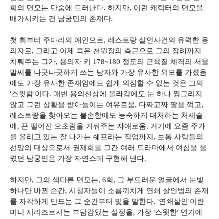
희의 면모는 단숨에 드러난다. 하지만, 이런 캐릭터의 면모을
배가시키는 건 남궁민의 존재다.
첫 회부터 주마리의 애인으로, 레스토랑 살인사건의 유력한 용
의자로, 그리고 이제 죽은 천원장의 측근으로 그의 장례까지
치뤄주는 그가, 용의자 키 178~180 정도의 근육질 체격의 서울
말씨를 나긋나긋하게 쓰는 남자와 가장 유사한 외모를 가졌음
에도 가장 유사한 존재임에도 쉽게 의심할 수 없는 것은 그의
'스윗함'이다. 매번 용의선상에 올라감에도 눈 하나 찡그리지
않고 그런 상황을 받아들이는 여유로움, 다짜고짜 팔을 꺽고,
레스토랑을 찾아오는 불손함에도 능숙하게 대처하는 처세술
에, 끈 떨어진 오초림을 거둬주는 자애로움, 거기에 요즘 주가
를 올리고 있는 잘 나가는 쉐프라는 직업까지, 보통 사람들의
선망의 대상으로서 권재희를 그간 여러 드라마에서 여심을 울
렸던 남궁민은 가장 자연스레 구현해 낸다.
하지만, 그의 색다른 면모는, 6회, 그 부드러운 얼굴에서 눈빛
하나만 바뀐 순간, 시청자들이 소름끼치게 연쇄 살인범의 존재
를 자각하게 만드는 그 순간부터 빛을 발한다. '연쇄살인'이란
미니 시리즈로서는 부담감있는 설정을, 가장 '스윗한' 연기에