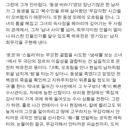
그런데 그게 안쓰럽다. '동생 바라기'였던 장난기많은 한 남자
가 그 동생을 잃고 '복수'만을 위해 살아왔던 '무감각한' 시간들
이 오버랩되기 때문이다. 또한 동생 또래의 오초림을 만나, 그
녀의 틈을 헤집고 그녀의 속사정을 헤아리며 깊어가는 두 사람
의 관계에서, 그저 '남녀 사이'를 넘어, 최무각이란 인물이 얼마
나 따스한 인물인가를 알수 있도록 박유천은 '온기있는' 남자
최무각을 구현해 낸다.
'로코'와 '스릴러'라는 무모한 결합을 시도한 <냄새를 보는 소녀
>에서 두 극단의 장르의 이질성을 결합하는 건 실질적으로 온
전히 박유천의 몫이다. 7,8회, 오초림을 만나 현실의 남자처럼
뒤끝 넘치게 '썸'을 타는가 싶더니, 동생을 죽였다고 믿었던 천
백경의 죽음을 확인하고 지하주차장이 뒤흔들릴 정도의 '절
규'를 한다. 막내로 들어간 수사반에서 그 누구보다 '촉'이 빠른
수사관이요, 처세에 능한 신참이다. 브리핑 현장에선 '쪽집게
강사'저리 가게 귀에 쏙쏙 들어오는 수사 상황을 전한다. 그런
가 하면, 홀로 나간 컨테이너 수사 현장에서, 칼에 찔리고도 뒤
늦게서야 그것을 알아차리고 땅에 고꾸라지는 무감각해서 안
타까운 극적인 엔딩을 선사한다. '췌~'를 연발하는 코믹한 캐릭
터와, 눈물어린 절규, 무감각해서 안타까운 피습씬까지, 도저