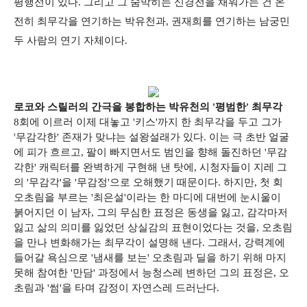
평행선이 있다. 그리고 그 숨막히는 신경전을 채워가는 건 온
전히 최무각을 연기하는 박유천과, 권재희를 연기하는 남궁민
두 사람의 연기 자체이다.
로코와 스릴러의 간극을 봉합하는 박유천의 '평범한' 최무각
8회에 이르러 이제 대놓고 '키스'까지 한 최무각을 두고 그가
'무감각한' 존재가 맞냐는 설왕설래가 있다. 이는 극 초반 얼굴
에 피가 흐르고, 팔이 빠지면서도 범인을 향해 돌진하던 '무감
각한' 캐릭터를 완벽하게 구현해 낸 탓에, 시청자들이 지레 그
의 '무감각'을 '무감정'으로 오해했기 때문이다. 하지만, 첫 회
오초림을 부르는 '최은설'이라는 한 마디에 대번에 눈시울이
붉어지던 이 남자, 그의 무심한 표정은 동생을 잃고, 감각마저
잃고 삶의 의미를 잃었던 상실감의 표현이었다는 것을, 오초림
을 만나 변화해가는 최무각이 설명해 낸다. 그래서, 강력계에
들어갈 욕심으로 '냄새를 보는' 오초림과 딜을 하기 위해 마지
못해 참여한 '만담' 과정에서 능청스레 변하던 그의 표정은, 오
초림과 '썸'을 타며 감정이 자연스레 드러난다.