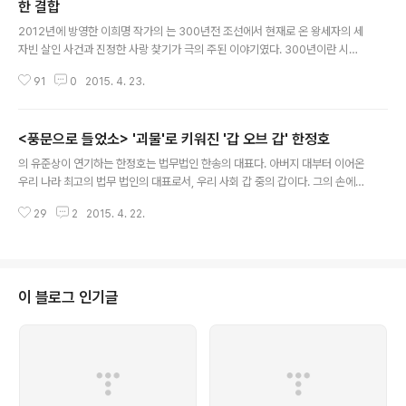
한 결합
글 내용
2012년에 방영한 이희명 작가의 는 300년전 조선에서 현재로 온 왕세자의 세
자빈 살인 사건과 진정한 사랑 찾기가 극의 주된 이야기였다. 300년이란 시공
간을 둔 과거의 왕세자와 현재의 박하가 나누는 사랑은 시대를 건너뒨 해프닝으
91
0
2015. 4. 23.
로 시작하여, 결국은 '기억'을 매개로 한 절절하면서도 숭고한 사랑으로 마무리
되어 많은 이들의 가슴을 울렸다. 하지만, 이런 기막힌 사랑 이야기에도 불구하
고 중반부를 점철한 이른바 '세나의 난'이라고 애청자들이 질타했던 진짜 세자
<풍문으로 들었소> '괴물'로 키워진 '갑 오브 갑' 한정호
빈의 악행은 순순한 사랑 이야기에 옥의 티가 되어 의 완성도에 누를 끼쳤다. 2
글 내용
013년에 방영된 은 비록 최고 시청률 25%를 육박하며 인기를 누렸지만 그 인
의 유준상이 연기하는 한정호는 법무법인 한송의 대표다. 아버지 대부터 이어온
기의 원인은 '막장'이라 해도 손색이 없을 밑도 끝도 없는 주다해의 악행이었다.
우리 나라 최고의 법무 법인의 대표로서, 우리 사회 갑 중의 갑이다. 그의 손에서
박인권의 을 모..
시작된 각종 법안들이, 결국 우리 나라를 움직이는 것으로 드라마 속에서 그려
29
2
2015. 4. 22.
진다. 하지만 그런 그에게 뒤늦은 사춘기가 찾아왔다. 자신의 딸이 한정호의 아
들로 인해 상심을 하자, 그 보복을 하겠다고 한정호를 새삼 유혹한 첫사랑 지영
라(백지연 분)에게 온통 마음을 빼앗겨 버렸기 때문이다. 하지만, 한정호의 뒤늦
은 사랑은 여느 드라마처럼 다큰 어른들의 불장난처럼 그려지지 않는다. 이제
중반을 들어선 는 갑 중의 갑 한정호의 철딱서니 없는 사랑을 통해, 이른바 우리
이 블로그 인기글
사회 지도층의 '도덕적 아노미'를 적나라하게 해부한다. 한정호, 한인상 부자가
선택한 다른..