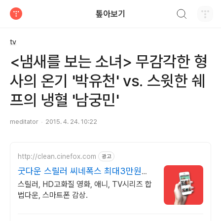
검색하기
톺아보기
티스토리
tv
<냄새를 보는 소녀> 무감각한 형
사의 온기 '박유천' vs. 스윗한 쉐
프의 냉혈 '남궁민'
meditator
2015. 4. 24. 10:22
http://clean.cinefox.com
광고
굿다운 스릴러 씨네폭스 최대3만원
+10%추가적립
스릴러, HD고화질 영화, 애니, TV시리즈 합
법다운, 스마트폰 감상.