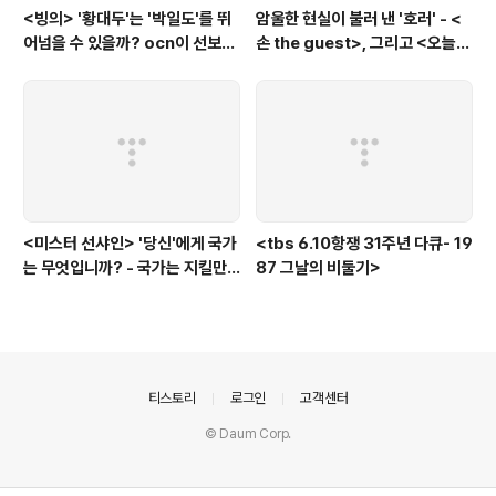
<빙의> '황대두'는 '박일도'를 뛰
암울한 현실이 불러 낸 '호러' - <
어넘을 수 있을까? ocn이 선보인
손 the guest>, 그리고 <오늘의
또 하나의 '악령 퇴치 스릴러'
탐정>, <러블리 호러블리>
<미스터 선샤인> '당신'에게 국가
<tbs 6.10항쟁 31주년 다큐- 19
는 무엇입니까? - 국가는 지킬만
87 그날의 비둘기>
한 가치가 있는 것인가?에 대한
'낭만적'인 질문
의안내
티스토리
로그인
고객센터
© Daum Corp.