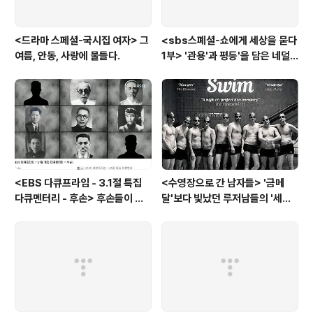
<드라마 스페셜-국시집 여자> 그
<sbs스폐셜-쇼에게 세상을 묻다
여름, 안동, 사랑에 물들다.
1부> '관용'과 평등'을 담은 네덜
란드와 노르웨이의 예능은?
<EBS 다큐프라임 - 3.1절 특집
<수영장으로 간 남자들> '금메
다큐멘터리 - 후손> 후손들이 말
달'보다 빛났던 루저남들의 '세라
하는 그날의 '독립운동가'들, 그리
비(c'est la vie)
고 후손들이 짊어진 삶의 무게