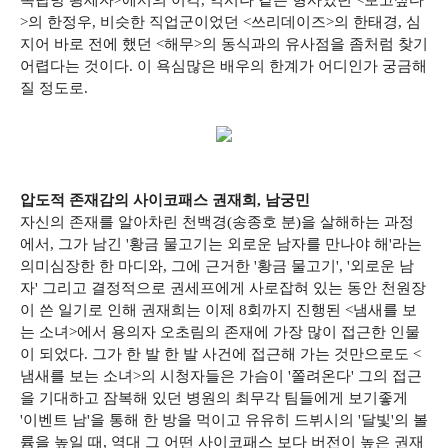
옥탑방 왕세자>에서의 이각, 역시나 같은 형사였던 <보고싶다
>의 한정우, 비슷한 직업군이었던 <쓰리데이즈>의 한태경, 심
지어 바로 전에 했던 <해무>의 동식과의 유사점을 좀처럼 찾기
어렵다는 것이다. 이 욕심많은 배우의 한계가 어디인가 궁금해
질 정도로.
압도적 존재감의 사이코패스 권재희, 남궁민
자신의 존재를 알아차린 천백경(송종호 분)을 살해하는 과정
에서, 그가 남긴 '황금 물고기는 외로운 남자를 만나야 해'라는
의미심장한 한 마디와, 그에 근거한 '황금 물고기', '외로운 남
자' 그리고 결정적으로 권세프에게 사로잡혀 있는 동안 천원장
이 쓴 일기로 인해 권재희는 이제 8회까지 진행된 <냄새를 보
는 소녀>에서 용의자 오초림의 존재에 가장 많이 접근한 인물
이 되었다. 그가 한 발 한 발 사건에 접근해 가는 것만으로도 <
냄새를 보는 소녀>의 시청자들은 가슴이 '쫄려온다' 그의 접근
을 기대하고 잠복해 있던 병원의 최무각 팀들에게 보기좋게
'이벤트 남'을 통해 한 방을 먹이고 유유히 드뷔시의 '달빛'의 볼
륨을 높일 때, 역대 그 어떤 사이코패스 보다 버전이 높은 권재