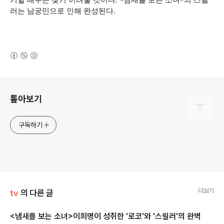
기할 배우는 찾기 어려울 것이다. <냄새를 보는 소녀>의 스릴
러는 남궁민으로 인해 완성된다.
(새창열림)
로그 정보
톺아보기
구독하기
더보기
tv
의 다른 글
<냄새를 보는 소녀>이희명이 성취한 '로코'와 '스릴러'의 완벽