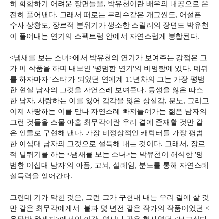
히 화합하기 어려운 장면들을, 박유천이란 배우의 내공으로 온
전히 풀어낸다. 그래서 때로는 무리수같은 개그씬도, 어설픈
수사 상황도, 장르적 분위기가 생소한 스릴러의 장면도 박유천
이 풀어내는 연기의 스펙트럼 안에서 자연스럽게 봉합된다.
<냄새를 보는 소녀>에서 박유천의 연기가 보여주는 강점은 그
가 이 작품을 하며 내보인 '평범한 연기'의 비범함에 있다. 데뷔
를 하자마자 '스타'가 되었던 연예계 11년차의 그는 가장 평범
한 현실 남자의 그것을 자연스레 보여준다. 동생을 잃은 따스
한 남자, 사랑하는 이를 잃어 감각을 잃은 상실감, 분노, 그리고
이제 사랑하는 이를 만나 자연스레 빠져들어가는 젊은 남자의
그런 것들을 스물 아홉 최무각이란 우리 곁에 존재할 것만 같
은 인물로 구현해 낸다. 가장 비정상적인 캐릭터를 가장 평범
한 이십대 남자의 그것으로 설득해 내는 것이다. 그래서, 장르
적 널뛰기를 하는 <냄새를 보는 소녀>는 박유천이 해석한 '평
범한 이십대 남자'의 아픔, 고뇌, 설레임, 분노를 통해 자연스레
설득력을 얻어간다.
그런데 기가 막힌 것은, 그런 그가 구현내 내는 우리 곁에 살 것
만 같은 최무각에게서 불과 몇 년전 같은 작가의 작품이었던 <