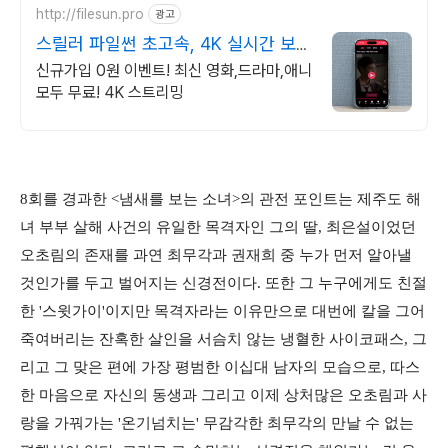
http://filesun.pro
광고
스릴러 파일썬 초고속, 4K 실시간 보
기!
신규가입 0원 이벤트! 최신 영화,드라마,애니
모두 무료! 4K 스트리밍
8회를 경과한 <냄새를 보는 소녀>의 관전 포인트는 제주도 해
녀 부부 살해 사건의 유일한 목격자인 그의 딸, 최은설이었던
오초림의 존재를 과연 최무각과 권재희 중 누가 먼저 알아낼
것인가를 두고 벌어지는 신경전이다. 또한 그 누구에게도 친절
한 '스윗가이'이지만 목격자라는 이유만으로 대번에 칼을 그어
죽여버리는 잔혹한 살인을 서슴치 않는 냉혈한 사이코패스, 그
리고 그 맞은 편에 가장 평범한 이십대 남자의 모습으로, 따스
한 마음으로 자신의 동생과 그리고 이제 상처많은 오초림과 사
랑을 가꿔가는 '온기넘치는' 무감각한 최무각의 만날 수 없는